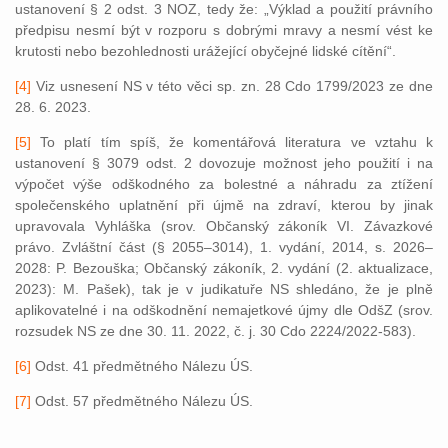
ustanovení § 2 odst. 3 NOZ, tedy že: „Výklad a použití právního
předpisu nesmí být v rozporu s dobrými mravy a nesmí vést ke
krutosti nebo bezohlednosti urážející obyčejné lidské cítění“.
[4]
Viz usnesení NS v této věci sp. zn. 28 Cdo 1799/2023 ze dne
28. 6. 2023.
[5]
To platí tím spíš, že komentářová literatura ve vztahu k
ustanovení § 3079 odst. 2 dovozuje možnost jeho použití i na
výpočet výše odškodného za bolestné a náhradu za ztížení
společenského uplatnění při újmě na zdraví, kterou by jinak
upravovala Vyhláška (srov. Občanský zákoník VI. Závazkové
právo. Zvláštní část (§ 2055–3014), 1. vydání, 2014, s. 2026–
2028: P. Bezouška; Občanský zákoník, 2. vydání (2. aktualizace,
2023): M. Pašek), tak je v judikatuře NS shledáno, že je plně
aplikovatelné i na odškodnění nemajetkové újmy dle OdšZ (srov.
rozsudek NS ze dne 30. 11. 2022, č. j. 30 Cdo 2224/2022-583).
[6]
Odst. 41 předmětného Nálezu ÚS.
[7]
Odst. 57 předmětného Nálezu ÚS.