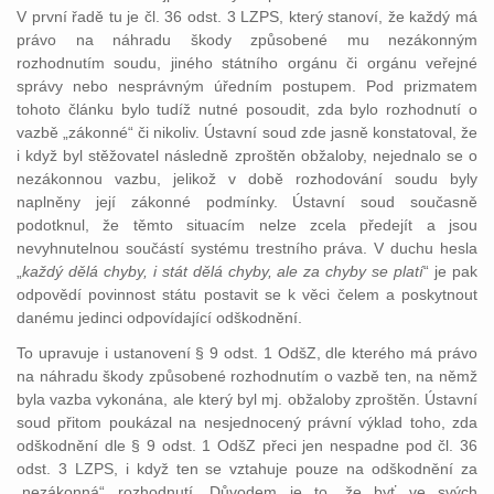
V první řadě tu je čl. 36 odst. 3 LZPS, který stanoví, že každý má
právo na náhradu škody způsobené mu nezákonným
rozhodnutím soudu, jiného státního orgánu či orgánu veřejné
správy nebo nesprávným úředním postupem. Pod prizmatem
tohoto článku bylo tudíž nutné posoudit, zda bylo rozhodnutí o
vazbě „zákonné“ či nikoliv. Ústavní soud zde jasně konstatoval, že
i když byl stěžovatel následně zproštěn obžaloby, nejednalo se o
nezákonnou vazbu, jelikož v době rozhodování soudu byly
naplněny její zákonné podmínky. Ústavní soud současně
podotknul, že těmto situacím nelze zcela předejít a jsou
nevyhnutelnou součástí systému trestního práva. V duchu hesla
„
každý dělá chyby, i stát dělá chyby, ale za chyby se platí
“ je pak
odpovědí povinnost státu postavit se k věci čelem a poskytnout
danému jedinci odpovídající odškodnění.
To upravuje i ustanovení § 9 odst. 1 OdšZ, dle kterého má právo
na náhradu škody způsobené rozhodnutím o vazbě ten, na němž
byla vazba vykonána, ale který byl mj. obžaloby zproštěn. Ústavní
soud přitom poukázal na nesjednocený právní výklad toho, zda
odškodnění dle § 9 odst. 1 OdšZ přeci jen nespadne pod čl. 36
odst. 3 LZPS, i když ten se vztahuje pouze na odškodnění za
„nezákonná“ rozhodnutí. Důvodem je to, že byť ve svých