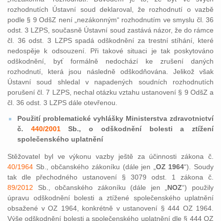
rozhodnutích Ústavní soud deklaroval, že rozhodnutí o vazbě
podle § 9 OdšZ není „nezákonným“ rozhodnutím ve smyslu čl. 36
odst. 3 LZPS, současně Ústavní soud zastává názor, že do rámce
čl. 36 odst. 3 LZPS spadá odškodnění za trestní stíhání, které
nedospěje k odsouzení. Při takové situaci je tak poskytováno
odškodnění, byť formálně nedochází ke zrušení daných
rozhodnutí, která jsou následně odškodňována. Jelikož však
Ústavní soud shledal v napadených soudních rozhodnutích
porušení čl. 7 LZPS, nechal otázku vztahu ustanovení § 9 OdšZ a
čl. 36 odst. 3 LZPS dále otevřenou.
Použití problematické vyhlášky Ministerstva zdravotnictví
č.
440/2001
Sb., o odškodnění bolesti a ztížení
společenského uplatnění
Stěžovatel byl ve výkonu vazby ještě za účinnosti zákona č.
40/1964
Sb., občanského zákoníku (dále jen „
OZ 1964
“). Soudy
tak dle přechodného ustanovení § 3079 odst. 1 zákona č.
89/2012
Sb., občanského zákoníku (dále jen „
NOZ
“) použily
úpravu odškodnění bolesti a ztížené společenského uplatnění
obsažené v OZ 1964, konkrétně v ustanovení § 444 OZ 1964.
Výše odškodnění bolesti a společenského uplatnění dle § 444 OZ