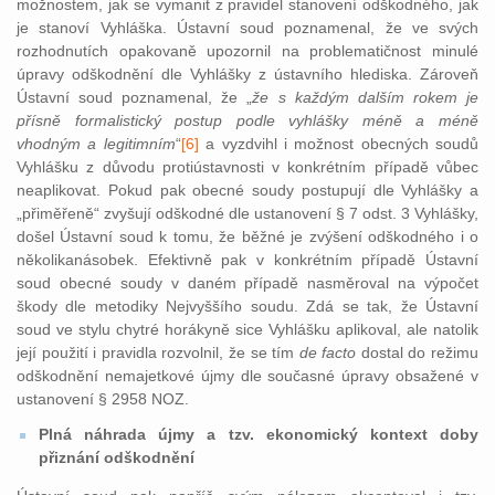
možnostem, jak se vymanit z pravidel stanovení odškodného, jak
je stanoví Vyhláška. Ústavní soud poznamenal, že ve svých
rozhodnutích opakovaně upozornil na problematičnost minulé
úpravy odškodnění dle Vyhlášky z ústavního hlediska. Zároveň
Ústavní soud poznamenal, že „
že s každým dalším rokem je
přísně formalistický postup podle vyhlášky méně a méně
vhodným a legitimním
“
[6]
a vyzdvihl
i možnost obecných soudů
Vyhlášku z důvodu protiústavnosti v konkrétním případě vůbec
neaplikovat. Pokud pak obecné soudy postupují dle Vyhlášky a
„přiměřeně“ zvyšují odškodné dle ustanovení § 7 odst. 3 Vyhlášky,
došel Ústavní soud k tomu, že běžné je zvýšení odškodného i o
několikanásobek. Efektivně pak v konkrétním případě Ústavní
soud obecné soudy v daném případě nasměroval na výpočet
škody dle metodiky Nejvyššího soudu. Zdá se tak, že Ústavní
soud ve stylu chytré horákyně sice Vyhlášku aplikoval, ale natolik
její použití i pravidla rozvolnil, že se tím
de facto
dostal do režimu
odškodnění nemajetkové újmy dle současné úpravy obsažené v
ustanovení § 2958 NOZ.
Plná náhrada újmy a tzv. ekonomický kontext doby
přiznání odškodnění