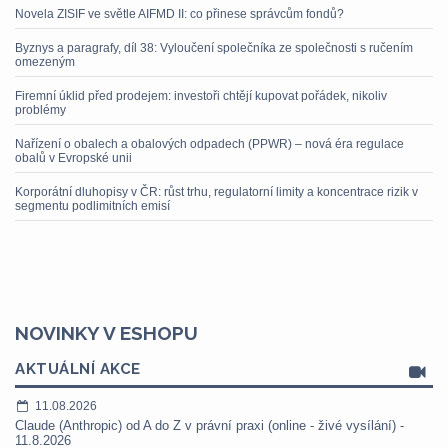
Novela ZISIF ve světle AIFMD II: co přinese správcům fondů?
Byznys a paragrafy, díl 38: Vyloučení společníka ze společnosti s ručením
omezeným
Firemní úklid před prodejem: investoři chtějí kupovat pořádek, nikoliv
problémy
Nařízení o obalech a obalových odpadech (PPWR) – nová éra regulace
obalů v Evropské unii
Korporátní dluhopisy v ČR: růst trhu, regulatorní limity a koncentrace rizik v
segmentu podlimitních emisí
NOVINKY V ESHOPU
AKTUÁLNÍ AKCE
11.08.2026
Claude (Anthropic) od A do Z v právní praxi (online - živé vysílání) -
11.8.2026