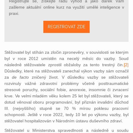
Registrujte se, získejte řadu výhod a jako dárek Vám
zašleme aktuální online kurz na využití umělé inteligence v
praxi.
REGISTROVAT ZDE
Stěžovatel byl stíhán za zločin zpronevěry, v souvislosti se kterým
byl v roce 2012 umístěn na necelý měsíc do vazby. Soud
následně stěžovatele zprostil obžaloby za tento trestný čin.
[2]
D
ůsledky, které na stěžovateli zanechal výkon vazby sám označil
za
de facto
zničený život. V důsledku vazby se stěžovateli
rozvinuly vážné zdravotní problémy včetně posttraumatické
stresové poruchy, sociální fobie, anorexie, insomnie či zvracení
krve. Ve velmi mladém věku kolem 25 let byl stěžovateli, který se
dotud věnoval oboru programování, byl přiznán invalidní důchod
III. (nejvyššího) stupně se 70 % mírou poklesu pracovní
schopnosti. Ještě v roce 2022, tedy 10 let po výkonu vazby, byl
stěžovatel hospitalizován v Národním ústavu duševního zdraví.
Stěžovatel u Ministerstva spravedlnosti a následně u soudu