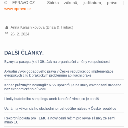
© EPRAVO.CZ – Sbírka zákonů, judikatura, právo |
www.epravo.cz
Anna Kalašnikovová (Bříza & Trubač)
26. 2. 2024
DALŠÍ ČLÁNKY:
Byznys a paragrafy, díl 39.: Jak na organizační změny ve společnosti
Aktuální vývoj odpadového práva v České republice: od implementace
evropských cílů k praktickým problémům aplikační praxe
Konec prázdných holdingů? NSS upozorňuje na limity osvobození dividend
bez ekonomického důvodu
Limity hudebního samplingu aneb konečně víme, co je pastiš
Uznání a výkon cizího obchodního rozhodčího nálezu v České republice
Rekordní pokuta pro TEMU a nový celní režim pro levné zásilky ze zemí
mimo EU