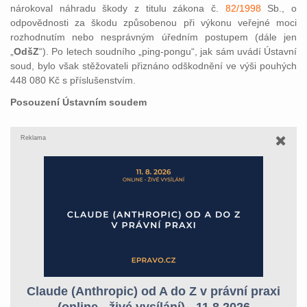
nárokoval náhradu škody z titulu zákona č.
82/1998
Sb., o
odpovědnosti za škodu způsobenou při výkonu veřejné moci
rozhodnutím nebo nesprávným úředním postupem (dále jen
„
OdšZ
“). Po letech soudního „ping-pongu“, jak sám uvádí Ústavní
soud, bylo však stěžovateli přiznáno odškodnění ve výši pouhých
448 080 Kč s příslušenstvím.
Posouzení Ústavním soudem
Reklama
Claude (Anthropic) od A do Z v právní praxi