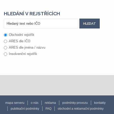
HLEDÁNÍ V REJSTŘÍCÍCH
Obchodní rejstřík
ARES dle IČO
ARES dle jména / názvu
Insolvenční rejstřík
mapa serveru
o nás
reklama
podmínky provozu
kontakty
publikační podmínky
FAQ
obchodní a reklamační podmínky