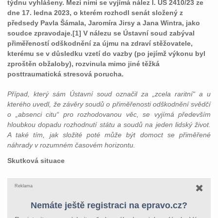
týdnu vyhlášeny. Mezi nimi se vyjímá nález I. ÚS 2410/23 ze
dne 17. ledna 2023, o kterém rozhodl senát složený z
předsedy Pavla Šámala, Jaromíra Jirsy a Jana Wintra, jako
soudce zpravodaje.[1] V nálezu se Ústavní soud zabýval
přiměřeností odškodnění za újmu na zdraví stěžovatele,
kterému se v důsledku vzetí do vazby (po jejímž výkonu byl
zproštěn obžaloby), rozvinula mimo jiné těžká
posttraumatická stresová porucha.
Případ, který sám Ústavní soud označil za „zcela raritní“ a u
kterého uvedl, že závěry soudů o přiměřenosti odškodnění svědčí
o „absenci citu“ pro rozhodovanou věc, se vyjímá především
hloubkou dopadu rozhodnutí státu a soudů na jeden lidský život.
A také tím, jak složité poté může být domoct se přiměřené
náhrady v rozumném časovém horizontu.
Skutková situace
Reklama
Nemáte ještě registraci na epravo.cz?