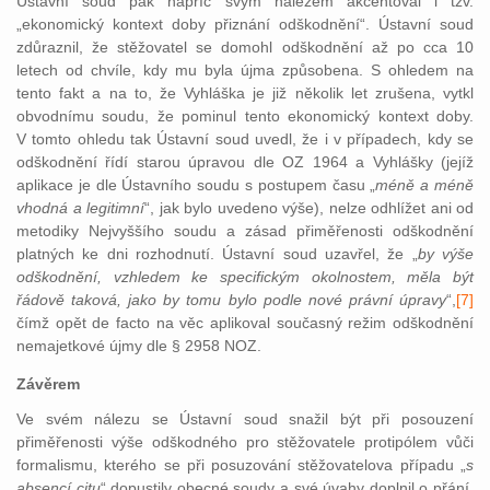
Ústavní soud pak napříč svým nálezem akcentoval i tzv.
„ekonomický kontext doby přiznání odškodnění“. Ústavní soud
zdůraznil, že stěžovatel se domohl odškodnění až po cca 10
letech od chvíle, kdy mu byla újma způsobena. S ohledem na
tento fakt a na to, že Vyhláška je již několik let zrušena, vytkl
obvodnímu soudu, že pominul tento ekonomický kontext doby.
V tomto ohledu tak Ústavní soud uvedl, že i v případech, kdy se
odškodnění řídí starou úpravou dle OZ 1964 a Vyhlášky (jejíž
aplikace je dle Ústavního soudu s postupem času „
méně a méně
vhodná a legitimní
“, jak bylo uvedeno výše), nelze odhlížet ani od
metodiky Nejvyššího soudu a zásad přiměřenosti odškodnění
platných ke dni rozhodnutí. Ústavní soud uzavřel, že „
by výše
odškodnění, vzhledem ke specifickým okolnostem, měla být
řádově taková, jako by tomu bylo podle nové právní úpravy
“,
[7]
čímž opět de facto
na věc aplikoval současný režim odškodnění
nemajetkové újmy dle § 2958 NOZ.
Závěrem
Ve svém nálezu se Ústavní soud snažil být při posouzení
přiměřenosti výše odškodného pro stěžovatele protipólem vůči
formalismu, kterého se při posuzování stěžovatelova případu „
s
absencí citu
“ dopustily obecné soudy a své úvahy doplnil o přání,