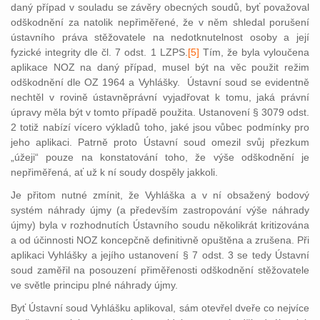
daný případ v souladu se závěry obecných soudů, byť považoval
odškodnění za natolik nepřiměřené, že v něm shledal porušení
ústavního práva stěžovatele na nedotknutelnost osoby a její
fyzické integrity dle čl. 7 odst. 1 LZP
S.
[5]
Tím, ž
e byla vyloučena
aplikace NOZ na daný případ, musel být na věc použit režim
odškodnění dle OZ 1964 a Vyhlášky. Ústavní soud se evidentně
nechtěl v rovině ústavněprávní vyjadřovat k tomu, jaká právní
úpravy měla být v tomto případě použita. Ustanovení § 3079 odst.
2 totiž nabízí vícero výkladů toho, jaké jsou vůbec podmínky pro
jeho aplikaci. Patrně proto Ústavní soud omezil svůj přezkum
„úžeji“ pouze na konstatování toho, že výše odškodnění je
nepřiměřená, ať už k ní soudy dospěly jakkoli.
Je přitom nutné zmínit, že Vyhláška a v ní obsažený bodový
systém náhrady újmy (a především zastropování výše náhrady
újmy) byla v rozhodnutích Ústavního soudu několikrát kritizována
a od účinnosti NOZ koncepčně definitivně opuštěna a zrušena. Při
aplikaci Vyhlášky a jejího ustanovení § 7 odst. 3 se tedy Ústavní
soud zaměřil na posouzení přiměřenosti odškodnění stěžovatele
ve světle principu plné náhrady újmy.
Byť Ústavní soud Vyhlášku aplikoval, sám otevřel dveře co nejvíce