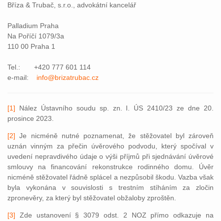
Bříza & Trubač, s.r.o., advokátní kancelář
Palladium Praha
Na Poříčí 1079/3a
110 00 Praha 1
Tel.: +420 777 601 114
e-mail:
info@brizatrubac.cz
[1]
Nález Ústavního soudu sp. zn. I. ÚS 2410/23 ze dne 20.
prosince 2023.
[2]
Je nicméně nutné poznamenat, že stěžovatel byl zároveň
uznán vinným za přečin úvěrového podvodu, který spočíval v
uvedení nepravdivého údaje o výši příjmů při sjednávání úvěrové
smlouvy na financování rekonstrukce rodinného domu. Úvěr
nicméně stěžovatel řádně splácel a nezpůsobil škodu. Vazba však
byla vykonána v souvislosti s trestním stíháním za zločin
zpronevěry, za který byl stěžovatel obžaloby zproštěn.
[3]
Zde ustanovení § 3079 odst. 2 NOZ přímo odkazuje na