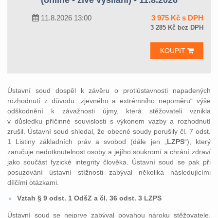
(online - živé vysílání) - 11.8.2026
11.8.2026 13:00
3 975 Kč s DPH
3 285 Kč bez DPH
KOUPIT
Ústavní soud dospěl k závěru o protiústavnosti napadených
rozhodnutí z důvodu „zjevného a extrémního nepoměru“ výše
odškodnění k závažnosti újmy, která stěžovateli vznikla
v důsledku příčinné souvislosti s výkonem vazby a rozhodnutí
zrušil. Ústavní soud shledal, že obecné soudy porušily čl. 7 odst.
1 Listiny základních práv a svobod (dále jen „
LZPS
“), který
zaručuje nedotknutelnost osoby a jejího soukromí a chrání zdraví
jako součást fyzické integrity člověka. Ústavní soud se pak při
posuzování ústavní stížnosti zabýval několika následujícími
dílčími otázkami.
Vztah § 9 odst. 1 OdšZ a čl. 36 odst. 3 LZPS
Ústavní soud se nejprve zabýval povahou nároku stěžovatele.