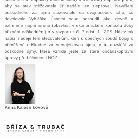
aby se stav stěžovatele již nadále jen zlepšoval. Navýšení
odškodného za újmu stěžovatele na dvojnásobek toho, co
dovolovala Vyhláška Ústavní soud posoudil jako zjevně a
extrémně nepřiměřené (obzvlášť v ekonomickém kontextu doby
přiznání odškodnění) a v rozporu s čl. 7 odst. 1 LZPS. Nález tak
nabízí naděje těm stěžovatelům, kteří u obecných soudů bojují o
přiměřené odškodné za nemajetkovou újmu, a to obzvlášť za
odškodné újmy, která vznikla ještě za staré občanskoprávní
úpravy před účinností NOZ.
Anna Kalašnikovová