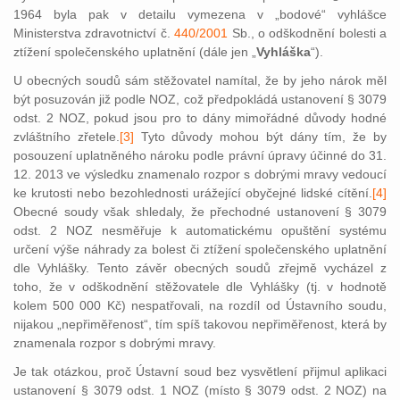
1964 byla pak v detailu vymezena v „bodové“ vyhlášce
Ministerstva zdravotnictví č.
440/2001
Sb., o odškodnění bolesti a
ztížení společenského uplatnění (dále jen „
Vyhláška
“).
U obecných soudů sám stěžovatel namítal, že by jeho nárok měl
být posuzován již podle NOZ, což předpokládá ustanovení § 3079
odst. 2 NOZ, pokud jsou pro to dány mimořádné důvody hodné
zvláštního zřetele.
[3]
Tyto důvody mohou být dány tím, že by
posouzení uplatněného nároku podle právní úpravy účinné do 31.
12. 2013 ve výsledku znamenalo rozpor s dobrými mravy vedoucí
ke krutosti nebo bezohlednosti urážející obyčejné lidské cítění.
[4]
Obecné soudy však shledaly, že přechodné ustanovení § 3079
odst. 2 NOZ nesměřuje k automatickému opuštění systému
určení výše náhrady za bolest či ztížení společe
nského uplatnění
dle Vyhlášky. Tento závěr obecných soudů zřejmě vycházel z
toho, že v odškodnění stěžovatele dle Vyhlášky (tj. v hodnotě
kolem 500 000 Kč) nespatřovali, na rozdíl od Ústavního soudu,
nijakou „nepřiměřenost“, tím spíš takovou nepřiměřenost, která by
znamenala rozpor s dobrými mravy.
Je tak otázkou, proč Ústavní soud bez vysvětlení přijmul aplikaci
ustanovení § 3079 odst. 1 NOZ (místo § 3079 odst. 2 NOZ) na