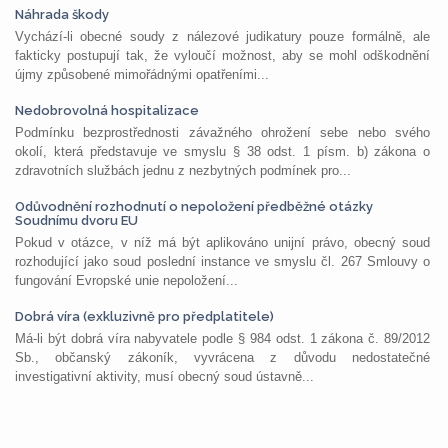
Náhrada škody
Vychází-li obecné soudy z nálezové judikatury pouze formálně, ale
fakticky postupují tak, že vyloučí možnost, aby se mohl odškodnění
újmy způsobené mimořádnými opatřeními...
Nedobrovolná hospitalizace
Podmínku bezprostřednosti závažného ohrožení sebe nebo svého
okolí, která představuje ve smyslu § 38 odst. 1 písm. b) zákona o
zdravotních službách jednu z nezbytných podmínek pro...
Odůvodnění rozhodnutí o nepoložení předběžné otázky
Soudnímu dvoru EU
Pokud v otázce, v níž má být aplikováno unijní právo, obecný soud
rozhodující jako soud poslední instance ve smyslu čl. 267 Smlouvy o
fungování Evropské unie nepoložení...
Dobrá víra (exkluzivně pro předplatitele)
Má-li být dobrá víra nabyvatele podle § 984 odst. 1 zákona č. 89/2012
Sb., občanský zákoník, vyvrácena z důvodu nedostatečné
investigativní aktivity, musí obecný soud ústavně...