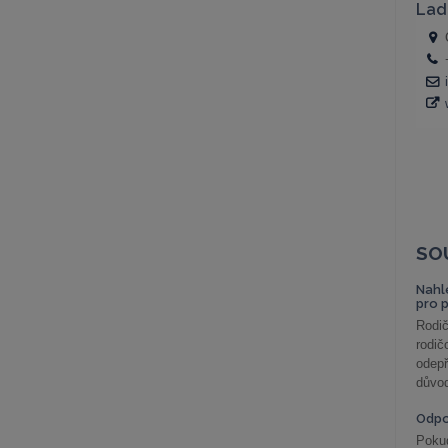
SO
Nahl
pro 
Rodič
rodič
odepř
důvod
Odp
Poku