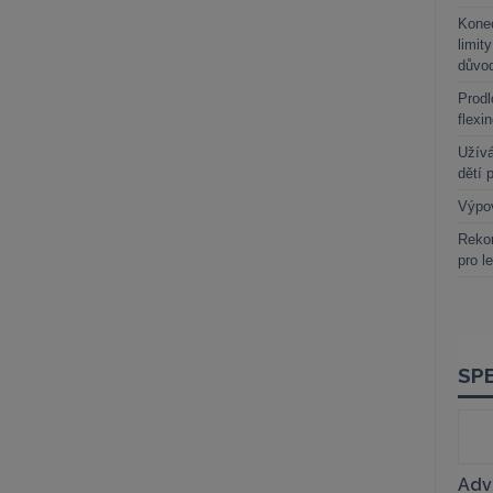
Kone
limit
důvo
Prodl
flexi
Užívá
dětí 
Výpo
Rekor
pro l