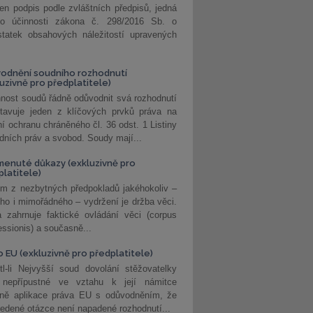
jen podpis podle zvláštních předpisů, jedná
o účinnosti zákona č. 298/2016 Sb. o
statek obsahových náležitostí upravených
odnění soudního rozhodnutí
luzivně pro předplatitele)
nost soudů řádně odůvodnit svá rozhodnutí
stavuje jeden z klíčových prvků práva na
í ochranu chráněného čl. 36 odst. 1 Listiny
dních práv a svobod. Soudy mají...
enuté důkazy (exkluzivně pro
platitele)
m z nezbytných předpokladů jakéhokoliv –
ho i mimořádného – vydržení je držba věci.
 zahrnuje faktické ovládání věci (corpus
ssionis) a současně...
o EU (exkluzivně pro předplatitele)
l-li Nejvyšší soud dovolání stěžovatelky
 nepřípustné ve vztahu k její námitce
dně aplikace práva EU s odůvodněním, že
edené otázce není napadené rozhodnutí...