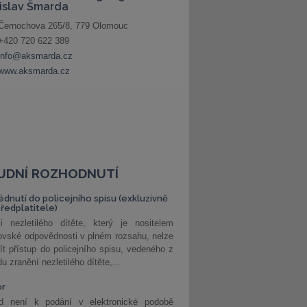
UDNÍ ROZHODNUTÍ
édnutí do policejního spisu (exkluzivně
předplatitele)
i nezletilého dítěte, který je nositelem
ovské odpovědnosti v plném rozsahu, nelze
ít přístup do policejního spisu, vedeného z
u zranění nezletilého dítěte,...
or
d není k podání v elektronické podobě