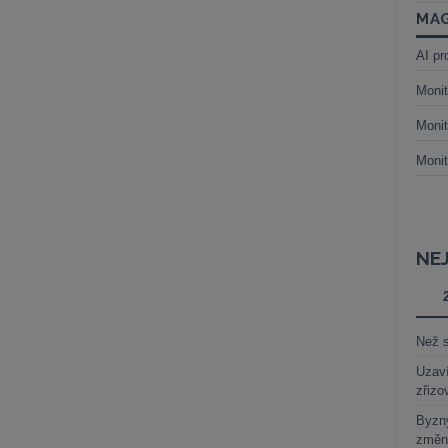
MAG
AI pr
Monit
Monit
Monit
NE
Než s
Uzaví
zřizo
Byzny
změn