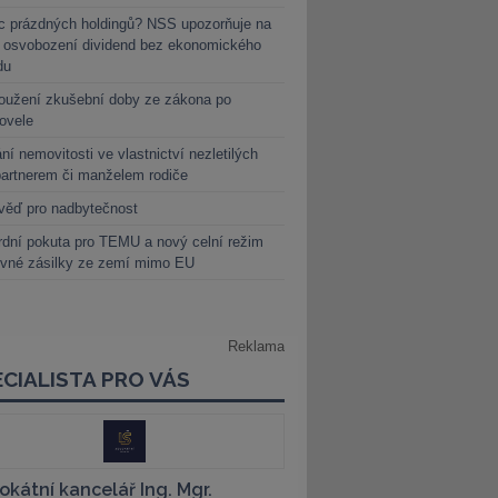
c prázdných holdingů? NSS upozorňuje na
y osvobození dividend bez ekonomického
du
oužení zkušební doby ze zákona po
novele
ní nemovitosti ve vlastnictví nezletilých
partnerem či manželem rodiče
věď pro nadbytečnost
dní pokuta pro TEMU a nový celní režim
evné zásilky ze zemí mimo EU