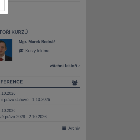
TOŘI KURZŮ
Mgr. Marek Bednář
Mgr. Veronika 
Kurzy lektora
Kurzy lektora
všichni lektoři
FERENCE
1.10.2026
ní právo daňové - 1.10.2026
2.10.2026
é právo 2026 - 2.10.2026
Archiv