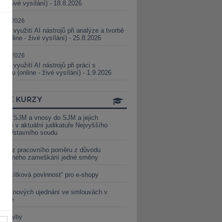
ne - živé vysílání) - 18.8.2026
5.08.2026
ické využití AI nástrojů při analýze a tvorbě
 (online - živé vysílání) - 25.8.2026
1.09.2026
ické využití AI nástrojů při práci s
aturou (online - živé vysílání) - 1.9.2026
INE KURZY
y ze SJM a vnosy do SJM a jejich
izace v aktuální judikatuře Nejvyššího
u a Ústavního soudu
věď z pracovního poměru z důvodu
luveného zameškání jedné směny
„tlačítková povinnost“ pro e-shopy
a cenových ujednání ve smlouvách v
etice
é stavby