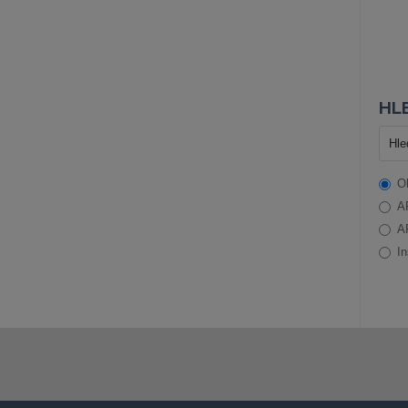
HLE
O
A
A
In