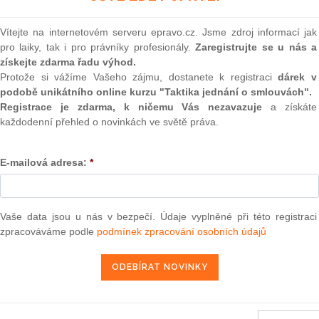
(onli
2
Vítejte na internetovém serveru epravo.cz. Jsme zdroj informací jak
Prakt
pro laiky, tak i pro právníky profesionály.
Zaregistrujte se u nás a
smluv
získejte zdarma řadu výhod.
Protože si vážíme Vašeho zájmu, dostanete k registraci
dárek v
0
podobě unikátního online kurzu "Taktika jednání o smlouvách".
Prakt
judik
Registrace je zdarma, k ničemu Vás nezavazuje
a získáte
každodenní přehled o novinkách ve světě práva.
ONL
E-mailová adresa:
*
Vnos
valor
soud
Výpo
Vaše data jsou u nás v bezpečí. Údaje vyplněné při této registraci
neom
zpracováváme podle
podmínek zpracování osobních údajů
Nová 
Změn
energ
Čern