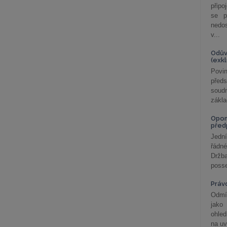
připo
se p
nedo
v...
Odův
(exk
Povin
před
soudn
zákla
Opom
před
Jední
řádné
Držba
posse
Práv
Odmít
jako
ohle
na uv