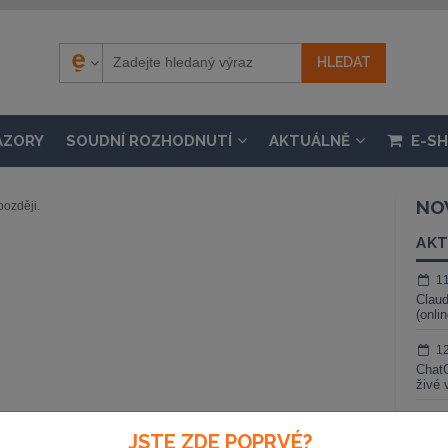
ÁZORY
SOUDNÍ ROZHODNUTÍ
AKTUÁLNĚ
E-S
NO
později.
AKT
1
Claud
(onli
1
ChatG
živé 
1
JSTE ZDE POPRVÉ?
Gemin