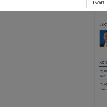
ZAVŘÍT
LEK
áš Sokol
JUDr. Martin Maisner, Ph.D.,
MCIArb
ktora
Kurzy lektora
KON
0
Trest
0
Daňov