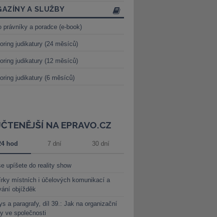
AZÍNY A SLUŽBY
o právníky a poradce (e-book)
oring judikatury (24 měsíců)
oring judikatury (12 měsíců)
oring judikatury (6 měsíců)
JČTENĚJŠÍ NA EPRAVO.CZ
24 hod
7 dní
30 dní
e upíšete do reality show
rky místních i účelových komunikací a
vání objížděk
s a paragrafy, díl 39.: Jak na organizační
y ve společnosti