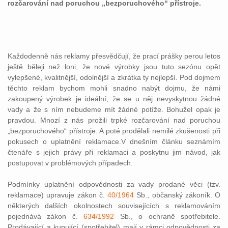
rozčarování nad poruchou „bezporuchového“ přístroje.
Každodenně nás reklamy přesvědčují, že prací prášky perou letos
ještě běleji než loni, že nové výrobky jsou tuto sezónu opět
vylepšené, kvalitnější, odolnější a zkrátka ty nejlepší. Pod dojmem
těchto reklam bychom mohli snadno nabýt dojmu, že námi
zakoupený výrobek je ideální, že se u něj nevyskytnou žádné
vady a že s ním nebudeme mít žádné potíže. Bohužel opak je
pravdou. Mnozí z nás prožili trpké rozčarování nad poruchou
„bezporuchového“ přístroje. A poté prodělali nemilé zkušenosti při
pokusech o uplatnění reklamace.V dnešním článku seznámím
čtenáře s jejich právy při reklamaci a poskytnu jim návod, jak
postupovat v problémových případech.
Podmínky uplatnění odpovědnosti za vady prodané věci (tzv.
reklamace) upravuje zákon č.
40/1964
Sb., občanský zákoník. O
některých dalších okolnostech souvisejících s reklamováním
pojednává zákon č.
634/1992
Sb., o ochraně spotřebitele.
Prodávající a kupující (spotřebitel) mají v rámci odpovědnosti za