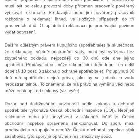
musí být po celou provozní doby přítomen pracovník pověřený
vyřizovat reklamace. Prodávající nebo jím pověřený pracovník
rozhodne o reklamaci ihned, ve složitých případech do tří
pracovních dnů. O uplatnění reklamace je prodávající povinen
vydat potvrzení.
Dalším důležitým právem kupujícího (spotřebitele) je skutečnost,
že reklamace, včetně odstranění vady, musí být vyřízena bez
zbytečného odkladu, nejpozději do 30 dnů ode dne jejího
uplatnění. Prodávající se může s kupujícím dohodnou i na delší
době (§ 19 odst. 3 zákona o ochraně spotřebitele). Po uplynutí 30
dnů má spotřebitel stejná práva, jako by se jednalo o vadu
neodstranitelnou. To znamená, že má právo na výměnu věci nebo
může odstoupit od smlouvy (viz. výše).
Dozor nad dodržováním povinností podle zákona o ochraně
spotřebitele vykonává Česká obchodní inspekce (ČOI). Nepřijetí
reklamace nebo její nevyřízení v zákonné lhůtě je Česká
obchodní inspekce oprávněna sankcionovat. Do sporu mezi
prodávajícím a kupujícím nemůže Česká obchodní inspekce nijak
zasahovat, tyto spory je oprávněn řešit nezávislý soud.