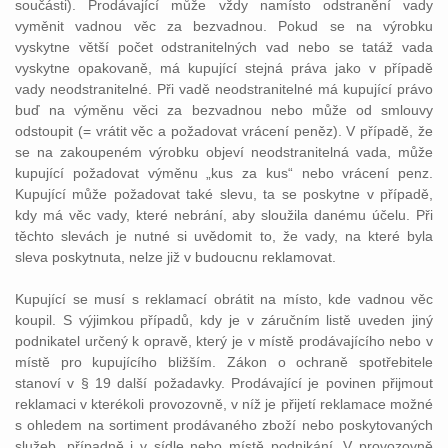
součásti). Prodávající může vždy namísto odstranění vady
vyměnit vadnou věc za bezvadnou. Pokud se na výrobku
vyskytne větší počet odstranitelných vad nebo se tatáž vada
vyskytne opakovaně, má kupující stejná práva jako v případě
vady neodstranitelné. Při vadě neodstranitelné má kupující právo
buď na výměnu věci za bezvadnou nebo může od smlouvy
odstoupit (= vrátit věc a požadovat vrácení peněz). V případě, že
se na zakoupeném výrobku objeví neodstranitelná vada, může
kupující požadovat výměnu „kus za kus“ nebo vrácení penz.
Kupující může požadovat také slevu, ta se poskytne v případě,
kdy má věc vady, které nebrání, aby sloužila danému účelu. Při
těchto slevách je nutné si uvědomit to, že vady, na které byla
sleva poskytnuta, nelze již v budoucnu reklamovat.
Kupující se musí s reklamací obrátit na místo, kde vadnou věc
koupil. S výjimkou případů, kdy je v záručním listě uveden jiný
podnikatel určený k opravě, který je v místě prodávajícího nebo v
místě pro kupujícího bližším. Zákon o ochraně spotřebitele
stanoví v § 19 další požadavky. Prodávající je povinen přijmout
reklamaci v kterékoli provozovně, v níž je přijetí reklamace možné
s ohledem na sortiment prodávaného zboží nebo poskytovaných
služeb, případně i v sídle nebo místě podnikání. V provozovně