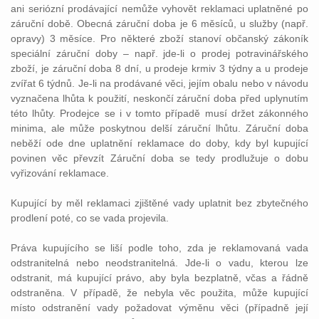
ani seriózní prodávající nemůže vyhovět reklamaci uplatněné po
záruční době. Obecná záruční doba je 6 měsíců, u služby (např.
opravy) 3 měsíce. Pro některé zboží stanoví občanský zákoník
speciální záruční doby – např. jde-li o prodej potravinářského
zboží, je záruční doba 8 dní, u prodeje krmiv 3 týdny a u prodeje
zvířat 6 týdnů. Je-li na prodávané věci, jejím obalu nebo v návodu
vyznačena lhůta k použití, neskončí záruční doba před uplynutím
této lhůty. Prodejce se i v tomto případě musí držet zákonného
minima, ale může poskytnou delší záruční lhůtu. Záruční doba
neběží ode dne uplatnění reklamace do doby, kdy byl kupující
povinen věc převzít Záruční doba se tedy prodlužuje o dobu
vyřizování reklamace.
Kupující by měl reklamaci zjištěné vady uplatnit bez zbytečného
prodlení poté, co se vada projevila.
Práva kupujícího se liší podle toho, zda je reklamovaná vada
odstranitelná nebo neodstranitelná. Jde-li o vadu, kterou lze
odstranit, má kupující právo, aby byla bezplatně, včas a řádně
odstraněna. V případě, že nebyla věc použita, může kupující
místo odstranění vady požadovat výměnu věci (případně její