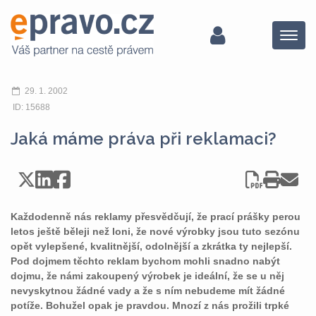
Menu
29. 1. 2002
ID: 15688
Jaká máme práva při reklamaci?
Každodenně nás reklamy přesvědčují, že prací prášky perou
letos ještě běleji než loni, že nové výrobky jsou tuto sezónu
opět vylepšené, kvalitnější, odolnější a zkrátka ty nejlepší.
Pod dojmem těchto reklam bychom mohli snadno nabýt
dojmu, že námi zakoupený výrobek je ideální, že se u něj
nevyskytnou žádné vady a že s ním nebudeme mít žádné
potíže. Bohužel opak je pravdou. Mnozí z nás prožili trpké