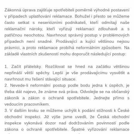
Zákonná úprava zajišťuje spotřebiteli poměrně výhodné postavení
v případech uplatňování reklamace. Bohužel i přesto se můžeme
často setkat s neseriózními podnikateli, kteří odmítají naše
reklamační nároky, kteří vyřizují reklamaci zdlouhavě a s
patřičnou neochotou. Navrhnout správný postup v problémových
případech není snadné. Prodávající a kující většinou nejsou
právníci, a proto reklamace probíhá neformálním způsobem. Na
základě vlastních zkušeností mohu doporučit následující postup:
1. Začít přátelsky. Rozčilovat se hned na začátku většinou
nepřináší větší spěchy. Lepší je vše prodávajícímu vysvětlit a
navrhnout mu řešení stávající situace.
2. Nevede-li neformální postup podle bodu jedna k úspěch, je
třeba dát najevo, že známe svá práva. Odvolejte se na občanský
zákoník a zákon o ochraně spotřebitele. Jednejte přímo s
vedoucím pracovníkem.
3. V dalším kroku se můžeme uchýlit k podání stížnosti k České
obchodní inspekci. Již výše jsme uvedli, že Česká obchodní
inspekce vykonává dozor nad dodržováním povinností podle
zákona o ochraně spotřebitele. Špatné vyřizování reklamace