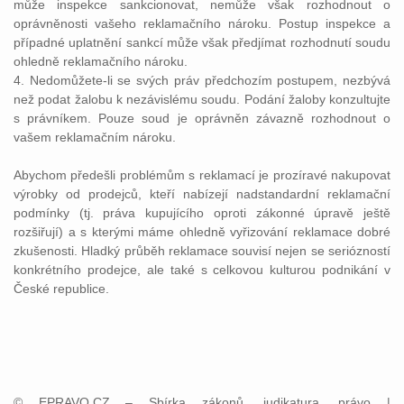
může inspekce sankcionovat, nemůže však rozhodnout o
oprávněnosti vašeho reklamačního nároku. Postup inspekce a
případné uplatnění sankcí může však předjímat rozhodnutí soudu
ohledně reklamačního nároku.
4. Nedomůžete-li se svých práv předchozím postupem, nezbývá
než podat žalobu k nezávislému soudu. Podání žaloby konzultujte
s právníkem. Pouze soud je oprávněn závazně rozhodnout o
vašem reklamačním nároku.
Abychom předešli problémům s reklamací je prozíravé nakupovat
výrobky od prodejců, kteří nabízejí nadstandardní reklamační
podmínky (tj. práva kupujícího oproti zákonné úpravě ještě
rozšiřují) a s kterými máme ohledně vyřizování reklamace dobré
zkušenosti. Hladký průběh reklamace souvisí nejen se seriózností
konkrétního prodejce, ale také s celkovou kulturou podnikání v
České republice.
© EPRAVO.CZ – Sbírka zákonů, judikatura, právo |