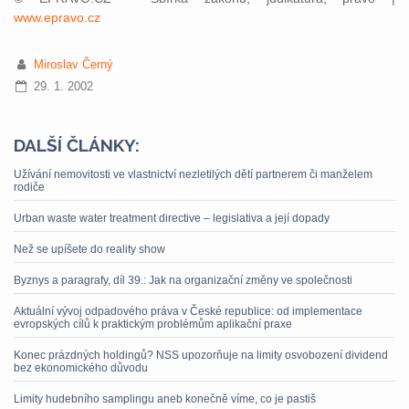
www.epravo.cz
Miroslav Černý
29. 1. 2002
DALŠÍ ČLÁNKY:
Užívání nemovitosti ve vlastnictví nezletilých dětí partnerem či manželem
rodiče
Urban waste water treatment directive – legislativa a její dopady
Než se upíšete do reality show
Byznys a paragrafy, díl 39.: Jak na organizační změny ve společnosti
Aktuální vývoj odpadového práva v České republice: od implementace
evropských cílů k praktickým problémům aplikační praxe
Konec prázdných holdingů? NSS upozorňuje na limity osvobození dividend
bez ekonomického důvodu
Limity hudebního samplingu aneb konečně víme, co je pastiš