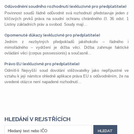
Odůvodnění soudního rozhodnutí (exkluzivně pro předplatitele)
Povinnost soudů řádně odůvodnit svá rozhodnutí představuje jeden z
klíčových prvků práva na soudní ochranu chráněného čl. 36 odst. 1
Listiny základních práv a svobod. Soudy mají...
Opomenuté důkazy (exkluzivně pro předplatitele)
Jedním z nezbytných předpokladů jakéhokoliv – řádného i
mimořádného – vydržení je držba věci. Držba zahrnuje faktické
ovládání věci (corpus possessionis) a současně...
Právo EU (exkluzivně pro předplatitele)
Odmítl-li Nejvyšší soud dovolání stěžovatelky jako nepřípustné ve
vztahu k její námitce ohledně aplikace práva EU s odůvodněním, že na
uvedené otázce není napadené rozhodnutí...
HLEDÁNÍ V REJSTŘÍCÍCH