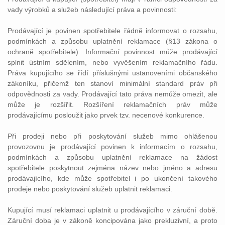
vady výrobků a služeb následující práva a povinnosti:
Prodávající je povinen spotřebitele řádně informovat o rozsahu,
podmínkách a způsobu uplatnění reklamace (§13 zákona o
ochraně spotřebitele). Informační povinnost může prodávající
splnit ústním sdělením, nebo vyvěšením reklamačního řádu.
Práva kupujícího se řídí příslušnými ustanoveními občanského
zákoníku, přičemž ten stanoví minimální standard práv při
odpovědnosti za vady. Prodávající tato práva nemůže omezit, ale
může je rozšířit. Rozšíření reklamačních práv může
prodávajícímu posloužit jako prvek tzv. necenové konkurence.
Při prodeji nebo při poskytování služeb mimo ohlášenou
provozovnu je prodávající povinen k informacím o rozsahu,
podmínkách a způsobu uplatnění reklamace na žádost
spotřebitele poskytnout zejména název nebo jméno a adresu
prodávajícího, kde může spotřebitel i po ukončení takového
prodeje nebo poskytování služeb uplatnit reklamaci.
Kupující musí reklamaci uplatnit u prodávajícího v záruční době.
Záruční doba je v zákoně koncipována jako prekluzivní, a proto