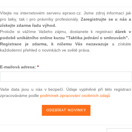
erý v listopadu vybral variantu, podle níž by správní
(onli
soudy s nově zřízeným Nejvyšším správním soudem.
2
Vítejte na internetovém serveru epravo.cz. Jsme zdroj informací jak
Prakt
pro laiky, tak i pro právníky profesionály.
Zaregistrujte se u nás a
smluv
získejte zdarma řadu výhod.
ádě doporučit příští podobu českého správního soudnictví.
Protože si vážíme Vašeho zájmu, dostanete k registraci
dárek v
slanci ale tehdy diskutovali pouze o třech vládních návrzích
0
podobě unikátního online kurzu "Taktika jednání o smlouvách".
oslanců se přiklonila k návrhu ústavně-právního výboru
Prakt
judik
Registrace je zdarma, k ničemu Vás nezavazuje
a získáte
antu, podle níž by správní soudnictví měly zajišťovat obecné
každodenní přehled o novinkách ve světě práva.
ím soudem. Někteří z nich přitom neskrývali, že nejvíc by
ávní soud působil jako vrcholný orgán samostatné soustavy
ONL
a byla personálně i materiálně nejnáročnější, jsou ochotni se
E-mailová adresa:
*
 totiž bylo možné k náročnější variantě přejít. Své zastánce
Vnos
valor
právní soudnictví zajišťovaly obecné soudy s Nejvyšším
soud
předseda ODS Ivan Langer a poslanec Unie svobody Pavel
Vaše data jsou u nás v bezpečí. Údaje vyplněné při této registraci
Výpo
neom
zpracováváme podle
podmínek zpracování osobních údajů
za skutečnou reformu. Všichni poslanci se však shodují na
Nová 
ního soudnictví, které má lidem sloužit k obraně před
el Rychetský jeho dnešní podobu nedávno označil za jakési
Změn
energ
oud se musí omezit jen na posouzení zákonnosti napadeného
ízení o jakékoli důkazy, dokonce nemá ani právo hodnotit
Čern
ní orgán, zdůraznil Rychetský. Za stav správního soudnictví