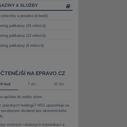
AZÍNY A SLUŽBY
o právníky a poradce (e-book)
oring judikatury (24 měsíců)
oring judikatury (12 měsíců)
oring judikatury (6 měsíců)
JČTENĚJŠÍ NA EPRAVO.CZ
24 hod
7 dní
30 dní
e upíšete do reality show
c prázdných holdingů? NSS upozorňuje na
y osvobození dividend bez ekonomického
du
rky místních i účelových komunikací a