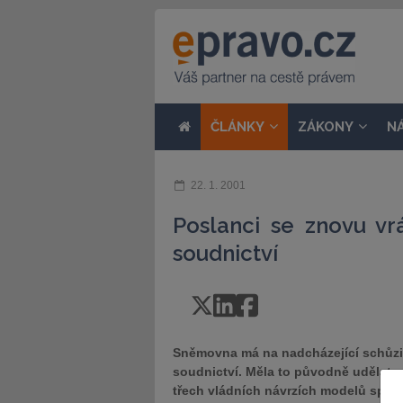
ČLÁNKY
ZÁKONY
N
22. 1. 2001
Poslanci se znovu vr
soudnictví
Sněmovna má na nadcházející schůzi
soudnictví. Měla to původně udělat už
třech vládních návrzích modelů správ