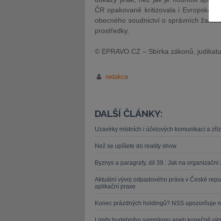
ČR opakovaně kritizovala i Evropská kom
obecného soudnictví o správních žalobá
prostředky.
© EPRAVO.CZ – Sbírka zákonů, judikatu
JUDr. Tomáš Nielsen
JUDr. Tom
redakce
Kurzy lektora
Kurzy le
DALŠÍ ČLÁNKY:
Uzavírky místních i účelových komunikací a zři
Než se upíšete do reality show
Byznys a paragrafy, díl 39.: Jak na organizačn
Aktuální vývoj odpadového práva v České repu
aplikační praxe
Konec prázdných holdingů? NSS upozorňuje n
Limity hudebního samplingu aneb konečně víme