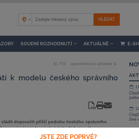
ÁZORY
SOUDNÍ ROZHODNUTÍ
AKTUÁLNĚ
E-S
NO
ID: 778
upozornění pro uživatele
AKT
átí k modelu českého správního
1
Claud
(onli
1
ChatG
živé 
 vládě doporučit příští podobu českého správního
 v prosinci, poslanci ale tehdy diskutovali pouze o
1
ního soudnictví. Řada poslanců se přiklonila k návrhu
JSTE ZDE POPRVÉ?
Gemin