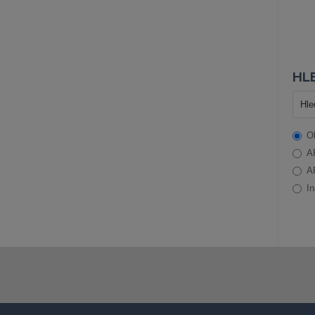
HLE
O
A
A
In