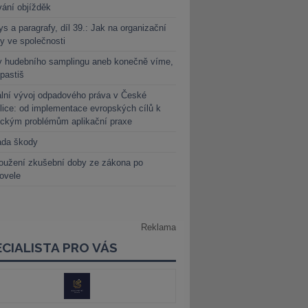
vání objížděk
s a paragrafy, díl 39.: Jak na organizační
y ve společnosti
y hudebního samplingu aneb konečně víme,
 pastiš
lní vývoj odpadového práva v České
lice: od implementace evropských cílů k
ickým problémům aplikační praxe
ada škody
oužení zkušební doby ze zákona po
novele