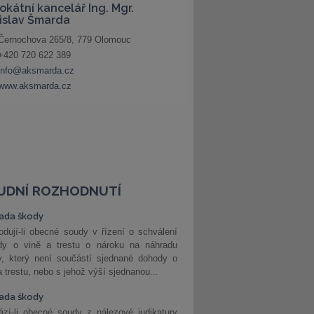
UDNÍ ROZHODNUTÍ
ada škody
dují-li obecné soudy v řízení o schválení
dy o vině a trestu o nároku na náhradu
y, který není součástí sjednané dohody o
a trestu, nebo s jehož výší sjednanou...
ada škody
zí-li obecné soudy z nálezové judikatury