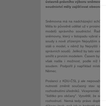
ústavně-právního výboru sněmovny, kt
soudnictví měly zajišťovat obecné 
Sněmovna má na nadcházející schůzi vl
Měla to původně udělat už v prosinci, po
modelů správního soudnictví. Řada p
sněmovny, který v listopadu vybral vari
soudy s nově zřízeným Nejvyšším správn
stáli o model, v němž by Nejvyšší spr
správních soudů. Jelikož by tato variant
smířit s prvním modelem. Časem by z něj
však našla i možnost, podle níž by s
soudem. Podpořil ji například místo
Němec.
Poslanci z KDU-ČSL ji ale nepovažují 
nutnosti změnit současný stav správ
rozhodnutími úředníků. Vicepremiér Pav
"šidítko pro občany". Vysvětlil, že s
rozhodnutí. Nemá tedy právo doplnit ř
důkazy jinak, než jak je hodnotil správ