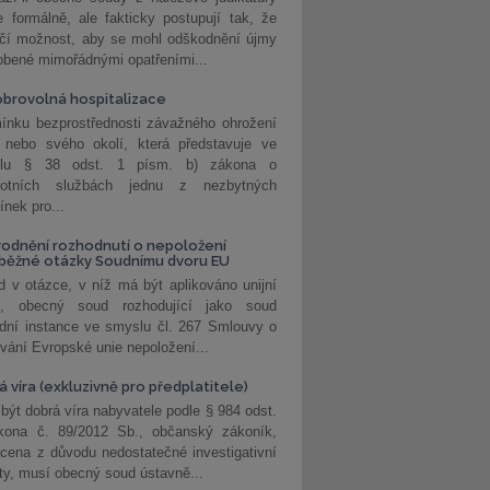
 formálně, ale fakticky postupují tak, že
učí možnost, aby se mohl odškodnění újmy
obené mimořádnými opatřeními...
brovolná hospitalizace
ínku bezprostřednosti závažného ohrožení
 nebo svého okolí, která představuje ve
lu § 38 odst. 1 písm. b) zákona o
votních službách jednu z nezbytných
nek pro...
odnění rozhodnutí o nepoložení
běžné otázky Soudnímu dvoru EU
 v otázce, v níž má být aplikováno unijní
o, obecný soud rozhodující jako soud
dní instance ve smyslu čl. 267 Smlouvy o
vání Evropské unie nepoložení...
 víra (exkluzivně pro předplatitele)
 být dobrá víra nabyvatele podle § 984 odst.
kona č. 89/2012 Sb., občanský zákoník,
cena z důvodu nedostatečné investigativní
ity, musí obecný soud ústavně...