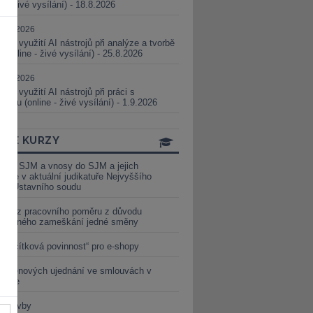
ne - živé vysílání) - 18.8.2026
5.08.2026
ické využití AI nástrojů při analýze a tvorbě
 (online - živé vysílání) - 25.8.2026
1.09.2026
ické využití AI nástrojů při práci s
aturou (online - živé vysílání) - 1.9.2026
INE KURZY
y ze SJM a vnosy do SJM a jejich
izace v aktuální judikatuře Nejvyššího
u a Ústavního soudu
věď z pracovního poměru z důvodu
luveného zameškání jedné směny
„tlačítková povinnost“ pro e-shopy
a cenových ujednání ve smlouvách v
etice
é stavby