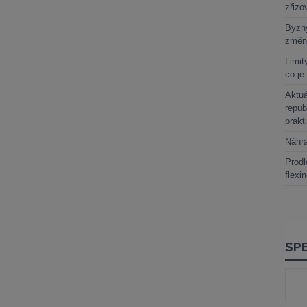
zřizo
Byzny
změn
Limit
co je
Aktuá
repub
prakt
Náhr
Prodl
flexi