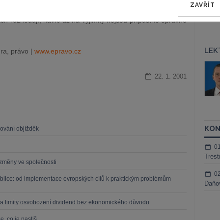
ZAVŘÍT
ise. Proti verdiktům zvláštních senátů, které nyní v rámci
ch rozhodují, navíc až na výjimky nejsou přípustné opravné
LEK
ra, právo |
www.epravo.cz
áš Sokol
JUDr. Martin Maisner, Ph.D.,
MCIArb
22. 1. 2001
ktora
Kurzy lektora
KON
zování objížděk
0
Trest
í změny ve společnosti
0
blice: od implementace evropských cílů k praktickým problémům
Daňov
a limity osvobození dividend bez ekonomického důvodu
, co je pastiš