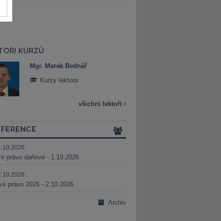
TOŘI KURZŮ
Mgr. Marek Bednář
Mgr. Veronika 
Kurzy lektora
Kurzy lektora
všichni lektoři
FERENCE
1.10.2026
ní právo daňové - 1.10.2026
2.10.2026
é právo 2026 - 2.10.2026
Archiv