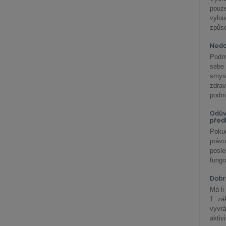
pouze
vylo
způs
Nedo
Podm
sebe
smys
zdra
podmí
Odův
před
Pokud
práv
posle
fungo
Dobrá
Má-li
1 zá
vyvrá
aktiv