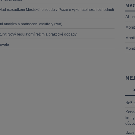
MAG
 Nad rozsudkem Městského soudu v Praze o vykonatelnosti rozhodnutí
AI pr
ní analýza a hodnocení efektivity (fwd)
Monit
ruktury: Nový regulatorní režim a praktické dopady
Monit
novele
Monit
NE
Než s
Kone
limit
důvo
Uzaví