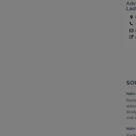
SO
Náhr
Rozho
doho
škod
vině 
Náhr
Vychá