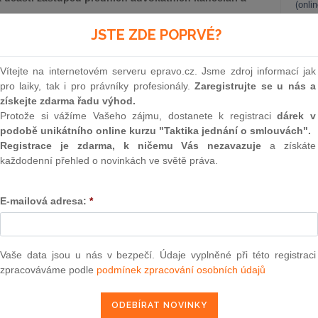
(onli
2
JSTE ZDE POPRVÉ?
Prakt
smluv
Vítejte na internetovém serveru epravo.cz. Jsme zdroj informací jak
NÁRODNÍ KANCELÁŘ
0
pro laiky, tak i pro právníky profesionály.
Zaregistrujte se u nás a
S LLP, organizační složka
Prakt
získejte zdarma řadu výhod.
judik
Protože si vážíme Vašeho zájmu, dostanete k registraci
dárek v
CÍ KANCELÁŘ
podobě unikátního online kurzu "Taktika jednání o smlouvách".
o. advokátní kancelář
ONL
Registrace je zdarma, k ničemu Vás nezavazuje
a získáte
každodenní přehled o novinkách ve světě práva.
ŠÍ KLIENTSKÉ SLUŽBY
Vnos
 s.r.o., advokátní kancelář
valor
soud
E-mailová adresa:
*
Výpo
neom
Nová 
Vaše data jsou u nás v bezpečí. Údaje vyplněné při této registraci
epravo.cz?
zpracováváme podle
podmínek zpracování osobních údajů
Změn
energ
a jako dárek Vám zašleme aktuální online kurz na využití
Čern