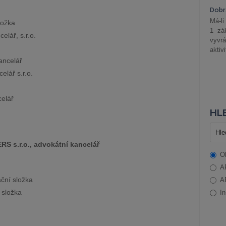
Dobrá
Má-li
ložka
1 zá
elář, s.r.o.
vyvrá
aktiv
ancelář
lář s.r.o.
celář
HLE
 s.r.o., advokátní kancelář
O
A
ční složka
A
 složka
In