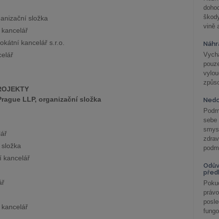
doho
škod
anizační složka
vině 
 kancelář
okátní kancelář s.r.o.
Náhr
celář
Vychá
pouze
vylo
způs
ROJEKTY
Prague LLP, organizační složka
Nedo
Podm
sebe
smys
lář
zdra
 složka
podmí
 kancelář
Odův
před
ář
Pokud
práv
posle
 kancelář
fungo