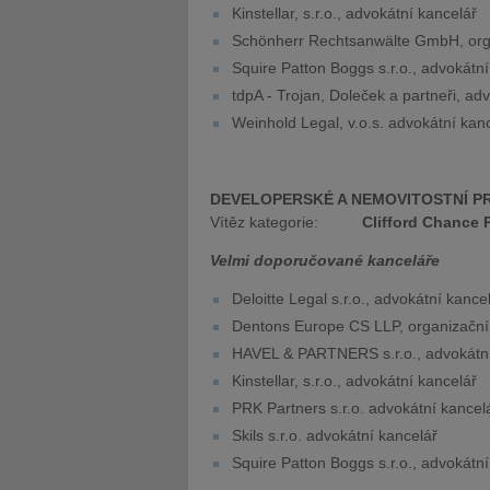
Kinstellar, s.r.o., advokátní kancelář
Schönherr Rechtsanwälte GmbH, org
Squire Patton Boggs s.r.o., advokátní
tdpA - Trojan, Doleček a partneři, adv
Weinhold Legal, v.o.s. advokátní kan
DEVELOPERSKÉ A NEMOVITOSTNÍ P
Vítěz kategorie:
Clifford Chance 
Velmi doporučované kanceláře
Deloitte Legal s.r.o., advokátní kance
Dentons Europe CS LLP, organizační
HAVEL & PARTNERS s.r.o., advokátní
Kinstellar, s.r.o., advokátní kancelář
PRK Partners s.r.o. advokátní kancel
Skils s.r.o. advokátní kancelář
Squire Patton Boggs s.r.o., advokátní