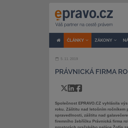
ČLÁNKY
ZÁKONY
N
5. 11. 2019
PRÁVNICKÁ FIRMA RO
Společnost EPRAVO.CZ vyhlásila výsle
roku. Záštitu nad letošním ročníkem p
spravedlnosti, záštitu nad galavečer
firemního žebříčku Právnická firma r
prostorách pražského paláce Žofín za