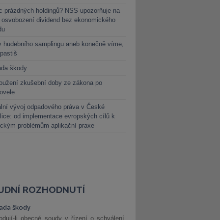
c prázdných holdingů? NSS upozorňuje na
y osvobození dividend bez ekonomického
du
y hudebního samplingu aneb konečně víme,
 pastiš
ada škody
oužení zkušební doby ze zákona po
novele
lní vývoj odpadového práva v České
lice: od implementace evropských cílů k
ickým problémům aplikační praxe
UDNÍ ROZHODNUTÍ
ada škody
dují-li obecné soudy v řízení o schválení