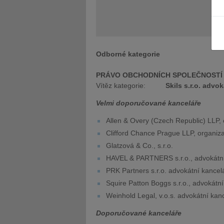
Odborné kategorie
JUDr. Tomáš Nielsen
JUDr. Tom
PRÁVO OBCHODNÍCH SPOLEČNOSTÍ
Kurzy lektora
Kurzy le
Vítěz kategorie:
Skils s.r.o. advo
Velmi doporučované kanceláře
Allen & Overy (Czech Republic) LLP, 
Clifford Chance Prague LLP, organiza
Glatzová & Co., s.r.o.
HAVEL & PARTNERS s.r.o., advokátní
PRK Partners s.r.o. advokátní kancel
Squire Patton Boggs s.r.o., advokátní
Weinhold Legal, v.o.s. advokátní kan
Doporučované kanceláře