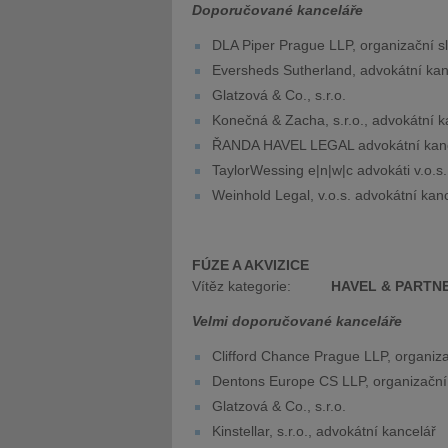
Doporučované kanceláře
DLA Piper Prague LLP, organizační s
Eversheds Sutherland, advokátní kanc
Glatzová & Co., s.r.o.
Konečná & Zacha, s.r.o., advokátní k
ŘANDA HAVEL LEGAL advokátní kance
TaylorWessing e|n|w|c advokáti v.o.s.
Weinhold Legal, v.o.s. advokátní kan
FÚZE A AKVIZICE
Vítěz kategorie:
HAVEL & PARTNERS
Velmi doporučované kanceláře
Clifford Chance Prague LLP, organiza
Dentons Europe CS LLP, organizační
Glatzová & Co., s.r.o.
Kinstellar, s.r.o., advokátní kancelář