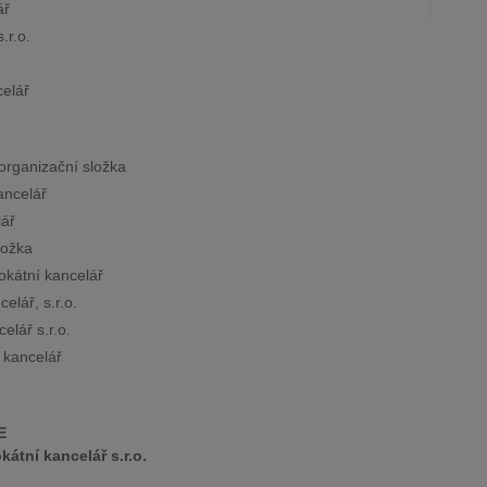
ář
.r.o.
celář
organizační složka
ancelář
lář
ložka
kátní kancelář
elář, s.r.o.
lář s.r.o.
 kancelář
E
átní kancelář s.r.o.