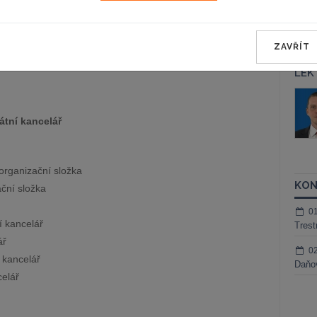
REGISTROVAT ZDE
ZAVŘÍT
LEK
áš Sokol
JUDr. Martin Maisner, Ph.D.,
MCIArb
ktora
kátní kancelář
Kurzy lektora
organizační složka
KON
ční složka
0
 kancelář
Trest
ář
0
 kancelář
Daňov
celář