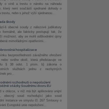
dy o vině a trestu o nároku na náhradu
y, který není součástí sjednané dohody o
a trestu, nebo s jehož výší sjednanou...
ada škody
zí-li obecné soudy z nálezové judikatury
 formálně, ale fakticky postupují tak, že
učí možnost, aby se mohl odškodnění újmy
obené mimořádnými opatřeními...
brovolná hospitalizace
ínku bezprostřednosti závažného ohrožení
 nebo svého okolí, která představuje ve
lu § 38 odst. 1 písm. b) zákona o
votních službách jednu z nezbytných
nek pro...
odnění rozhodnutí o nepoložení
běžné otázky Soudnímu dvoru EU
 v otázce, v níž má být aplikováno unijní
o, obecný soud rozhodující jako soud
dní instance ve smyslu čl. 267 Smlouvy o
vání Evropské unie nepoložení...