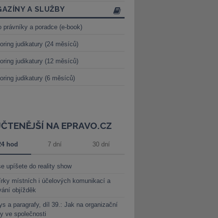
AZÍNY A SLUŽBY
o právníky a poradce (e-book)
oring judikatury (24 měsíců)
oring judikatury (12 měsíců)
oring judikatury (6 měsíců)
JČTENĚJŠÍ NA EPRAVO.CZ
24 hod
7 dní
30 dní
e upíšete do reality show
rky místních i účelových komunikací a
vání objížděk
s a paragrafy, díl 39.: Jak na organizační
y ve společnosti