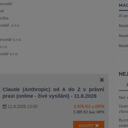
ancelář
MAG
lář
AI pr
ložka
elář, s.r.o.
Monit
Monit
elář s.r.o.
Monit
.r.o.
lář s.r.o.
NE
Claude (Anthropic) od A do Z v právní
praxi (online - živé vysílání) - 11.8.2026
Než s
11.8.2026 13:00
3 975 Kč s DPH
Uzaví
zřizo
3 285 Kč bez DPH
Byzny
KOUPIT
změn