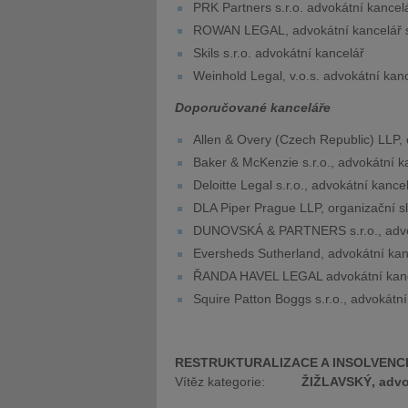
PRK Partners s.r.o. advokátní kancel
ROWAN LEGAL, advokátní kancelář s
Skils s.r.o. advokátní kancelář
Weinhold Legal, v.o.s. advokátní kan
Doporučované kanceláře
Allen & Overy (Czech Republic) LLP, 
Baker & McKenzie s.r.o., advokátní k
Deloitte Legal s.r.o., advokátní kance
DLA Piper Prague LLP, organizační s
DUNOVSKÁ & PARTNERS s.r.o., advo
Eversheds Sutherland, advokátní kanc
ŘANDA HAVEL LEGAL advokátní kance
Squire Patton Boggs s.r.o., advokátní
RESTRUKTURALIZACE A INSOLVENC
Vítěz kategorie:
ŽIŽLAVSKÝ, advok