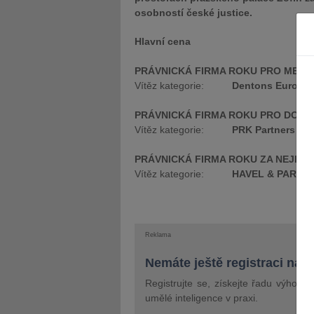
osobností české justice.
Hlavní cena
PRÁVNICKÁ FIRMA ROKU PRO MEZI
Vítěz kategorie:
Dentons Europe C
PRÁVNICKÁ FIRMA ROKU PRO DOMÁ
Vítěz kategorie:
PRK Partners s.r.
PRÁVNICKÁ FIRMA ROKU ZA NEJLEP
Vítěz kategorie:
HAVEL & PARTNERS
Reklama
Nemáte ještě registraci na 
Registrujte se, získejte řadu výhod 
umělé inteligence v praxi.