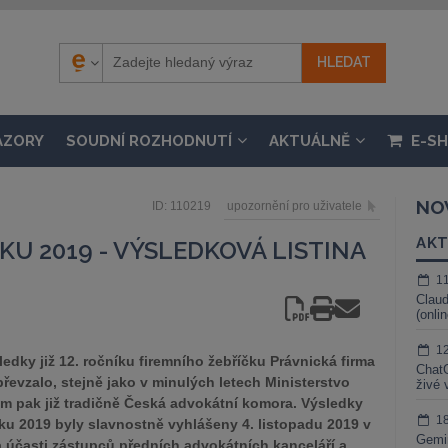
ÁZORY
SOUDNÍ ROZHODNUTÍ
AKTUÁLNĚ
E-S
NO
ID: 110219
upozornění pro uživatele
AKT
KU 2019 - VÝSLEDKOVÁ LISTINA
1
Claud
(onli
1
dky již 12. ročníku firemního žebříčku Právnická firma
ChatG
řevzalo, stejně jako v minulých letech Ministerstvo
živé 
em pak již tradičně Česká advokátní komora. Výsledky
1
oku 2019 byly slavnostně vyhlášeny 4. listopadu 2019 v
Gemin
 účasti zástupců předních advokátních kanceláří a