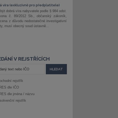
 víra (exkluzivně pro předplatitele)
 být dobrá víra nabyvatele podle § 984 odst.
kona č. 89/2012 Sb., občanský zákoník,
cena z důvodu nedostatečné investigativní
ity, musí obecný soud ústavně...
DÁNÍ V REJSTŘÍCÍCH
bchodní rejstřík
RES dle IČO
RES dle jména / názvu
solvenční rejstřík