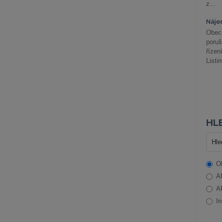
z...
Náje
Obec
poru
řízen
Listi
HLE
O
A
A
In