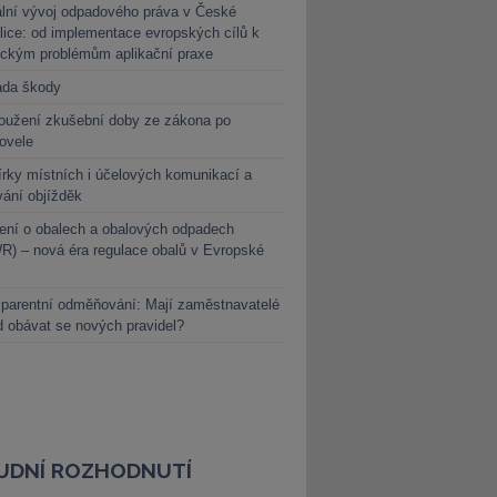
lní vývoj odpadového práva v České
lice: od implementace evropských cílů k
ickým problémům aplikační praxe
ada škody
oužení zkušební doby ze zákona po
novele
rky místních i účelových komunikací a
vání objížděk
ení o obalech a obalových odpadech
) – nová éra regulace obalů v Evropské
parentní odměňování: Mají zaměstnavatelé
 obávat se nových pravidel?
UDNÍ ROZHODNUTÍ