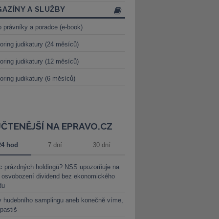
AZÍNY A SLUŽBY
o právníky a poradce (e-book)
oring judikatury (24 měsíců)
oring judikatury (12 měsíců)
oring judikatury (6 měsíců)
JČTENĚJŠÍ NA EPRAVO.CZ
24 hod
7 dní
30 dní
c prázdných holdingů? NSS upozorňuje na
y osvobození dividend bez ekonomického
du
y hudebního samplingu aneb konečně víme,
 pastiš