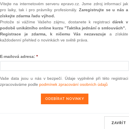
(onli
Vítejte na internetovém serveru epravo.cz. Jsme zdroj informací jak
e 2007, kterým se mění nařízení vlády č.
205/2004
Sb.,
pro laiky, tak i pro právníky profesionály.
Zaregistrujte se u nás a
2
 trhu s mlékem a mléčnými výrobky stanoví bližší podmínky
získejte zdarma řadu výhod.
Prakt
spotřeby mléka mléčných výrobků žáky, kteří plní povinnou
Protože si vážíme Vašeho zájmu, dostanete k registraci
dárek v
smluv
o sítě škol, ve znění pozdějších předpisů
podobě unikátního online kurzu "Taktika jednání o smlouvách".
0
Registrace je zdarma, k ničemu Vás nezavazuje
a získáte
Prakt
každodenní přehled o novinkách ve světě práva.
judik
2007, kterým se mění nařízení vlády č.
336/2004
Sb., kterým
avotnické prostředky a kterým se mění nařízení vlády č.
E-mailová adresa:
*
ONL
nařízení vlády vydaná k provedení zákona č.
22/1997
Sb., o
o změně a doplnění některých zákonů, ve znění pozdějších
Vnos
valor
soud
Vaše data jsou u nás v bezpečí. Údaje vyplněné při této registraci
zpracováváme podle
podmínek zpracování osobních údajů
Výpo
neom
ra, právo |
www.epravo.cz
Nová 
22. 8. 2007
Změn
energ
ZAVŘÍT
Čern