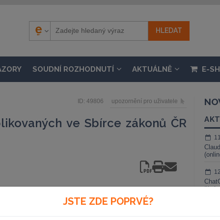
ÁZORY
SOUDNÍ ROZHODNUTÍ
AKTUÁLNĚ
E-S
NO
ID: 49806
upozornění pro uživatele
AKT
likovaných ve Sbírce zákonů ČR
1
Claud
(onli
1
ChatG
živé 
007
JSTE ZDE POPRVÉ?
1
Gemin