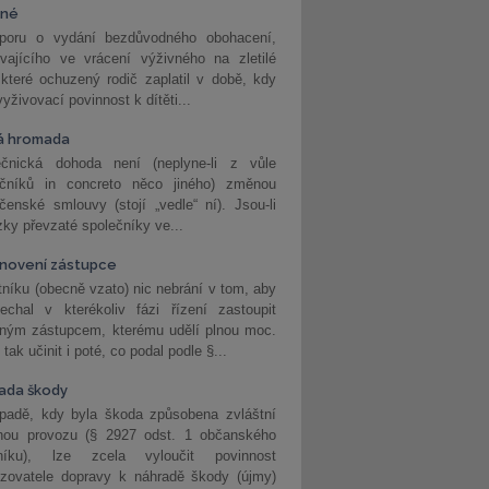
vné
poru o vydání bezdůvodného obohacení,
vajícího ve vrácení výživného na zletilé
 které ochuzený rodič zaplatil v době, kdy
vyživovací povinnost k dítěti...
á hromada
ečnická dohoda není (neplyne-li z vůle
ečníků in concreto něco jiného) změnou
čenské smlouvy (stojí „vedle“ ní). Jsou-li
ky převzaté společníky ve...
novení zástupce
níku (obecně vzato) nic nebrání v tom, aby
echal v kterékoliv fázi řízení zastoupit
eným zástupcem, kterému udělí plnou moc.
tak učinit i poté, co podal podle §...
ada škody
ípadě, kdy byla škoda způsobena zvláštní
hou provozu (§ 2927 odst. 1 občanského
níku), lze zcela vyloučit povinnost
ozovatele dopravy k náhradě škody (újmy)