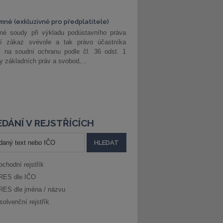
mné (exkluzivně pro předplatitele)
né soudy při výkladu podústavního práva
ší zákaz svévole a tak právo účastníka
í na soudní ochranu podle čl. 36 odst. 1
ny základních práv a svobod,...
DÁNÍ V REJSTŘÍCÍCH
bchodní rejstřík
RES dle IČO
RES dle jména / názvu
solvenční rejstřík