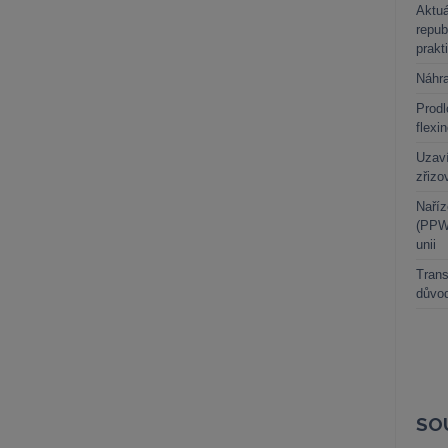
Aktuá
repub
prakt
Náhr
Prodl
flexi
Uzaví
zřizo
Naříz
(PPWR
unii
Trans
důvod
SO