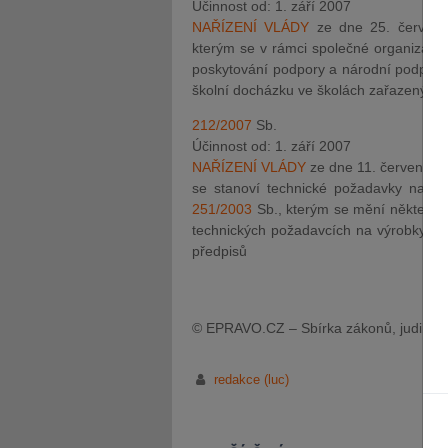
Účinnost od: 1. září 2007
NAŘÍZENÍ VLÁDY
ze dne 25. červenc
kterým se v rámci společné organizace
poskytování podpory a národní podpory 
školní docházku ve školách zařazených d
212/2007
Sb.
Účinnost od: 1. září 2007
NAŘÍZENÍ VLÁDY
ze dne 11. července 
se stanoví technické požadavky na zdr
251/2003
Sb., kterým se mění některá 
technických požadavcích na výrobky a 
předpisů
© EPRAVO.CZ – Sbírka zákonů, judikatu
redakce (luc)