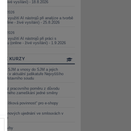
ne - živé vysílání) - 18.8.2026
5.08.2026
ické využití AI nástrojů při analýze a tvorbě
 (online - živé vysílání) - 25.8.2026
1.09.2026
ické využití AI nástrojů při práci s
aturou (online - živé vysílání) - 1.9.2026
INE KURZY
y ze SJM a vnosy do SJM a jejich
izace v aktuální judikatuře Nejvyššího
u a Ústavního soudu
věď z pracovního poměru z důvodu
luveného zameškání jedné směny
„tlačítková povinnost“ pro e-shopy
a cenových ujednání ve smlouvách v
etice
é stavby