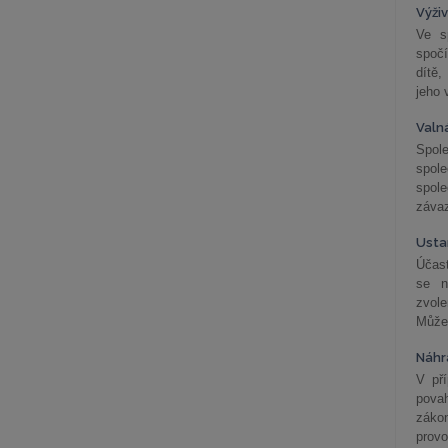
Výži
Ve s
spočí
dítě,
jeho 
Valn
Spol
spol
spole
závaz
Usta
Účast
se n
zvol
Může 
Náhr
V př
pova
záko
prov