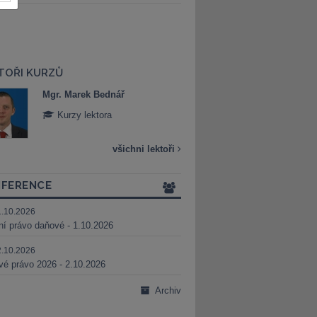
TOŘI KURZŮ
Mgr. Marek Bednář
Mgr. Veronika 
Kurzy lektora
Kurzy lektora
všichni lektoři
FERENCE
1.10.2026
ní právo daňové - 1.10.2026
2.10.2026
é právo 2026 - 2.10.2026
Archiv