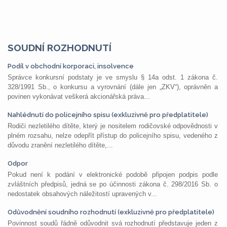
SOUDNÍ ROZHODNUTÍ
Podíl v obchodní korporaci, insolvence
Správce konkursní podstaty je ve smyslu § 14a odst. 1 zákona č.
328/1991 Sb., o konkursu a vyrovnání (dále jen „ZKV“), oprávněn a
povinen vykonávat veškerá akcionářská práva...
Nahlédnutí do policejního spisu (exkluzivně pro předplatitele)
Rodiči nezletilého dítěte, který je nositelem rodičovské odpovědnosti v
plném rozsahu, nelze odepřít přístup do policejního spisu, vedeného z
důvodu zranění nezletilého dítěte,...
Odpor
Pokud není k podání v elektronické podobě připojen podpis podle
zvláštních předpisů, jedná se po účinnosti zákona č. 298/2016 Sb. o
nedostatek obsahových náležitostí upravených v...
Odůvodnění soudního rozhodnutí (exkluzivně pro předplatitele)
Povinnost soudů řádně odůvodnit svá rozhodnutí představuje jeden z