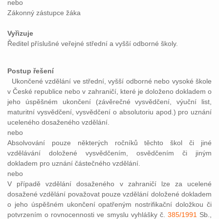
nebo
Zákonný zástupce žáka
Vyřizuje
Ředitel příslušné veřejné střední a vyšší odborné školy.
Postup řešení
Ukončené vzdělání ve střední, vyšší odborné nebo vysoké škole
v České republice nebo v zahraničí, které je doloženo dokladem o
jeho úspěšném ukončení (závěrečné vysvědčení, výuční list,
maturitní vysvědčení, vysvědčení o absolutoriu apod.) pro uznání
uceleného dosaženého vzdělání.
nebo
Absolvování pouze některých ročníků těchto škol či jiné
vzdělávání doložené vysvědčením, osvědčením či jiným
dokladem pro uznání částečného vzdělání.
nebo
V případě vzdělání dosaženého v zahraničí lze za ucelené
dosažené vzdělání považovat pouze vzdělání doložené dokladem
o jeho úspěšném ukončení opatřeným nostrifikační doložkou či
potvrzením o rovnocennosti ve smyslu vyhlášky č.
385/1991
Sb.,