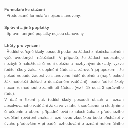
Formuláře ke stažení
Předepsané formuláře nejsou stanoveny.
Správní a jiné poplatky
Správní ani jiné poplatky nejsou stanoveny.
Lhůty pro vyřízení
Ředitel veřejné školy posoudí podanou žádost z hlediska splnění
výše uvedených náležitostí. V případě, že žádost neobsahuje
nezbytné náležitosti či není doložena nezbytnými doklady, vyzve
ředitel školy žáka k doplnění žádosti a zároveň jej upozorní, že
pokud nebude žádost ve stanovené lhůtě doplněna (např. pokud
žák nedoloží doklad o dosaženém vzdělání), bude ředitel školy
nucen rozhodnout o zamítnutí žádosti (viz § 19 odst. 3 správního
řádu).
V dalším řízení pak ředitel školy posoudí obsah a rozsah
absolvovaného vzdělání žáka ve vztahu k současnému studijnímu
či učebnímu oboru, případně ověří znalosti žáka z předchozího
vzdělání (ověření znalostí rozdílovou zkouškou bude přicházet v
úvahu především v případě rozhodování o uznání neformálního