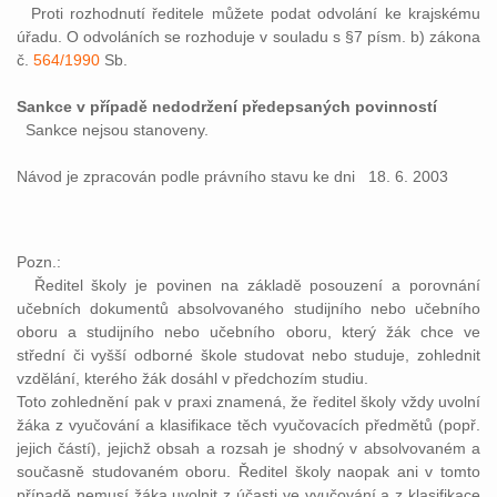
Proti rozhodnutí ředitele můžete podat odvolání ke krajskému
úřadu. O odvoláních se rozhoduje v souladu s §7 písm. b) zákona
č.
564/1990
Sb.
Sankce v případě nedodržení předepsaných povinností
Sankce nejsou stanoveny.
Návod je zpracován podle právního stavu ke dni 18. 6. 2003
Pozn.:
Ředitel školy je povinen na základě posouzení a porovnání
učebních dokumentů absolvovaného studijního nebo učebního
oboru a studijního nebo učebního oboru, který žák chce ve
střední či vyšší odborné škole studovat nebo studuje, zohlednit
vzdělání, kterého žák dosáhl v předchozím studiu.
Toto zohlednění pak v praxi znamená, že ředitel školy vždy uvolní
žáka z vyučování a klasifikace těch vyučovacích předmětů (popř.
jejich částí), jejichž obsah a rozsah je shodný v absolvovaném a
současně studovaném oboru. Ředitel školy naopak ani v tomto
případě nemusí žáka uvolnit z účasti ve vyučování a z klasifikace