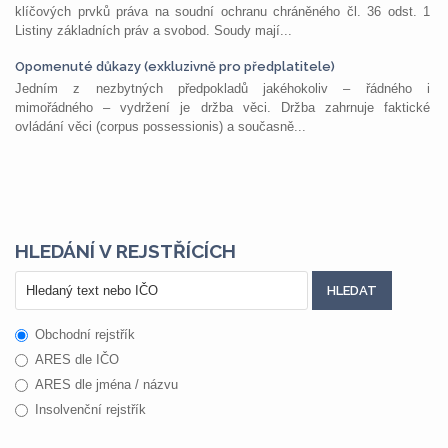
klíčových prvků práva na soudní ochranu chráněného čl. 36 odst. 1
Listiny základních práv a svobod. Soudy mají...
Opomenuté důkazy (exkluzivně pro předplatitele)
Jedním z nezbytných předpokladů jakéhokoliv – řádného i
mimořádného – vydržení je držba věci. Držba zahrnuje faktické
ovládání věci (corpus possessionis) a současně...
HLEDÁNÍ V REJSTŘÍCÍCH
Obchodní rejstřík
ARES dle IČO
ARES dle jména / názvu
Insolvenční rejstřík