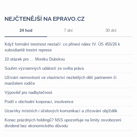
NEJČTENĚJŠÍ NA EPRAVO.CZ
24 hod
7 dní
30 dní
Když formální trestnost nestačí: co přinesl nález IV. ÚS 455/26 k
subsidiaritě trestní represe
10 otázek pro … Moniku Dubskou
Souhrn významných událostí ze světa práva
Užívání nemovitosti ve vlastnictví nezletilých dětí partnerem či
manželem rodiče
Výpověď pro nadbytečnost
Podíl v obchodní korporaci, insolvence
Uzavírky místních i účelových komunikací a zřizování objížděk
Konec prázdných holdingů? NSS upozorňuje na limity osvobození
dividend bez ekonomického důvodu