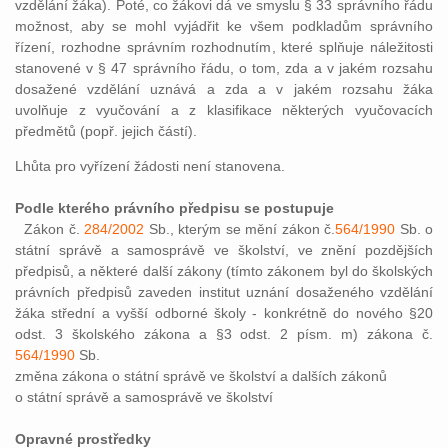
vzdělání žáka). Poté, co žákovi dá ve smyslu § 33 správního řádu
možnost, aby se mohl vyjádřit ke všem podkladům správního
řízení, rozhodne správním rozhodnutím, které splňuje náležitosti
stanovené v § 47 správního řádu, o tom, zda a v jakém rozsahu
dosažené vzdělání uznává a zda a v jakém rozsahu žáka
uvolňuje z vyučování a z klasifikace některých vyučovacích
předmětů (popř. jejich částí).
Lhůta pro vyřízení žádosti není stanovena.
Podle kterého právního předpisu se postupuje
Zákon č.
284/2002
Sb., kterým se mění zákon č.
564/1990
Sb. o
státní správě a samosprávě ve školství, ve znění pozdějších
předpisů, a některé další zákony (tímto zákonem byl do školských
právních předpisů zaveden institut uznání dosaženého vzdělání
žáka střední a vyšší odborné školy - konkrétně do nového §20
odst. 3 školského zákona a §3 odst. 2 písm. m) zákona č.
564/1990
Sb.
změna zákona o státní správě ve školství a dalších zákonů
o státní správě a samosprávě ve školství
Opravné prostředky