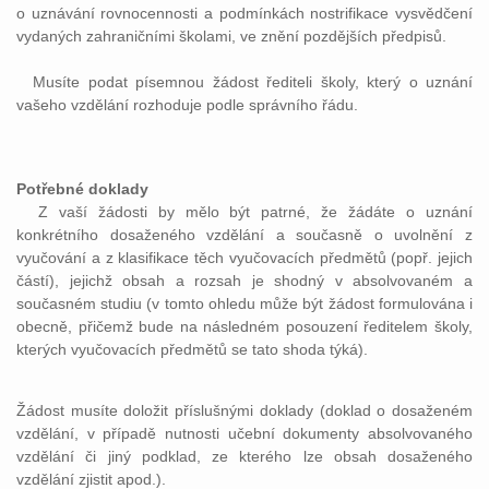
o uznávání rovnocennosti a podmínkách nostrifikace vysvědčení
vydaných zahraničními školami, ve znění pozdějších předpisů.
Musíte podat písemnou žádost řediteli školy, který o uznání
vašeho vzdělání rozhoduje podle správního řádu.
Potřebné doklady
Z vaší žádosti by mělo být patrné, že žádáte o uznání
konkrétního dosaženého vzdělání a současně o uvolnění z
vyučování a z klasifikace těch vyučovacích předmětů (popř. jejich
částí), jejichž obsah a rozsah je shodný v absolvovaném a
současném studiu (v tomto ohledu může být žádost formulována i
obecně, přičemž bude na následném posouzení ředitelem školy,
kterých vyučovacích předmětů se tato shoda týká).
Žádost musíte doložit příslušnými doklady (doklad o dosaženém
vzdělání, v případě nutnosti učební dokumenty absolvovaného
vzdělání či jiný podklad, ze kterého lze obsah dosaženého
vzdělání zjistit apod.).