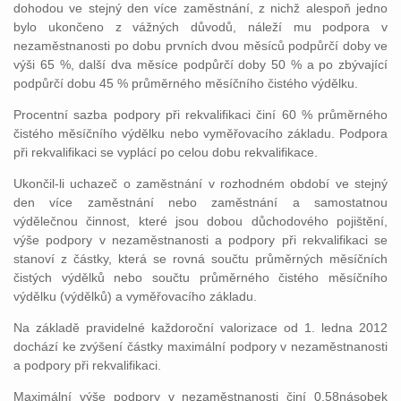
dohodou ve stejný den více zaměstnání, z nichž alespoň jedno
bylo ukončeno z vážných důvodů, náleží mu podpora v
nezaměstnanosti po dobu prvních dvou měsíců podpůrčí doby ve
výši 65 %, další dva měsíce podpůrčí doby 50 % a po zbývající
podpůrčí dobu 45 % průměrného měsíčního čistého výdělku.
Procentní sazba podpory při rekvalifikaci činí 60 % průměrného
čistého měsíčního výdělku nebo vyměřovacího základu. Podpora
při rekvalifikaci se vyplácí po celou dobu rekvalifikace.
Ukončil-li uchazeč o zaměstnání v rozhodném období ve stejný
den více zaměstnání nebo zaměstnání a samostatnou
výdělečnou činnost, které jsou dobou důchodového pojištění,
výše podpory v nezaměstnanosti a podpory při rekvalifikaci se
stanoví z částky, která se rovná součtu průměrných měsíčních
čistých výdělků nebo součtu průměrného čistého měsíčního
výdělku (výdělků) a vyměřovacího základu.
Na základě pravidelné každoroční valorizace od 1. ledna 2012
dochází ke zvýšení částky maximální podpory v nezaměstnanosti
a podpory při rekvalifikaci.
Maximální výše podpory v nezaměstnanosti činí 0,58násobek