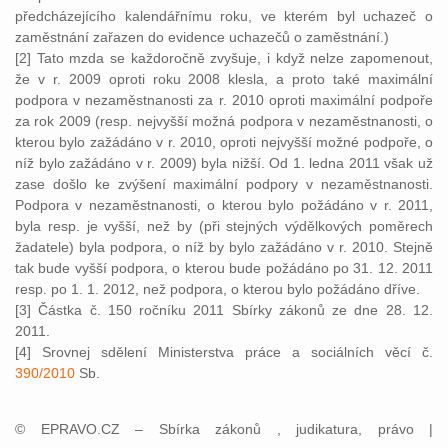
předcházejícího kalendářnímu roku, ve kterém byl uchazeč o
zaměstnání zařazen do evidence uchazečů o zaměstnání.)
[2] Tato mzda se každoročně zvyšuje, i když nelze zapomenout,
že v r. 2009 oproti roku 2008 klesla, a proto také maximální
podpora v nezaměstnanosti za r. 2010 oproti maximální podpoře
za rok 2009 (resp. nejvyšší možná podpora v nezaměstnanosti, o
kterou bylo zažádáno v r. 2010, oproti nejvyšší možné podpoře, o
níž bylo zažádáno v r. 2009) byla nižší. Od 1. ledna 2011 však už
zase došlo ke zvýšení maximální podpory v nezaměstnanosti.
Podpora v nezaměstnanosti, o kterou bylo požádáno v r. 2011,
byla resp. je vyšší, než by (při stejných výdělkových poměrech
žadatele) byla podpora, o níž by bylo zažádáno v r. 2010. Stejně
tak bude vyšší podpora, o kterou bude požádáno po 31. 12. 2011
resp. po 1. 1. 2012, než podpora, o kterou bylo požádáno dříve.
[3] Částka č. 150 ročníku 2011 Sbírky zákonů ze dne 28. 12.
2011.
[4] Srovnej sdělení Ministerstva práce a sociálních věcí č.
390/2010
Sb.
© EPRAVO.CZ – Sbírka zákonů , judikatura, právo |