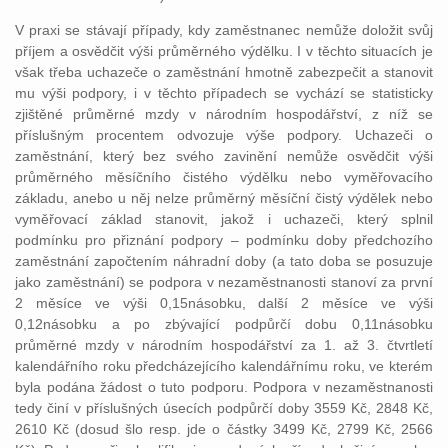
V praxi se stávají případy, kdy zaměstnanec nemůže doložit svůj
příjem a osvědčit výši průměrného výdělku. I v těchto situacích je
však třeba uchazeče o zaměstnání hmotně zabezpečit a stanovit
mu výši podpory, i v těchto případech se vychází se statisticky
zjištěné průměrné mzdy v národním hospodářství, z níž se
příslušným procentem odvozuje výše podpory. Uchazeči o
zaměstnání, který bez svého zavinění nemůže osvědčit výši
průměrného měsíčního čistého výdělku nebo vyměřovacího
základu, anebo u něj nelze průměrný měsíční čistý výdělek nebo
vyměřovací základ stanovit, jakož i uchazeči, který splnil
podmínku pro přiznání podpory – podmínku doby předchozího
zaměstnání započtením náhradní doby (a tato doba se posuzuje
jako zaměstnání) se podpora v nezaměstnanosti stanoví za první
2 měsíce ve výši 0,15násobku, další 2 měsíce ve výši
0,12násobku a po zbývající podpůrčí dobu 0,11násobku
průměrné mzdy v národním hospodářství za 1. až 3. čtvrtletí
kalendářního roku předcházejícího kalendářnímu roku, ve kterém
byla podána žádost o tuto podporu. Podpora v nezaměstnanosti
tedy činí v příslušných úsecích podpůrčí doby 3559 Kč, 2848 Kč,
2610 Kč (dosud šlo resp. jde o částky 3499 Kč, 2799 Kč, 2566