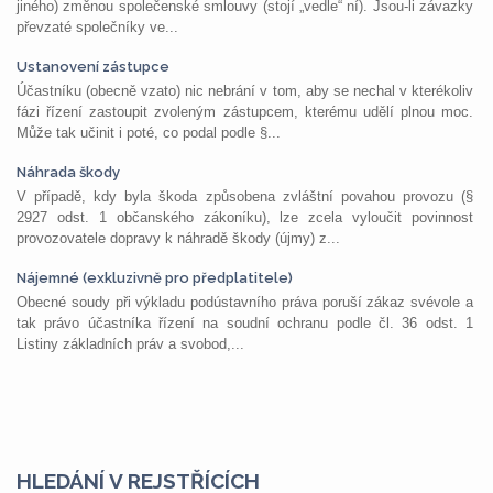
jiného) změnou společenské smlouvy (stojí „vedle“ ní). Jsou-li závazky
převzaté společníky ve...
Ustanovení zástupce
Účastníku (obecně vzato) nic nebrání v tom, aby se nechal v kterékoliv
fázi řízení zastoupit zvoleným zástupcem, kterému udělí plnou moc.
Může tak učinit i poté, co podal podle §...
Náhrada škody
V případě, kdy byla škoda způsobena zvláštní povahou provozu (§
2927 odst. 1 občanského zákoníku), lze zcela vyloučit povinnost
provozovatele dopravy k náhradě škody (újmy) z...
Nájemné (exkluzivně pro předplatitele)
Obecné soudy při výkladu podústavního práva poruší zákaz svévole a
tak právo účastníka řízení na soudní ochranu podle čl. 36 odst. 1
Listiny základních práv a svobod,...
HLEDÁNÍ V REJSTŘÍCÍCH