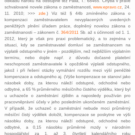
odkladu nároku na odstupné též Palla, T.: 68465. Chyba v právě
schvalované novele zákona o zaměstnanosti,
www.epravo.cz
, 24.
11. 2010; >>>
zde
.) Viz též § 44b zmíněného zákona o
kompenzaci zaměstnavatelem nevyplacených uvedených
peněžitých plnění úřadem práce, doplněný novelou zákona o
zaměstnanosti – zákonem č.
364/2011
Sb. až s účinností od 1. 1.
2012, který je však pro praxi problematický, a to zejména v
situaci, kdy se zaměstnavatel domluví se zaměstnancem na
výplatě odstupného v jiném - pozdějším, než nejbližším výplatním
termínu, nebo dojde např. z důvodu dočasné platební
neschopnosti zaměstnavatele k opožděné výplatě odstupného,
jakož i při řešení otázky vymáhání rozdílu mezi výší peněžité
kompenzace a odstupného aj. (Výše kompenzace se stanoví jako
násobek doby, za kterou náleží odstupné, odchodné nebo
odbytné, a 65 % průměrného měsíčního čistého výdělku, který byl
u uchazeče o zaměstnání zjištěn a naposledy používán pro
pracovněprávní účely v jeho posledním ukončeném zaměstnání.
V případě, že uchazeč o zaměstnání nebude moci průměrný
měsíční čistý výdělek doložit, kompenzace se poskytne ve výši
násobku doby, za kterou náleží odstupné, odchodné nebo
odbytné, a 0,15 násobku průměrné mzdy v národním
hospodářství za 1. až 3. čtvrtletí kalendářního roku