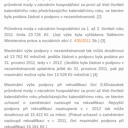
průměrné mzdy v národním hospodářství za první až třetí čtvrtletí
kalendářního roku předcházejícího kalendářnímu roku, ve kterém
byla podána žádost o podporu v nezaměstnanosti. [2]
Průměrná mzda v národním hospodářství za 1. až 3. čtvrtletí roku
2011 činila 23.726 Kč. (Její výše byla vyhlášena Sdělením
Ministerstva práce a sociálních věcí č.
435/2011
Sb.) [3]
Maximální výše podpory v nezaměstnanosti tak může dosáhnout
až 13.762 Kč měsíčně, jestliže žádost o podporu byla podána po
31. prosinci 2011, tedy v r. 2012. (Jestliže byla žádost o podporu v
nezaměstnanosti uplatněna ještě do 31. prosince 2011, pak její
maximální možná výše činí 13.528 Kč měsíčně.) [4]
Maximální výše podpory při rekvalifikaci činí 0,65násobek
průměrné mzdy v národním hospodářství za první až třetí čtvrtletí
kalendářního roku předcházejícího kalendářnímu roku, ve kterém
uchazeč o zaměstnání nastoupil na rekvalifikaci. Nejvyšší
podpora při rekvalifikaci nastoupené v r. 2012 tak může
dosáhnout až 15.422 Kč za měsíc. (Pokud uchazeč o zaměstnání
nastoupil rekvalifikaci v r. 2011, činí maximální podpora při
rekvalifikaci 15.161 Kč.)