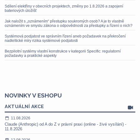
Sdílení elektřiny v obecních projektech, změny po 1.8.2026 a zapojení
bateriových úložišť
Jak naložit s „oznámením“ přestupku soukromých osob? A je to vlastně
oznámením ve smyslu zákona o odpovědnosti za přestupky a řízení o nich?
Systémová podjatost ve správním řízení aneb požadavek na překročení
nadkritické míry rizika systémové podjatosti
Bezpilotní systémy vlastní konstrukce v kategorii Specific: regulatorní
požadavky a praktické aspekty
NOVINKY V ESHOPU
AKTUÁLNÍ AKCE
11.08.2026
Claude (Anthropic) od A do Z v právní praxi (online - živé vysílání) -
11.8.2026
12.08.2026