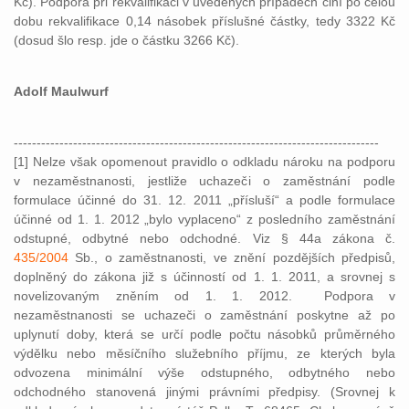
Kč). Podpora při rekvalifikaci v uvedených případech činí po celou
dobu rekvalifikace 0,14 násobek příslušné částky, tedy 3322 Kč
(dosud šlo resp. jde o částku 3266 Kč).
Adolf Maulwurf
--------------------------------------------------------------------------------
[1] Nelze však opomenout pravidlo o odkladu nároku na podporu
v nezaměstnanosti, jestliže uchazeči o zaměstnání podle
formulace účinné do 31. 12. 2011 „přísluší“ a podle formulace
účinné od 1. 1. 2012 „bylo vyplaceno“ z posledního zaměstnání
odstupné, odbytné nebo odchodné. Viz § 44a zákona č.
435/2004
Sb., o zaměstnanosti, ve znění pozdějších předpisů,
doplněný do zákona již s účinností od 1. 1. 2011, a srovnej s
novelizovaným zněním od 1. 1. 2012. Podpora v
nezaměstnanosti se uchazeči o zaměstnání poskytne až po
uplynutí doby, která se určí podle počtu násobků průměrného
výdělku nebo měsíčního služebního příjmu, ze kterých byla
odvozena minimální výše odstupného, odbytného nebo
odchodného stanovená jinými právními předpisy. (Srovnej k