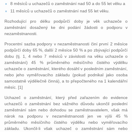
8 měsíců u uchazečů o zaměstnání nad 50 a do 55 let věku a
11 měsíců u uchazečů o zaměstnání nad 55 let věku.
Rozhodující pro délku podpůrčí doby je věk uchazeče o
zaměstnání dosažený ke dni podání žádosti o podporu v
nezaměstnanosti.
Procentní sazba podpory v nezaměstnanosti činí první 2 měsíce
podpůrčí doby 65 %, další 2 měsíce 50 % a po zbývající podpůrčí
dobu (tj. 1, 4 nebo 7 měsíců v závislosti na věku uchazeče o
zaměstnání) 45 % průměrného měsíčního čistého výdělku
uchazeče o zaměstnání, kterého dosáhl v posledním zaměstnání,
nebo jeho vyměřovacího základu (pokud podnikal jako osoba
samostatně výdělečně činná), a to přepočteného na 1 kalendářní
měsíc. [1]
Uchazeč o zaměstnání, který před zařazením do evidence
uchazečů o zaměstnání bez vážného důvodu ukončil poslední
zaměstnání sám nebo dohodou se zaměstnavatelem, však má
nárok na podporu v nezaměstnanosti jen ve výši 45 %
průměrného měsíčního čistého výdělku nebo vyměřovacího
základu. Ukončil-li však uchazeč o zaměstnání sám nebo