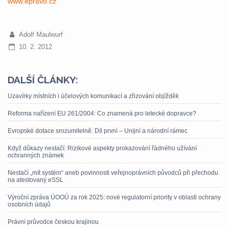
www.epravo.cz
Adolf Maulwurf
10. 2. 2012
DALŠÍ ČLÁNKY:
Uzavírky místních i účelových komunikací a zřizování objížděk
Reforma nařízení EU 261/2004: Co znamená pro letecké dopravce?
Evropské dotace srozumitelně: Díl první – Unijní a národní rámec
Když důkazy nestačí: Rizikové aspekty prokazování řádného užívání
ochranných známek
Nestačí „mít systém“ aneb povinnosti veřejnoprávních původců při přechodu
na atestovaný eSSL
Výroční zpráva ÚOOÚ za rok 2025: nové regulatorní priority v oblasti ochrany
osobních údajů
Právní průvodce českou krajinou