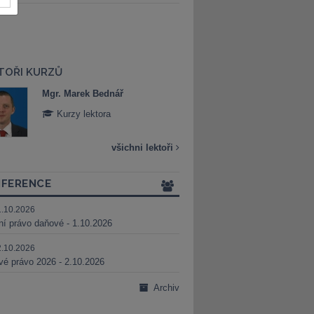
TOŘI KURZŮ
Mgr. Marek Bednář
Mgr. Veronika 
Kurzy lektora
Kurzy lektora
všichni lektoři
FERENCE
1.10.2026
ní právo daňové - 1.10.2026
2.10.2026
é právo 2026 - 2.10.2026
Archiv