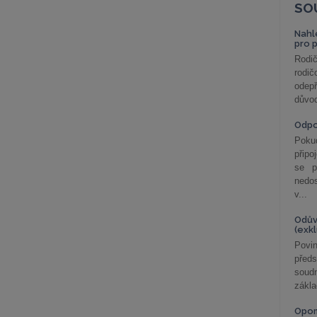
SO
Nahl
pro 
Rodič
rodič
odepř
důvod
Odp
Poku
připo
se p
nedo
v...
Odův
(exk
Povin
před
soudn
zákla
Opom