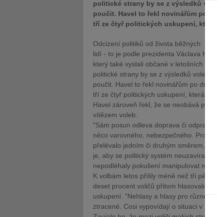
politické strany by se z výsledků vol
poučit. Havel to řekl novinářům po 
tří ze čtyř politických uskupení, kte
Odcizení politiků od života běžných
lidí - to je podle prezidenta Václava Hav
který také vyslali občané v letošních vo
politické strany by se z výsledků voleb p
poučit. Havel to řekl novinářům po dne
tří ze čtyř politických uskupení, která s
Havel zároveň řekl, že se neobává posíle
vítězem voleb.
"Sám posun odleva doprava či odprava 
něco varovného, nebezpečného. Proto j
přelévalo jedním či druhým směrem," uved
je, aby se politický systém neuzavíral a
nepodléhaly pokušení manipulovat médii č
K volbám letos přišly méně než tři pětiny 
deset procent voličů přitom hlasovalo 
uskupení. "Nehlasy a hlasy pro různé ma
ztracené. Cosi vypovídají o situaci v zem
Zaujalo ho, že mezi voliči malých stran 