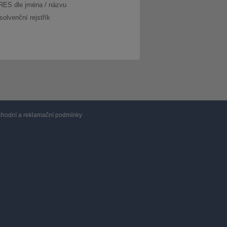
RES dle jména / názvu
solvenční rejstřík
hodní a reklamační podmínky