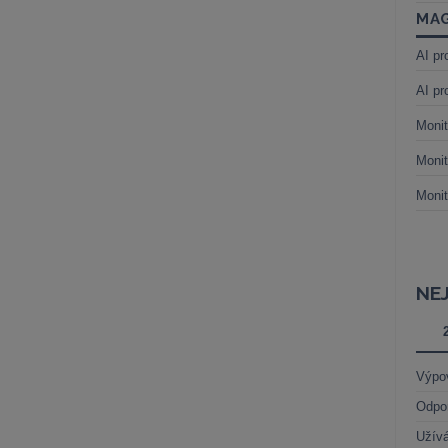
MAG
AI pr
AI pr
Monit
Monit
Monit
NE
Výpo
Odpo
Užívá