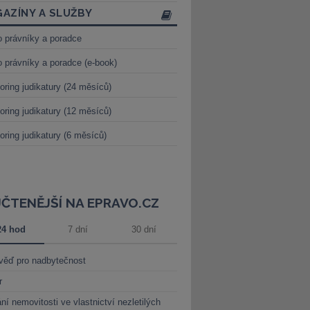
AZÍNY A SLUŽBY
o právníky a poradce
o právníky a poradce (e-book)
oring judikatury (24 měsíců)
oring judikatury (12 měsíců)
oring judikatury (6 měsíců)
JČTENĚJŠÍ NA EPRAVO.CZ
24 hod
7 dní
30 dní
věď pro nadbytečnost
r
ní nemovitosti ve vlastnictví nezletilých