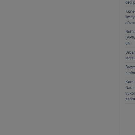
dětí 
Kone
limit
důvo
Naříz
(PPWR
unii
Urban
legis
Byzny
změn
Kam a
Nad 
vykon
zahra