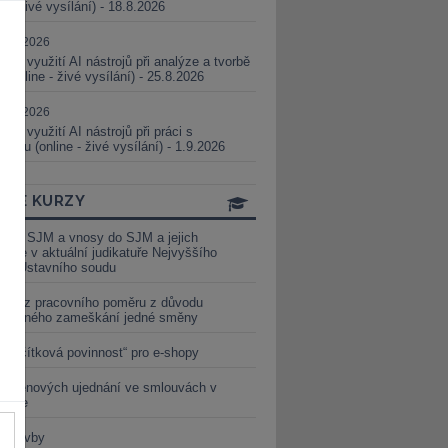
ne - živé vysílání) - 18.8.2026
5.08.2026
ické využití AI nástrojů při analýze a tvorbě
 (online - živé vysílání) - 25.8.2026
1.09.2026
ické využití AI nástrojů při práci s
aturou (online - živé vysílání) - 1.9.2026
INE KURZY
y ze SJM a vnosy do SJM a jejich
izace v aktuální judikatuře Nejvyššího
u a Ústavního soudu
věď z pracovního poměru z důvodu
luveného zameškání jedné směny
„tlačítková povinnost“ pro e-shopy
a cenových ujednání ve smlouvách v
etice
é stavby