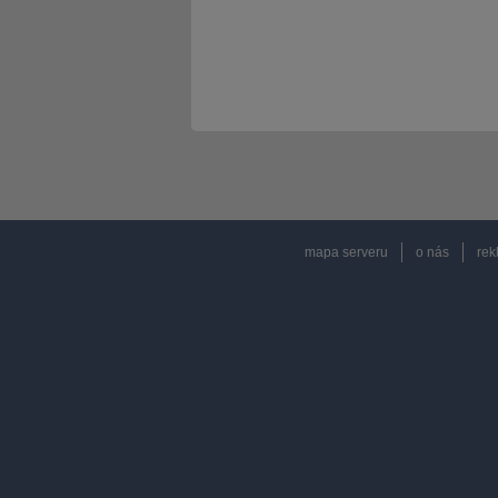
mapa serveru
o nás
rek