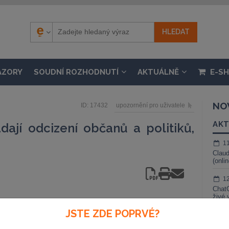
ÁZORY
SOUDNÍ ROZHODNUTÍ
AKTUÁLNĚ
E-S
NO
ID: 17432
upozornění pro uživatele
AKT
dají odcizení občanů a politiků,
1
Claud
(onli
1
ChatG
živé 
Havla jeden ze signálů,
JSTE ZDE POPRVÉ?
1
 volbách. Parlamentní
Gemin