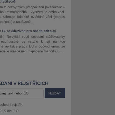
platitele)
m z nezbytných předpokladů jakéhokoliv –
ho i mimořádného – vydržení je držba věci.
 zahrnuje faktické ovládání věci (corpus
ssionis) a současně...
o EU (exkluzivně pro předplatitele)
l-li Nejvyšší soud dovolání stěžovatelky
 nepřípustné ve vztahu k její námitce
dně aplikace práva EU s odůvodněním, že
edené otázce není napadené rozhodnutí...
DÁNÍ V REJSTŘÍCÍCH
bchodní rejstřík
RES dle IČO