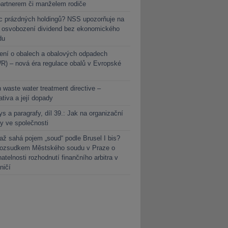
partnerem či manželem rodiče
c prázdných holdingů? NSS upozorňuje na
y osvobození dividend bez ekonomického
du
ení o obalech a obalových odpadech
) – nová éra regulace obalů v Evropské
 waste water treatment directive –
lativa a její dopady
s a paragrafy, díl 39.: Jak na organizační
y ve společnosti
ž sahá pojem „soud“ podle Brusel I bis?
rozsudkem Městského soudu v Praze o
atelnosti rozhodnutí finančního arbitra v
ničí