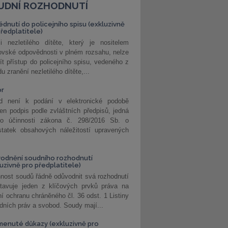
UDNÍ ROZHODNUTÍ
édnutí do policejního spisu (exkluzivně
předplatitele)
i nezletilého dítěte, který je nositelem
ovské odpovědnosti v plném rozsahu, nelze
ít přístup do policejního spisu, vedeného z
u zranění nezletilého dítěte,...
or
d není k podání v elektronické podobě
jen podpis podle zvláštních předpisů, jedná
o účinnosti zákona č. 298/2016 Sb. o
statek obsahových náležitostí upravených
odnění soudního rozhodnutí
luzivně pro předplatitele)
nost soudů řádně odůvodnit svá rozhodnutí
stavuje jeden z klíčových prvků práva na
í ochranu chráněného čl. 36 odst. 1 Listiny
dních práv a svobod. Soudy mají...
enuté důkazy (exkluzivně pro