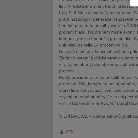
lidí. "Představme si ten trend, představ
být při příštích volbách," poznamenal. S
přání nastupující generace neuzavírat po
Letošní parlamentní volby vyhrála ČSSD,
procent hlasů. Na druhém místě skončil
komunisty volilo téměř 19 procent lidí. K
JUDr. Tomáš Nielsen
JUDr. Tom
unionistů oslovila 14 procent voličů.
Kurzy lektora
Kurzy le
Největší úspěch v letošních volbách p
Zatímco ostatní politické strany v poro
ztratily, volební výsledek komunistů vzro
procent.
Podle prezidenta to má několik příčin. "Č
protestní, lidé, kterým se nelíbí poměry,
starší lidé, kteří svázali svůj život s ko
zvykají na nové poměry. Je to asi pestrá
volili v tak velké míře KSČM," dodal Have
© EPRAVO.CZ – Sbírka zákonů, judikatu
ČTK