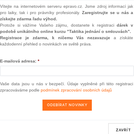
eb proto podle něj měly
(onli
Vítejte na internetovém serveru epravo.cz. Jsme zdroj informací jak
dnešních schůzkách s předsedy
pro laiky, tak i pro právníky profesionály.
Zaregistrujte se u nás a
2
rá se dostala do sněmovny.
Prakt
získejte zdarma řadu výhod.
smluv
Protože si vážíme Vašeho zájmu, dostanete k registraci
dárek v
podobě unikátního online kurzu "Taktika jednání o smlouvách".
la jeden ze signálů,
0
Registrace je zdarma, k ničemu Vás nezavazuje
a získáte
lbách. Parlamentní
Prakt
každodenní přehled o novinkách ve světě práva.
judik
roto podle něj měly
šních schůzkách s předsedy
e dostala do sněmovny.
ONL
E-mailová adresa:
*
ní levice, která se stala
Vnos
valor
doleva nepovažuji za
soud
e demokracie, aby se to
Vaše data jsou u nás v bezpečí. Údaje vyplněné při této registraci
l. Důležitější podle něj
zpracováváme podle
podmínek zpracování osobních údajů
Výpo
neom
 aby vládnoucí strany
i justicí.
Nová 
lidí. Více než
pro mimoparlamentní
Změn
energ
lé strany nejsou asi zcela
i," podotkl Havel.
ZAVŘÍT
Čern
bylo více mladých