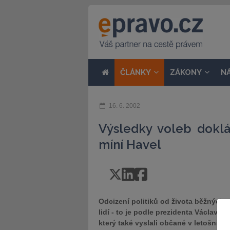
ČLÁNKY
ZÁKONY
N
16. 6. 2002
Výsledky voleb doklá
míní Havel
Odcizení politiků od života běžných
lidí - to je podle prezidenta Václava 
který také vyslali občané v letošních