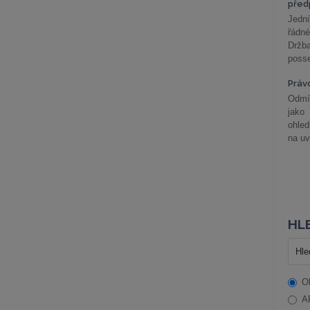
před
Jední
řádné
Držba
posse
Práv
Odmít
jako
ohle
na uv
HLE
O
A