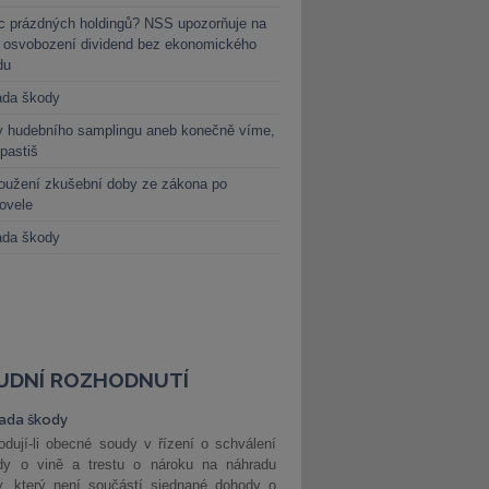
c prázdných holdingů? NSS upozorňuje na
y osvobození dividend bez ekonomického
du
ada škody
y hudebního samplingu aneb konečně víme,
 pastiš
oužení zkušební doby ze zákona po
novele
ada škody
UDNÍ ROZHODNUTÍ
ada škody
dují-li obecné soudy v řízení o schválení
dy o vině a trestu o nároku na náhradu
y, který není součástí sjednané dohody o