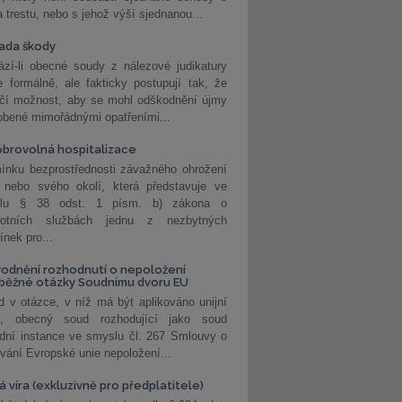
a trestu, nebo s jehož výší sjednanou...
ada škody
zí-li obecné soudy z nálezové judikatury
 formálně, ale fakticky postupují tak, že
učí možnost, aby se mohl odškodnění újmy
obené mimořádnými opatřeními...
brovolná hospitalizace
ínku bezprostřednosti závažného ohrožení
 nebo svého okolí, která představuje ve
lu § 38 odst. 1 písm. b) zákona o
votních službách jednu z nezbytných
nek pro...
odnění rozhodnutí o nepoložení
běžné otázky Soudnímu dvoru EU
 v otázce, v níž má být aplikováno unijní
o, obecný soud rozhodující jako soud
dní instance ve smyslu čl. 267 Smlouvy o
vání Evropské unie nepoložení...
 víra (exkluzivně pro předplatitele)