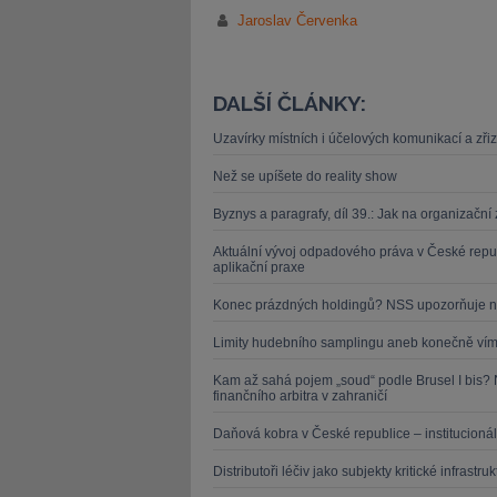
Jaroslav Červenka
DALŠÍ ČLÁNKY:
Uzavírky místních i účelových komunikací a zři
Než se upíšete do reality show
Byznys a paragrafy, díl 39.: Jak na organizačn
Aktuální vývoj odpadového práva v České repu
aplikační praxe
Konec prázdných holdingů? NSS upozorňuje n
Limity hudebního samplingu aneb konečně víme
Kam až sahá pojem „soud“ podle Brusel I bis?
finančního arbitra v zahraničí
Daňová kobra v České republice – institucionál
Distributoři léčiv jako subjekty kritické infrast