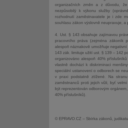
organizačních změn a z důvodu, že 
nezpůsobilý k výkonu služby (opráv
rozhodnutí zaměstnavatele je i zde m
souhlasu zákon výslovně neupravuje, a 
4. Ust. § 143 obsahuje zajímavou právn
pracovního práva (zejména zákoník 
alespoň náznakově umožňuje negativní re
143 zák. limituje užití ust. § 139 – 142
organizováno alespoň 40% příslušníků
vlastně dochází k diskriminaci menšiny 
speciální ustanovení o odborech se neuž
v praxi podstatně ztížené. Na stran
zaměstnanců proti jejich vůli, byť vel
být reprezentován odborovým orgánem, 
40% příslušníků).
© EPRAVO.CZ – Sbírka zákonů, judikatu