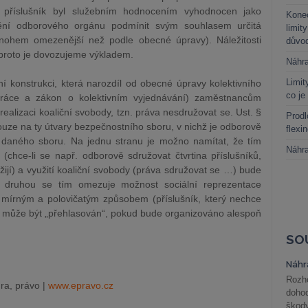
příslušník byl služebním hodnocením vyhodnocen jako
Kone
nění odborového orgánu podmínit svým souhlasem určitá
limit
nohem omezenější než podle obecné úpravy). Náležitosti
důvo
proto je dovozujeme výkladem.
Náhr
Limit
í konstrukci, která narozdíl od obecné úpravy kolektivního
co je
práce a zákon o kolektivním vyjednávání) zaměstnancům
alizaci koaliční svobody, tzn. práva nesdružovat se. Ust. §
Prodl
 pouze na ty útvary bezpečnostního sboru, v nichž je odborově
flexi
 daného sboru. Na jednu stranu je možno namítat, že tím
Náhr
(chce-li se např. odborově sdružovat čtvrtina příslušníků,
ijí) a využití koaliční svobody (práva sdružovat se …) bude
u druhou se tím omezuje možnost sociální reprezentace
mi mírným a polovičatým způsobem (příslušník, který nechce
může být „přehlasován“, pokud bude organizováno alespoň
SO
Náhr
Rozho
ra, právo |
www.epravo.cz
doho
škod