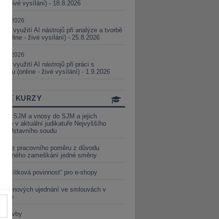
ne - živé vysílání) - 18.8.2026
5.08.2026
ické využití AI nástrojů při analýze a tvorbě
 (online - živé vysílání) - 25.8.2026
1.09.2026
ické využití AI nástrojů při práci s
aturou (online - živé vysílání) - 1.9.2026
INE KURZY
y ze SJM a vnosy do SJM a jejich
izace v aktuální judikatuře Nejvyššího
u a Ústavního soudu
věď z pracovního poměru z důvodu
luveného zameškání jedné směny
„tlačítková povinnost“ pro e-shopy
a cenových ujednání ve smlouvách v
etice
é stavby