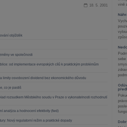
vině 
18. 5. 2001
Náhr
Vychá
pouze
vylo
zování objížděk
způs
Nedo
Podm
í změny ve společnosti
sebe
smys
blice: od implementace evropských cílů k praktickým problémům
zdra
podmí
a limity osvobození dividend bez ekonomického důvodu
Odův
, co je pastiš
před
Pokud
 Nad rozsudkem Městského soudu v Praze o vykonatelnosti rozhodnutí
práv
posle
ní analýza a hodnocení efektivity (fwd)
fungo
ruktury: Nový regulatorní režim a praktické dopady
Dobrá