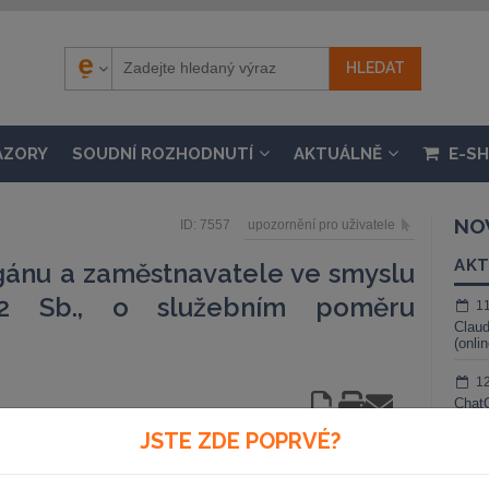
ÁZORY
SOUDNÍ ROZHODNUTÍ
AKTUÁLNĚ
E-S
NO
ID: 7557
upozornění pro uživatele
AKT
ánu a zaměstnavatele ve smyslu
92 Sb., o služebním poměru
1
Claud
(onli
1
ChatG
živé 
JSTE ZDE POPRVÉ?
1
ko součást ústavního pořádku ČR praví, že každý má
Gemin
i na ochranu svých hospodářských a sociálních zájmů.