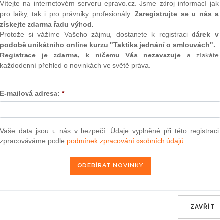
Vítejte na internetovém serveru epravo.cz. Jsme zdroj informací jak
(onli
retizováno zákonem, v obecné rovině zákoníkem práce.
pro laiky, tak i pro právníky profesionály.
Zaregistrujte se u nás a
avuje zejména zákoník práce a zákon č.
2/1991
Sb., o
2
získejte zdarma řadu výhod.
ění, je též vztah zaměstnavatele (jeho zástupců) a
Prakt
Protože si vážíme Vašeho zájmu, dostanete k registraci
dárek v
smluv
podobě unikátního online kurzu "Taktika jednání o smlouvách".
Registrace je zdarma, k ničemu Vás nezavazuje
a získáte
0
Prakt
každodenní přehled o novinkách ve světě práva.
o součást ústavního pořádku ČR praví, že každý má právo
judik
ranu svých hospodářských a sociálních zájmů. Toto právo
konem, v obecné rovině zákoníkem práce. Neméně důležitou
E-mailová adresa:
*
ONL
ík práce a zákon č.
2/1991
Sb., o kolektivním vyjednávání, v
tele (jeho zástupců) a příslušného odborového orgánu. Oba
Vnos
edpisy, vytvářejí obecný rámec tohoto vztahu. Pro určité
valor
Vaše data jsou u nás v bezpečí. Údaje vyplněné při této registraci
kty tzv. služebního poměru, však platí úprava speciální (a
soud
zpracováváme podle
podmínek zpracování osobních údajů
 pouze tehdy, stanoví-li tak výslovně speciální zákon – tzv.
Výpo
 Jedná se pravidelně o zaměstnance ve veřejné či státní
neom
ku zaměřit pozornost na příslušníky Policie ČR a některých
Nová 
Změn
e zákon č.
186/1992
Sb., o služebním poměru příslušníků
energ
kon se vztahuje také na příslušníky Vězeňské služby ČR,
ZAVŘÍT
 2001 i na příslušníky Hasičského záchranného sboru ČR. V
Čern