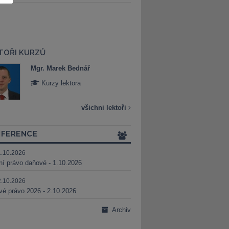
TOŘI KURZŮ
Mgr. Marek Bednář
Mgr. Veronika 
Kurzy lektora
Kurzy lektora
všichni lektoři
FERENCE
1.10.2026
ní právo daňové - 1.10.2026
2.10.2026
é právo 2026 - 2.10.2026
Archiv