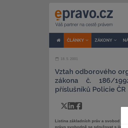
ČLÁNKY
ZÁKONY
N
18. 5. 2001
Vztah odborového org
zákona č. 186/19
příslušníků Policie ČR
Listina základních práv a svobod ja
právo svobodně se sdružovat s jiným