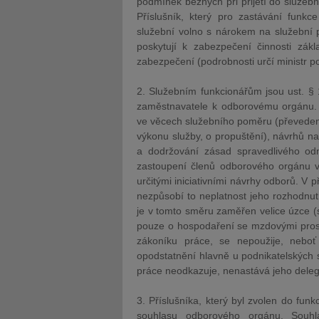
podmínek běžných při přijetí do služeb
Příslušník, který pro zastávání funk
služební volno s nárokem na služební 
poskytují k zabezpečení činnosti zák
zabezpečení (podrobnosti určí ministr 
2. Služebním funkcionářům jsou ust. § 1
zaměstnavatele k odborovému orgánu. 
ve věcech služebního poměru (převedení 
výkonu služby, o propuštění), návrhů na
a dodržování zásad spravedlivého odm
zastoupení členů odborového orgánu ve
určitými iniciativními návrhy odborů. V 
nezpůsobí to neplatnost jeho rozhodnut
je v tomto směru zaměřen velice úzce (s
pouze o hospodaření se mzdovými prost
zákoníku práce, se nepoužije, neboť
opodstatnění hlavně u podnikatelských s
práce neodkazuje, nenastává jeho dele
3. Příslušníka, který byl zvolen do fu
souhlasu odborového orgánu. Souh