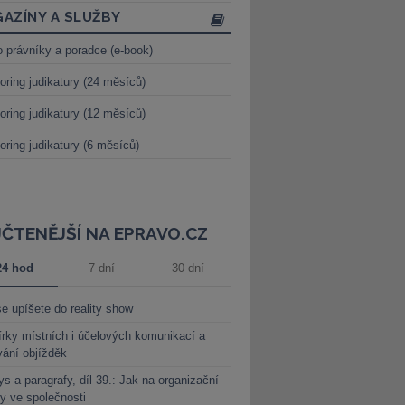
AZÍNY A SLUŽBY
o právníky a poradce (e-book)
oring judikatury (24 měsíců)
oring judikatury (12 měsíců)
oring judikatury (6 měsíců)
JČTENĚJŠÍ NA EPRAVO.CZ
24 hod
7 dní
30 dní
e upíšete do reality show
rky místních i účelových komunikací a
vání objížděk
s a paragrafy, díl 39.: Jak na organizační
y ve společnosti