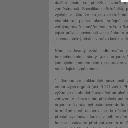
dalším textu se přidržím označení 
zaměstnanců. Specifikum příslušníků, po
vychází z faktu, že tito jsou ve služeb
charakteru, plníce úkoly veřejné (
veřejnoprávně zaměřenému režimu řízení
jejich práv a povinností ve služebním 
JUDr. Tomáš Nielsen
JUDr. Tom
„nesmazatelný otisk“ i v právu kolektivní
Kurzy lektora
Kurzy le
Námi sledovaný vztah odborového o
bezpečnostními sbory jako organizač
jednajícími jménem státu) je upraven v
následujícím způsobem:
1. Jednou ze základních povinností z
odborových orgánů (ust. § 141 zák.). Př
vyžaduje dlouhodobé uvolnění od plnění
zařazení v záloze tento příslušník pob
orgánu má právo být ustanoven do funkc
to možné není, ustanoví se do některé 
přestal vykonávat funkci v odborov
funkce zastávané před zařazením do č