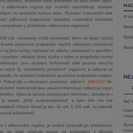
ního poměru, případně bude převeden na jinou funkci apod.
MAG
ce v odborovém orgánu být uvolněn nepotřebuje, dostane
příjem na nezbytně nutnou dobu. Služební funkcionáři dále
AI pr
ladní odborové organizace nezbytné materiálně technické
po projednání s příslušným odborovým orgánem).
Monit
Monit
39 zák. stanoveny určité povinnosti, které se týkají vztahů
Kromě povinnosti projednání návrhů některých rozhodnutí
Monit
na jinou funkci, zařazení do zálohy, rozhodnutí o zproštění
 rozvržení základní doby služby v týdnu a projednání tvorby
ěňování, jsou služební funkcionáři dále povinni umožnit
 svých (tj. služebních) poradních orgánech a zabývat se
případě, že služební funkcionář povinnost projednání nesplní,
NE
í. Pokud jde o informační povinnost, zákon č.
186/1992
Sb.
lužební funkcionáři jsou povinni informovat odborový orgán
ředky). Obecná úprava poskytování informací, obsažená v
 je pojata „příliš soukromoprávně“ a jeho šíře má své
Než s
ubjektů (hlavní důvod je ten, že ust. § 155 zák. na zákoník
Uzaví
govaná působnost).
zřizo
Byzny
nkce v odborovém orgánu, je možné propustit po předchozím
změn
las se však vztahuje pouze na propuštění z důvodů