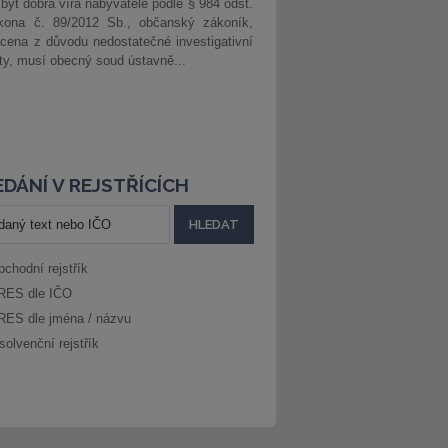
 být dobrá víra nabyvatele podle § 984 odst.
kona č. 89/2012 Sb., občanský zákoník,
cena z důvodu nedostatečné investigativní
ity, musí obecný soud ústavně...
DÁNÍ V REJSTŘÍCÍCH
bchodní rejstřík
RES dle IČO
RES dle jména / názvu
solvenční rejstřík