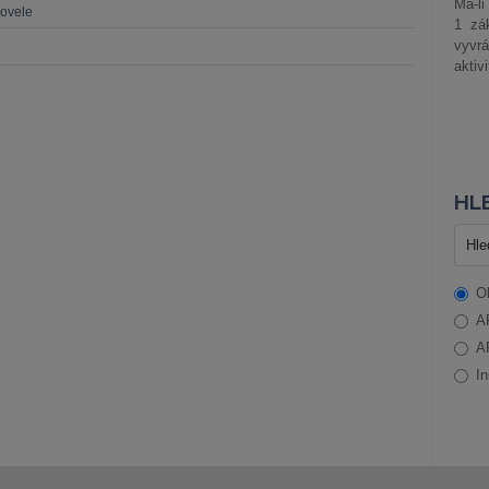
Má-li
novele
1 zá
vyvrá
aktiv
HLE
O
A
A
In