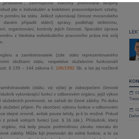
„příslušník“, zahrnujícího všechny jmenované skupiny
kud jde o individuální a kolektivní pracovněprávní vztahy,
ním poměru ke státu. Jelikož vykonávají činnost mocenského
v daném případě státní) správy, podléhají striktnímu,
, organizování, kontroly jejich činnosti. Speciální úprava
LEK
poměru z hlediska individuálního pracovního práva má svůj
áš Sokol
JUDr. Martin Maisner, Ph.D.,
m.
MCIArb
ktora
rgánu a zaměstnavatele (zde: státu reprezentovaného
Kurzy lektora
ními složkami státu, respektive služebními funkcionáři
 ust. § 139 – 144 zákona č.
186/1992
Sb. a lze jej rozčlenit
KON
aměstnavatele (státu, viz výše) je zabezpečení činnosti
0
íslušník vykonávající funkci v odborovém orgánu, jejíž výkon
Trest
 služebních povinností, se zařadí do činné zálohy. Po dobu
írá služební příjem. Po skončení výkonu funkce v odborovém
0
e stejné úrovně, avšak pouze tehdy, je-li to možné. Pokud
Daňov
z právě volných funkcí (ust. § 16 zák.). Příslušník, který
ém orgánu, má tedy pouze podmíněnou záruku návratu do
inné zálohy. Může být jmenován do volné funkce, a to za