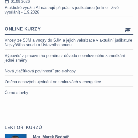
01.09.2026
Praktické využití AI nástrojů při práci s judikaturou (online - živé
vysílání) - 1.9.2026
ONLINE KURZY
Vnosy ze SJM a vnosy do SJM a jejich valorizace v aktuální judikatuře
Nejvyššího soudu a Ústavního soudu
Výpověď z pracovního poměru z důvodu neomluveného zameškání
jedné směny
Nová „tlačítková povinnost“ pro e-shopy
Změna cenových ujednání ve smlouvách v energetice
Černé stavby
LEKTOŘI KURZŮ
Mgr. Marek Bednář