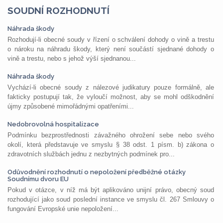
SOUDNÍ ROZHODNUTÍ
Náhrada škody
Rozhodují-li obecné soudy v řízení o schválení dohody o vině a trestu
o nároku na náhradu škody, který není součástí sjednané dohody o
vině a trestu, nebo s jehož výší sjednanou...
Náhrada škody
Vychází-li obecné soudy z nálezové judikatury pouze formálně, ale
fakticky postupují tak, že vyloučí možnost, aby se mohl odškodnění
újmy způsobené mimořádnými opatřeními...
Nedobrovolná hospitalizace
Podmínku bezprostřednosti závažného ohrožení sebe nebo svého
okolí, která představuje ve smyslu § 38 odst. 1 písm. b) zákona o
zdravotních službách jednu z nezbytných podmínek pro...
Odůvodnění rozhodnutí o nepoložení předběžné otázky
Soudnímu dvoru EU
Pokud v otázce, v níž má být aplikováno unijní právo, obecný soud
rozhodující jako soud poslední instance ve smyslu čl. 267 Smlouvy o
fungování Evropské unie nepoložení...