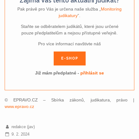
Zajímá Vás tento aktuální judikát?
Pak právě pro Vás je určena naše služba „
Monitoring
judikatury
“.
Staňte se odběratelem judikátů, které jsou určené
pouze předplatitelům a nejsou přístupné veřejně.
Pro více informací navštivte náš
E-SHOP
Již mám předplatné -
přihlásit se
© EPRAVO.CZ – Sbírka zákonů, judikatura, právo |
www.epravo.cz
redakce (jav)
9. 2. 2024