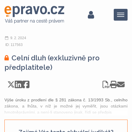
Menu
9. 2. 2024
ID: 117563
Celní dluh (exkluzivně pro
předplatitele)
Výše úroku z prodlení dle § 281 zákona č. 13/1993 Sb., celního
zákona, a lhůta, v níž je možné jej vyměřit, jsou otázkami
hmotněprávními, a není-li stanoveno jinak, řídí se předpis