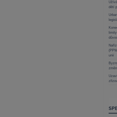
Užívá
dětí 
Urban
legis
Kone
limit
důvo
Naříz
(PPWR
unii
Byzny
změn
Uzaví
zřizo