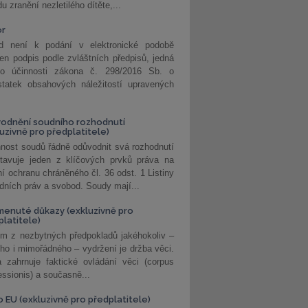
u zranění nezletilého dítěte,...
or
d není k podání v elektronické podobě
jen podpis podle zvláštních předpisů, jedná
o účinnosti zákona č. 298/2016 Sb. o
statek obsahových náležitostí upravených
odnění soudního rozhodnutí
luzivně pro předplatitele)
nost soudů řádně odůvodnit svá rozhodnutí
stavuje jeden z klíčových prvků práva na
í ochranu chráněného čl. 36 odst. 1 Listiny
dních práv a svobod. Soudy mají...
enuté důkazy (exkluzivně pro
platitele)
m z nezbytných předpokladů jakéhokoliv –
ho i mimořádného – vydržení je držba věci.
 zahrnuje faktické ovládání věci (corpus
ssionis) a současně...
o EU (exkluzivně pro předplatitele)