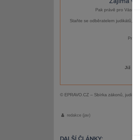
Zajímá Vás
Pak právě pro Vás je 
Staňte se odběratelem judikátů, kt
Pro ví
Již má
© EPRAVO.CZ – Sbírka zákonů, judikatu
redakce (jav)
DALŠÍ ČLÁNKY: