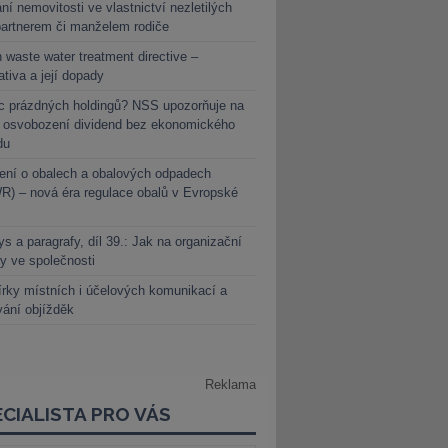
ní nemovitosti ve vlastnictví nezletilých
partnerem či manželem rodiče
 waste water treatment directive –
lativa a její dopady
c prázdných holdingů? NSS upozorňuje na
y osvobození dividend bez ekonomického
du
ení o obalech a obalových odpadech
) – nová éra regulace obalů v Evropské
s a paragrafy, díl 39.: Jak na organizační
y ve společnosti
rky místních i účelových komunikací a
vání objížděk