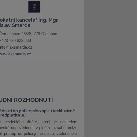
UDNÍ ROZHODNUTÍ
édnutí do policejního spisu (exkluzivně
předplatitele)
i nezletilého dítěte, který je nositelem
ovské odpovědnosti v plném rozsahu, nelze
ít přístup do policejního spisu, vedeného z