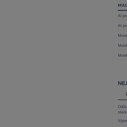
MAG
AI pr
AI pr
Monit
Monit
Monit
NE
Odůvo
otáz
Výpo