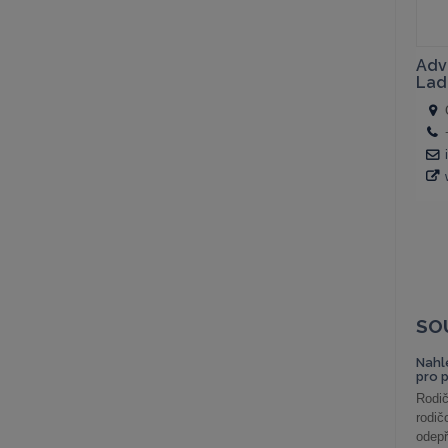
SO
Nahl
pro 
Rodič
rodič
odepř