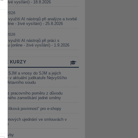
ne - živé vysílání) - 18.8.2026
5.08.2026
ické využití AI nástrojů při analýze a tvorbě
 (online - živé vysílání) - 25.8.2026
1.09.2026
ické využití AI nástrojů při práci s
aturou (online - živé vysílání) - 1.9.2026
INE KURZY
y ze SJM a vnosy do SJM a jejich
izace v aktuální judikatuře Nejvyššího
u a Ústavního soudu
věď z pracovního poměru z důvodu
luveného zameškání jedné směny
„tlačítková povinnost“ pro e-shopy
a cenových ujednání ve smlouvách v
etice
é stavby