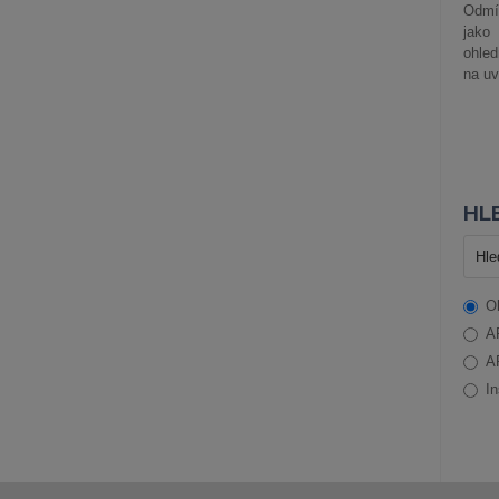
Odmít
jako
ohle
na uv
HLE
O
A
A
In