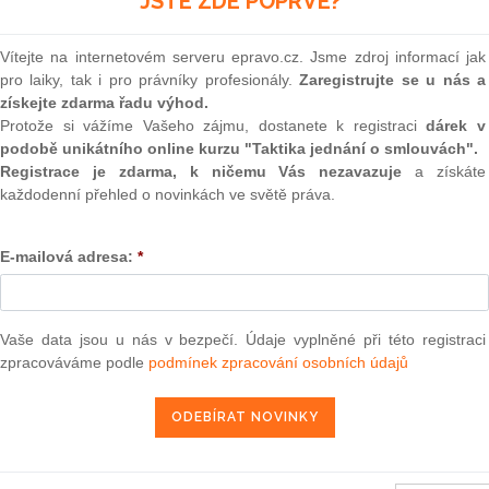
JSTE ZDE POPRVÉ?
 tento aktuální judikát?
(onli
určena naše služba „
Monitoring judikatury
“.
2
Vítejte na internetovém serveru epravo.cz. Jsme zdroj informací jak
Prakt
eré jsou určené pouze předplatitelům a nejsou přístupné
pro laiky, tak i pro právníky profesionály.
Zaregistrujte se u nás a
smluv
veřejně.
získejte zdarma řadu výhod.
0
Protože si vážíme Vašeho zájmu, dostanete k registraci
dárek v
ce informací navštivte náš
Prakt
podobě unikátního online kurzu "Taktika jednání o smlouvách".
judik
Registrace je zdarma, k ničemu Vás nezavazuje
a získáte
E-SHOP
každodenní přehled o novinkách ve světě práva.
ONL
m předplatné -
přihlásit se
E-mailová adresa:
*
Vnos
valor
soud
ra, právo |
www.epravo.cz
Výpo
Vaše data jsou u nás v bezpečí. Údaje vyplněné při této registraci
neom
zpracováváme podle
podmínek zpracování osobních údajů
Nová 
16. 4. 2021
Změn
energ
Čern