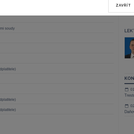
ZAVŘÍT
ími soudy
LEK
áš Sokol
JUDr. Martin Maisner, Ph.D.,
MCIArb
ktora
Kurzy lektora
platitele)
KON
0
Trest
platitele)
0
platitele)
Daňov