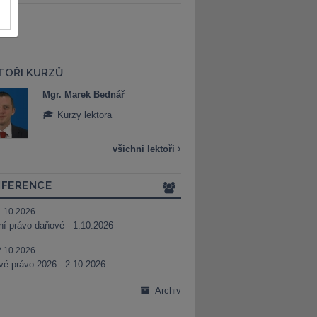
TOŘI KURZŮ
Mgr. Marek Bednář
Mgr. Veronika 
Kurzy lektora
Kurzy lektora
všichni lektoři
FERENCE
1.10.2026
ní právo daňové - 1.10.2026
2.10.2026
é právo 2026 - 2.10.2026
Archiv