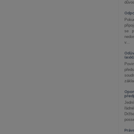
důvod
Odp
Poku
připo
se p
nedo
v...
Odův
(exk
Povin
před
soudn
zákla
Opom
před
Jední
řádné
Držba
posse
Práv