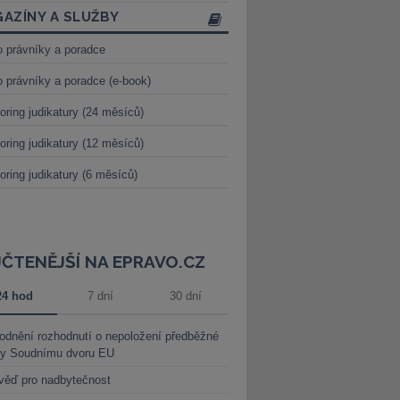
AZÍNY A SLUŽBY
o právníky a poradce
o právníky a poradce (e-book)
oring judikatury (24 měsíců)
oring judikatury (12 měsíců)
oring judikatury (6 měsíců)
JČTENĚJŠÍ NA EPRAVO.CZ
24 hod
7 dní
30 dní
dnění rozhodnutí o nepoložení předběžné
ky Soudnímu dvoru EU
věď pro nadbytečnost