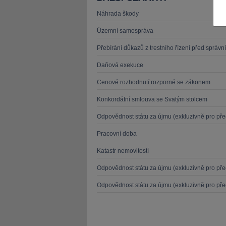
Náhrada škody
Územní samospráva
Přebírání důkazů z trestního řízení před správn
Daňová exekuce
JUDr. Tomáš Nielsen
JUDr. Tom
Kurzy lektora
Kurzy le
Cenové rozhodnutí rozporné se zákonem
Konkordátní smlouva se Svatým stolcem
Odpovědnost státu za újmu (exkluzivně pro před
Pracovní doba
Katastr nemovitostí
Odpovědnost státu za újmu (exkluzivně pro před
Odpovědnost státu za újmu (exkluzivně pro před