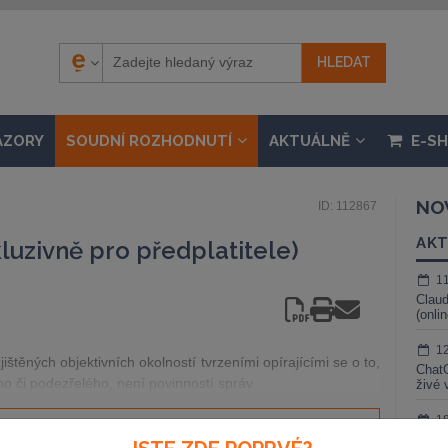
ÁZORY
SOUDNÍ ROZHODNUTÍ
AKTUÁLNĚ
E-S
NO
ID: 112867
AKT
uzivně pro předplatitele)
1
Claud
(onli
1
štěných objektivních okolností tvrzeními opírajícími se o to,
ChatG
o či podezřelého, není povinností správ
živé 
1
Gemin