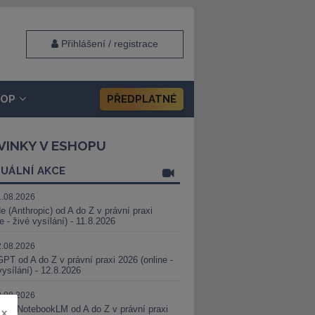
Přihlášení / registrace
HOP
PŘEDPLATNÉ
VINKY V ESHOPU
UÁLNÍ AKCE
1.08.2026
e (Anthropic) od A do Z v právní praxi
ne - živé vysílání) - 11.8.2026
2.08.2026
PT od A do Z v právní praxi 2026 (online -
vysílání) - 12.8.2026
8.08.2026
i a NotebookLM od A do Z v právní praxi
x