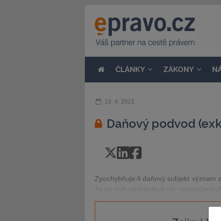
ČLÁNKY
ZÁKONY
N
16. 4. 2021
Daňový podvod (exkl
Zpochybňuje-li daňový subjekt význam zji
že na nich neshledává nic nestandardníh