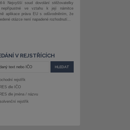
l-li Nejvyšší soud dovolání stěžovatelky
 nepřípustné ve vztahu k její námitce
dně aplikace práva EU s odůvodněním, že
edené otázce není napadené rozhodnutí...
DÁNÍ V REJSTŘÍCÍCH
bchodní rejstřík
RES dle IČO
RES dle jména / názvu
solvenční rejstřík