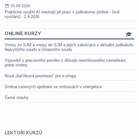
01.09.2026
Praktické využití AI nástrojů při práci s judikaturou (online - živé
vysílání) - 1.9.2026
ONLINE KURZY
Vnosy ze SJM a vnosy do SJM a jejich valorizace v aktuální judikatuře
Nejvyššího soudu a Ústavního soudu
Výpověď z pracovního poměru z důvodu neomluveného zameškání
jedné směny
Nová „tlačítková povinnost“ pro e-shopy
Změna cenových ujednání ve smlouvách v energetice
Černé stavby
LEKTOŘI KURZŮ