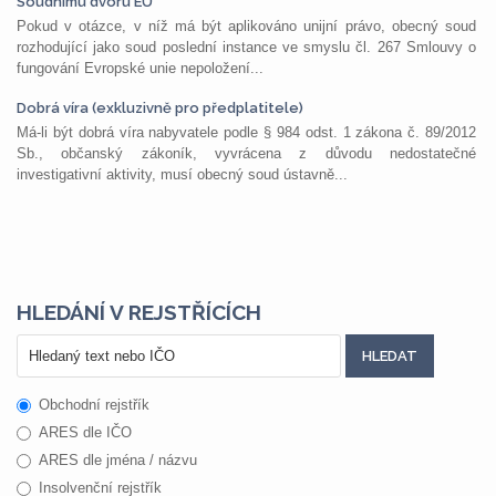
Soudnímu dvoru EU
Pokud v otázce, v níž má být aplikováno unijní právo, obecný soud
rozhodující jako soud poslední instance ve smyslu čl. 267 Smlouvy o
fungování Evropské unie nepoložení...
Dobrá víra (exkluzivně pro předplatitele)
Má-li být dobrá víra nabyvatele podle § 984 odst. 1 zákona č. 89/2012
Sb., občanský zákoník, vyvrácena z důvodu nedostatečné
investigativní aktivity, musí obecný soud ústavně...
HLEDÁNÍ V REJSTŘÍCÍCH
Obchodní rejstřík
ARES dle IČO
ARES dle jména / názvu
Insolvenční rejstřík