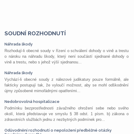
SOUDNÍ ROZHODNUTÍ
Náhrada škody
Rozhodují-li obecné soudy v řízení o schválení dohody o vině a trestu
o nároku na náhradu škody, který není součástí sjednané dohody o
vině a trestu, nebo s jehož výší sjednanou...
Náhrada škody
Vychází-li obecné soudy z nálezové judikatury pouze formálně, ale
fakticky postupují tak, že vyloučí možnost, aby se mohl odškodnění
újmy způsobené mimořádnými opatřeními...
Nedobrovolná hospitalizace
Podmínku bezprostřednosti závažného ohrožení sebe nebo svého
okolí, která představuje ve smyslu § 38 odst. 1 písm. b) zákona o
zdravotních službách jednu z nezbytných podmínek pro...
Odůvodnění rozhodnutí o nepoložení předběžné otázky