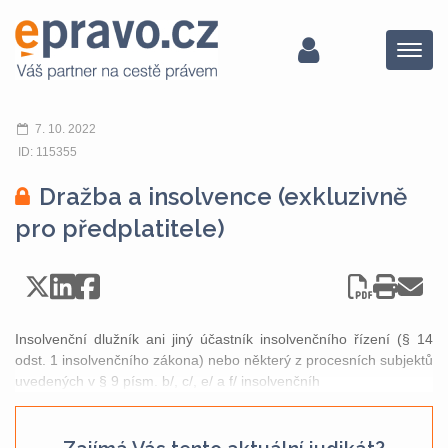
Menu
7. 10. 2022
ID: 115355
Dražba a insolvence (exkluzivně
pro předplatitele)
Insolvenční dlužník ani jiný účastník insolvenčního řízení (§ 14
odst. 1 insolvenčního zákona) nebo některý z procesních subjektů
uvedených v § 9 písm. b/, c/, e/ a f/ insolvenčníh