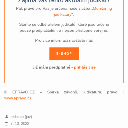
Zajímá Vás tento aktuální judikát?
Pak právě pro Vás je určena naše služba „
Monitoring
judikatury
“.
Staňte se odběratelem judikátů, které jsou určené
pouze předplatitelům a nejsou přístupné veřejně.
Pro více informací navštivte náš
E-SHOP
Již mám předplatné -
přihlásit se
© EPRAVO.CZ – Sbírka zákonů, judikatura, právo |
www.epravo.cz
redakce (jav)
7. 10. 2022