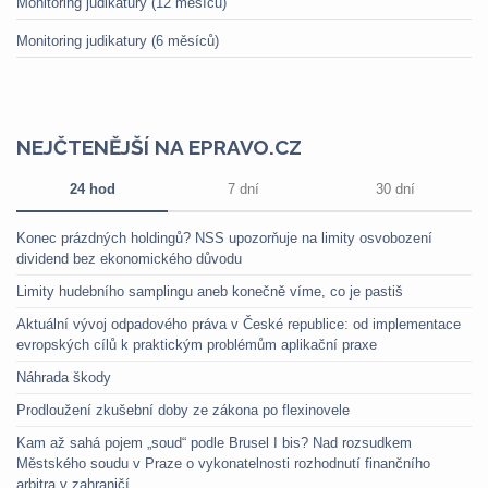
Monitoring judikatury (12 měsíců)
Monitoring judikatury (6 měsíců)
NEJČTENĚJŠÍ NA EPRAVO.CZ
24 hod
7 dní
30 dní
Konec prázdných holdingů? NSS upozorňuje na limity osvobození
dividend bez ekonomického důvodu
Limity hudebního samplingu aneb konečně víme, co je pastiš
Aktuální vývoj odpadového práva v České republice: od implementace
evropských cílů k praktickým problémům aplikační praxe
Náhrada škody
Prodloužení zkušební doby ze zákona po flexinovele
Kam až sahá pojem „soud“ podle Brusel I bis? Nad rozsudkem
Městského soudu v Praze o vykonatelnosti rozhodnutí finančního
arbitra v zahraničí