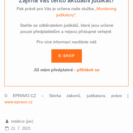
Zajímá Vás tento aktuální judikát?
Pak právě pro Vás je určena naše služba „
Monitoring
judikatury
“.
Staňte se odběratelem judikátů, které jsou určené
pouze předplatitelům a nejsou přístupné veřejně.
Pro více informací navštivte náš
E-SHOP
Již mám předplatné -
přihlásit se
© EPRAVO.CZ – Sbírka zákonů, judikatura, právo |
www.epravo.cz
redakce (jav)
21. 7. 2023