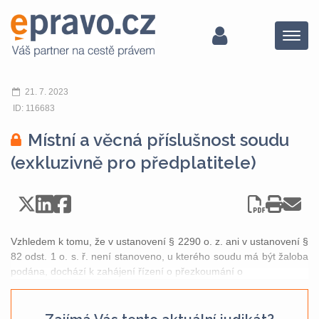
Menu
21. 7. 2023
ID: 116683
Místní a věcná příslušnost soudu
(exkluzivně pro předplatitele)
Vzhledem k tomu, že v ustanovení § 2290 o. z. ani v ustanovení §
82 odst. 1 o. s. ř. není stanoveno, u kterého soudu má být žaloba
podána, dochází k zahájení řízení o přezkoumání o