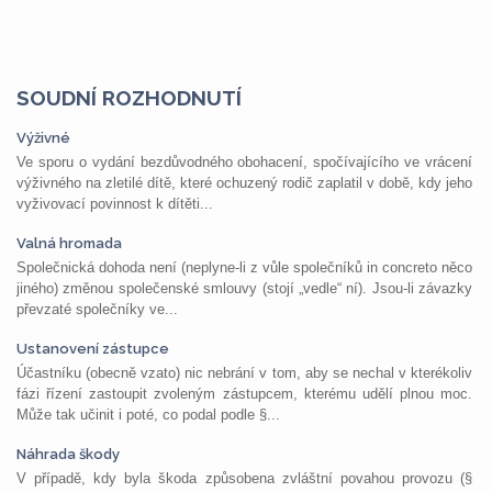
SOUDNÍ ROZHODNUTÍ
Výživné
Ve sporu o vydání bezdůvodného obohacení, spočívajícího ve vrácení
výživného na zletilé dítě, které ochuzený rodič zaplatil v době, kdy jeho
vyživovací povinnost k dítěti...
Valná hromada
Společnická dohoda není (neplyne-li z vůle společníků in concreto něco
jiného) změnou společenské smlouvy (stojí „vedle“ ní). Jsou-li závazky
převzaté společníky ve...
Ustanovení zástupce
Účastníku (obecně vzato) nic nebrání v tom, aby se nechal v kterékoliv
fázi řízení zastoupit zvoleným zástupcem, kterému udělí plnou moc.
Může tak učinit i poté, co podal podle §...
Náhrada škody
V případě, kdy byla škoda způsobena zvláštní povahou provozu (§