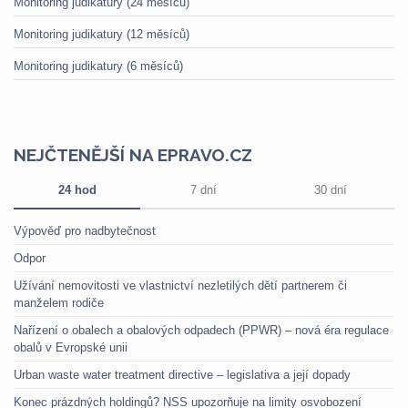
Monitoring judikatury (24 měsíců)
Monitoring judikatury (12 měsíců)
Monitoring judikatury (6 měsíců)
NEJČTENĚJŠÍ NA EPRAVO.CZ
24 hod
7 dní
30 dní
Výpověď pro nadbytečnost
Odpor
Užívání nemovitosti ve vlastnictví nezletilých dětí partnerem či
manželem rodiče
Nařízení o obalech a obalových odpadech (PPWR) – nová éra regulace
obalů v Evropské unii
Urban waste water treatment directive – legislativa a její dopady
Konec prázdných holdingů? NSS upozorňuje na limity osvobození