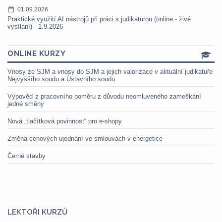
01.09.2026
Praktické využití AI nástrojů při práci s judikaturou (online - živé
vysílání) - 1.9.2026
ONLINE KURZY
Vnosy ze SJM a vnosy do SJM a jejich valorizace v aktuální judikatuře
Nejvyššího soudu a Ústavního soudu
Výpověď z pracovního poměru z důvodu neomluveného zameškání
jedné směny
Nová „tlačítková povinnost“ pro e-shopy
Změna cenových ujednání ve smlouvách v energetice
Černé stavby
LEKTOŘI KURZŮ