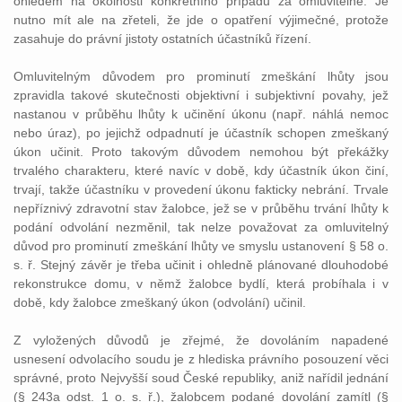
ohledem na okolnosti konkrétního případu za omluvitelné. Je
nutno mít ale na zřeteli, že jde o opatření výjimečné, protože
zasahuje do právní jistoty ostatních účastníků řízení.
Omluvitelným důvodem pro prominutí zmeškání lhůty jsou
zpravidla takové skutečnosti objektivní i subjektivní povahy, jež
nastanou v průběhu lhůty k učinění úkonu (např. náhlá nemoc
nebo úraz), po jejichž odpadnutí je účastník schopen zmeškaný
úkon učinit. Proto takovým důvodem nemohou být překážky
trvalého charakteru, které navíc v době, kdy účastník úkon činí,
trvají, takže účastníku v provedení úkonu fakticky nebrání. Trvale
nepříznivý zdravotní stav žalobce, jež se v průběhu trvání lhůty k
podání odvolání nezměnil, tak nelze považovat za omluvitelný
důvod pro prominutí zmeškání lhůty ve smyslu ustanovení § 58 o.
s. ř. Stejný závěr je třeba učinit i ohledně plánované dlouhodobé
rekonstrukce domu, v němž žalobce bydlí, která probíhala i v
době, kdy žalobce zmeškaný úkon (odvolání) učinil.
Z vyložených důvodů je zřejmé, že dovoláním napadené
usnesení odvolacího soudu je z hlediska právního posouzení věci
správné, proto Nejvyšší soud České republiky, aniž nařídil jednání
(§ 243a odst. 1 o. s. ř.), žalobcem podané dovolání zamítl (§