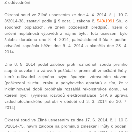
Z odůvodnění:
Okresní soud ve Zlíně usnesením ze dne 4. 4. 2014, č. j. 10 C
3/2014-38, zastavil podle § 9 odst. 1 zákona č.
549/1991
Sb., o
soudních poplatcích, ve znění pozdějších předpisů, řízení o
určení neplatnosti výpovědi z nájmu bytu. Toto usnesení bylo
žalobci doručeno dne 8. 4. 2014, patnáctidenní lhůta k podání
odvolání započala běžet dne 9. 4. 2014 a skončila dne 23. 4.
2014.
Dne 8. 5. 2014 podal žalobce proti rozhodnutí soudu prvního
stupně odvolání a zároveň požádal o prominutí zmeškání lhůty,
které odůvodnil zejména svým špatným zdravotním stavem
(poškození sluchu, zraku a pohybového aparátu) a tím, že v
inkriminované době probíhala rozsáhlá rekonstrukce domu, ve
kterém bydlí (výměna rozvodů elektroinstalace, STA a úprava
vzduchotechnického potrubí v období od 3. 3. 2014 do 30. 7.
2014).
Okresní soud ve Zlíně usnesením ze dne 17. 6. 2014, č. j. 10 C
3/2014-75, návrh žalobce na prominutí zmeškání lhůty k podání