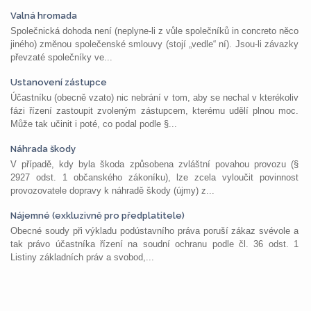
Valná hromada
Společnická dohoda není (neplyne-li z vůle společníků in concreto něco
jiného) změnou společenské smlouvy (stojí „vedle“ ní). Jsou-li závazky
převzaté společníky ve...
Ustanovení zástupce
Účastníku (obecně vzato) nic nebrání v tom, aby se nechal v kterékoliv
fázi řízení zastoupit zvoleným zástupcem, kterému udělí plnou moc.
Může tak učinit i poté, co podal podle §...
Náhrada škody
V případě, kdy byla škoda způsobena zvláštní povahou provozu (§
2927 odst. 1 občanského zákoníku), lze zcela vyloučit povinnost
provozovatele dopravy k náhradě škody (újmy) z...
Nájemné (exkluzivně pro předplatitele)
Obecné soudy při výkladu podústavního práva poruší zákaz svévole a
tak právo účastníka řízení na soudní ochranu podle čl. 36 odst. 1
Listiny základních práv a svobod,...