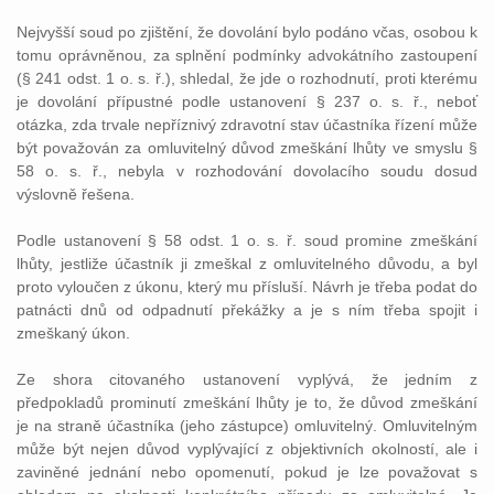
Nejvyšší soud po zjištění, že dovolání bylo podáno včas, osobou k
tomu oprávněnou, za splnění podmínky advokátního zastoupení
(§ 241 odst. 1 o. s. ř.), shledal, že jde o rozhodnutí, proti kterému
je dovolání přípustné podle ustanovení § 237 o. s. ř., neboť
otázka, zda trvale nepříznivý zdravotní stav účastníka řízení může
být považován za omluvitelný důvod zmeškání lhůty ve smyslu §
58 o. s. ř., nebyla v rozhodování dovolacího soudu dosud
výslovně řešena.
Podle ustanovení § 58 odst. 1 o. s. ř. soud promine zmeškání
lhůty, jestliže účastník ji zmeškal z omluvitelného důvodu, a byl
proto vyloučen z úkonu, který mu přísluší. Návrh je třeba podat do
patnácti dnů od odpadnutí překážky a je s ním třeba spojit i
zmeškaný úkon.
Ze shora citovaného ustanovení vyplývá, že jedním z
předpokladů prominutí zmeškání lhůty je to, že důvod zmeškání
je na straně účastníka (jeho zástupce) omluvitelný. Omluvitelným
může být nejen důvod vyplývající z objektivních okolností, ale i
zaviněné jednání nebo opomenutí, pokud je lze považovat s