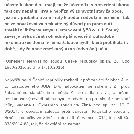
účastník úkon činí, trvají, takže účastníku v provedení úkonu
fakticky nebrání. Trvale nepříznivý zdravotní stav žalobce,
jež se v průběhu trvání lhůty k podání odvolání nezměnil, tak
nelze považovat za omluvitelný důvod pro prominutí
zmeškání lhůty ve smyslu ustanovení § 58 o. s. ř. Stejný
závěr je třeba učinit i ohledně plánované dlouhodobé
rekonstrukce domu, v němž žalobce bydlí, která probíhala i v
době, kdy žalobce zmeškaný úkon (odvolání) učinil.
(Usnesení Nejvyššího soudu České republiky sp.zn. 26 Cdo
1650/2015, ze dne 14.10.2015)
Nejvyšší soud České republiky rozhodl v právní věci žalobce J. A.
Š., zastoupeného JUDr. B.V., advokátem se sídlem v Z., proti
žalovanému statutárnímu městu Z., se sídlem v Z., o určení
neplatnosti výpovědi nájmu bytu, o návrhu na prominutí zmeškání
lhůty, vedené u Okresního soudu ve Zlíně pod sp. zn. 10 C
3/2014, o dovolání žalobce proti usnesení Krajského soudu v
Brně – pobočky ve Zlíně ze dne 29. července 2014, č. j. 59 Co
338/2014-88, tak, že dovolání se zamítá.