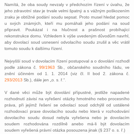
Namítá, že oba soudy nevzaly v předchozím řízení v úvahu, že
jeho zdravotní stav je trvale velmi špatný a s vážným poškozením
zraku je obtížné podání soudu sepsat. Proto musel hledat pomoc
u svých známých, kteří mu pomáhali jeho podání na soud
připravit. Poukázal i na hlučnost a prašnost probíhající
rekonstrukce domu. Vzhledem k výše uvedeným důvodům navrhl,
aby dovolací soud usnesení odvolacího soudu zrušil a věc vrátil
tomuto soudu k dalšímu řízení.
Nejvyšší soud v dovolacím řízení postupoval a o dovolání rozhodl
podle zákona č.
99/1963
Sb., občanského soudního řádu, ve
znění účinném od 1. 1. 2014 (viz čl. II bod 2. zákona č.
293/2013
Sb.), dále jen „o. s. ř.“.
V dané věci může být dovolání přípustné, jestliže napadené
rozhodnutí závisí na vyřešení otázky hmotného nebo procesního
práva, při jejímž řešení se odvolací soud odchýlil od ustálené
rozhodovací praxe dovolacího soudu nebo která v rozhodování
dovolacího soudu dosud nebyla vyřešena nebo je dovolacím
soudem rozhodována rozdílně anebo má-li být dovolacím
soudem vyřešená právní otázka posouzena jinak (§ 237 o. s. ř.)