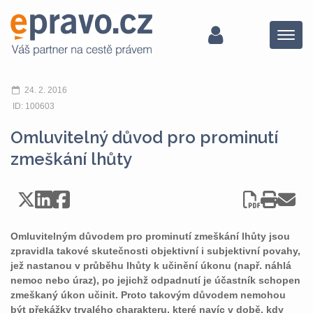
Menu
24. 2. 2016
ID: 100603
Omluvitelný důvod pro prominutí
zmeškání lhůty
Omluvitelným důvodem pro prominutí zmeškání lhůty jsou
zpravidla takové skutečnosti objektivní i subjektivní povahy,
jež nastanou v průběhu lhůty k učinění úkonu (např. náhlá
nemoc nebo úraz), po jejichž odpadnutí je účastník schopen
zmeškaný úkon učinit. Proto takovým důvodem nemohou
být překážky trvalého charakteru, které navíc v době, kdy