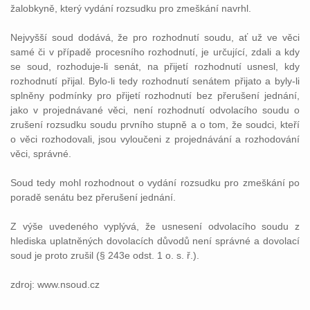
žalobkyně, který vydání rozsudku pro zmeškání navrhl.
Nejvyšší soud dodává, že pro rozhodnutí soudu, ať už ve věci
samé či v případě procesního rozhodnutí, je určující, zdali a kdy
se soud, rozhoduje-li senát, na přijetí rozhodnutí usnesl, kdy
rozhodnutí přijal. Bylo-li tedy rozhodnutí senátem přijato a byly-li
splněny podmínky pro přijetí rozhodnutí bez přerušení jednání,
jako v projednávané věci, není rozhodnutí odvolacího soudu o
zrušení rozsudku soudu prvního stupně a o tom, že soudci, kteří
o věci rozhodovali, jsou vyloučeni z projednávání a rozhodování
věci, správné.
Soud tedy mohl rozhodnout o vydání rozsudku pro zmeškání po
poradě senátu bez přerušení jednání.
Z výše uvedeného vyplývá, že usnesení odvolacího soudu z
hlediska uplatněných dovolacích důvodů není správné a dovolací
soud je proto zrušil (§ 243e odst. 1 o. s. ř.).
zdroj: www.nsoud.cz