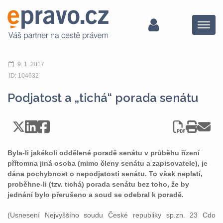
Menu
9. 1. 2017
ID: 104632
Podjatost a „tichá“ porada senátu
Byla-li jakékoli oddělené poradě senátu v průběhu řízení
přítomna jiná osoba (mimo členy senátu a zapisovatele), je
dána pochybnost o nepodjatosti senátu. To však neplatí,
proběhne-li (tzv. tichá) porada senátu bez toho, že by
jednání bylo přerušeno a soud se odebral k poradě.
(Usnesení Nejvyššího soudu České republiky sp.zn. 23 Cdo