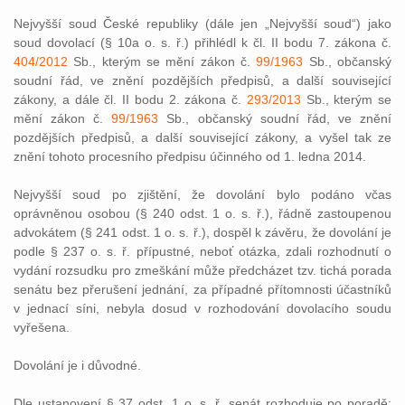
Nejvyšší soud České republiky (dále jen „Nejvyšší soud“) jako
soud dovolací (§ 10a o. s. ř.) přihlédl k čl. II bodu 7. zákona č.
404/2012
Sb., kterým se mění zákon č.
99/1963
Sb., občanský
soudní řád, ve znění pozdějších předpisů, a další související
zákony, a dále čl. II bodu 2. zákona č.
293/2013
Sb., kterým se
mění zákon č.
99/1963
Sb., občanský soudní řád, ve znění
pozdějších předpisů, a další související zákony, a vyšel tak ze
znění tohoto procesního předpisu účinného od 1. ledna 2014.
Nejvyšší soud po zjištění, že dovolání bylo podáno včas
oprávněnou osobou (§ 240 odst. 1 o. s. ř.), řádně zastoupenou
advokátem (§ 241 odst. 1 o. s. ř.), dospěl k závěru, že dovolání je
podle § 237 o. s. ř. přípustné, neboť otázka, zdali rozhodnutí o
vydání rozsudku pro zmeškání může předcházet tzv. tichá porada
senátu bez přerušení jednání, za případné přítomnosti účastníků
v jednací síni, nebyla dosud v rozhodování dovolacího soudu
vyřešena.
Dovolání je i důvodné.
Dle ustanovení § 37 odst. 1 o. s. ř. senát rozhoduje po poradě;