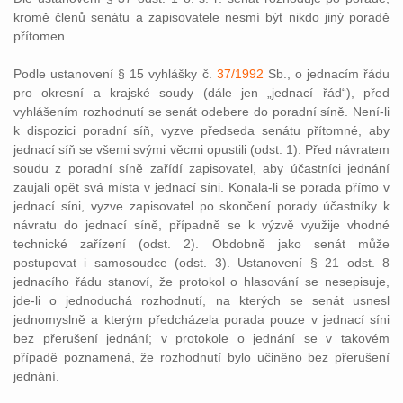
kromě členů senátu a zapisovatele nesmí být nikdo jiný poradě
přítomen.
Podle ustanovení § 15 vyhlášky č.
37/1992
Sb., o jednacím řádu
pro okresní a krajské soudy (dále jen „jednací řád“), před
vyhlášením rozhodnutí se senát odebere do poradní síně. Není-li
k dispozici poradní síň, vyzve předseda senátu přítomné, aby
jednací síň se všemi svými věcmi opustili (odst. 1). Před návratem
soudu z poradní síně zařídí zapisovatel, aby účastníci jednání
zaujali opět svá místa v jednací síni. Konala-li se porada přímo v
jednací síni, vyzve zapisovatel po skončení porady účastníky k
návratu do jednací síně, případně se k výzvě využije vhodné
technické zařízení (odst. 2). Obdobně jako senát může
postupovat i samosoudce (odst. 3). Ustanovení § 21 odst. 8
jednacího řádu stanoví, že protokol o hlasování se nesepisuje,
jde-li o jednoduchá rozhodnutí, na kterých se senát usnesl
jednomyslně a kterým předcházela porada pouze v jednací síni
bez přerušení jednání; v protokole o jednání se v takovém
případě poznamená, že rozhodnutí bylo učiněno bez přerušení
jednání.