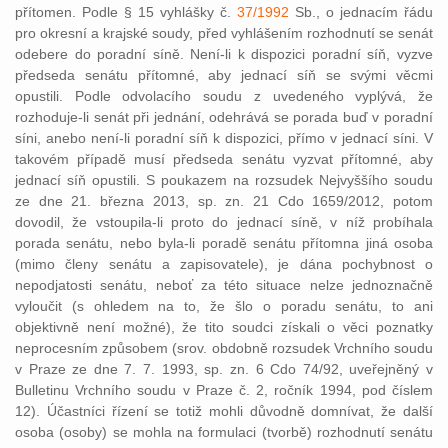
přítomen. Podle § 15 vyhlášky č.
37/1992
Sb., o jednacím řádu
pro okresní a krajské soudy, před vyhlášením rozhodnutí se senát
odebere do poradní síně. Není-li k dispozici poradní síň, vyzve
předseda senátu přítomné, aby jednací síň se svými věcmi
opustili. Podle odvolacího soudu z uvedeného vyplývá, že
rozhoduje-li senát při jednání, odehrává se porada buď v poradní
síni, anebo není-li poradní síň k dispozici, přímo v jednací síni. V
takovém případě musí předseda senátu vyzvat přítomné, aby
jednací síň opustili. S poukazem na rozsudek Nejvyššího soudu
ze dne 21. března 2013, sp. zn. 21 Cdo 1659/2012, potom
dovodil, že vstoupila-li proto do jednací síně, v níž probíhala
porada senátu, nebo byla-li poradě senátu přítomna jiná osoba
(mimo členy senátu a zapisovatele), je dána pochybnost o
nepodjatosti senátu, neboť za této situace nelze jednoznačně
vyloučit (s ohledem na to, že šlo o poradu senátu, to ani
objektivně není možné), že tito soudci získali o věci poznatky
neprocesním způsobem (srov. obdobně rozsudek Vrchního soudu
v Praze ze dne 7. 7. 1993, sp. zn. 6 Cdo 74/92, uveřejněný v
Bulletinu Vrchního soudu v Praze č. 2, ročník 1994, pod číslem
12). Účastníci řízení se totiž mohli důvodně domnívat, že další
osoba (osoby) se mohla na formulaci (tvorbě) rozhodnutí senátu