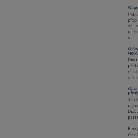
Odp
Poku
připo
se p
nedo
v...
Odův
(exk
Povin
před
soudn
zákla
Opom
před
Jední
řádné
Držba
posse
Práv
Odmít