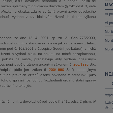
 druhé, o.s.ř. dovolatel nenamítá a z obsahu spisu se
MAG
oud vázán uplatněným dovolacím důvodem (§ 242 odst. 3, věta
o přezkumu otázka, zda je správný právní závěr odvolacího
AI pr
nutí, vydané v tzv. blokovém řízení, je titulem výkonu
AI pr
Monit
usnesení ze dne 12. 4. 2001, sp. zn. 21 Cdo 775/2000,
Monit
ch rozhodnutí a stanovisek (stejně jako v usnesení z téhož
ém pod č. 102/2001 v časopise Soudní judikatura), v nichž
Monit
 řízení a vydání bloku na pokutu na místě nezaplacenou,
it pokutu na místě, představuje akty vydané příslušným
nou, popřípadě orgánem určeným zákonem č.
200/1990
Sb.,
předpisů (dále jen „zákon č.
200/1990
Sb.“), nebo jiným
NE
nout do právních vztahů osoby obviněné z přestupku jako
u toho o správní rozhodnutí (rozhodnutí orgánu státní správy
 správního aktu jde.
Výpo
ávný není, a dovolací důvod podle § 241a odst. 2 písm. b/
Užívá
dětí 