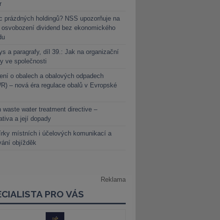
r
c prázdných holdingů? NSS upozorňuje na
y osvobození dividend bez ekonomického
du
s a paragrafy, díl 39.: Jak na organizační
y ve společnosti
ení o obalech a obalových odpadech
) – nová éra regulace obalů v Evropské
 waste water treatment directive –
lativa a její dopady
rky místních i účelových komunikací a
vání objížděk