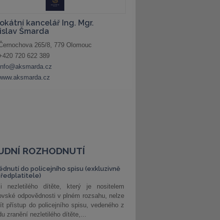
UDNÍ ROZHODNUTÍ
édnutí do policejního spisu (exkluzivně
předplatitele)
i nezletilého dítěte, který je nositelem
ovské odpovědnosti v plném rozsahu, nelze
ít přístup do policejního spisu, vedeného z
u zranění nezletilého dítěte,...