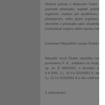
Uložení pokuty v blokovém řízení a v
pachatel přestupku zaplatit pokutu 
orgánem, osobou jím pověřenou, p
přestupcích, nebo jiným orgánem, s 
obviněné z přestupku jako účastníka ří
(rozhodnutí orgánu státní správy nebo 
(Usnesení Nejvyššího soudu České repu
Nejvyšší soud České republiky rozhod
povinnému F. K., srážkami ze mzdy, pr
sp. zn. E 493/2001, o dovolání oprá
4.9.2001, č.j. 12 Co 523/2001-9, tak, ž
č.j. 12 Co 523/2001-9 a věc vrátil tomut
Z odůvodnění :