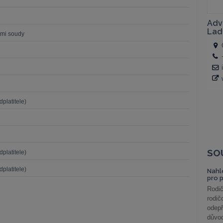
ími soudy
platitele)
SO
platitele)
platitele)
Nahl
pro 
Rodič
rodič
odepř
důvod