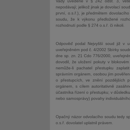
Vady uvedené v § 242 odst. 3, větě
nepodávají; jelikož jinak je dovolací s
první, o.s.ř.), je předmětem dovolacíh
soudu, že k výkonu předložené rozhod
rozhodnutí podle § 274 o.s.ř. či nikoli.
Odpověď podal Nejvyšší soud již v 
uveřejněném pod č. 4/2002 Sbírky soudní
dne sp. zn. 21 Cdo 776/2000, uveřejněn
dovodil, že uložení pokuty v blokovém
nemůže-li pachatel přestupku zaplat
správním orgánem, osobou jím pověře
o přestupcích, ve znění pozdějších 
orgánem, s cílem autoritativně zasáh
účastníka řízení o přestupku; v důsledk
nebo samosprávy) povahy individuálního
Opačný názor odvolacího soudu tedy spr
o.s.ř. dovolatel uplatnil právem.