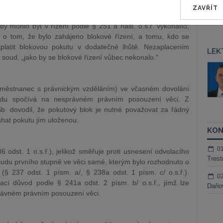
soud prvního stupně nařídil výkon rozhodnutí srážkami z
ZAVŘÍT
nařízení výkonu rozhodnutí zamítl. Dospěl k závěru, že
by mohlo být v řízení podle § 251 a násl. o.s.ř. vykonáno;
 o tom, že bylo zahájeno blokové řízení, a tomu, kdo se
platit blokovou pokutu v dodatečné lhůtě. Nezaplacením
LEK
 soud, „jako by se blokové řízení vůbec nekonalo.“
áš Sokol
JUDr. Martin Maisner, Ph.D.,
MCIArb
ktora
aměstnanec s právnickým vzděláním) ve včasném dovolání
Kurzy lektora
oudu spočívá na nesprávném právním posouzení věci. Z
b. dovodil, že pokutový blok je nutné považovat za řádný
áhat pokutu jím uloženou.
KON
0
6 odst. 1 o.s.ř.), jelikož směřuje proti usnesení odvolacího
Trest
udu prvního stupně ve věci samé, kterým bylo rozhodnuto o
(§ 237 odst. 1 písm. a/, § 238a odst. 1 písm. c/ o.s.ř.).
0
olací důvod podle § 241a odst. 2 písm. b/ o.s.ř., jímž lze
Daňov
rávném právním posouzení věci.