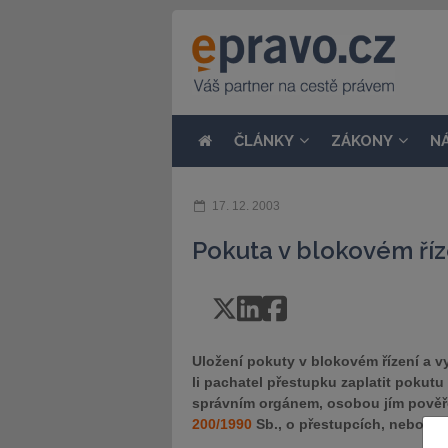
ČLÁNKY
ZÁKONY
N
17. 12. 2003
Pokuta v blokovém říz
Uložení pokuty v blokovém řízení a 
li pachatel přestupku zaplatit pokut
správním orgánem, osobou jím pově
200/1990
Sb., o přestupcích, nebo jin