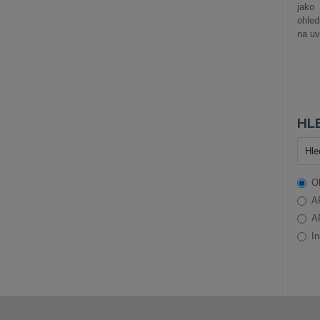
jako
ohle
na uv
HLE
O
A
A
In