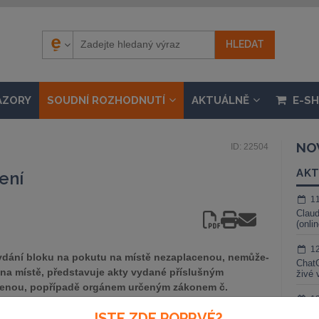
ÁZORY
SOUDNÍ ROZHODNUTÍ
AKTUÁLNĚ
E-S
NO
ID: 22504
AKT
ení
1
Claud
(onli
1
vydání bloku na pokutu na místě nezaplacenou, nemůže-
ChatG
u na místě, představuje akty vydané příslušným
živé 
řenou, popřípadě orgánem určeným zákonem č.
1
ým orgánem, s cílem ....
Gemin
JSTE ZDE POPRVÉ?