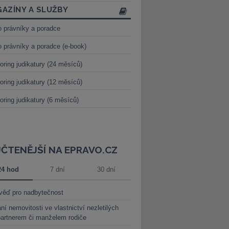
AZÍNY A SLUŽBY
o právníky a poradce
o právníky a poradce (e-book)
oring judikatury (24 měsíců)
oring judikatury (12 měsíců)
oring judikatury (6 měsíců)
JČTENĚJŠÍ NA EPRAVO.CZ
24 hod
7 dní
30 dní
věď pro nadbytečnost
ní nemovitosti ve vlastnictví nezletilých
partnerem či manželem rodiče