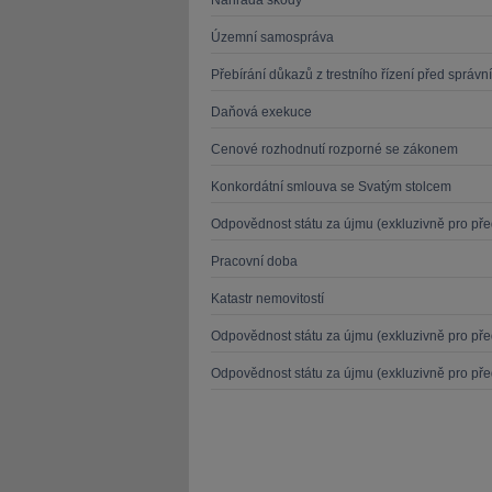
Náhrada škody
Územní samospráva
Přebírání důkazů z trestního řízení před správn
Daňová exekuce
Cenové rozhodnutí rozporné se zákonem
Konkordátní smlouva se Svatým stolcem
Odpovědnost státu za újmu (exkluzivně pro před
Pracovní doba
Katastr nemovitostí
Odpovědnost státu za újmu (exkluzivně pro před
Odpovědnost státu za újmu (exkluzivně pro před