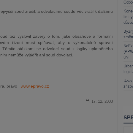
Odpo
vyšší soud zrušil, a odvolacímu soudu věc vrátil k dalšímu
Kone
limit
důvo
Byzny
oud též vyslovil závěry o tom, jaké obsahové a formální
změn
kovém řízení musí splňovat, aby o vykonatelné správní
Naříz
. Těmito otázkami se odvolací soud z logiky uplatněného
(PPWR
nim nemůže vyjádřit ani soud dovolací.
unii
Urban
legis
Uzaví
ra, právo |
www.epravo.cz
zřizo
17. 12. 2003