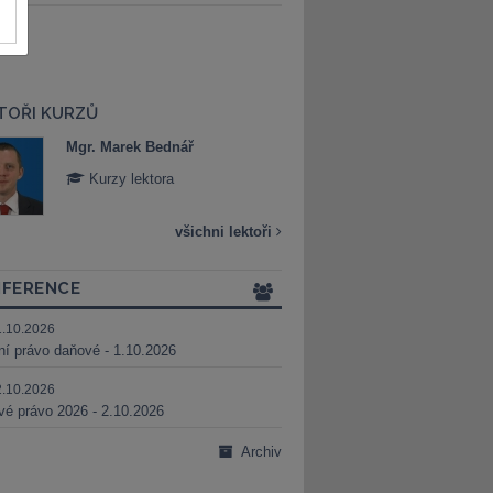
TOŘI KURZŮ
Mgr. Marek Bednář
Mgr. Veronika 
Kurzy lektora
Kurzy lektora
všichni lektoři
FERENCE
1.10.2026
ní právo daňové - 1.10.2026
2.10.2026
é právo 2026 - 2.10.2026
Archiv