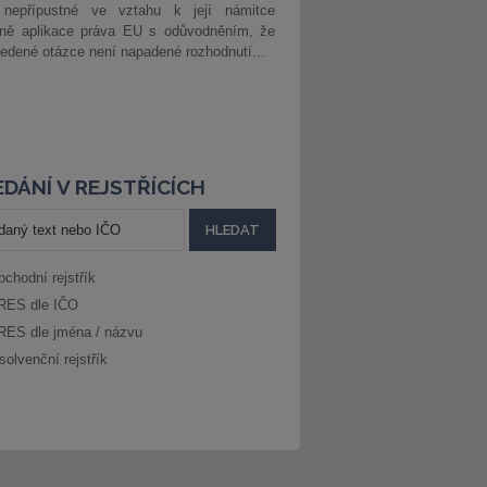
 nepřípustné ve vztahu k její námitce
dně aplikace práva EU s odůvodněním, že
edené otázce není napadené rozhodnutí...
DÁNÍ V REJSTŘÍCÍCH
bchodní rejstřík
RES dle IČO
RES dle jména / názvu
solvenční rejstřík