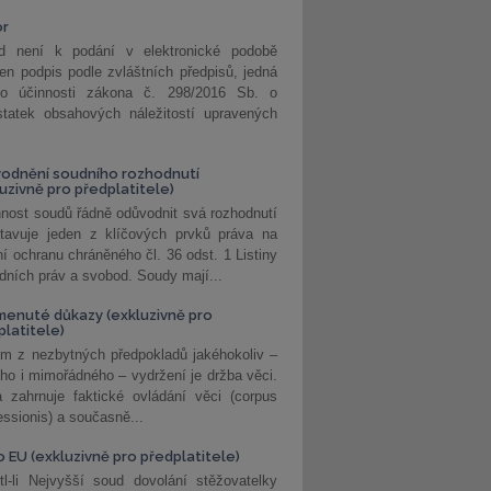
or
d není k podání v elektronické podobě
jen podpis podle zvláštních předpisů, jedná
o účinnosti zákona č. 298/2016 Sb. o
statek obsahových náležitostí upravených
odnění soudního rozhodnutí
luzivně pro předplatitele)
nost soudů řádně odůvodnit svá rozhodnutí
stavuje jeden z klíčových prvků práva na
í ochranu chráněného čl. 36 odst. 1 Listiny
dních práv a svobod. Soudy mají...
enuté důkazy (exkluzivně pro
platitele)
m z nezbytných předpokladů jakéhokoliv –
ho i mimořádného – vydržení je držba věci.
 zahrnuje faktické ovládání věci (corpus
ssionis) a současně...
o EU (exkluzivně pro předplatitele)
l-li Nejvyšší soud dovolání stěžovatelky