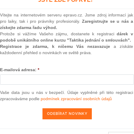
(onli
ydání bloku na pokutu na místě nezaplacenou, nemůže-li
na místě, představuje akty vydané příslušným správním
2
Vítejte na internetovém serveru epravo.cz. Jsme zdroj informací jak
opřípadě orgánem určeným zákonem č.
200/1990
Sb., o
Prakt
pro laiky, tak i pro právníky profesionály.
Zaregistrujte se u nás a
smluv
cílem autoritativně zasáhnout do právních vztahů osoby
získejte zdarma řadu výhod.
zení o přestupku; v důsledku toho jde o správní rozhodnutí
0
Protože si vážíme Vašeho zájmu, dostanete k registraci
dárek v
samosprávy) povahy individuálního správního aktu.
Prakt
podobě unikátního online kurzu "Taktika jednání o smlouvách".
judik
Registrace je zdarma, k ničemu Vás nezavazuje
a získáte
každodenní přehled o novinkách ve světě práva.
bliky sp.zn. 20 Cdo 602/2002, ze dne 28.2.2003)
ONL
E-mailová adresa:
*
Vnos
l ve věci výkonu rozhodnutí oprávněného města R. proti
valor
soud
o 1.000,- Kč, vedené u Okresního soudu v Rokycanech pod
vněného proti usnesení Krajského soudu v Plzni ze dne
Výpo
Vaše data jsou u nás v bezpečí. Údaje vyplněné při této registraci
e zrušil usnesení Krajského soudu v Plzni ze dne 4.9.2001,
neom
zpracováváme podle
podmínek zpracování osobních údajů
o soudu k dalšímu řízení.
Nová 
Změn
energ
Čern