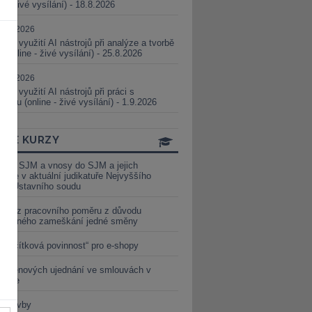
ne - živé vysílání) - 18.8.2026
5.08.2026
ické využití AI nástrojů při analýze a tvorbě
 (online - živé vysílání) - 25.8.2026
1.09.2026
ické využití AI nástrojů při práci s
aturou (online - živé vysílání) - 1.9.2026
INE KURZY
y ze SJM a vnosy do SJM a jejich
izace v aktuální judikatuře Nejvyššího
u a Ústavního soudu
věď z pracovního poměru z důvodu
luveného zameškání jedné směny
„tlačítková povinnost“ pro e-shopy
a cenových ujednání ve smlouvách v
etice
é stavby