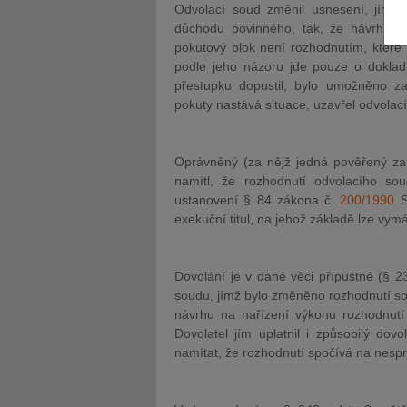
Odvolací soud změnil usnesení, jímž 
důchodu povinného, tak, že návrh na 
pokutový blok není rozhodnutím, které 
podle jeho názoru jde pouze o doklad
přestupku dopustil, bylo umožněno za
pokuty nastává situace, uzavřel odvolací
JUDr. Tomáš Nielsen
JUDr. Tom
Kurzy lektora
Kurzy le
Oprávněný (za nějž jedná pověřený z
namítl, že rozhodnutí odvolacího s
ustanovení § 84 zákona č.
200/1990
S
exekuční titul, na jehož základě lze vym
Dovolání je v dané věci přípustné (§ 23
soudu, jímž bylo změněno rozhodnutí so
návrhu na nařízení výkonu rozhodnutí 
Dovolatel jím uplatnil i způsobilý dov
namítat, že rozhodnutí spočívá na nesp