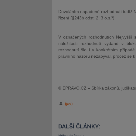
Dovoláním napadené rozhodnutí tudíž Nej
řízení (§243b odst. 2, 3 o.s.ř).
V označených rozhodnutích Nejvyšší s
náležitosti rozhodnutí vydané v blo
rozhodnutí šlo i v konkrétním případě
právního názoru nezabýval, pročež se k 
© EPRAVO.CZ – Sbírka zákonů, judikatu
(jav)
DALŠÍ ČLÁNKY: