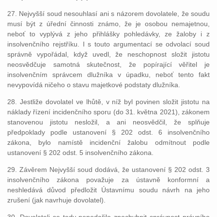
27. Nejvyšší soud nesouhlasí ani s názorem dovolatele, že soudu
musí být z úřední činnosti známo, že je osobou nemajetnou,
neboť to vyplývá z jeho přihlášky pohledávky, ze žaloby i z
insolvenčního rejstříku. I s touto argumentací se odvolací soud
správně vypořádal, když uvedl, že neschopnost složit jistotu
neosvědčuje samotná skutečnost, že popírající věřitel je
insolvenčním správcem dlužníka v úpadku, neboť tento fakt
nevypovídá ničeho o stavu majetkové podstaty dlužníka.
28. Jestliže dovolatel ve lhůtě, v níž byl povinen složit jistotu na
náklady řízení incidenčního sporu (do 31. května 2021), zákonem
stanovenou jistotu nesložil, a ani neosvědčil, že splňuje
předpoklady podle ustanovení § 202 odst. 6 insolvenčního
zákona, bylo namístě incidenční žalobu odmítnout podle
ustanovení § 202 odst. 5 insolvenčního zákona.
29. Závěrem Nejvyšší soud dodává, že ustanovení § 202 odst. 3
insolvenčního zákona považuje za ústavně konformní a
neshledává důvod předložit Ústavnímu soudu návrh na jeho
zrušení (jak navrhuje dovolatel).