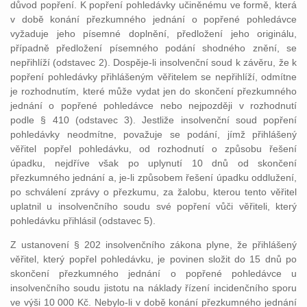
důvod popření. K popření pohledávky učiněnému ve formě, která
v době konání přezkumného jednání o popřené pohledávce
vyžaduje jeho písemné doplnění, předložení jeho originálu,
případně předložení písemného podání shodného znění, se
nepřihlíží (odstavec 2). Dospěje-li insolvenční soud k závěru, že k
popření pohledávky přihlášeným věřitelem se nepřihlíží, odmítne
je rozhodnutím, které může vydat jen do skončení přezkumného
jednání o popřené pohledávce nebo nejpozději v rozhodnutí
podle § 410 (odstavec 3). Jestliže insolvenční soud popření
pohledávky neodmítne, považuje se podání, jímž přihlášený
věřitel popřel pohledávku, od rozhodnutí o způsobu řešení
úpadku, nejdříve však po uplynutí 10 dnů od skončení
přezkumného jednání a, je-li způsobem řešení úpadku oddlužení,
po schválení zprávy o přezkumu, za žalobu, kterou tento věřitel
uplatnil u insolvenčního soudu své popření vůči věřiteli, který
pohledávku přihlásil (odstavec 5).
Z ustanovení § 202 insolvenčního zákona plyne, že přihlášený
věřitel, který popřel pohledávku, je povinen složit do 15 dnů po
skončení přezkumného jednání o popřené pohledávce u
insolvenčního soudu jistotu na náklady řízení incidenčního sporu
ve výši 10 000 Kč. Nebylo-li v době konání přezkumného jednání