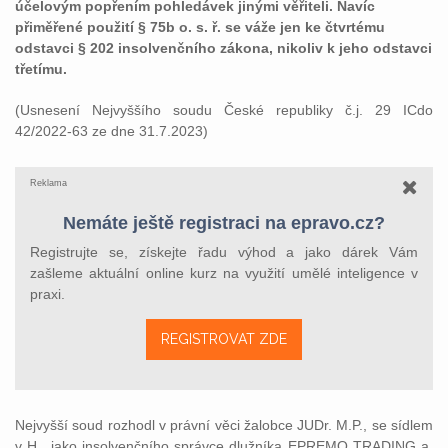
účelovým popřením pohledávek jinými věřiteli. Navíc
přiměřené použití § 75b o. s. ř. se váže jen ke čtvrtému
odstavci § 202 insolvenčního zákona, nikoliv k jeho odstavci
třetímu.
(Usnesení Nejvyššího soudu České republiky č.j. 29 ICdo
42/2022-63 ze dne 31.7.2023)
Reklama
Nemáte ještě registraci na epravo.cz?
Registrujte se, získejte řadu výhod a jako dárek Vám
zašleme aktuální online kurz na využití umělé inteligence v
praxi.
REGISTROVAT ZDE
Nejvyšší soud rozhodl v právní věci žalobce JUDr. M.P., se sídlem
v H., jako insolvenčního správce dlužníka EPREMO TRADING a.