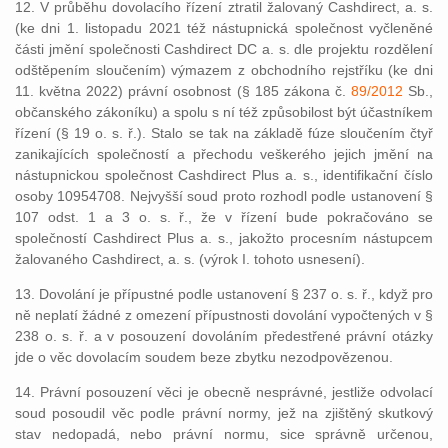
12. V průběhu dovolacího řízení ztratil žalovaný Cashdirect, a. s.
(ke dni 1. listopadu 2021 též nástupnická společnost vyčleněné
části jmění společnosti Cashdirect DC a. s. dle projektu rozdělení
odštěpením sloučením) výmazem z obchodního rejstříku (ke dni
11. května 2022) právní osobnost (§ 185 zákona č.
89/2012
Sb.,
občanského zákoníku) a spolu s ní též způsobilost být účastníkem
řízení (§ 19 o. s. ř.). Stalo se tak na základě fúze sloučením čtyř
zanikajících společností a přechodu veškerého jejich jmění na
nástupnickou společnost Cashdirect Plus a. s., identifikační číslo
osoby 10954708. Nejvyšší soud proto rozhodl podle ustanovení §
107 odst. 1 a 3 o. s. ř., že v řízení bude pokračováno se
společností Cashdirect Plus a. s., jakožto procesním nástupcem
žalovaného Cashdirect, a. s. (výrok I. tohoto usnesení).
13. Dovolání je přípustné podle ustanovení § 237 o. s. ř., když pro
ně neplatí žádné z omezení přípustnosti dovolání vypočtených v §
238 o. s. ř. a v posouzení dovoláním předestřené právní otázky
jde o věc dovolacím soudem beze zbytku nezodpovězenou.
14. Právní posouzení věci je obecně nesprávné, jestliže odvolací
soud posoudil věc podle právní normy, jež na zjištěný skutkový
stav nedopadá, nebo právní normu, sice správně určenou,