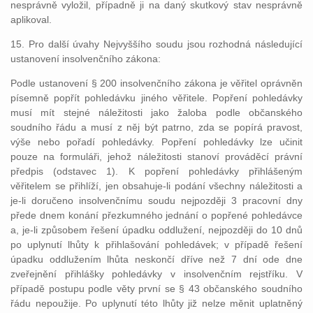
nesprávně vyložil, případně ji na daný skutkový stav nesprávně
aplikoval.
15. Pro další úvahy Nejvyššího soudu jsou rozhodná následující
ustanovení insolvenčního zákona:
Podle ustanovení § 200 insolvenčního zákona je věřitel oprávněn
písemně popřít pohledávku jiného věřitele. Popření pohledávky
musí mít stejné náležitosti jako žaloba podle občanského
soudního řádu a musí z něj být patrno, zda se popírá pravost,
výše nebo pořadí pohledávky. Popření pohledávky lze učinit
pouze na formuláři, jehož náležitosti stanoví prováděcí právní
předpis (odstavec 1). K popření pohledávky přihlášeným
věřitelem se přihlíží, jen obsahuje-li podání všechny náležitosti a
je-li doručeno insolvenčnímu soudu nejpozději 3 pracovní dny
přede dnem konání přezkumného jednání o popřené pohledávce
a, je-li způsobem řešení úpadku oddlužení, nejpozději do 10 dnů
po uplynutí lhůty k přihlašování pohledávek; v případě řešení
úpadku oddlužením lhůta neskončí dříve než 7 dní ode dne
zveřejnění přihlášky pohledávky v insolvenčním rejstříku. V
případě postupu podle věty první se § 43 občanského soudního
řádu nepoužije. Po uplynutí této lhůty již nelze měnit uplatněný