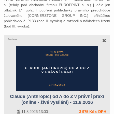
s. (tehdy pod obchodní firmou EUROPRINT a. s.) [ dále jen
„dlužník E“] uplatnil popření pohledávky právního předchůdce
žalovaného (CORNERSTONE GROUP INC.) přihláškou
pohledávky č. P133 (bod II. výroku) a rozhodl o nákladech řízení
(bod III. výroku).
Reklama
Claude (Anthropic) od A do Z v právní praxi
(online - živé vysílání) - 11.8.2026
11.8.2026 13:00
3 975 Kč s DPH