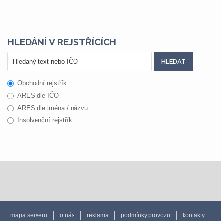
HLEDÁNÍ V REJSTŘÍCÍCH
Obchodní rejstřík
ARES dle IČO
ARES dle jména / názvu
Insolvenční rejstřík
mapa serveru
o nás
reklama
podmínky provozu
kontakty