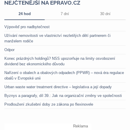
NEJČTENĚJŠÍ NA EPRAVO.CZ
24 hod
7 dní
30 dní
Výpověď pro nadbytečnost
Užívání nemovitosti ve vlastnictví nezletilých dětí partnerem či
manželem rodiče
Odpor
Konec prázdných holdingů? NSS upozorňuje na limity osvobození
dividend bez ekonomického důvodu
Nařízení o obalech a obalových odpadech (PPWR) – nová éra regulace
obalů v Evropské unii
Urban waste water treatment directive – legislativa a její dopady
Byznys a paragrafy, díl 39.: Jak na organizační změny ve společnosti
Prodloužení zkušební doby ze zákona po flexinovele