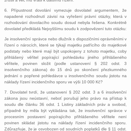
zrušil a věc mu vrátil k dalšímu řízení.
6. Přípustnost dovolání vymezuje dovolatel argumentem, že
napadené rozhodnutí závisí na vyřešení právní otázky, která v
rozhodování dovolacího soudu dosud nebyla řešena. Konkrétně
dovolatel předkládá Nejvyššímu soudu k zodpovězení tuto otázku:
Je insolvenční správce nebo dlužník s dispozičními oprávněními v
řízení o nárocích, které se týkají majetku patřícího do majetkové
podstaty nebo které mají být uspokojeny z tohoto majetku, coby
přihlášený věřitel popírající pohledávku jiného přihlášeného
věřitele, povinen složit (podle ustanovení § 202 odst. 3
insolvenčního zákona) do 15 dnů po skončení přezkumného
jednání o popřené pohledávce u insolvenčního soudu jistotu na
náklady řízení incidenčního sporu ve výši 10 000 Kč?
7. Dovolatel tvrdí, že ustanovení § 202 odst. 3 a 6 insolvenční
zákona jsou neústavní, neboť porušují jeho právo na přístup k
soudu dle článku 36 odst. 1 Listiny základních práv a svobod,
případně by měla být vykládána tak, že insolvenční správce v
procesním postavení popírajícího přihlášeného věřitele není
povinen skládat jistotu na náklady řízení incidenčního sporu.
Zdůrazňuje, že je osvobozen od soudních poplatků dle § 11 odst.