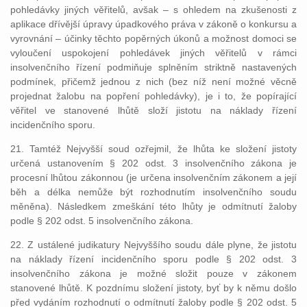
pohledávky jiných věřitelů, avšak – s ohledem na zkušenosti z
aplikace dřívější úpravy úpadkového práva v zákoně o konkursu a
vyrovnání – účinky těchto popěrných úkonů a možnost domoci se
vyloučení uspokojení pohledávek jiných věřitelů v rámci
insolvenčního řízení podmiňuje splněním striktně nastavených
podmínek, přičemž jednou z nich (bez níž není možné věcně
projednat žalobu na popření pohledávky), je i to, že popírající
věřitel ve stanovené lhůtě složí jistotu na náklady řízení
incidenčního sporu.
21. Tamtéž Nejvyšší soud ozřejmil, že lhůta ke složení jistoty
určená ustanovením § 202 odst. 3 insolvenčního zákona je
procesní lhůtou zákonnou (je určena insolvenčním zákonem a její
běh a délka nemůže být rozhodnutím insolvenčního soudu
měněna). Následkem zmeškání této lhůty je odmítnutí žaloby
podle § 202 odst. 5 insolvenčního zákona.
22. Z ustálené judikatury Nejvyššího soudu dále plyne, že jistotu
na náklady řízení incidenčního sporu podle § 202 odst. 3
insolvenčního zákona je možné složit pouze v zákonem
stanovené lhůtě. K pozdnímu složení jistoty, byť by k němu došlo
před vydáním rozhodnutí o odmítnutí žaloby podle § 202 odst. 5