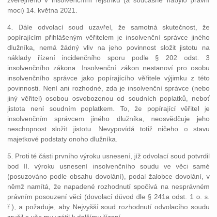
zveřejněno v insolvenčním rejstříku (a současně nabylo právní
moci) 14. května 2021.
4. Dále odvolací soud uzavřel, že samotná skutečnost, že
popírajícím přihlášeným věřitelem je insolvenční správce jiného
dlužníka, nemá žádný vliv na jeho povinnost složit jistotu na
náklady řízení incidenčního sporu podle § 202 odst. 3
insolvenčního zákona. Insolvenční zákon nestanoví pro osobu
insolvenčního správce jako popírajícího věřitele výjimku z této
povinnosti. Není ani rozhodné, zda je insolvenční správce (nebo
jiný věřitel) osobou osvobozenou od soudních poplatků, neboť
jistota není soudním poplatkem. To, že popírající věřitel je
insolvenčním správcem jiného dlužníka, neosvědčuje jeho
neschopnost složit jistotu. Nevypovídá totiž ničeho o stavu
majetkové podstaty onoho dlužníka.
5. Proti té části prvního výroku usnesení, jíž odvolací soud potvrdil
bod II. výroku usnesení insolvenčního soudu ve věci samé
(posuzováno podle obsahu dovolání), podal žalobce dovolání, v
němž namítá, že napadené rozhodnutí spočívá na nesprávném
právním posouzení věci (dovolací důvod dle § 241a odst. 1 o. s.
ř.), a požaduje, aby Nejvyšší soud rozhodnutí odvolacího soudu