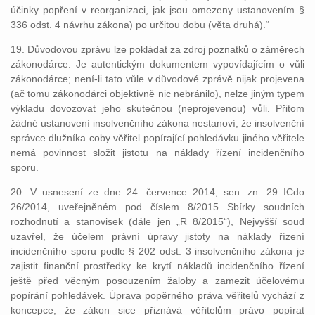
účinky popření v reorganizaci, jak jsou omezeny ustanovením §
336 odst. 4 návrhu zákona) po určitou dobu (věta druhá).“
19. Důvodovou zprávu lze pokládat za zdroj poznatků o záměrech
zákonodárce. Je autentickým dokumentem vypovídajícím o vůli
zákonodárce; není-li tato vůle v důvodové zprávě nijak projevena
(ač tomu zákonodárci objektivně nic nebránilo), nelze jiným typem
výkladu dovozovat jeho skutečnou (neprojevenou) vůli. Přitom
žádné ustanovení insolvenčního zákona nestanoví, že insolvenční
správce dlužníka coby věřitel popírající pohledávku jiného věřitele
nemá povinnost složit jistotu na náklady řízení incidenčního
sporu.
20. V usnesení ze dne 24. července 2014, sen. zn. 29 ICdo
26/2014, uveřejněném pod číslem 8/2015 Sbírky soudních
rozhodnutí a stanovisek (dále jen „R 8/2015“), Nejvyšší soud
uzavřel, že účelem právní úpravy jistoty na náklady řízení
incidenčního sporu podle § 202 odst. 3 insolvenčního zákona je
zajistit finanční prostředky ke krytí nákladů incidenčního řízení
ještě před věcným posouzením žaloby a zamezit účelovému
popírání pohledávek. Úprava popěrného práva věřitelů vychází z
koncepce, že zákon sice přiznává věřitelům právo popírat