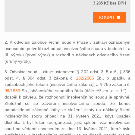
3 285 Kč bez DPH
KOUPIT
2. K odvolání žalobce Vrchní soud v Praze v záhlaví označeným
usnesením potvrdil rozhodnutí insolvenčního soudu v bodech II. a
III. výroku (první výrok) a rozhodl o nákladech odvolacího řízení
(druhý výrok).
3. Odvolací soud – cituje ustanovení § 202 odst. 3, 5 a 6, § 336
odst. 4, § 364 odst. 3 zákona č.
182/2006
Sb., o úpadku a
způsobech jeho řešení (insolvenčního zákona), a § 75b zákona č.
99/1963
Sb., občanského soudního řádu (dále též jen „o. s. ř.“) –
dospěl k závěru, že rozhodnutí insolvenčního soudu je správné.
Ztotožnil se se závěrem insolvenčního soudu, že konec
patnáctidenní zákonné lhůty ke složení jistoty na náklady řízení
incidenčního sporu připadl na 31. květen 2021, když úpadek
dlužníka E byl řešen reorganizací, jejíž splnění vzal insolvenční
soud na vědomí usnesením ze dne 13. května 2021, které bylo