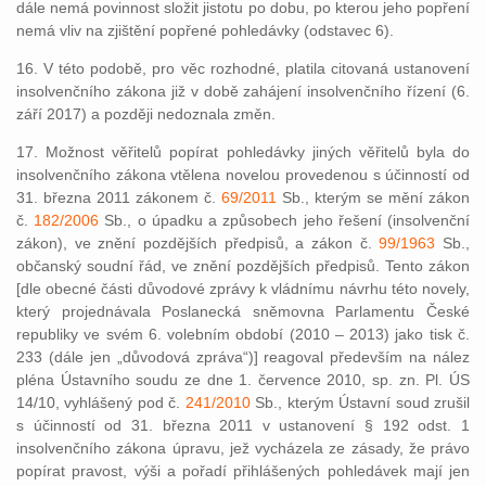
dále nemá povinnost složit jistotu po dobu, po kterou jeho popření
nemá vliv na zjištění popřené pohledávky (odstavec 6).
16. V této podobě, pro věc rozhodné, platila citovaná ustanovení
insolvenčního zákona již v době zahájení insolvenčního řízení (6.
září 2017) a později nedoznala změn.
17. Možnost věřitelů popírat pohledávky jiných věřitelů byla do
insolvenčního zákona vtělena novelou provedenou s účinností od
31. března 2011 zákonem č.
69/2011
Sb., kterým se mění zákon
č.
182/2006
Sb., o úpadku a způsobech jeho řešení (insolvenční
zákon), ve znění pozdějších předpisů, a zákon č.
99/1963
Sb.,
občanský soudní řád, ve znění pozdějších předpisů. Tento zákon
[dle obecné části důvodové zprávy k vládnímu návrhu této novely,
který projednávala Poslanecká sněmovna Parlamentu České
republiky ve svém 6. volebním období (2010 – 2013) jako tisk č.
233 (dále jen „důvodová zpráva“)] reagoval především na nález
pléna Ústavního soudu ze dne 1. července 2010, sp. zn. Pl. ÚS
14/10, vyhlášený pod č.
241/2010
Sb., kterým Ústavní soud zrušil
s účinností od 31. března 2011 v ustanovení § 192 odst. 1
insolvenčního zákona úpravu, jež vycházela ze zásady, že právo
popírat pravost, výši a pořadí přihlášených pohledávek mají jen