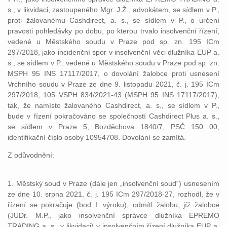
s., v likvidaci, zastoupeného Mgr. J.Ž., advokátem, se sídlem v P.,
proti žalovanému Cashdirect, a. s., se sídlem v P., o určení
pravosti pohledávky po dobu, po kterou trvalo insolvenční řízení,
vedené u Městského soudu v Praze pod sp. zn. 195 ICm
297/2018, jako incidenční spor v insolvenční věci dlužníka EUP a.
s., se sídlem v P., vedené u Městského soudu v Praze pod sp. zn.
MSPH 95 INS 17117/2017, o dovolání žalobce proti usnesení
Vrchního soudu v Praze ze dne 9. listopadu 2021, č. j. 195 ICm
297/2018, 105 VSPH 834/2021-43 (MSPH 95 INS 17117/2017),
tak, že namísto žalovaného Cashdirect, a. s., se sídlem v P.,
bude v řízení pokračováno se společností Cashdirect Plus a. s.,
se sídlem v Praze 5, Bozděchova 1840/7, PSČ 150 00,
identifikační číslo osoby 10954708. Dovolání se zamítá.
Z odůvodnění:
1. Městský soud v Praze (dále jen „insolvenční soud“) usnesením
ze dne 10. srpna 2021, č. j. 195 ICm 297/2018-27, rozhodl, že v
řízení se pokračuje (bod I. výroku), odmítl žalobu, jíž žalobce
(JUDr. M.P., jako insolvenční správce dlužníka EPREMO
TRADING a. s., v likvidaci) v insolvenčním řízení dlužníka EUP a.