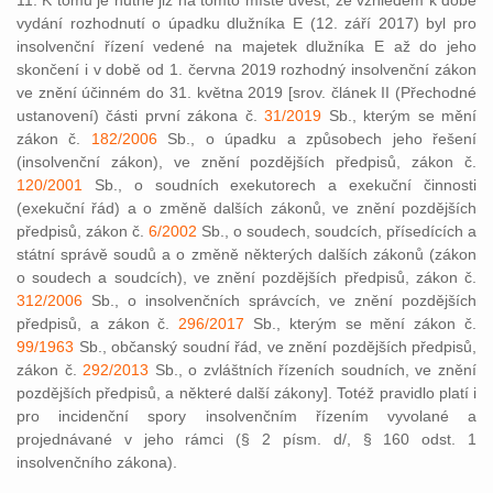
11. K tomu je nutné již na tomto místě uvést, že vzhledem k době
vydání rozhodnutí o úpadku dlužníka E (12. září 2017) byl pro
insolvenční řízení vedené na majetek dlužníka E až do jeho
skončení i v době od 1. června 2019 rozhodný insolvenční zákon
ve znění účinném do 31. května 2019 [srov. článek II (Přechodné
ustanovení) části první zákona č.
31/2019
Sb., kterým se mění
zákon č.
182/2006
Sb., o úpadku a způsobech jeho řešení
(insolvenční zákon), ve znění pozdějších předpisů, zákon č.
120/2001
Sb., o soudních exekutorech a exekuční činnosti
(exekuční řád) a o změně dalších zákonů, ve znění pozdějších
předpisů, zákon č.
6/2002
Sb., o soudech, soudcích, přísedících a
státní správě soudů a o změně některých dalších zákonů (zákon
o soudech a soudcích), ve znění pozdějších předpisů, zákon č.
312/2006
Sb., o insolvenčních správcích, ve znění pozdějších
předpisů, a zákon č.
296/2017
Sb., kterým se mění zákon č.
99/1963
Sb., občanský soudní řád, ve znění pozdějších předpisů,
zákon č.
292/2013
Sb., o zvláštních řízeních soudních, ve znění
pozdějších předpisů, a některé další zákony]. Totéž pravidlo platí i
pro incidenční spory insolvenčním řízením vyvolané a
projednávané v jeho rámci (§ 2 písm. d/, § 160 odst. 1
insolvenčního zákona).