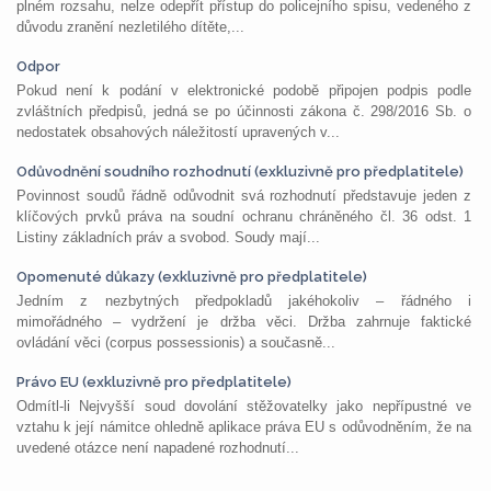
plném rozsahu, nelze odepřít přístup do policejního spisu, vedeného z
důvodu zranění nezletilého dítěte,...
Odpor
Pokud není k podání v elektronické podobě připojen podpis podle
zvláštních předpisů, jedná se po účinnosti zákona č. 298/2016 Sb. o
nedostatek obsahových náležitostí upravených v...
Odůvodnění soudního rozhodnutí (exkluzivně pro předplatitele)
Povinnost soudů řádně odůvodnit svá rozhodnutí představuje jeden z
klíčových prvků práva na soudní ochranu chráněného čl. 36 odst. 1
Listiny základních práv a svobod. Soudy mají...
Opomenuté důkazy (exkluzivně pro předplatitele)
Jedním z nezbytných předpokladů jakéhokoliv – řádného i
mimořádného – vydržení je držba věci. Držba zahrnuje faktické
ovládání věci (corpus possessionis) a současně...
Právo EU (exkluzivně pro předplatitele)
Odmítl-li Nejvyšší soud dovolání stěžovatelky jako nepřípustné ve
vztahu k její námitce ohledně aplikace práva EU s odůvodněním, že na
uvedené otázce není napadené rozhodnutí...