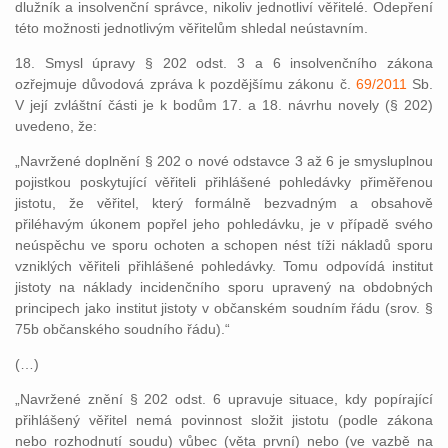
dlužník a insolvenční správce, nikoliv jednotliví věřitelé. Odepření
této možnosti jednotlivým věřitelům shledal neústavním.
18. Smysl úpravy § 202 odst. 3 a 6 insolvenčního zákona
ozřejmuje důvodová zpráva k pozdějšímu zákonu č.
69/2011
Sb.
V její zvláštní části je k bodům 17. a 18. návrhu novely (§ 202)
uvedeno, že:
„Navržené doplnění § 202 o nové odstavce 3 až 6 je smysluplnou
pojistkou poskytující věřiteli přihlášené pohledávky přiměřenou
jistotu, že věřitel, který formálně bezvadným a obsahově
přiléhavým úkonem popřel jeho pohledávku, je v případě svého
neúspěchu ve sporu ochoten a schopen nést tíži nákladů sporu
vzniklých věřiteli přihlášené pohledávky. Tomu odpovídá institut
jistoty na náklady incidenčního sporu upravený na obdobných
principech jako institut jistoty v občanském soudním řádu (srov. §
75b občanského soudního řádu).“
(…)
„Navržené znění § 202 odst. 6 upravuje situace, kdy popírající
přihlášený věřitel nemá povinnost složit jistotu (podle zákona
nebo rozhodnutí soudu) vůbec (věta první) nebo (ve vazbě na