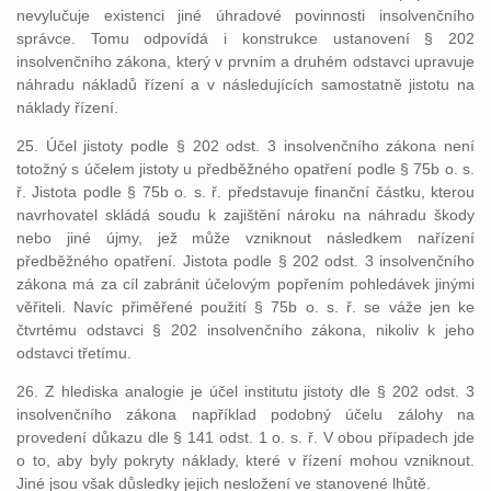
nevylučuje existenci jiné úhradové povinnosti insolvenčního
správce. Tomu odpovídá i konstrukce ustanovení § 202
insolvenčního zákona, který v prvním a druhém odstavci upravuje
náhradu nákladů řízení a v následujících samostatně jistotu na
náklady řízení.
25. Účel jistoty podle § 202 odst. 3 insolvenčního zákona není
totožný s účelem jistoty u předběžného opatření podle § 75b o. s.
ř. Jistota podle § 75b o. s. ř. představuje finanční částku, kterou
navrhovatel skládá soudu k zajištění nároku na náhradu škody
nebo jiné újmy, jež může vzniknout následkem nařízení
předběžného opatření. Jistota podle § 202 odst. 3 insolvenčního
zákona má za cíl zabránit účelovým popřením pohledávek jinými
věřiteli. Navíc přiměřené použití § 75b o. s. ř. se váže jen ke
čtvrtému odstavci § 202 insolvenčního zákona, nikoliv k jeho
odstavci třetímu.
26. Z hlediska analogie je účel institutu jistoty dle § 202 odst. 3
insolvenčního zákona například podobný účelu zálohy na
provedení důkazu dle § 141 odst. 1 o. s. ř. V obou případech jde
o to, aby byly pokryty náklady, které v řízení mohou vzniknout.
Jiné jsou však důsledky jejich nesložení ve stanovené lhůtě.