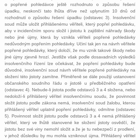
o popřené pohledávce ještě rozhodnuto o způsobu řešení
úpadku, neskončí tato lhůta dříve než uplynutím 10 dnů od
rozhodnutí o způsobu řešení úpadku (odstavec 3). Insolvenční
soud může uložit přihlášenému věřiteli, který popřel pohledávku,
aby v incidenčním sporu složil i jistotu k zajištění náhrady škody
nebo jiné újmy, která by vznikla věřiteli popřené pohledávky
nedůvodným popřením pohledávky. Učiní tak jen na návrh věřitele
popřené pohledávky, který doloží, že mu vznik takové škody nebo
jiné újmy zjevně hrozí. Jestliže však podle dosavadních výsledků
insolvenčního řízení lze očekávat, že popření pohledávky bude
důvodné, insolvenční soud návrh věřitele popřené pohledávky na
složení této jistoty zamítne. Přiměřeně se dále použijí ustanovení
občanského soudního řádu o jistotě u předběžného opatření
(odstavec 4). Nebude-li jistota podle odstavců 3 a 4 složena, nebo
nedoloží-li přihlášený věřitel insolvenčnímu soudu, že povinnost
složit jistotu podle zákona nemá, insolvenční soud žalobu, kterou
přihlášený věřitel uplatnil popření pohledávky, odmítne (odstavec
5). Povinnost složit jistotu podle odstavců 3 a 4 nemá přihlášený
věřitel, který ve lhůtě stanovené ke složení jistoty osvědčí, že
jistotu bez své viny nemohl složit a že je tu nebezpečí z prodlení,
v jehož důsledku by mu mohla vzniknout újma. Přihlášený věřitel