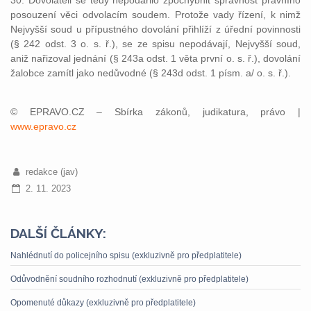
30. Dovolateli se tedy nepodařilo zpochybnit správnost právního
posouzení věci odvolacím soudem. Protože vady řízení, k nimž
Nejvyšší soud u přípustného dovolání přihlíží z úřední povinnosti
(§ 242 odst. 3 o. s. ř.), se ze spisu nepodávají, Nejvyšší soud,
aniž nařizoval jednání (§ 243a odst. 1 věta první o. s. ř.), dovolání
žalobce zamítl jako nedůvodné (§ 243d odst. 1 písm. a/ o. s. ř.).
© EPRAVO.CZ – Sbírka zákonů, judikatura, právo |
www.epravo.cz
redakce (jav)
2. 11. 2023
DALŠÍ ČLÁNKY:
Nahlédnutí do policejního spisu (exkluzivně pro předplatitele)
Odůvodnění soudního rozhodnutí (exkluzivně pro předplatitele)
Opomenuté důkazy (exkluzivně pro předplatitele)