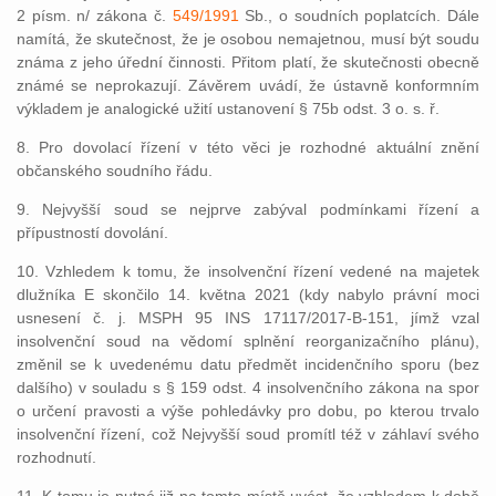
2 písm. n/ zákona č.
549/1991
Sb., o soudních poplatcích. Dále
namítá, že skutečnost, že je osobou nemajetnou, musí být soudu
známa z jeho úřední činnosti. Přitom platí, že skutečnosti obecně
známé se neprokazují. Závěrem uvádí, že ústavně konformním
výkladem je analogické užití ustanovení § 75b odst. 3 o. s. ř.
8. Pro dovolací řízení v této věci je rozhodné aktuální znění
občanského soudního řádu.
9. Nejvyšší soud se nejprve zabýval podmínkami řízení a
přípustností dovolání.
10. Vzhledem k tomu, že insolvenční řízení vedené na majetek
dlužníka E skončilo 14. května 2021 (kdy nabylo právní moci
usnesení č. j. MSPH 95 INS 17117/2017-B-151, jímž vzal
insolvenční soud na vědomí splnění reorganizačního plánu),
změnil se k uvedenému datu předmět incidenčního sporu (bez
dalšího) v souladu s § 159 odst. 4 insolvenčního zákona na spor
o určení pravosti a výše pohledávky pro dobu, po kterou trvalo
insolvenční řízení, což Nejvyšší soud promítl též v záhlaví svého
rozhodnutí.