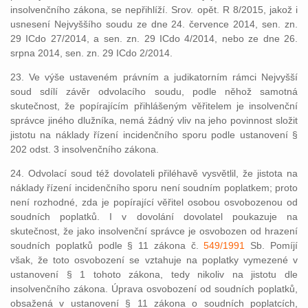
insolvenčního zákona, se nepřihlíží. Srov. opět. R 8/2015, jakož i
usnesení Nejvyššího soudu ze dne 24. července 2014, sen. zn.
29 ICdo 27/2014, a sen. zn. 29 ICdo 4/2014, nebo ze dne 26.
srpna 2014, sen. zn. 29 ICdo 2/2014.
23. Ve výše ustaveném právním a judikatorním rámci Nejvyšší
soud sdílí závěr odvolacího soudu, podle něhož samotná
skutečnost, že popírajícím přihlášeným věřitelem je insolvenční
správce jiného dlužníka, nemá žádný vliv na jeho povinnost složit
jistotu na náklady řízení incidenčního sporu podle ustanovení §
202 odst. 3 insolvenčního zákona.
24. Odvolací soud též dovolateli přiléhavě vysvětlil, že jistota na
náklady řízení incidenčního sporu není soudním poplatkem; proto
není rozhodné, zda je popírající věřitel osobou osvobozenou od
soudních poplatků. I v dovolání dovolatel poukazuje na
skutečnost, že jako insolvenční správce je osvobozen od hrazení
soudních poplatků podle § 11 zákona č.
549/1991
Sb. Pomíjí
však, že toto osvobození se vztahuje na poplatky vymezené v
ustanovení § 1 tohoto zákona, tedy nikoliv na jistotu dle
insolvenčního zákona. Úprava osvobození od soudních poplatků,
obsažená v ustanovení § 11 zákona o soudních poplatcích,