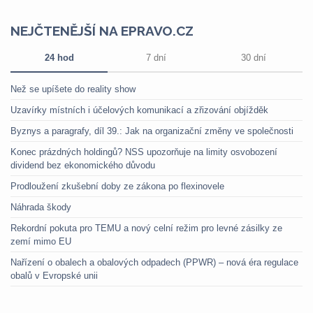
NEJČTENĚJŠÍ NA EPRAVO.CZ
24 hod
7 dní
30 dní
Než se upíšete do reality show
Uzavírky místních i účelových komunikací a zřizování objížděk
Byznys a paragrafy, díl 39.: Jak na organizační změny ve společnosti
Konec prázdných holdingů? NSS upozorňuje na limity osvobození
dividend bez ekonomického důvodu
Prodloužení zkušební doby ze zákona po flexinovele
Náhrada škody
Rekordní pokuta pro TEMU a nový celní režim pro levné zásilky ze
zemí mimo EU
Nařízení o obalech a obalových odpadech (PPWR) – nová éra regulace
obalů v Evropské unii