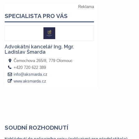
SOUDNÍ ROZHODNUTÍ
Nahlédnutí do policejního spisu (exkluzivně pro předplatitele)