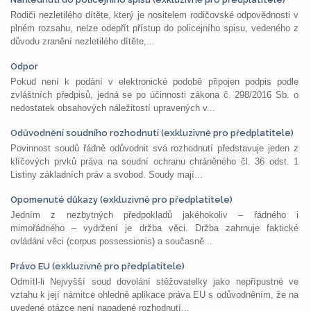
Rodiči nezletilého dítěte, který je nositelem rodičovské odpovědnosti v
plném rozsahu, nelze odepřít přístup do policejního spisu, vedeného z
důvodu zranění nezletilého dítěte,...
Odpor
Pokud není k podání v elektronické podobě připojen podpis podle
zvláštních předpisů, jedná se po účinnosti zákona č. 298/2016 Sb. o
nedostatek obsahových náležitostí upravených v...
Odůvodnění soudního rozhodnutí (exkluzivně pro předplatitele)
Povinnost soudů řádně odůvodnit svá rozhodnutí představuje jeden z
klíčových prvků práva na soudní ochranu chráněného čl. 36 odst. 1
Listiny základních práv a svobod. Soudy mají...
Opomenuté důkazy (exkluzivně pro předplatitele)
Jedním z nezbytných předpokladů jakéhokoliv – řádného i
mimořádného – vydržení je držba věci. Držba zahrnuje faktické
ovládání věci (corpus possessionis) a současně...
Právo EU (exkluzivně pro předplatitele)
Odmítl-li Nejvyšší soud dovolání stěžovatelky jako nepřípustné ve
vztahu k její námitce ohledně aplikace práva EU s odůvodněním, že na
uvedené otázce není napadené rozhodnutí...