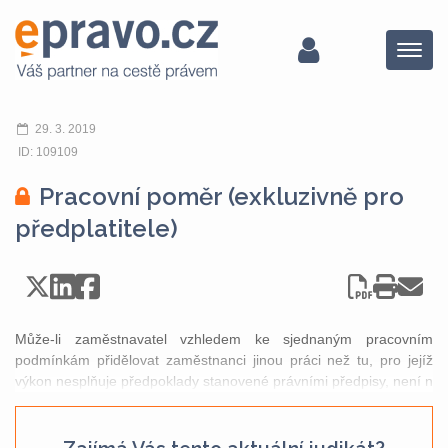
Menu
29. 3. 2019
ID: 109109
Pracovní poměr (exkluzivně pro
předplatitele)
Může-li zaměstnavatel vzhledem ke sjednaným pracovním
podmínkám přidělovat zaměstnanci jinou práci než tu, pro jejíž
výkon nesplňuje předpoklady stanovené právními předpisy, není n