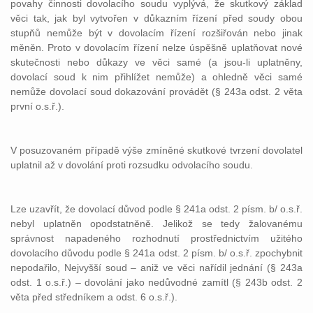
povahy činnosti dovolacího soudu vyplývá, že skutkový základ
věci tak, jak byl vytvořen v důkazním řízení před soudy obou
stupňů nemůže být v dovolacím řízení rozšiřován nebo jinak
měněn. Proto v dovolacím řízení nelze úspěšně uplatňovat nové
skutečnosti nebo důkazy ve věci samé (a jsou-li uplatněny,
dovolací soud k nim přihlížet nemůže) a ohledně věci samé
nemůže dovolací soud dokazování provádět (§ 243a odst. 2 věta
první o.s.ř.).
V posuzovaném případě výše zmíněné skutkové tvrzení dovolatel
uplatnil až v dovolání proti rozsudku odvolacího soudu.
Lze uzavřít, že dovolací důvod podle § 241a odst. 2 písm. b/ o.s.ř.
nebyl uplatněn opodstatněně. Jelikož se tedy žalovanému
správnost napadeného rozhodnutí prostřednictvím užitého
dovolacího důvodu podle § 241a odst. 2 písm. b/ o.s.ř. zpochybnit
nepodařilo, Nejvyšší soud – aniž ve věci nařídil jednání (§ 243a
odst. 1 o.s.ř.) – dovolání jako nedůvodné zamítl (§ 243b odst. 2
věta před středníkem a odst. 6 o.s.ř.).