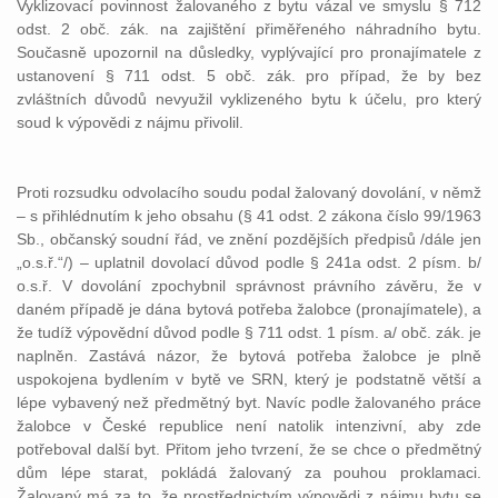
Vyklizovací povinnost žalovaného z bytu vázal ve smyslu § 712
odst. 2 obč. zák. na zajištění přiměřeného náhradního bytu.
Současně upozornil na důsledky, vyplývající pro pronajímatele z
ustanovení § 711 odst. 5 obč. zák. pro případ, že by bez
zvláštních důvodů nevyužil vyklizeného bytu k účelu, pro který
soud k výpovědi z nájmu přivolil.
Proti rozsudku odvolacího soudu podal žalovaný dovolání, v němž
– s přihlédnutím k jeho obsahu (§ 41 odst. 2 zákona číslo 99/1963
Sb., občanský soudní řád, ve znění pozdějších předpisů /dále jen
„o.s.ř.“/) – uplatnil dovolací důvod podle § 241a odst. 2 písm. b/
o.s.ř. V dovolání zpochybnil správnost právního závěru, že v
daném případě je dána bytová potřeba žalobce (pronajímatele), a
že tudíž výpovědní důvod podle § 711 odst. 1 písm. a/ obč. zák. je
naplněn. Zastává názor, že bytová potřeba žalobce je plně
uspokojena bydlením v bytě ve SRN, který je podstatně větší a
lépe vybavený než předmětný byt. Navíc podle žalovaného práce
žalobce v České republice není natolik intenzivní, aby zde
potřeboval další byt. Přitom jeho tvrzení, že se chce o předmětný
dům lépe starat, pokládá žalovaný za pouhou proklamaci.
Žalovaný má za to, že prostřednictvím výpovědi z nájmu bytu se