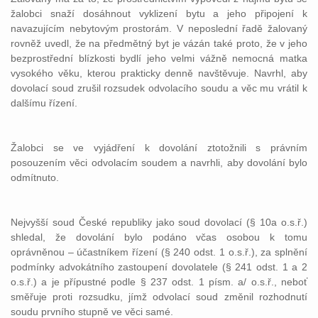
žalobci snaží dosáhnout vyklizení bytu a jeho připojení k
navazujícím nebytovým prostorám. V neposlední řadě žalovaný
rovněž uvedl, že na předmětný byt je vázán také proto, že v jeho
bezprostřední blízkosti bydlí jeho velmi vážně nemocná matka
vysokého věku, kterou prakticky denně navštěvuje. Navrhl, aby
dovolací soud zrušil rozsudek odvolacího soudu a věc mu vrátil k
dalšímu řízení.
Žalobci se ve vyjádření k dovolání ztotožnili s právním
posouzením věci odvolacím soudem a navrhli, aby dovolání bylo
odmítnuto.
Nejvyšší soud České republiky jako soud dovolací (§ 10a o.s.ř.)
shledal, že dovolání bylo podáno včas osobou k tomu
oprávněnou – účastníkem řízení (§ 240 odst. 1 o.s.ř.), za splnění
podmínky advokátního zastoupení dovolatele (§ 241 odst. 1 a 2
o.s.ř.) a je přípustné podle § 237 odst. 1 písm. a/ o.s.ř., neboť
směřuje proti rozsudku, jímž odvolací soud změnil rozhodnutí
soudu prvního stupně ve věci samé.