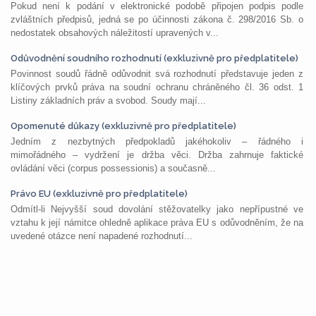
Pokud není k podání v elektronické podobě připojen podpis podle
zvláštních předpisů, jedná se po účinnosti zákona č. 298/2016 Sb. o
nedostatek obsahových náležitostí upravených v...
Odůvodnění soudního rozhodnutí (exkluzivně pro předplatitele)
Povinnost soudů řádně odůvodnit svá rozhodnutí představuje jeden z
klíčových prvků práva na soudní ochranu chráněného čl. 36 odst. 1
Listiny základních práv a svobod. Soudy mají...
Opomenuté důkazy (exkluzivně pro předplatitele)
Jedním z nezbytných předpokladů jakéhokoliv – řádného i
mimořádného – vydržení je držba věci. Držba zahrnuje faktické
ovládání věci (corpus possessionis) a současně...
Právo EU (exkluzivně pro předplatitele)
Odmítl-li Nejvyšší soud dovolání stěžovatelky jako nepřípustné ve
vztahu k její námitce ohledně aplikace práva EU s odůvodněním, že na
uvedené otázce není napadené rozhodnutí...