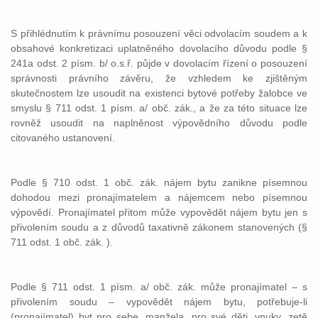
S přihlédnutím k právnímu posouzení věci odvolacím soudem a k
obsahové konkretizaci uplatněného dovolacího důvodu podle §
241a odst. 2 písm. b/ o.s.ř. půjde v dovolacím řízení o posouzení
správnosti právního závěru, že vzhledem ke zjištěným
skutečnostem lze usoudit na existenci bytové potřeby žalobce ve
smyslu § 711 odst. 1 písm. a/ obč. zák., a že za této situace lze
rovněž usoudit na naplněnost výpovědního důvodu podle
citovaného ustanovení.
Podle § 710 odst. 1 obč. zák. nájem bytu zanikne písemnou
dohodou mezi pronajímatelem a nájemcem nebo písemnou
výpovědí. Pronajímatel přitom může vypovědět nájem bytu jen s
přivolením soudu a z důvodů taxativně zákonem stanovených (§
711 odst. 1 obč. zák. ).
Podle § 711 odst. 1 písm. a/ obč. zák. může pronajímatel – s
přivolením soudu – vypovědět nájem bytu, potřebuje-li
(pronajímatel) byt pro sebe, manžela, pro své děti, vnuky, zetě