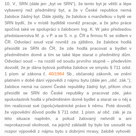
10, V., SRN (dále jen „byt ve SRN“), že tento byt je větší a lépe
vybavený než předmětný byt, a že v České republice nemá
žalobce žádný byt. Dále zjistily, že žalobce s manželkou v bytě ve
SRN bydlí, že v místě bydliště rovněž pracuje, a že jeho práce
spočívá také ve spolupráci s žalobcem Ing. K. W. jako předsedou
představenstva M. p. v P. a se S. n. p. ČR a firmou N. se sídlem v
ČR. Odvolací soud vzal rovněž za zjištěno, že žalobce hodlá
přesídlit ze SRN do ČR, že zde hodlá pracovat a bydlet v
předmětném domě a tím se také lépe starat o předmětný dům.
Odvolací soud – na rozdíl od soudu prvního stupně – především
dovodil, že je dána bytová potřeba žalobce ve smyslu § 711 odst.
1 písm. a/ zákona č.
40/1964
Sb., občanský zákoník, ve znění
platném v době dání výpovědi z nájmu bytu (dále jen „obč. zák.“);
žalobce nemá na území České republiky žádný byt, přitom chce
přesídlit se SRN do České republiky a pracovat zde, jako
spoluvlastník hodlá v předmětném domě bydlet a starat se o něj a
tím realizovat své (spolu)vlastnické právo k němu. Poté dovodil,
že výpovědní důvod podle § 711 odst. 1 písm. a/ obč. zák. je za
této situace naplněn, a pokud žalovaný netvrdil a ani
neprokazoval okolnosti, na jejichž základě by bylo lze usoudit na
rozpor výpovědi z nájmu bytu s dobrými mravy, žalobě vyhověl.