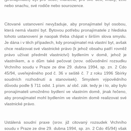
nebo snachu, své rodiče nebo sourozence.
Citované ustanovení nevyžaduje, aby pronajímatel byl osobou,
která nemá vlastní byt. Bytovou potřebu pronajímatele z hlediska
tohoto ustanovení je naopak třeba chápat v širším slova smyslu.
Je dána i v těch případech, kdy pronajímatel má vlastní byt, avšak
chce realizovat své vlastnické právo (k jehož obsahu patří rovněž
právo užívat předmět vlastnictví) bydlením v domě, jehož je
vlastníkem, a o dům také pečovat (srov. odůvodnění rozsudku
Vrchního soudu v Praze ze dne 29. dubna 1994, sp. zn. 2 Cdo
45/94, uveřejněného pod č. 36 v sešitě č. 7 z roku 1996 Sbírky
soudních rozhodnutí a stanovisek). Smyslem výpovědního
důvodu podle § 711 odst. 1 písm. a/ obč. zák. tedy je i to, aby bylo
pronajímateli umožněno bydlení ve vlastním domě, jinak řečeno,
aby pronajímatel mohl bydlením ve vlastním domě realizovat své
vlastnické právo.
Ustálená soudní praxe (srov. již citovaný rozsudek Vrchního
soudu v Praze ze dne 29. dubna 1994, sp. zn. 2 Cdo 45/94) však