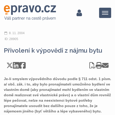
Menu
8. 11. 2004
ID: 28905
Přivolení k výpovědi z nájmu bytu
Je-li smyslem výpovědního důvodu podle § 711 odst. 1 písm.
a/ obč. zák. i to, aby bylo pronajímateli umožněno bydlení ve
vlastním domě (aby pronajímatel mohl bydlením ve vlastním
domě realizovat své vlastnické právo) a o vlastní dům rovněž
lépe pečovat, nelze na neexistenci bytové potřeby
pronajímatele usoudit bez dalšího pouze z toho, že je
nájemcem jiného (byť většího a lépe vybaveného) bytu.