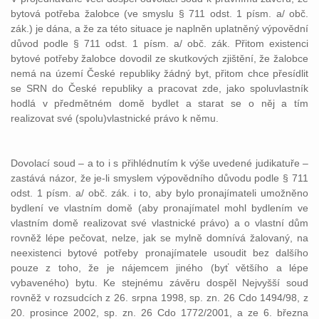
bytová potřeba žalobce (ve smyslu § 711 odst. 1 písm. a/ obč.
zák.) je dána, a že za této situace je naplněn uplatněný výpovědní
důvod podle § 711 odst. 1 písm. a/ obč. zák. Přitom existenci
bytové potřeby žalobce dovodil ze skutkových zjištění, že žalobce
nemá na území České republiky žádný byt, přitom chce přesídlit
se SRN do České republiky a pracovat zde, jako spoluvlastník
hodlá v předmětném domě bydlet a starat se o něj a tím
realizovat své (spolu)vlastnické právo k němu.
Dovolací soud – a to i s přihlédnutím k výše uvedené judikatuře –
zastává názor, že je-li smyslem výpovědního důvodu podle § 711
odst. 1 písm. a/ obč. zák. i to, aby bylo pronajímateli umožněno
bydlení ve vlastním domě (aby pronajímatel mohl bydlením ve
vlastním domě realizovat své vlastnické právo) a o vlastní dům
rovněž lépe pečovat, nelze, jak se mylně domnívá žalovaný, na
neexistenci bytové potřeby pronajímatele usoudit bez dalšího
pouze z toho, že je nájemcem jiného (byť většího a lépe
vybaveného) bytu. Ke stejnému závěru dospěl Nejvyšší soud
rovněž v rozsudcích z 26. srpna 1998, sp. zn. 26 Cdo 1494/98, z
20. prosince 2002, sp. zn. 26 Cdo 1772/2001, a ze 6. března