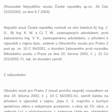
(Rozsudek Nejvyššího soudu České republiky sp.zn. 26 Cdo
2223/2002, ze dne 9.7.2003)
Nejvyšší soud České republiky rozhodl ve věci žalobců A) Ing. J.
G., B) Ing. K. W. a C) T. W., zastoupených advokátem, proti
žalovanému Ing. V. K., zastoupenému advokátem, o přivolení k
výpovědi z nájmu bytu, vedené u Obvodního soudu pro Prahu 2
pod sp. zn. 10 C 56/2001, o dovolání žalovaného proti rozsudku
Městského soudu v Praze ze dne 20. června 2002, č. j. 22 Co
251/2002-71, tak, že dovolání zamítl.
Z odůvodnění :
Obvodní soud pro Prahu 2 (soud prvního stupně) rozsudkem ze
dne 19. března 2002, č. j. 10 C 56/2001-51, zamítl žalobu na
přivolení k výpovědi z nájmu „bytu č. 3, majícího v kuchyni
společnou stěnu s nebytovým prostorem, s okny do Ch. ulice, o
velikosti 1+1 s příslušenstvím, I. kategorie (dále jen „předmětný