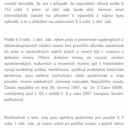
rovněž dovodila, že ani v případě, že výpovědní důvod podle §
711 odst. 1 písm. a/ obč. zák. bude dán, nemusí soud
(mimořádně) žalobě na přivolení k výpovědi z nájmu bytu
vyhovět, a to s ohledem na ustanovení § 3 odst. 1 obč. zák.
Podle § 3 odst. 1 obč. zák. výkon práv a povinností vyplývajících z
občanskoprávních vztahů nesmí bez právního důvodu zasahovat
do práv a oprávněných zájmů jiných a nesmí být v rozporu s
dobrými mravy. Přitom dobrými mravy se rozumí souhrn
společenských, kulturních a mravních norem, jež v historickém
vývoji osvědčují určitou neměnnost, vystihují podstatné historické
tendence, jsou sdíleny rozhodující částí společnosti a mají
povahu norem základních (srovnej rozsudek Nejvyššího soudu
České republiky ze dne 26. června 1997, sp. zn. 3 Cdon 69/96,
uveřejněný pod č. 62 v sešitě č. 8 z roku 1997 časopisu Soudní
judikatura).
Rozhodnutí o tom, zda jsou splněny podmínky pro použití § 3
odst. 1 obč. zák., je nutno učinit po pečlivé úvaze, v jejímž rámci