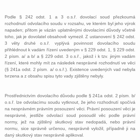
Podle § 242 odst. 1 a 3 o.s.ř. dovolací soud přezkoumá
rozhodnutí odvolacího soudu v rozsahu, ve kterém byl jeho výrok
napaden; přitom je vázán uplatněnými dovolacími důvody včetně
toho, jak je dovolatel obsahově vymezil. Z ustanovení § 242 odst.
3 věty druhé o.s.ř. vyplývá povinnost dovolacího soudu
přihlédnout k vadám řízení uvedeným v § 229 odst. 1, § 229 odst.
2 písm. a/ a b/ a § 229 odst. 3 o.s.ř., jakož i k tzv. jiným vadám
řízení, které mohly mít za následek nesprávné rozhodnutí ve věci
(§ 241a odst. 2 písm. a/ o.s.ř.). Existence uvedených vad nebyla
tvrzena a z obsahu spisu tyto vady zjištěny nebyly.
Prostřednictvím dovolacího důvodu podle § 241a odst. 2 písm. b/
o.s.ř. lze odvolacímu soudu vytknout, že jeho rozhodnutí spočívá
na nesprávném právním posouzení věci. Právní posouzení věci je
nesprávné, jestliže odvolací soud posoudil věc podle právní
normy, jež na zjištěný skutkový stav nedopadá, nebo právní
normu, sice správně určenou, nesprávně vyložil, případně ji na
daný skutkový stav nesprávně aplikoval.