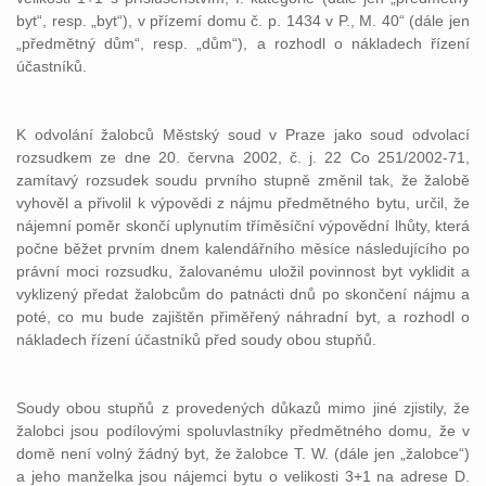
byt“, resp. „byt“), v přízemí domu č. p. 1434 v P., M. 40“ (dále jen
„předmětný dům“, resp. „dům“), a rozhodl o nákladech řízení
účastníků.
K odvolání žalobců Městský soud v Praze jako soud odvolací
rozsudkem ze dne 20. června 2002, č. j. 22 Co 251/2002-71,
zamítavý rozsudek soudu prvního stupně změnil tak, že žalobě
vyhověl a přivolil k výpovědi z nájmu předmětného bytu, určil, že
nájemní poměr skončí uplynutím tříměsíční výpovědní lhůty, která
počne běžet prvním dnem kalendářního měsíce následujícího po
právní moci rozsudku, žalovanému uložil povinnost byt vyklidit a
vyklizený předat žalobcům do patnácti dnů po skončení nájmu a
poté, co mu bude zajištěn přiměřený náhradní byt, a rozhodl o
nákladech řízení účastníků před soudy obou stupňů.
Soudy obou stupňů z provedených důkazů mimo jiné zjistily, že
žalobci jsou podílovými spoluvlastníky předmětného domu, že v
domě není volný žádný byt, že žalobce T. W. (dále jen „žalobce“)
a jeho manželka jsou nájemci bytu o velikosti 3+1 na adrese D.