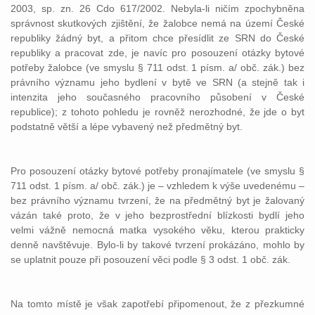
2003, sp. zn. 26 Cdo 617/2002. Nebyla-li ničím zpochybněna
správnost skutkových zjištění, že žalobce nemá na území České
republiky žádný byt, a přitom chce přesídlit ze SRN do České
republiky a pracovat zde, je navíc pro posouzení otázky bytové
potřeby žalobce (ve smyslu § 711 odst. 1 písm. a/ obč. zák.) bez
právního významu jeho bydlení v bytě ve SRN (a stejně tak i
intenzita jeho současného pracovního působení v České
republice); z tohoto pohledu je rovněž nerozhodné, že jde o byt
podstatně větší a lépe vybavený než předmětný byt.
Pro posouzení otázky bytové potřeby pronajímatele (ve smyslu §
711 odst. 1 písm. a/ obč. zák.) je – vzhledem k výše uvedenému –
bez právního významu tvrzení, že na předmětný byt je žalovaný
vázán také proto, že v jeho bezprostřední blízkosti bydlí jeho
velmi vážně nemocná matka vysokého věku, kterou prakticky
denně navštěvuje. Bylo-li by takové tvrzení prokázáno, mohlo by
se uplatnit pouze při posouzení věci podle § 3 odst. 1 obč. zák.
Na tomto místě je však zapotřebí připomenout, že z přezkumné