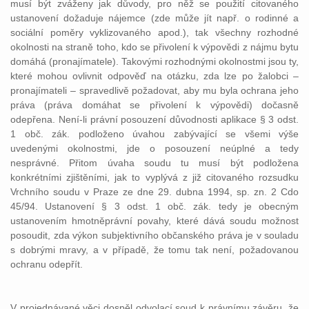
musí být zváženy jak důvody, pro něž se použití citovaného
ustanovení dožaduje nájemce (zde může jít např. o rodinné a
sociální poměry vyklizovaného apod.), tak všechny rozhodné
okolnosti na straně toho, kdo se přivolení k výpovědi z nájmu bytu
domáhá (pronajímatele). Takovými rozhodnými okolnostmi jsou ty,
které mohou ovlivnit odpověď na otázku, zda lze po žalobci –
pronajímateli – spravedlivě požadovat, aby mu byla ochrana jeho
práva (práva domáhat se přivolení k výpovědi) dočasně
odepřena. Není-li právní posouzení důvodnosti aplikace § 3 odst.
1 obč. zák. podloženo úvahou zabývající se všemi výše
uvedenými okolnostmi, jde o posouzení neúplné a tedy
nesprávné. Přitom úvaha soudu tu musí být podložena
konkrétními zjištěními, jak to vyplývá z již citovaného rozsudku
Vrchního soudu v Praze ze dne 29. dubna 1994, sp. zn. 2 Cdo
45/94. Ustanovení § 3 odst. 1 obč. zák. tedy je obecným
ustanovením hmotněprávní povahy, které dává soudu možnost
posoudit, zda výkon subjektivního občanského práva je v souladu
s dobrými mravy, a v případě, že tomu tak není, požadovanou
ochranu odepřít.
V projednávané věci dospěl odvolací soud k právnímu závěru, že