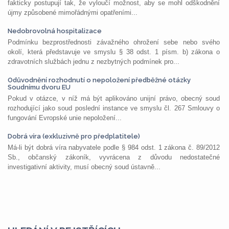
fakticky postupují tak, že vyloučí možnost, aby se mohl odškodnění
újmy způsobené mimořádnými opatřeními...
Nedobrovolná hospitalizace
Podmínku bezprostřednosti závažného ohrožení sebe nebo svého
okolí, která představuje ve smyslu § 38 odst. 1 písm. b) zákona o
zdravotních službách jednu z nezbytných podmínek pro...
Odůvodnění rozhodnutí o nepoložení předběžné otázky
Soudnímu dvoru EU
Pokud v otázce, v níž má být aplikováno unijní právo, obecný soud
rozhodující jako soud poslední instance ve smyslu čl. 267 Smlouvy o
fungování Evropské unie nepoložení...
Dobrá víra (exkluzivně pro předplatitele)
Má-li být dobrá víra nabyvatele podle § 984 odst. 1 zákona č. 89/2012
Sb., občanský zákoník, vyvrácena z důvodu nedostatečné
investigativní aktivity, musí obecný soud ústavně...