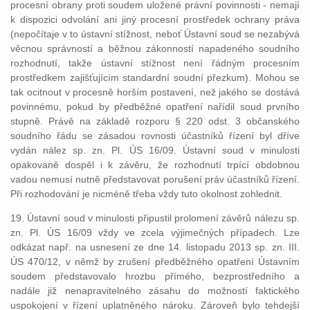
procesní obrany proti soudem uložené právní povinnosti - nemají
k dispozici odvolání ani jiný procesní prostředek ochrany práva
(nepočítaje v to ústavní stížnost, neboť Ústavní soud se nezabývá
věcnou správností a běžnou zákonností napadeného soudního
rozhodnutí, takže ústavní stížnost není řádným procesním
prostředkem zajišťujícím standardní soudní přezkum). Mohou se
tak ocitnout v procesně horším postavení, než jakého se dostává
povinnému, pokud by předběžné opatření nařídil soud prvního
stupně. Právě na základě rozporu § 220 odst. 3 občanského
soudního řádu se zásadou rovnosti účastníků řízení byl dříve
vydán nález sp. zn. Pl. ÚS 16/09. Ústavní soud v minulosti
opakovaně dospěl i k závěru, že rozhodnutí trpící obdobnou
vadou nemusí nutně představovat porušení práv účastníků řízení.
Při rozhodování je nicméně třeba vždy tuto okolnost zohlednit.
19. Ústavní soud v minulosti připustil prolomení závěrů nálezu sp.
zn. Pl. ÚS 16/09 vždy ve zcela výjimečných případech. Lze
odkázat např. na usnesení ze dne 14. listopadu 2013 sp. zn. III.
ÚS 470/12, v němž by zrušení předběžného opatření Ústavním
soudem představovalo hrozbu přímého, bezprostředního a
nadále již nenapravitelného zásahu do možností faktického
uspokojení v řízení uplatněného nároku. Zároveň bylo tehdejší