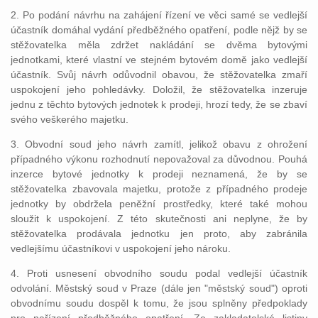
2. Po podání návrhu na zahájení řízení ve věci samé se vedlejší
účastník domáhal vydání předběžného opatření, podle nějž by se
stěžovatelka měla zdržet nakládání se dvěma bytovými
jednotkami, které vlastní ve stejném bytovém domě jako vedlejší
účastník. Svůj návrh odůvodnil obavou, že stěžovatelka zmaří
uspokojení jeho pohledávky. Doložil, že stěžovatelka inzeruje
jednu z těchto bytových jednotek k prodeji, hrozí tedy, že se zbaví
svého veškerého majetku.
3. Obvodní soud jeho návrh zamítl, jelikož obavu z ohrožení
případného výkonu rozhodnutí nepovažoval za důvodnou. Pouhá
inzerce bytové jednotky k prodeji neznamená, že by se
stěžovatelka zbavovala majetku, protože z případného prodeje
jednotky by obdržela peněžní prostředky, které také mohou
sloužit k uspokojení. Z této skutečnosti ani neplyne, že by
stěžovatelka prodávala jednotku jen proto, aby zabránila
vedlejšímu účastníkovi v uspokojení jeho nároku.
4. Proti usnesení obvodního soudu podal vedlejší účastník
odvolání. Městský soud v Praze (dále jen "městský soud") oproti
obvodnímu soudu dospěl k tomu, že jsou splněny předpoklady