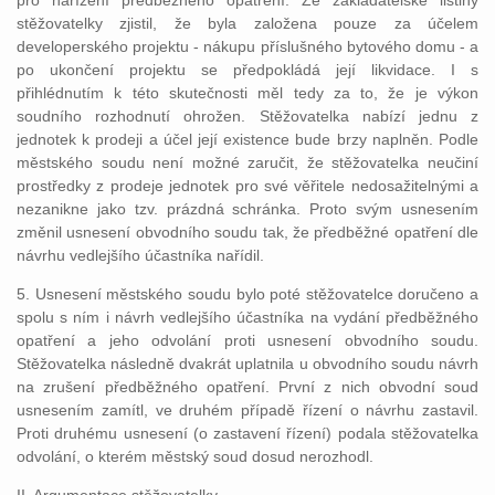
pro nařízení předběžného opatření. Ze zakladatelské listiny
stěžovatelky zjistil, že byla založena pouze za účelem
developerského projektu - nákupu příslušného bytového domu - a
po ukončení projektu se předpokládá její likvidace. I s
přihlédnutím k této skutečnosti měl tedy za to, že je výkon
soudního rozhodnutí ohrožen. Stěžovatelka nabízí jednu z
jednotek k prodeji a účel její existence bude brzy naplněn. Podle
městského soudu není možné zaručit, že stěžovatelka neučiní
prostředky z prodeje jednotek pro své věřitele nedosažitelnými a
nezanikne jako tzv. prázdná schránka. Proto svým usnesením
změnil usnesení obvodního soudu tak, že předběžné opatření dle
návrhu vedlejšího účastníka nařídil.
5. Usnesení městského soudu bylo poté stěžovatelce doručeno a
spolu s ním i návrh vedlejšího účastníka na vydání předběžného
opatření a jeho odvolání proti usnesení obvodního soudu.
Stěžovatelka následně dvakrát uplatnila u obvodního soudu návrh
na zrušení předběžného opatření. První z nich obvodní soud
usnesením zamítl, ve druhém případě řízení o návrhu zastavil.
Proti druhému usnesení (o zastavení řízení) podala stěžovatelka
odvolání, o kterém městský soud dosud nerozhodl.