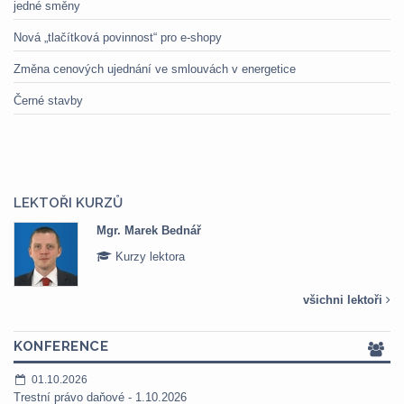
jedné směny
Nová „tlačítková povinnost“ pro e-shopy
Změna cenových ujednání ve smlouvách v energetice
Černé stavby
LEKTOŘI KURZŮ
Bednář
Mgr. Veronika P
tora
Kurzy lektora
všichni lektoři
KONFERENCE
01.10.2026
Trestní právo daňové - 1.10.2026