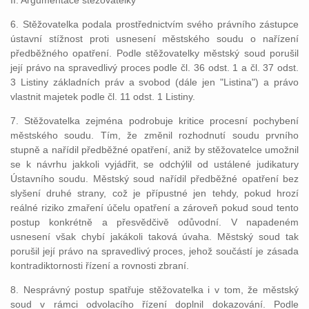
II. Argumentace stěžovatelky
6. Stěžovatelka podala prostřednictvím svého právního zástupce
ústavní stížnost proti usnesení městského soudu o nařízení
předběžného opatření. Podle stěžovatelky městský soud porušil
její právo na spravedlivý proces podle čl. 36 odst. 1 a čl. 37 odst.
3 Listiny základních práv a svobod (dále jen "Listina") a právo
vlastnit majetek podle čl. 11 odst. 1 Listiny.
7. Stěžovatelka zejména podrobuje kritice procesní pochybení
městského soudu. Tím, že změnil rozhodnutí soudu prvního
stupně a nařídil předběžné opatření, aniž by stěžovatelce umožnil
se k návrhu jakkoli vyjádřit, se odchýlil od ustálené judikatury
Ústavního soudu. Městský soud nařídil předběžné opatření bez
slyšení druhé strany, což je přípustné jen tehdy, pokud hrozí
reálné riziko zmaření účelu opatření a zároveň pokud soud tento
postup konkrétně a přesvědčivě odůvodní. V napadeném
usnesení však chybí jakákoli taková úvaha. Městský soud tak
porušil její právo na spravedlivý proces, jehož součástí je zásada
kontradiktornosti řízení a rovnosti zbraní.
8. Nesprávný postup spatřuje stěžovatelka i v tom, že městský
soud v rámci odvolacího řízení doplnil dokazování. Podle