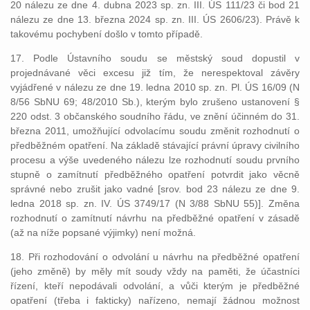
20 nálezu ze dne 4. dubna 2023 sp. zn. III. ÚS 111/23 či bod 21
nálezu ze dne 13. března 2024 sp. zn. III. ÚS 2606/23). Právě k
takovému pochybení došlo v tomto případě.
17. Podle Ústavního soudu se městský soud dopustil v
projednávané věci excesu již tím, že nerespektoval závěry
vyjádřené v nálezu ze dne 19. ledna 2010 sp. zn. Pl. ÚS 16/09 (N
8/56 SbNU 69; 48/2010 Sb.), kterým bylo zrušeno ustanovení §
220 odst. 3 občanského soudního řádu, ve znění účinném do 31.
března 2011, umožňující odvolacímu soudu změnit rozhodnutí o
předběžném opatření. Na základě stávající právní úpravy civilního
procesu a výše uvedeného nálezu lze rozhodnutí soudu prvního
stupně o zamítnutí předběžného opatření potvrdit jako věcně
správné nebo zrušit jako vadné [srov. bod 23 nálezu ze dne 9.
ledna 2018 sp. zn. IV. ÚS 3749/17 (N 3/88 SbNU 55)]. Změna
rozhodnutí o zamítnutí návrhu na předběžné opatření v zásadě
(až na níže popsané výjimky) není možná.
18. Při rozhodování o odvolání u návrhu na předběžné opatření
(jeho změně) by měly mít soudy vždy na paměti, že účastníci
řízení, kteří nepodávali odvolání, a vůči kterým je předběžné
opatření (třeba i fakticky) nařízeno, nemají žádnou možnost