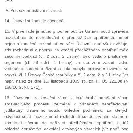
věci.
IV. Posouzení ústavní stížnosti
14. Ústavní stížnost je důvodná.
15. V prvé řadě je nutno připomenout, že Ústavní soud zpravidla
nezasahuje do rozhodování o předběžných opatřeních, neboť
nejde o konečná rozhodnutí ve věci. Ústavní soud však ověřuje,
zda rozhodnutí o návrhu na vydání předběžného opatření mělo
zákonný podklad (čl. 2 odst. 2 Listiny), bylo vydáno příslušným
orgánem (čl. 38 odst. 1 Listiny) za dodržení zásad řádně
vedeného soudního řízení a zda nebylo projevem svévole ve
smyslu čl. 1 Ústavy České republiky a čl. 2 odst. 2 a 3 Listiny [viz
např. nález ze dne 10. listopadu 1999 sp. zn. II. ÚS 221/98 (N
158/16 SbNU 171)].
16. Důvodem pro kasační zásah je také hrubé porušení zásad
spravedlivého procesu, zejména v případech nereflektování
judikatury Ústavního soudu ohledně podmínek, za kterých
odvolací soud může změnit rozhodnutí soudu prvního stupně o
zamítnutí návrhu na nařízení předběžného opatření, a též
ohledně doručování odvolání v takových situacích (viz např. bod