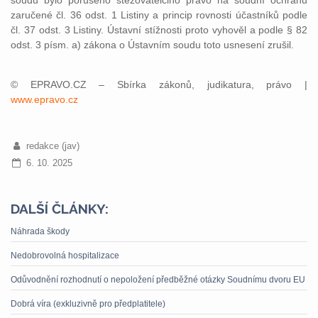
soudu bylo porušeno stěžovatelčino právo na soudní ochranu
zaručené čl. 36 odst. 1 Listiny a princip rovnosti účastníků podle
čl. 37 odst. 3 Listiny. Ústavní stížnosti proto vyhověl a podle § 82
odst. 3 písm. a) zákona o Ústavním soudu toto usnesení zrušil.
© EPRAVO.CZ – Sbírka zákonů, judikatura, právo |
www.epravo.cz
redakce (jav)
6. 10. 2025
DALŠÍ ČLÁNKY:
Náhrada škody
Nedobrovolná hospitalizace
Odůvodnění rozhodnutí o nepoložení předběžné otázky Soudnímu dvoru EU
Dobrá víra (exkluzivně pro předplatitele)