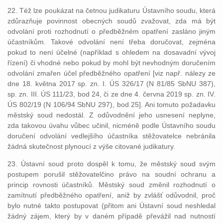
22. Též lze poukázat na četnou judikaturu Ústavního soudu, která
zdůrazňuje povinnost obecných soudů zvažovat, zda má být
odvolání proti rozhodnutí o předběžném opatření zasláno jiným
účastníkům. Takové odvolání není třeba doručovat, zejména
pokud to není účelné (například s ohledem na dosavadní vývoj
řízení) či vhodné nebo pokud by mohl být nevhodným doručením
odvolání zmařen účel předběžného opatření [viz např. nálezy ze
dne 18. května 2017 sp. zn. I. ÚS 326/17 (N 81/85 SbNU 387),
sp. zn. III. ÚS 111/23, bod 24, či ze dne 4. června 2019 sp. zn. IV.
ÚS 802/19 (N 106/94 SbNU 297), bod 25]. Ani tomuto požadavku
městský soud nedostál. Z odůvodnění jeho usnesení neplyne,
zda takovou úvahu vůbec učinil, nicméně podle Ústavního soudu
doručení odvolání vedlejšího účastníka stěžovatelce nebránila
žádná skutečnost plynoucí z výše citované judikatury.
23. Ústavní soud proto dospěl k tomu, že městský soud svým
postupem porušil stěžovatelčino právo na soudní ochranu a
princip rovnosti účastníků. Městský soud změnil rozhodnutí o
zamítnutí předběžného opatření, aniž by zvlášť odůvodnil, proč
bylo nutné takto postupovat (přitom ani Ústavní soud neshledal
žádný zájem, který by v daném případě převážil nad nutností