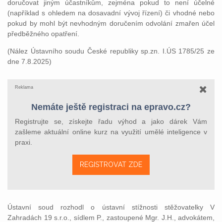
doručovat jiným účastníkům, zejména pokud to není účelné
(například s ohledem na dosavadní vývoj řízení) či vhodné nebo
pokud by mohl být nevhodným doručením odvolání zmařen účel
předběžného opatření.
(Nález Ústavního soudu České republiky sp.zn. I.ÚS 1785/25 ze
dne 7.8.2025)
Reklama
Nemáte ještě registraci na epravo.cz?
Registrujte se, získejte řadu výhod a jako dárek Vám
zašleme aktuální online kurz na využití umělé inteligence v
praxi.
REGISTROVAT ZDE
Ústavní soud rozhodl o ústavní stížnosti stěžovatelky V
Zahradách 19 s.r.o., sídlem P., zastoupené Mgr. J.H., advokátem,