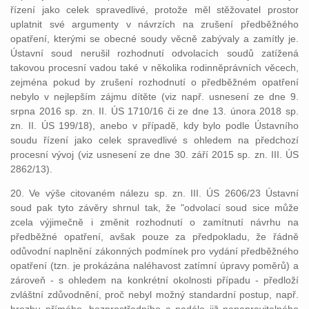
řízení jako celek spravedlivé, protože měl stěžovatel prostor
uplatnit své argumenty v návrzích na zrušení předběžného
opatření, kterými se obecné soudy věcně zabývaly a zamítly je.
Ústavní soud nerušil rozhodnutí odvolacích soudů zatížená
takovou procesní vadou také v několika rodinněprávních věcech,
zejména pokud by zrušení rozhodnutí o předběžném opatření
nebylo v nejlepším zájmu dítěte (viz např. usnesení ze dne 9.
srpna 2016 sp. zn. II. ÚS 1710/16 či ze dne 13. února 2018 sp.
zn. II. ÚS 199/18), anebo v případě, kdy bylo podle Ústavního
soudu řízení jako celek spravedlivé s ohledem na předchozí
procesní vývoj (viz usnesení ze dne 30. září 2015 sp. zn. III. ÚS
2862/13).
20. Ve výše citovaném nálezu sp. zn. III. ÚS 2606/23 Ústavní
soud pak tyto závěry shrnul tak, že "odvolací soud sice může
zcela výjimečně i změnit rozhodnutí o zamítnutí návrhu na
předběžné opatření, avšak pouze za předpokladu, že řádně
odůvodní naplnění zákonných podmínek pro vydání předběžného
opatření (tzn. je prokázána naléhavost zatímní úpravy poměrů) a
zároveň - s ohledem na konkrétní okolnosti případu - předloží
zvláštní zdůvodnění, proč nebyl možný standardní postup, např.