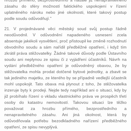
hrozbu přímého, bezprostředního a nadále již nenapravitelného
zásahu do sféry možností faktického uspokojení v řízení
uplatněného nároku nebo jiné okolnosti, které takový postup
podle soudu odůvodňují."
21. V projednávané věci městský soud svůj postup řádně
neodůvodnil. V odůvodnění napadeného usnesení zcela
absentuje jakékoli vysvětlení, proč přistoupil ke změně rozhodnutí
obvodního soudu a sám nařídil předběžné opatření, i když tím
zkrátil práva stěžovatelky. Žádné takové důvody podle Ústavního
soudu ani neplynou ze spisu či z vyjádření účastníků. Návrh na
vydání předběžného opatření je odůvodněný obavou, že by
stěžovatelka mohla prodat dotčené bytové jednotky, a zbavit se
tak jediného majetku, ze kterého by se případně vedlejší účastník
mohl uspokojit. Tato obava má plynout z toho, že stěžovatelka
inzeruje byty k prodeji. Nejde tedy například ani o situaci, kdy by
již probíhalo řízení o vkladu vlastnického práva ve prospěch třetí
osoby do katastru nemovitostí. Takovou situaci lze těžko
považovat za hrozbu přímého, bezprostředního a
nenapravitelného zásahu. Ani jiná okolnost, která by
odůvodňovala potřebu bezodkladného nařízení předběžného
opatření, ze spisu nevyplývá.