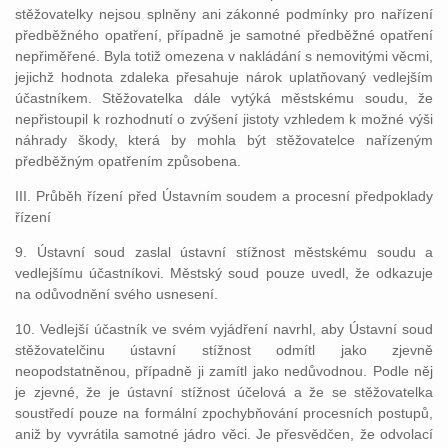
stěžovatelky nejsou splněny ani zákonné podmínky pro nařízení
předběžného opatření, případně je samotné předběžné opatření
nepřiměřené. Byla totiž omezena v nakládání s nemovitými věcmi,
jejichž hodnota zdaleka přesahuje nárok uplatňovaný vedlejším
účastníkem. Stěžovatelka dále vytýká městskému soudu, že
nepřistoupil k rozhodnutí o zvýšení jistoty vzhledem k možné výši
náhrady škody, která by mohla být stěžovatelce nařízeným
předběžným opatřením způsobena.
III. Průběh řízení před Ústavním soudem a procesní předpoklady
řízení
9. Ústavní soud zaslal ústavní stížnost městskému soudu a
vedlejšímu účastníkovi. Městský soud pouze uvedl, že odkazuje
na odůvodnění svého usnesení.
10. Vedlejší účastník ve svém vyjádření navrhl, aby Ústavní soud
stěžovatelčinu ústavní stížnost odmítl jako zjevně
neopodstatněnou, případně ji zamítl jako nedůvodnou. Podle něj
je zjevné, že je ústavní stížnost účelová a že se stěžovatelka
soustředí pouze na formální zpochybňování procesních postupů,
aniž by vyvrátila samotné jádro věci. Je přesvědčen, že odvolací