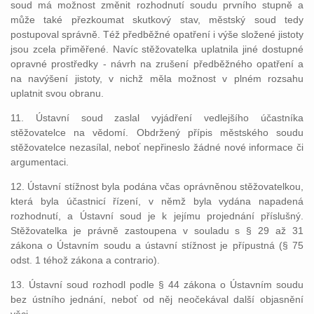
soud má možnost změnit rozhodnutí soudu prvního stupně a
může také přezkoumat skutkový stav, městský soud tedy
postupoval správně. Též předběžné opatření i výše složené jistoty
jsou zcela přiměřené. Navíc stěžovatelka uplatnila jiné dostupné
opravné prostředky - návrh na zrušení předběžného opatření a
na navýšení jistoty, v nichž měla možnost v plném rozsahu
uplatnit svou obranu.
11. Ústavní soud zaslal vyjádření vedlejšího účastníka
stěžovatelce na vědomí. Obdržený přípis městského soudu
stěžovatelce nezasílal, neboť nepřineslo žádné nové informace či
argumentaci.
12. Ústavní stížnost byla podána včas oprávněnou stěžovatelkou,
která byla účastnicí řízení, v němž byla vydána napadená
rozhodnutí, a Ústavní soud je k jejímu projednání příslušný.
Stěžovatelka je právně zastoupena v souladu s § 29 až 31
zákona o Ústavním soudu a ústavní stížnost je přípustná (§ 75
odst. 1 téhož zákona a contrario).
13. Ústavní soud rozhodl podle § 44 zákona o Ústavním soudu
bez ústního jednání, neboť od něj neočekával další objasnění