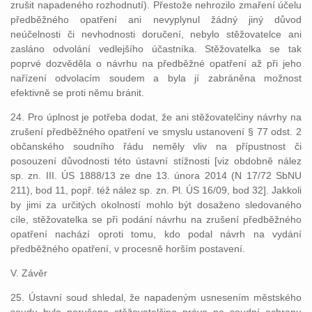
zrušit napadeného rozhodnutí). Přestože nehrozilo zmaření účelu
předběžného opatření ani nevyplynul žádný jiný důvod
neúčelnosti či nevhodnosti doručení, nebylo stěžovatelce ani
zasláno odvolání vedlejšího účastníka. Stěžovatelka se tak
poprvé dozvěděla o návrhu na předběžné opatření až při jeho
nařízení odvolacím soudem a byla jí zabráněna možnost
efektivně se proti němu bránit.
24. Pro úplnost je potřeba dodat, že ani stěžovatelčiny návrhy na
zrušení předběžného opatření ve smyslu ustanovení § 77 odst. 2
občanského soudního řádu neměly vliv na přípustnost či
posouzení důvodnosti této ústavní stížnosti [viz obdobně nález
sp. zn. III. ÚS 1888/13 ze dne 13. února 2014 (N 17/72 SbNU
211), bod 11, popř. též nález sp. zn. Pl. ÚS 16/09, bod 32]. Jakkoli
by jimi za určitých okolností mohlo být dosaženo sledovaného
cíle, stěžovatelka se při podání návrhu na zrušení předběžného
opatření nachází oproti tomu, kdo podal návrh na vydání
předběžného opatření, v procesně horším postavení.
V. Závěr
25. Ústavní soud shledal, že napadeným usnesením městského