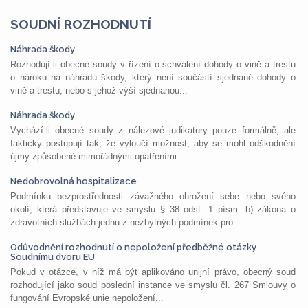
SOUDNÍ ROZHODNUTÍ
Náhrada škody
Rozhodují-li obecné soudy v řízení o schválení dohody o vině a trestu
o nároku na náhradu škody, který není součástí sjednané dohody o
vině a trestu, nebo s jehož výší sjednanou...
Náhrada škody
Vychází-li obecné soudy z nálezové judikatury pouze formálně, ale
fakticky postupují tak, že vyloučí možnost, aby se mohl odškodnění
újmy způsobené mimořádnými opatřeními...
Nedobrovolná hospitalizace
Podmínku bezprostřednosti závažného ohrožení sebe nebo svého
okolí, která představuje ve smyslu § 38 odst. 1 písm. b) zákona o
zdravotních službách jednu z nezbytných podmínek pro...
Odůvodnění rozhodnutí o nepoložení předběžné otázky
Soudnímu dvoru EU
Pokud v otázce, v níž má být aplikováno unijní právo, obecný soud
rozhodující jako soud poslední instance ve smyslu čl. 267 Smlouvy o
fungování Evropské unie nepoložení...