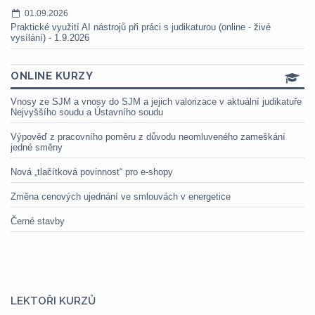
01.09.2026
Praktické využití AI nástrojů při práci s judikaturou (online - živé
vysílání) - 1.9.2026
ONLINE KURZY
Vnosy ze SJM a vnosy do SJM a jejich valorizace v aktuální judikatuře
Nejvyššího soudu a Ústavního soudu
Výpověď z pracovního poměru z důvodu neomluveného zameškání
jedné směny
Nová „tlačítková povinnost“ pro e-shopy
Změna cenových ujednání ve smlouvách v energetice
Černé stavby
LEKTOŘI KURZŮ