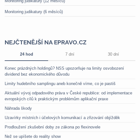
Monitoring judikatury (12 měsíců)
Monitoring judikatury (6 měsíců)
NEJČTENĚJŠÍ NA EPRAVO.CZ
24 hod
7 dní
30 dní
Konec prázdných holdingů? NSS upozorňuje na limity osvobození
dividend bez ekonomického důvodu
Limity hudebního samplingu aneb konečně víme, co je pastiš
Aktuální vývoj odpadového práva v České republice: od implementace
evropských cílů k praktickým problémům aplikační praxe
Náhrada škody
Uzavírky místních i účelových komunikací a zřizování objížděk
Prodloužení zkušební doby ze zákona po flexinovele
Než se upíšete do reality show