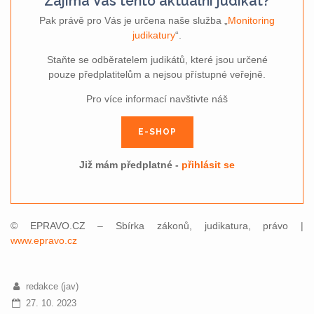
Zajímá Vás tento aktuální judikát?
Pak právě pro Vás je určena naše služba „
Monitoring
judikatury
“.
Staňte se odběratelem judikátů, které jsou určené
pouze předplatitelům a nejsou přístupné veřejně.
Pro více informací navštivte náš
E-SHOP
Již mám předplatné -
přihlásit se
© EPRAVO.CZ – Sbírka zákonů, judikatura, právo |
www.epravo.cz
redakce (jav)
27. 10. 2023