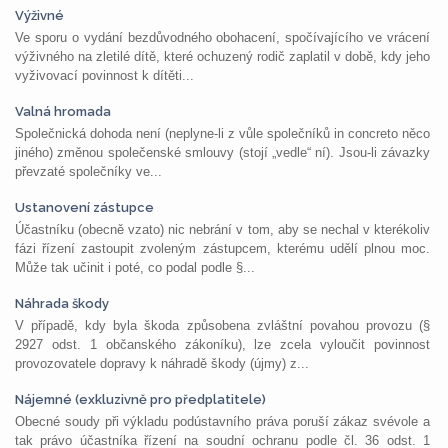
Výživné
Ve sporu o vydání bezdůvodného obohacení, spočívajícího ve vrácení
výživného na zletilé dítě, které ochuzený rodič zaplatil v době, kdy jeho
vyživovací povinnost k dítěti...
Valná hromada
Společnická dohoda není (neplyne-li z vůle společníků in concreto něco
jiného) změnou společenské smlouvy (stojí „vedle“ ní). Jsou-li závazky
převzaté společníky ve...
Ustanovení zástupce
Účastníku (obecně vzato) nic nebrání v tom, aby se nechal v kterékoliv
fázi řízení zastoupit zvoleným zástupcem, kterému udělí plnou moc.
Může tak učinit i poté, co podal podle §...
Náhrada škody
V případě, kdy byla škoda způsobena zvláštní povahou provozu (§
2927 odst. 1 občanského zákoníku), lze zcela vyloučit povinnost
provozovatele dopravy k náhradě škody (újmy) z...
Nájemné (exkluzivně pro předplatitele)
Obecné soudy při výkladu podústavního práva poruší zákaz svévole a
tak právo účastníka řízení na soudní ochranu podle čl. 36 odst. 1