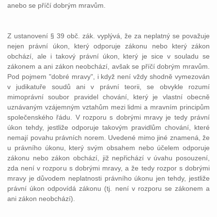
anebo se příčí dobrým mravům.
Z ustanovení § 39 obč. zák. vyplývá, že za neplatný se považuje
nejen právní úkon, který odporuje zákonu nebo který zákon
obchází, ale i takový právní úkon, který je sice v souladu se
zákonem a ani zákon neobchází, avšak se příčí dobrým mravům.
Pod pojmem "dobré mravy", i když není vždy shodně vymezován
v judikatuře soudů ani v právní teorii, se obvykle rozumí
mimoprávní soubor pravidel chování, který je vlastní obecně
uznávaným vzájemným vztahům mezi lidmi a mravním principům
společenského řádu. V rozporu s dobrými mravy je tedy právní
úkon tehdy, jestliže odporuje takovým pravidlům chování, které
nemají povahu právních norem. Uvedené mimo jiné znamená, že
u právního úkonu, který svým obsahem nebo účelem odporuje
zákonu nebo zákon obchází, již nepřichází v úvahu posouzení,
zda není v rozporu s dobrými mravy, a že tedy rozpor s dobrými
mravy je důvodem neplatnosti právního úkonu jen tehdy, jestliže
právní úkon odpovídá zákonu (tj. není v rozporu se zákonem a
ani zákon neobchází).