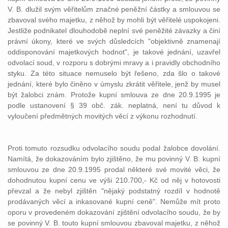
V. B. dlužil svým věřitelům značné peněžní částky a smlouvou se
zbavoval svého majetku, z něhož by mohli být věřitelé uspokojeni.
Jestliže podnikatel dlouhodobě neplní své peněžité závazky a činí
právní úkony, které ve svých důsledcích "objektivně znamenají
oddisponování majetkových hodnot", je takové jednání, uzavřel
odvolací soud, v rozporu s dobrými mravy a i pravidly obchodního
styku. Za této situace nemuselo být řešeno, zda šlo o takové
jednání, které bylo činěno v úmyslu zkrátit věřitele, jenž by musel
být žalobci znám. Protože kupní smlouva ze dne 20.9.1995 je
podle ustanovení § 39 obč. zák. neplatná, není tu důvod k
vyloučení předmětných movitých věcí z výkonu rozhodnutí.
Proti tomuto rozsudku odvolacího soudu podal žalobce dovolání.
Namítá, že dokazováním bylo zjištěno, že mu povinný V. B. kupní
smlouvou ze dne 20.9.1995 prodal některé své movité věci, že
dohodnutou kupní cenu ve výši 210.700,- Kč od něj v hotovosti
převzal a že nebyl zjištěn "nějaký podstatný rozdíl v hodnotě
prodávaných věcí a inkasované kupní ceně". Nemůže mít proto
oporu v provedeném dokazování zjištění odvolacího soudu, že by
se povinný V. B. touto kupní smlouvou zbavoval majetku, z něhož