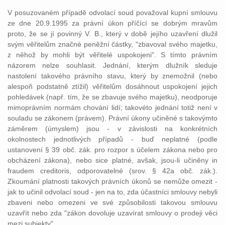
V posuzovaném případě odvolací soud považoval kupní smlouvu
ze dne 20.9.1995 za právní úkon příčící se dobrým mravům
proto, že se jí povinný V. B., který v době jejího uzavření dlužil
svým věřitelům značné peněžní částky, "zbavoval svého majetku,
z něhož by mohli být věřitelé uspokojeni". S tímto právním
názorem nelze souhlasit. Jednání, kterým dlužník sleduje
nastolení takového právního stavu, který by znemožnil (nebo
alespoň podstatně ztížil) věřitelům dosáhnout uspokojení jejich
pohledávek (např. tím, že se zbavuje svého majetku), neodporuje
mimoprávním normám chování lidí; takovéto jednání totiž není v
souladu se zákonem (právem). Právní úkony učiněné s takovýmto
záměrem (úmyslem) jsou - v závislosti na konkrétních
okolnostech jednotlivých případů - buď neplatné (podle
ustanovení § 39 obč. zák. pro rozpor s účelem zákona nebo pro
obcházení zákona), nebo sice platné, avšak, jsou-li učiněny in
fraudem creditoris, odporovatelné (srov. § 42a obč. zák.).
Zkoumání platnosti takových právních úkonů se nemůže omezit -
jak to učinil odvolací soud - jen na to, zda účastníci smlouvy nebyli
zbaveni nebo omezeni ve své způsobilosti takovou smlouvu
uzavřít nebo zda "zákon dovoluje uzavírat smlouvy o prodeji věci
mezi subjekty".