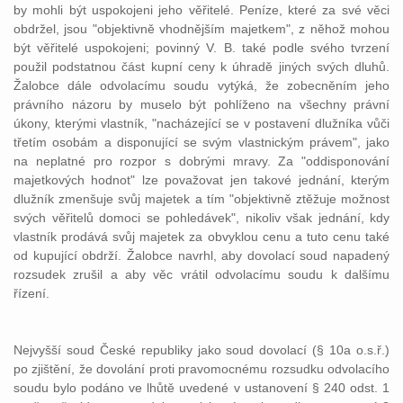
by mohli být uspokojeni jeho věřitelé. Peníze, které za své věci
obdržel, jsou "objektivně vhodnějším majetkem", z něhož mohou
být věřitelé uspokojeni; povinný V. B. také podle svého tvrzení
použil podstatnou část kupní ceny k úhradě jiných svých dluhů.
Žalobce dále odvolacímu soudu vytýká, že zobecněním jeho
právního názoru by muselo být pohlíženo na všechny právní
úkony, kterými vlastník, "nacházející se v postavení dlužníka vůči
třetím osobám a disponující se svým vlastnickým právem", jako
na neplatné pro rozpor s dobrými mravy. Za "oddisponování
majetkových hodnot" lze považovat jen takové jednání, kterým
dlužník zmenšuje svůj majetek a tím "objektivně ztěžuje možnost
svých věřitelů domoci se pohledávek", nikoliv však jednání, kdy
vlastník prodává svůj majetek za obvyklou cenu a tuto cenu také
od kupující obdrží. Žalobce navrhl, aby dovolací soud napadený
rozsudek zrušil a aby věc vrátil odvolacímu soudu k dalšímu
řízení.
Nejvyšší soud České republiky jako soud dovolací (§ 10a o.s.ř.)
po zjištění, že dovolání proti pravomocnému rozsudku odvolacího
soudu bylo podáno ve lhůtě uvedené v ustanovení § 240 odst. 1