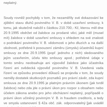
neplatný.
Soudy rovněž pochybily v tom, že nezaměřily své dokazování ke
zjištění stavu dluhů povinného V. B. v době uzavření smlouvy, k
tomu, jak skutečně naložil s částkou 210.700,- Kč, kterou měl dne
20.9.1995 obdržet od žalobce za prodané věci, jaké měl (musel
mít) žalobce v době uzavření smlouvy s ohledem na své znalosti
o podnikání povinného V. B. vědomosti o jeho dluzích a na další
okolnosti, potřebné k posouzení záměru (úmyslu) účastníků kupní
smlouvy ze dne 20.9.1995 (popř. jednoho z nich) sledovaného
jejím uzavřením, účelu této smlouvy apod.; potřebné údaje v
tomto směru neobsahuje ani výpověď žalobce jako účastníka
řízení ani svědecká výpověď povinného V. B. Uvedená vada
řízení ve způsobu provedení důkazů se projevila v tom, že soudy
neměly dostatek skutkových poznatků pro právní závěr, zda kupní
smlouva ze dne 20.9.1995 je platným právním úkonem (jak tvrdil
žalobce) nebo zda jde o právní úkon pro rozpor s obsahem nebo
účelem zákona anebo pro jeho obcházení neplatný, popřípadě o
právní úkon učiněný povinným V. B. in fraudem creditoris, a tedy
ve smyslu ustanovení § 42a obč. zák. odporovatelný [jak uváděl