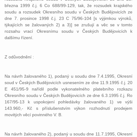
března 1999 č.j. 6 Co 688/99-129, tak, že rozsudek krajského
soudu a rozsudek Okresního soudu v Českých Budějovicích ze
dne 7. prosince 1998 č.j. 23 C 75/96-104 [s výjimkou výroků,
týkajících se žalovaných 2) a 3)] se zrušují a věc se v tomto
rozsahu vrací Okresnímu soudu v Českých Budějovicích k
dalšímu řízení.
Z odůvodnění :
Na návrh žalovaného 1), podaný u soudu dne 7.4.1995, Okresní
soud v Českých Budějovicích usnesením ze dne 11.9.1995 č.j. 20
E 451/95-9 nařídil podle vykonatelného platebního rozkazu
Okresního soudu v Českých Budějovicích ze dne 6.3.1995 č.j. Ro
167/95-13 k uspokojení pohledávky žalovaného 1) ve výši
143.960,- Kč s příslušenstvím výkon rozhodnutí prodejem
movitých věcí povinného V. B.
Na návrh žalovaného 2), podaný u soudu dne 11.7.1995, Okresní