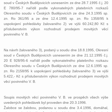
soud v Českých Budějovicích usnesením ze dne 28.7.1995 č.j. 20
E 780/95-7 nařídil podle vykonatelných platebních rozkazů
Okresního soudu v Českých Budějovicích ze dne 24.3.1995 sp.
zn. Ro 361/95 a ze dne 12.4.1995 sp. zn. Ro 1358/95 k
uspokojení pohledávky žalovaného 2) ve výši 60.242,80 Kč s
příslušenstvím výkon rozhodnutí prodejem movitých věcí
povinného V. B.
Na návrh žalovaného 3), podaný u soudu dne 18.8.1995, Okresní
soud v Českých Budějovicích usnesením ze dne 21.12.1995 č.j.
20 E 928/95-6 nařídil podle vykonatelného platebního rozkazu
Okresního soudu v Českých Budějovicích ze dne 12.6.1995 sp.
zn. Ro 2158/95 k uspokojení pohledávky žalovaného 3) ve výši
5.422,- Kč s příslušenstvím výkon rozhodnutí prodejem movitých
věcí povinného V. B.
Soupis movitých věcí povinného V. B. ve prospěch všech výše
uvedených pohledávek byl proveden dne 20.3.1996.
Žalobce se žalobou, podanou u soudu dne 3.4.1996, domáhal,