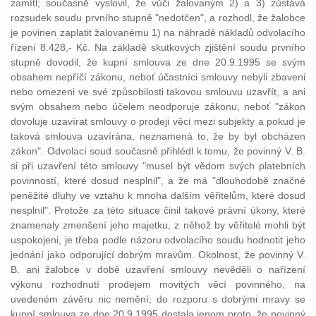
zamítl; současně vyslovil, že vůči žalovaným 2) a 3) zůstává
rozsudek soudu prvního stupně "nedotčen", a rozhodl, že žalobce
je povinen zaplatit žalovanému 1) na náhradě nákladů odvolacího
řízení 8.428,- Kč. Na základě skutkových zjištění soudu prvního
stupně dovodil, že kupní smlouva ze dne 20.9.1995 se svým
obsahem nepříčí zákonu, neboť účastníci smlouvy nebyli zbaveni
nebo omezeni ve své způsobilosti takovou smlouvu uzavřít, a ani
svým obsahem nebo účelem neodporuje zákonu, neboť "zákon
dovoluje uzavírat smlouvy o prodeji věci mezi subjekty a pokud je
taková smlouva uzavírána, neznamená to, že by byl obcházen
zákon". Odvolací soud současně přihlédl k tomu, že povinný V. B.
si při uzavření této smlouvy "musel být vědom svých platebních
povinností, které dosud nesplnil", a že má "dlouhodobě značné
peněžité dluhy ve vztahu k mnoha dalším věřitelům, které dosud
nesplnil". Protože za této situace činil takové právní úkony, které
znamenaly zmenšení jeho majetku, z něhož by věřitelé mohli být
uspokojeni, je třeba podle názoru odvolacího soudu hodnotit jeho
jednání jako odporující dobrým mravům. Okolnost, že povinný V.
B. ani žalobce v době uzavření smlouvy nevěděli o nařízení
výkonu rozhodnutí prodejem movitých věcí povinného, na
uvedeném závěru nic nemění; do rozporu s dobrými mravy se
kupní smlouva ze dne 20.9.1995 dostala jenom proto, že povinný