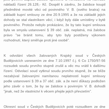
nákladů řízení 26.128,- Kč. Dospěl k závěru, že žalobce koupil
předmětné movité věci od povinného V. B. (svého bratra) na
základě kupní smlouvy ze dne 20.9.1995 a že na základě jejich
dohody se stal vlastníkem věcí, i když byly dále umístěny v bytě
povinného. Protože nebylo prokázáno, že by tato kupní smlouva
byla ve smyslu ustanovení § 39 obč. zák. neplatná, má žalobce
právo "se bránit tomu, aby tyto byly postiženy výkonem
rozhodnutí, který směřuje proti jiné osobě".
K odvolání všech žalovaných Krajský soud v Českých
Budějovicích usnesením ze dne 7.10.1997 č.j. 6 Co 1750/97-56
rozsudek soudu prvního stupně zrušil a věc mu vrátil k dalšímu
řízení. Odvolací soud vytknul soudu prvního stupně, že se blíže
nezabýval žalovanými namítanou neplatností kupní smlouvy
podle ustanovení § 39 a 37 obč. zák. a že není důkazy podložen
jeho závěr o tom, že by se žalobce s povinným V. B. dohodli
"jinak, než že vlastnictví k věcem přejde jejich převzetím".
Okresní soud v Českých Budějovicích poté rozsudkem ze dne