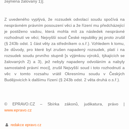
zejména žalovaný 1)].
Z uvedeného vyplývá, že rozsudek odvolací soudu spočívá na
nesprávném právním posouzení věci a že řízení mu předcházející
je postiženo vadou, která mohla mít za následek nesprávné
rozhodnutí ve věci; Nejvyšší soud České republiky jej proto zrušil
(§ 243b odst. 1 část věty za středníkem o.s.ř.). Vzhledem k tomu,
že důvody, pro které byl zrušen napadený rozsudek, platí i na
rozsudek soudu prvního stupně [s výjimkou výroků, týkajících se
žalovaných 2) a 3), jež nebyly napadeny odvoláním a nabyly
samostatně právní moci], zrušil Nejvyšší soud i toto rozhodnutí a
věc v tomto rozsahu vrátil Okresnímu soudu v Českých
Budějovicích k dalšímu řízení (§ 243b odst. 2 věta druhá o.s.ř.).
© EPRAVO.CZ – Sbírka zákonů, judikatura, právo |
www.epravo.cz
redakce epravo.cz