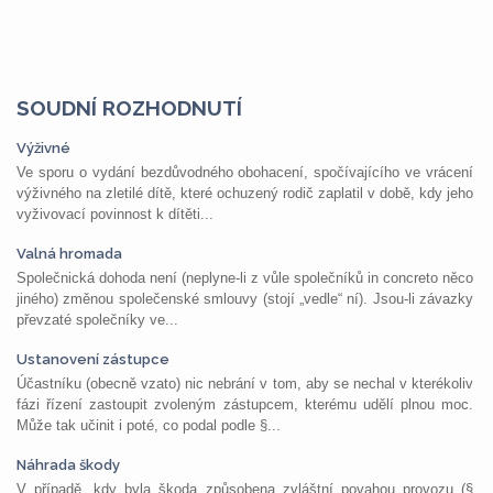
SOUDNÍ ROZHODNUTÍ
Výživné
Ve sporu o vydání bezdůvodného obohacení, spočívajícího ve vrácení
výživného na zletilé dítě, které ochuzený rodič zaplatil v době, kdy jeho
vyživovací povinnost k dítěti...
Valná hromada
Společnická dohoda není (neplyne-li z vůle společníků in concreto něco
jiného) změnou společenské smlouvy (stojí „vedle“ ní). Jsou-li závazky
převzaté společníky ve...
Ustanovení zástupce
Účastníku (obecně vzato) nic nebrání v tom, aby se nechal v kterékoliv
fázi řízení zastoupit zvoleným zástupcem, kterému udělí plnou moc.
Může tak učinit i poté, co podal podle §...
Náhrada škody
V případě, kdy byla škoda způsobena zvláštní povahou provozu (§