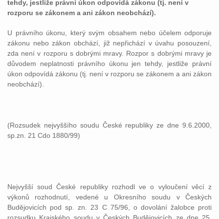
tehdy, jestliže právní úkon odpovídá zákonu (tj. není v
rozporu se zákonem a ani zákon neobchází).
U právního úkonu, který svým obsahem nebo účelem odporuje
zákonu nebo zákon obchází, již nepřichází v úvahu posouzení,
zda není v rozporu s dobrými mravy. Rozpor s dobrými mravy je
důvodem neplatnosti právního úkonu jen tehdy, jestliže právní
úkon odpovídá zákonu (tj. není v rozporu se zákonem a ani zákon
neobchází).
(Rozsudek nejvyššího soudu České republiky ze dne 9.6.2000,
sp.zn. 21 Cdo 1880/99)
Nejvyšší soud České republiky rozhodl ve o vyloučení věcí z
výkonů rozhodnutí, vedené u Okresního soudu v Českých
Budějovicích pod sp. zn. 23 C 75/96, o dovolání žalobce proti
rozsudku Krajského soudu v Českých Budějovicích ze dne 25.