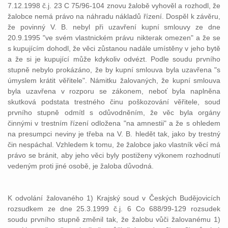
7.12.1998 č.j. 23 C 75/96-104 znovu žalobě vyhověl a rozhodl, že
žalobce nemá právo na náhradu nákladů řízení. Dospěl k závěru,
že povinný V. B. nebyl při uzavření kupní smlouvy ze dne
20.9.1995 "ve svém vlastnickém právu nikterak omezen" a že se
s kupujícím dohodl, že věci zůstanou nadále umístěny v jeho bytě
a že si je kupující může kdykoliv odvézt. Podle soudu prvního
stupně nebylo prokázáno, že by kupní smlouva byla uzavřena "s
úmyslem krátit věřitele". Námitku žalovaných, že kupní smlouva
byla uzavřena v rozporu se zákonem, neboť byla naplněna
skutková podstata trestného činu poškozování věřitele, soud
prvního stupně odmítl s odůvodněním, že věc byla orgány
činnými v trestním řízení odložena "na amnestii" a že s ohledem
na presumpci neviny je třeba na V. B. hledět tak, jako by trestný
čin nespáchal. Vzhledem k tomu, že žalobce jako vlastník věcí má
právo se bránit, aby jeho věci byly postiženy výkonem rozhodnutí
vedeným proti jiné osobě, je žaloba důvodná.
K odvolání žalovaného 1) Krajský soud v Českých Budějovicích
rozsudkem ze dne 25.3.1999 č.j. 6 Co 688/99-129 rozsudek
soudu prvního stupně změnil tak, že žalobu vůči žalovanému 1)