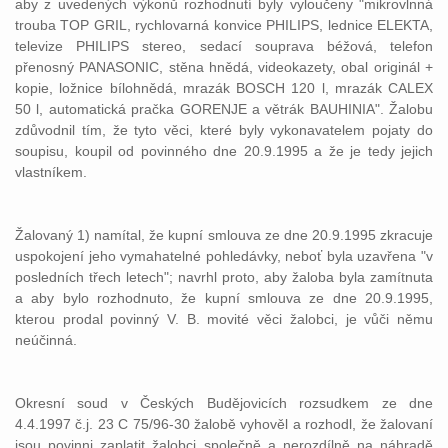
aby z uvedených výkonů rozhodnutí byly vyloučeny "mikrovlnná
trouba TOP GRIL, rychlovarná konvice PHILIPS, lednice ELEKTA,
televize PHILIPS stereo, sedací souprava béžová, telefon
přenosný PANASONIC, stěna hnědá, videokazety, obal originál +
kopie, ložnice bílohnědá, mrazák BOSCH 120 l, mrazák CALEX
50 l, automatická pračka GORENJE a větrák BAUHINIA". Žalobu
zdůvodnil tím, že tyto věci, které byly vykonavatelem pojaty do
soupisu, koupil od povinného dne 20.9.1995 a že je tedy jejich
vlastníkem.
Žalovaný 1) namítal, že kupní smlouva ze dne 20.9.1995 zkracuje
uspokojení jeho vymahatelné pohledávky, neboť byla uzavřena "v
posledních třech letech"; navrhl proto, aby žaloba byla zamítnuta
a aby bylo rozhodnuto, že kupní smlouva ze dne 20.9.1995,
kterou prodal povinný V. B. movité věci žalobci, je vůči němu
neúčinná.
Okresní soud v Českých Budějovicích rozsudkem ze dne
4.4.1997 č.j. 23 C 75/96-30 žalobě vyhověl a rozhodl, že žalovaní
jsou povinni zaplatit žalobci společně a nerozdílně na náhradě