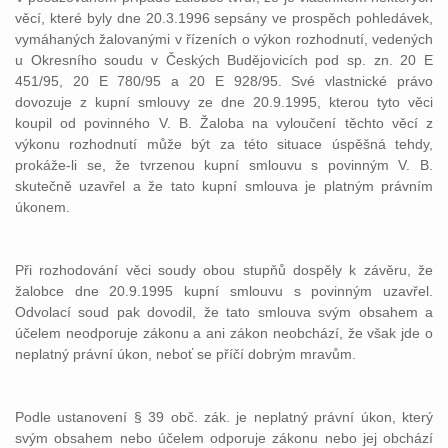
věcí, které byly dne 20.3.1996 sepsány ve prospěch pohledávek,
vymáhaných žalovanými v řízeních o výkon rozhodnutí, vedených
u Okresního soudu v Českých Budějovicích pod sp. zn. 20 E
451/95, 20 E 780/95 a 20 E 928/95. Své vlastnické právo
dovozuje z kupní smlouvy ze dne 20.9.1995, kterou tyto věci
koupil od povinného V. B. Žaloba na vyloučení těchto věcí z
výkonu rozhodnutí může být za této situace úspěšná tehdy,
prokáže-li se, že tvrzenou kupní smlouvu s povinným V. B.
skutečně uzavřel a že tato kupní smlouva je platným právním
úkonem.
Při rozhodování věci soudy obou stupňů dospěly k závěru, že
žalobce dne 20.9.1995 kupní smlouvu s povinným uzavřel.
Odvolací soud pak dovodil, že tato smlouva svým obsahem a
účelem neodporuje zákonu a ani zákon neobchází, že však jde o
neplatný právní úkon, neboť se příčí dobrým mravům.
Podle ustanovení § 39 obč. zák. je neplatný právní úkon, který
svým obsahem nebo účelem odporuje zákonu nebo jej obchází