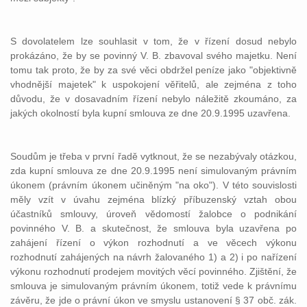
S dovolatelem lze souhlasit v tom, že v řízení dosud nebylo
prokázáno, že by se povinný V. B. zbavoval svého majetku. Není
tomu tak proto, že by za své věci obdržel peníze jako "objektivně
vhodnější majetek" k uspokojení věřitelů, ale zejména z toho
důvodu, že v dosavadním řízení nebylo náležitě zkoumáno, za
jakých okolností byla kupní smlouva ze dne 20.9.1995 uzavřena.
Soudům je třeba v první řadě vytknout, že se nezabývaly otázkou,
zda kupní smlouva ze dne 20.9.1995 není simulovaným právním
úkonem (právním úkonem učiněným "na oko"). V této souvislosti
měly vzít v úvahu zejména blízký příbuzenský vztah obou
účastníků smlouvy, úroveň vědomostí žalobce o podnikání
povinného V. B. a skutečnost, že smlouva byla uzavřena po
zahájení řízení o výkon rozhodnutí a ve věcech výkonu
rozhodnutí zahájených na návrh žalovaného 1) a 2) i po nařízení
výkonu rozhodnutí prodejem movitých věcí povinného. Zjištění, že
smlouva je simulovaným právním úkonem, totiž vede k právnímu
závěru, že jde o právní úkon ve smyslu ustanovení § 37 obč. zák.