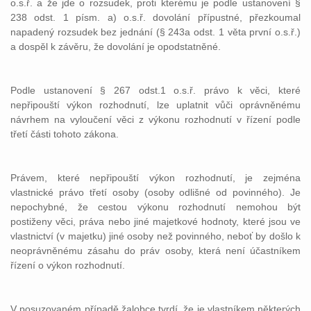
o.s.ř. a že jde o rozsudek, proti kterému je podle ustanovení §
238 odst. 1 písm. a) o.s.ř. dovolání přípustné, přezkoumal
napadený rozsudek bez jednání (§ 243a odst. 1 věta první o.s.ř.)
a dospěl k závěru, že dovolání je opodstatněné.
Podle ustanovení § 267 odst.1 o.s.ř. právo k věci, které
nepřipouští výkon rozhodnutí, lze uplatnit vůči oprávněnému
návrhem na vyloučení věci z výkonu rozhodnutí v řízení podle
třetí části tohoto zákona.
Právem, které nepřipouští výkon rozhodnutí, je zejména
vlastnické právo třetí osoby (osoby odlišné od povinného). Je
nepochybné, že cestou výkonu rozhodnutí nemohou být
postiženy věci, práva nebo jiné majetkové hodnoty, které jsou ve
vlastnictví (v majetku) jiné osoby než povinného, neboť by došlo k
neoprávněnému zásahu do práv osoby, která není účastníkem
řízení o výkon rozhodnutí.
V posuzovaném případě žalobce tvrdí, že je vlastníkem některých