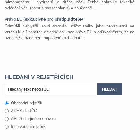
mimořádného – vydržení je držba věci. Držba zahrnuje faktické
ovládání věci (corpus possessionis) a současně...
Právo EU (exkluzivně pro předplatitele)
Odmítl-li Nejvyšší soud dovolání stěžovatelky jako nepřípustné ve
vztahu k její námitce ohledně aplikace práva EU s odůvodněním, že na
uvedené otázce není napadené rozhodnutí...
HLEDÁNÍ V REJSTŘÍCÍCH
Obchodní rejstřík
ARES dle IČO
ARES dle jména / názvu
Insolvenční rejstřík