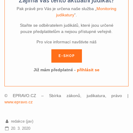
Zajímá Vás tento aktuální judikát?
Pak právě pro Vás je určena naše služba „
Monitoring
judikatury
“.
Staňte se odběratelem judikátů, které jsou určené
pouze předplatitelům a nejsou přístupné veřejně.
Pro více informací navštivte náš
E-SHOP
Již mám předplatné -
přihlásit se
© EPRAVO.CZ – Sbírka zákonů, judikatura, právo |
www.epravo.cz
redakce (jav)
20. 3. 2020