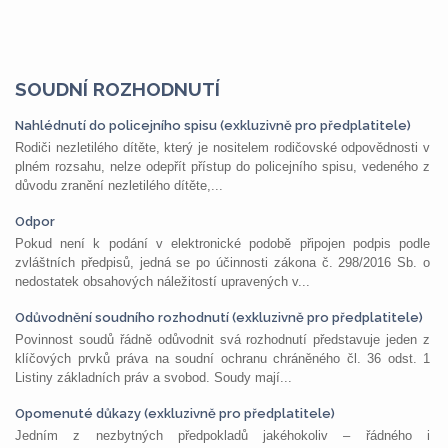
SOUDNÍ ROZHODNUTÍ
Nahlédnutí do policejního spisu (exkluzivně pro předplatitele)
Rodiči nezletilého dítěte, který je nositelem rodičovské odpovědnosti v
plném rozsahu, nelze odepřít přístup do policejního spisu, vedeného z
důvodu zranění nezletilého dítěte,...
Odpor
Pokud není k podání v elektronické podobě připojen podpis podle
zvláštních předpisů, jedná se po účinnosti zákona č. 298/2016 Sb. o
nedostatek obsahových náležitostí upravených v...
Odůvodnění soudního rozhodnutí (exkluzivně pro předplatitele)
Povinnost soudů řádně odůvodnit svá rozhodnutí představuje jeden z
klíčových prvků práva na soudní ochranu chráněného čl. 36 odst. 1
Listiny základních práv a svobod. Soudy mají...
Opomenuté důkazy (exkluzivně pro předplatitele)
Jedním z nezbytných předpokladů jakéhokoliv – řádného i