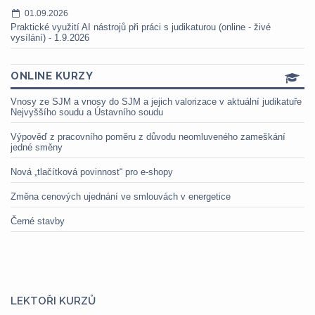
01.09.2026
Praktické využití AI nástrojů při práci s judikaturou (online - živé
vysílání) - 1.9.2026
ONLINE KURZY
Vnosy ze SJM a vnosy do SJM a jejich valorizace v aktuální judikatuře
Nejvyššího soudu a Ústavního soudu
Výpověď z pracovního poměru z důvodu neomluveného zameškání
jedné směny
Nová „tlačítková povinnost“ pro e-shopy
Změna cenových ujednání ve smlouvách v energetice
Černé stavby
LEKTOŘI KURZŮ