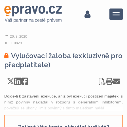
Menu
20. 3. 2020
ID: 110829
Vylučovací žaloba (exkluzivně pro
předplatitele)
Dojde-li k zastavení exekuce, aniž byl exekucí postižen majetek, s
nímž povinný nakládal v rozporu s generálním inhibitorem,
považují se úkony, jimiž povinný s tímto majetkem naklá