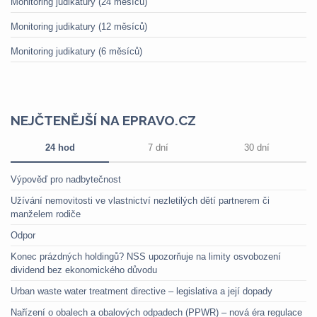
Monitoring judikatury (24 měsíců)
Monitoring judikatury (12 měsíců)
Monitoring judikatury (6 měsíců)
NEJČTENĚJŠÍ NA EPRAVO.CZ
24 hod
7 dní
30 dní
Výpověď pro nadbytečnost
Užívání nemovitosti ve vlastnictví nezletilých dětí partnerem či
manželem rodiče
Odpor
Konec prázdných holdingů? NSS upozorňuje na limity osvobození
dividend bez ekonomického důvodu
Urban waste water treatment directive – legislativa a její dopady
Nařízení o obalech a obalových odpadech (PPWR) – nová éra regulace