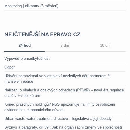
Monitoring judikatury (6 měsíců)
NEJČTENĚJŠÍ NA EPRAVO.CZ
24 hod
7 dní
30 dní
Výpověď pro nadbytečnost
Odpor
Užívání nemovitosti ve vlastnictví nezletilých dětí partnerem či
manželem rodiče
Nařízení o obalech a obalových odpadech (PPWR) – nová éra regulace
obalů v Evropské unii
Konec prázdných holdingů? NSS upozorňuje na limity osvobození
dividend bez ekonomického důvodu
Urban waste water treatment directive – legislativa a její dopady
Byznys a paragrafy, díl 39.: Jak na organizační změny ve společnosti