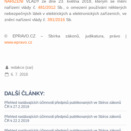
NAŘÍZENÍ
VLÁDY ze dne 23. května 2018, kterým se mění
nařízení vlády č.
481/2012
Sb., o omezení používání některých
nebezpečných látek v elektrických a elektronických zařízeních, ve
znění nařízení vlády č.
391/2016
Sb.
© EPRAVO.CZ – Sbírka zákonů, judikatura, právo |
www.epravo.cz
redakce (sar)
6. 7. 2018
DALŠÍ ČLÁNKY:
Přehled nastávajících účinností předpisů publikovaných ve Sbírce zákonů
ČR k 27.2.2019
Přehled nastávajících účinností předpisů publikovaných ve Sbírce zákonů
ČR k 22.2.2019
Přehled nastávajících účinností předpisů publikovaných ve Sbírce zákonů