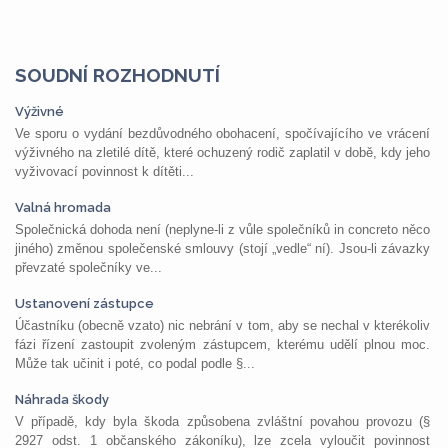
SOUDNÍ ROZHODNUTÍ
Výživné
Ve sporu o vydání bezdůvodného obohacení, spočívajícího ve vrácení
výživného na zletilé dítě, které ochuzený rodič zaplatil v době, kdy jeho
vyživovací povinnost k dítěti...
Valná hromada
Společnická dohoda není (neplyne-li z vůle společníků in concreto něco
jiného) změnou společenské smlouvy (stojí „vedle“ ní). Jsou-li závazky
převzaté společníky ve...
Ustanovení zástupce
Účastníku (obecně vzato) nic nebrání v tom, aby se nechal v kterékoliv
fázi řízení zastoupit zvoleným zástupcem, kterému udělí plnou moc.
Může tak učinit i poté, co podal podle §...
Náhrada škody
V případě, kdy byla škoda způsobena zvláštní povahou provozu (§
2927 odst. 1 občanského zákoníku), lze zcela vyloučit povinnost