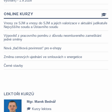
vysílání) - 1.9.2026
ONLINE KURZY
Vnosy ze SJM a vnosy do SJM a jejich valorizace v aktuální judikatuře
Nejvyššího soudu a Ústavního soudu
Výpověď z pracovního poměru z důvodu neomluveného zameškání
jedné směny
Nová „tlačítková povinnost“ pro e-shopy
Změna cenových ujednání ve smlouvách v energetice
Černé stavby
LEKTOŘI KURZŮ
Mgr. Marek Bednář
Kurzy lektora