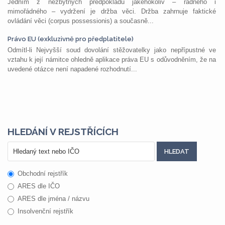
Jedním z nezbytných předpokladů jakéhokoliv – řádného i
mimořádného – vydržení je držba věci. Držba zahrnuje faktické
ovládání věci (corpus possessionis) a současně...
Právo EU (exkluzivně pro předplatitele)
Odmítl-li Nejvyšší soud dovolání stěžovatelky jako nepřípustné ve
vztahu k její námitce ohledně aplikace práva EU s odůvodněním, že na
uvedené otázce není napadené rozhodnutí...
HLEDÁNÍ V REJSTŘÍCÍCH
Obchodní rejstřík
ARES dle IČO
ARES dle jména / názvu
Insolvenční rejstřík