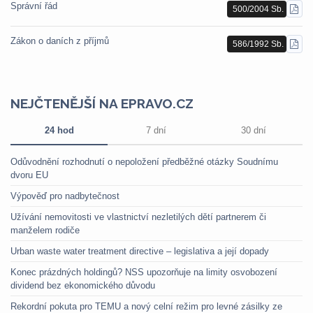
Správní řád
500/2004 Sb.
STÁ
PDF
Zákon o daních z příjmů
586/1992 Sb.
STÁ
PDF
NEJČTENĚJŠÍ NA EPRAVO.CZ
24 hod
7 dní
30 dní
Odůvodnění rozhodnutí o nepoložení předběžné otázky Soudnímu
dvoru EU
Výpověď pro nadbytečnost
Užívání nemovitosti ve vlastnictví nezletilých dětí partnerem či
manželem rodiče
Urban waste water treatment directive – legislativa a její dopady
Konec prázdných holdingů? NSS upozorňuje na limity osvobození
dividend bez ekonomického důvodu
Rekordní pokuta pro TEMU a nový celní režim pro levné zásilky ze