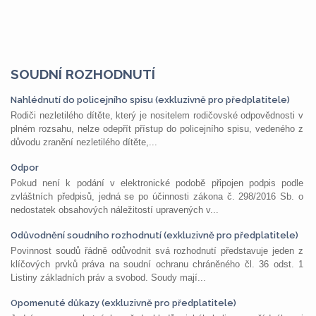
SOUDNÍ ROZHODNUTÍ
Nahlédnutí do policejního spisu (exkluzivně pro předplatitele)
Rodiči nezletilého dítěte, který je nositelem rodičovské odpovědnosti v
plném rozsahu, nelze odepřít přístup do policejního spisu, vedeného z
důvodu zranění nezletilého dítěte,...
Odpor
Pokud není k podání v elektronické podobě připojen podpis podle
zvláštních předpisů, jedná se po účinnosti zákona č. 298/2016 Sb. o
nedostatek obsahových náležitostí upravených v...
Odůvodnění soudního rozhodnutí (exkluzivně pro předplatitele)
Povinnost soudů řádně odůvodnit svá rozhodnutí představuje jeden z
klíčových prvků práva na soudní ochranu chráněného čl. 36 odst. 1
Listiny základních práv a svobod. Soudy mají...
Opomenuté důkazy (exkluzivně pro předplatitele)