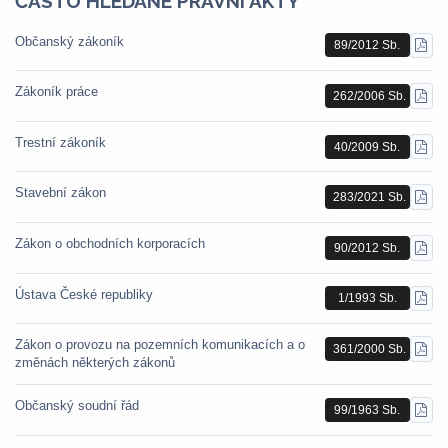
ČASTO HLEDANÉ PRÁVNÍ AKTY
Občanský zákoník
89/2012 Sb.
STÁ
PDF
Zákoník práce
262/2006 Sb.
STÁ
PDF
Trestní zákoník
40/2009 Sb.
STÁ
PDF
Stavební zákon
283/2021 Sb.
STÁ
PDF
Zákon o obchodních korporacích
90/2012 Sb.
STÁ
PDF
Ústava České republiky
1/1993 Sb.
STÁ
PDF
Zákon o provozu na pozemních komunikacích a o
361/2000 Sb.
STÁ
změnách některých zákonů
PDF
Občanský soudní řád
99/1963 Sb.
STÁ
PDF