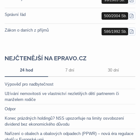
STÁ
PDF
Správní řád
500/2004 Sb.
STÁ
PDF
Zákon o daních z příjmů
586/1992 Sb.
STÁ
PDF
NEJČTENĚJŠÍ NA EPRAVO.CZ
24 hod
7 dní
30 dní
Výpověď pro nadbytečnost
Užívání nemovitosti ve vlastnictví nezletilých dětí partnerem či
manželem rodiče
Odpor
Konec prázdných holdingů? NSS upozorňuje na limity osvobození
dividend bez ekonomického důvodu
Nařízení o obalech a obalových odpadech (PPWR) – nová éra regulace
obalů v Evropské unii