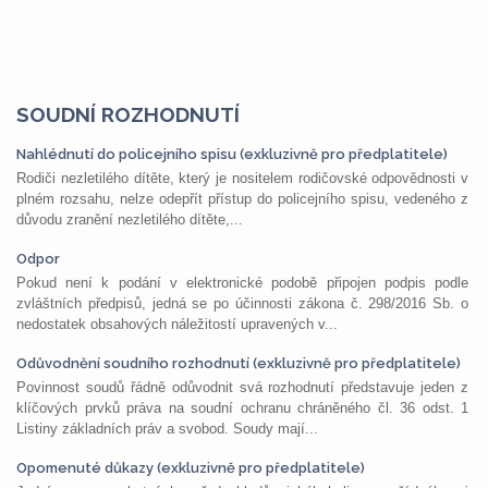
SOUDNÍ ROZHODNUTÍ
Nahlédnutí do policejního spisu (exkluzivně pro předplatitele)
Rodiči nezletilého dítěte, který je nositelem rodičovské odpovědnosti v
plném rozsahu, nelze odepřít přístup do policejního spisu, vedeného z
důvodu zranění nezletilého dítěte,...
Odpor
Pokud není k podání v elektronické podobě připojen podpis podle
zvláštních předpisů, jedná se po účinnosti zákona č. 298/2016 Sb. o
nedostatek obsahových náležitostí upravených v...
Odůvodnění soudního rozhodnutí (exkluzivně pro předplatitele)
Povinnost soudů řádně odůvodnit svá rozhodnutí představuje jeden z
klíčových prvků práva na soudní ochranu chráněného čl. 36 odst. 1
Listiny základních práv a svobod. Soudy mají...
Opomenuté důkazy (exkluzivně pro předplatitele)