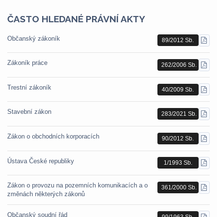
ČASTO HLEDANÉ PRÁVNÍ AKTY
Občanský zákoník
89/2012 Sb.
STÁ
PDF
Zákoník práce
262/2006 Sb.
STÁ
PDF
Trestní zákoník
40/2009 Sb.
STÁ
PDF
Stavební zákon
283/2021 Sb.
STÁ
PDF
Zákon o obchodních korporacích
90/2012 Sb.
STÁ
PDF
Ústava České republiky
1/1993 Sb.
STÁ
PDF
Zákon o provozu na pozemních komunikacích a o
361/2000 Sb.
STÁ
změnách některých zákonů
PDF
Občanský soudní řád
99/1963 Sb.