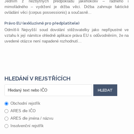
Jedním z nezbytných předpokladů jakéhokoliv – řádného i
mimořádného – vydržení je držba věci. Držba zahrnuje faktické
ovládání věci (corpus possessionis) a současně...
Právo EU (exkluzivně pro předplatitele)
Odmítl-li Nejvyšší soud dovolání stěžovatelky jako nepřípustné ve
vztahu k její námitce ohledně aplikace práva EU s odůvodněním, že na
uvedené otázce není napadené rozhodnutí...
HLEDÁNÍ V REJSTŘÍCÍCH
Obchodní rejstřík
ARES dle IČO
ARES dle jména / názvu
Insolvenční rejstřík