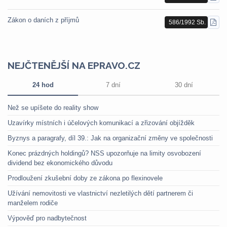
PDF
Zákon o daních z příjmů
586/1992 Sb.
STÁ
PDF
NEJČTENĚJŠÍ NA EPRAVO.CZ
24 hod
7 dní
30 dní
Než se upíšete do reality show
Uzavírky místních i účelových komunikací a zřizování objížděk
Byznys a paragrafy, díl 39.: Jak na organizační změny ve společnosti
Konec prázdných holdingů? NSS upozorňuje na limity osvobození
dividend bez ekonomického důvodu
Prodloužení zkušební doby ze zákona po flexinovele
Užívání nemovitosti ve vlastnictví nezletilých dětí partnerem či
manželem rodiče
Výpověď pro nadbytečnost