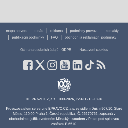
mapa serveru
o nás
reklama
podmínky provozu
kontakty
publikační podmínky
FAQ
obchodní a reklamační podmínky
Ochrana osobních údajů - GDPR
Nastavení cookies
© EPRAVO.CZ, a.s. 1999-2026, ISSN 1213-189X
Provozovatelem serveru je EPRAVO.CZ, a.s. se sídlem Dušní 907/10, Staré
Město, 110 00 Praha 1, Česká republika, IČ: 26170761, zapsaná v
obchodním rejstříku vedeném Městským soudem v Praze pod spisovou
značkou B 6510.