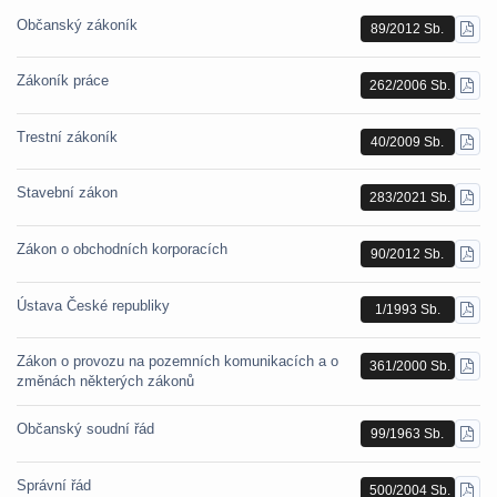
Občanský zákoník
89/2012 Sb.
STÁ
PDF
Zákoník práce
262/2006 Sb.
STÁ
PDF
Trestní zákoník
40/2009 Sb.
STÁ
PDF
Stavební zákon
283/2021 Sb.
STÁ
PDF
Zákon o obchodních korporacích
90/2012 Sb.
STÁ
PDF
Ústava České republiky
1/1993 Sb.
STÁ
PDF
Zákon o provozu na pozemních komunikacích a o
361/2000 Sb.
STÁ
změnách některých zákonů
PDF
Občanský soudní řád
99/1963 Sb.
STÁ
PDF
Správní řád
500/2004 Sb.
STÁ