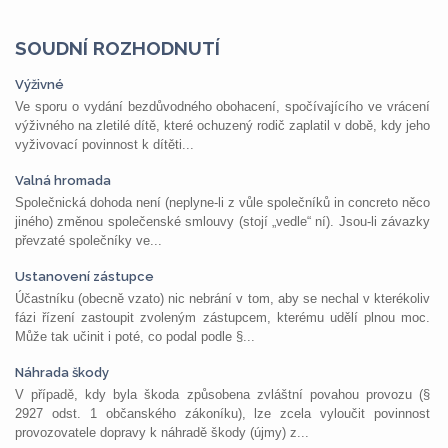
SOUDNÍ ROZHODNUTÍ
Výživné
Ve sporu o vydání bezdůvodného obohacení, spočívajícího ve vrácení
výživného na zletilé dítě, které ochuzený rodič zaplatil v době, kdy jeho
vyživovací povinnost k dítěti...
Valná hromada
Společnická dohoda není (neplyne-li z vůle společníků in concreto něco
jiného) změnou společenské smlouvy (stojí „vedle“ ní). Jsou-li závazky
převzaté společníky ve...
Ustanovení zástupce
Účastníku (obecně vzato) nic nebrání v tom, aby se nechal v kterékoliv
fázi řízení zastoupit zvoleným zástupcem, kterému udělí plnou moc.
Může tak učinit i poté, co podal podle §...
Náhrada škody
V případě, kdy byla škoda způsobena zvláštní povahou provozu (§
2927 odst. 1 občanského zákoníku), lze zcela vyloučit povinnost
provozovatele dopravy k náhradě škody (újmy) z...