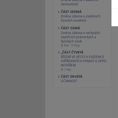
nemovitostí
ČÁST SEDMÁ
Změna zákona o zvláštních
řízeních soudních
ČÁST OSMÁ
Změna zákona o veřejných
rejstřících právnických a
fyzických osob
(§ 65a - § 65g)
„ČÁST ČTVRTÁ
ŘÍZENÍ VE VĚCECH EVIDENCE
SVĚŘENSKÝCH FONDŮ A ZÁPIS
NOTÁŘEM
(§ 118a)
ČÁST DEVÁTÁ
ÚČINNOST