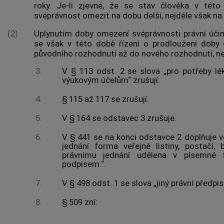
roky. Je-li zjevné, že se stav člověka v tét
svéprávnost omezit na dobu delší, nejdéle však na 
(2)
Uplynutím doby omezení svéprávnosti právní účink
se však v této době řízení o prodloužení doby o
původního rozhodnutí až do nového rozhodnutí, nej
3.
V § 113 odst. 2 se slova „pro potřeby l
výukovým účelům“ zrušují.
4.
§ 115 až 117 se zrušují.
5.
V § 164 se odstavec 3 zrušuje.
6.
V § 441 se na konci odstavce 2 doplňuje vě
jednání forma veřejné listiny, postačí
právnímu jednání udělena v písemné
podpisem.“.
7.
V § 498 odst. 1 se slova „jiný právní předpi
8.
§ 509 zní: