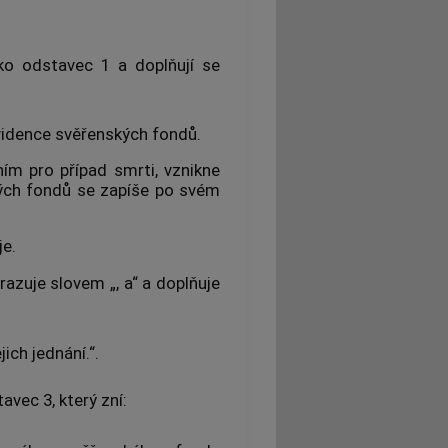
ko odstavec 1 a doplňují se
vidence svěřenských fondů.
ním pro případ smrti, vznikne
kých fondů se zapíše po svém
je.
azuje slovem „, a“ a doplňuje
ich jednání.“.
vec 3, který zní: