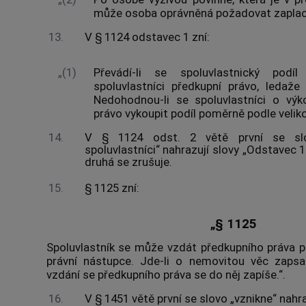
může osoba oprávněná požadovat zaplacen
13.
V § 1124 odstavec 1 zní:
„(1)
Převádí-li se spoluvlastnický pod
spoluvlastníci předkupní právo, ledaže
Nedohodnou-li se spoluvlastníci o výk
právo vykoupit podíl poměrně podle velikos
14.
V § 1124 odst. 2 větě první se slo
spoluvlastníci“ nahrazují slovy „Odstavec 
druhá se zrušuje.
15.
§ 1125 zní:
„§ 1125
Spoluvlastník se může vzdát předkupního práva p
právní nástupce. Jde-li o nemovitou věc zaps
vzdání se předkupního práva se do něj zapíše.“.
16.
V § 1451 větě první se slovo „vznikne“ nahra