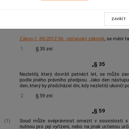
Změna
občanského zákon
ZAVŘÍT
Čl. I
Zákon č. 89/2012 Sb., občanský zákoník
, se mění t
1.
§ 35 zní:
„§ 35
Nezletilý, který dovršil patnáct let, se může za
podle jiného právního předpisu. Jako den nástup
den, který by předcházel dni, kdy nezletilý ukončí 
2.
§ 59 zní:
„§ 59
(1)
Soud může svéprávnost omezit v souvislosti s 
nutnou pro její vyřízení, nebo na jinak určenou urč