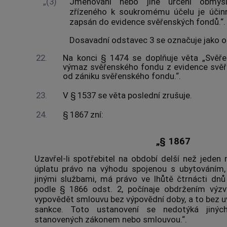
„(3)
Jmenování nebo jiné určení obmyš
zřízeného k soukromému účelu je účin
zapsán do evidence svěřenských fondů.“.
Dosavadní odstavec 3 se označuje jako o
22.
Na konci § 1474 se doplňuje věta „Svěř
výmaz svěřenského fondu z evidence svěř
od zániku svěřenského fondu.“.
23.
V § 1537 se věta poslední zrušuje.
24.
§ 1867 zní:
„§ 1867
Uzavřel-li spotřebitel na období delší než jeden
úplatu právo na výhodu spojenou s ubytováním
jinými službami, má právo ve lhůtě čtrnácti dn
podle § 1866 odst. 2, počínaje obdržením výzvy
vypovědět smlouvu bez výpovědní doby, a to bez u
sankce. Toto ustanovení se nedotýká jinýc
stanovených zákonem nebo smlouvou.“.