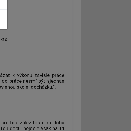
íku
akto:
vázat k výkonu závislé práce
u do práce nesmí být sjednán
povinnou školní docházku.“.
určitou záležitostí na dobu
itou dobu, nejdéle však na tři