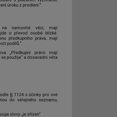
í úroku z prodlení.“.
íl na nemovité věci, mají
 jde o převod osobě blízké.
onu předkupního práva, mají
ti podílů.“.
va „Předkupní právo mají
1 se použije“ a dosavadní věta
odle § 1124 s účinky pro své
anou do veřejného seznamu,
zuje slovy „je zřízen“.