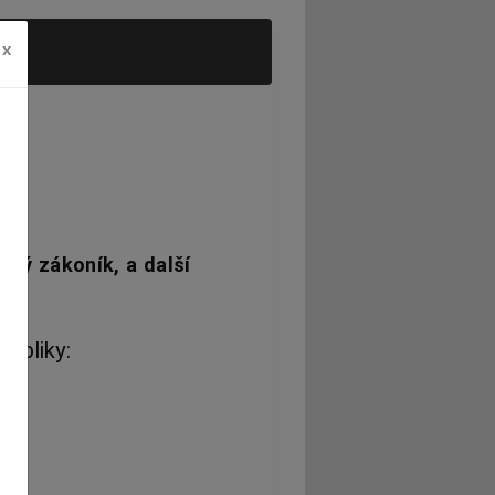
x
,
ský zákoník, a další
ubliky: