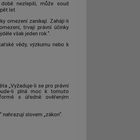
o době nezlepší, může soud
pět let.
y omezení zanikají. Zahájí-li
mezení, trvají právní účinky
déle však jeden rok.“.
ékařské vědy, výzkumu nebo k
ta „Vyžaduje-li se pro právní
, bude-li plná moc k tomuto
 formě s úředně ověřeným
s“ nahrazují slovem „zákon“.