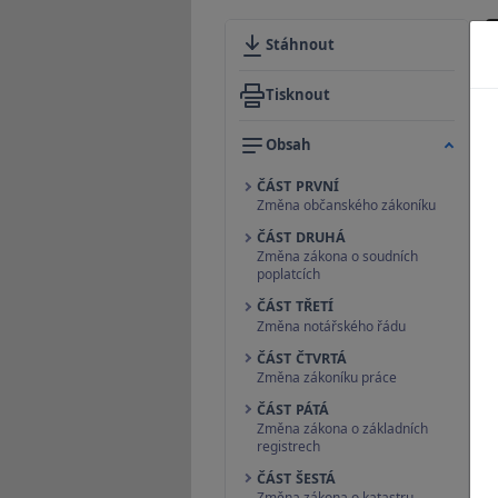
Stáhnout
Tisknout
Obsah
ČÁST PRVNÍ
Změna občanského zákoníku
ČÁST DRUHÁ
Změna zákona o soudních
poplatcích
ČÁST TŘETÍ
Změna notářského řádu
ČÁST ČTVRTÁ
Změna zákoníku práce
ČÁST PÁTÁ
Změna zákona o základních
registrech
ČÁST ŠESTÁ
Změna zákona o katastru