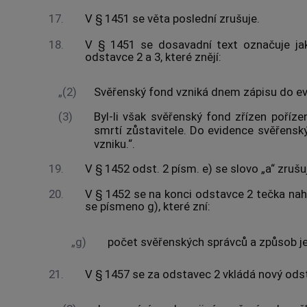
17.
V § 1451 se věta poslední zrušuje.
18.
V § 1451 se dosavadní text označuje ja
odstavce 2 a 3, které znějí:
„(2)
Svěřenský fond vzniká dnem zápisu do e
(3)
Byl-li však svěřenský fond zřízen poříze
smrtí zůstavitele. Do evidence svěřens
vzniku.“.
19.
V § 1452 odst. 2 písm. e) se slovo „a“ zrušu
20.
V § 1452 se na konci odstavce 2 tečka nahr
se písmeno g), které zní:
„g)
počet svěřenských správců a způsob jej
21.
V § 1457 se za odstavec 2 vkládá nový odsta