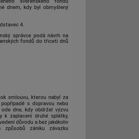
leného svěřenského fondu
né dnem, kdy byl obmyšlený
dstavec 4.
enský správce podá návrh na
enských fondů do třiceti dnů
 rok smlouvu, kterou nabyl za
, popřípadě s dopravou nebo
ů ode dne, kdy obdržel výzvu
 k zaplacení druhé splátky,
vedení důvodu a bez jakékoliv
h způsobů zániku závazku