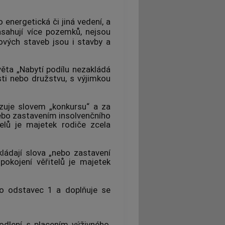
energetická či jiná vedení, a
asahují více pozemků, nejsou
ových staveb jsou i stavby a
ěta „Nabytí podílu nezakládá
ti nebo družstvu, s výjimkou
zuje slovem „konkursu“ a za
nebo zastavením insolvenčního
telů je majetek rodiče zcela
ládají slova „nebo zastavení
pokojení věřitelů je majetek
o odstavec 1 a doplňuje se
odlení s placením výživného,