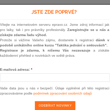
Aktuální znění
od 1. 1. 2018
JSTE ZDE POPRVÉ?
Vítejte na internetovém serveru epravo.cz. Jsme zdroj informací jak
460
pro laiky, tak i pro právníky profesionály.
Zaregistrujte se u nás a
získejte zdarma řadu výhod.
ZÁKON
Protože si vážíme Vašeho zájmu, dostanete k registraci
dárek v
podobě unikátního online kurzu "Taktika jednání o smlouvách".
ze dne 14. prosince 2016
Registrace je zdarma, k ničemu Vás nezavazuje
a získáte
každodenní přehled o novinkách ve světě práva.
kterým se mění zákon č. 89/2012 Sb., občan
související zákony
E-mailová adresa:
*
Parlament se usnesl na tomto zákoně České rep
Vaše data jsou u nás v bezpečí. Údaje vyplněné při této registraci
zpracováváme podle
podmínek zpracování osobních údajů
ČÁST PRVNÍ