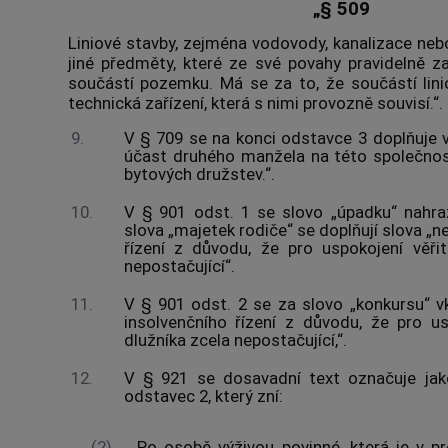
„§ 509
Liniové stavby, zejména vodovody, kanalizace nebo 
jiné předměty, které ze své povahy pravidelně z
součástí pozemku. Má se za to, že součástí lini
technická zařízení, která s nimi provozně souvisí.“.
9.
V § 709 se na konci odstavce 3 doplňuje v
účast druhého manžela na této společnos
bytových družstev.“.
10.
V § 901 odst. 1 se slovo „úpadku“ nahra
slova „majetek rodiče“ se doplňují slova „
řízení z důvodu, že pro uspokojení věři
nepostačující“.
11.
V § 901 odst. 2 se za slovo „konkursu“ vk
insolvenčního řízení z důvodu, že pro us
dlužníka zcela nepostačující,“.
12.
V § 921 se dosavadní text označuje jak
odstavec 2, který zní:
„(2)
Po osobě výživou povinné, která je v pr