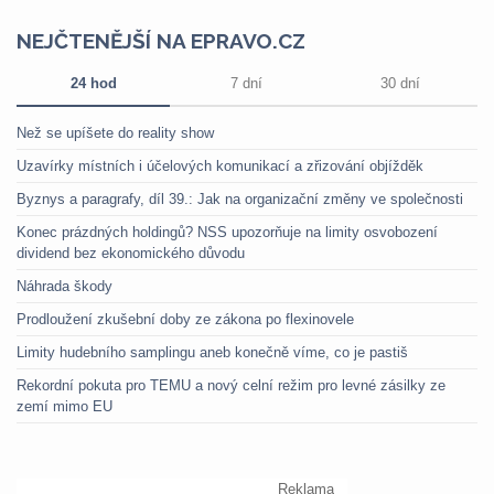
NEJČTENĚJŠÍ NA EPRAVO.CZ
24 hod
7 dní
30 dní
Než se upíšete do reality show
Uzavírky místních i účelových komunikací a zřizování objížděk
Byznys a paragrafy, díl 39.: Jak na organizační změny ve společnosti
Konec prázdných holdingů? NSS upozorňuje na limity osvobození
dividend bez ekonomického důvodu
Náhrada škody
Prodloužení zkušební doby ze zákona po flexinovele
Limity hudebního samplingu aneb konečně víme, co je pastiš
Rekordní pokuta pro TEMU a nový celní režim pro levné zásilky ze
zemí mimo EU