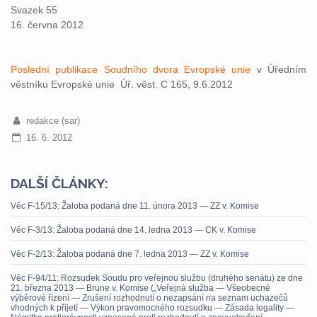
Svazek 55
16. června 2012
Poslední publikace Soudního dvora Evropské unie
v Úředním
věstníku Evropské unie Úř. věst. C 165, 9.6.2012
redakce (sar)
16. 6. 2012
DALŠÍ ČLÁNKY:
Věc F-15/13: Žaloba podaná dne 11. února 2013 — ZZ v. Komise
Věc F-3/13: Žaloba podaná dne 14. ledna 2013 — CK v. Komise
Věc F-2/13: Žaloba podaná dne 7. ledna 2013 — ZZ v. Komise
Věc F-94/11: Rozsudek Soudu pro veřejnou službu (druhého senátu) ze dne
21. března 2013 — Brune v. Komise („Veřejná služba — Všeobecné
výběrové řízení — Zrušení rozhodnutí o nezapsání na seznam uchazečů
vhodných k přijetí — Výkon pravomocného rozsudku — Zásada legality —