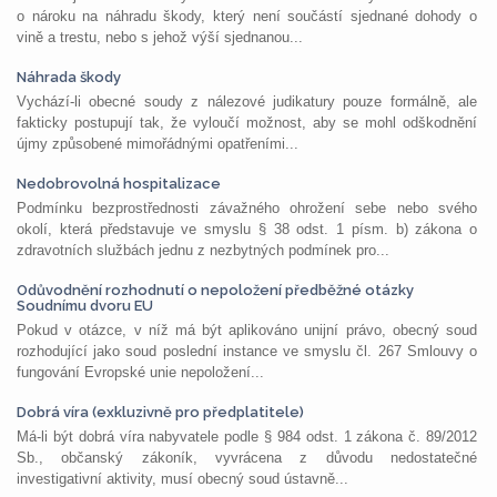
o nároku na náhradu škody, který není součástí sjednané dohody o
vině a trestu, nebo s jehož výší sjednanou...
Náhrada škody
Vychází-li obecné soudy z nálezové judikatury pouze formálně, ale
fakticky postupují tak, že vyloučí možnost, aby se mohl odškodnění
újmy způsobené mimořádnými opatřeními...
Nedobrovolná hospitalizace
Podmínku bezprostřednosti závažného ohrožení sebe nebo svého
okolí, která představuje ve smyslu § 38 odst. 1 písm. b) zákona o
zdravotních službách jednu z nezbytných podmínek pro...
Odůvodnění rozhodnutí o nepoložení předběžné otázky
Soudnímu dvoru EU
Pokud v otázce, v níž má být aplikováno unijní právo, obecný soud
rozhodující jako soud poslední instance ve smyslu čl. 267 Smlouvy o
fungování Evropské unie nepoložení...
Dobrá víra (exkluzivně pro předplatitele)
Má-li být dobrá víra nabyvatele podle § 984 odst. 1 zákona č. 89/2012
Sb., občanský zákoník, vyvrácena z důvodu nedostatečné
investigativní aktivity, musí obecný soud ústavně...