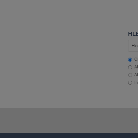
HLE
O
A
A
In