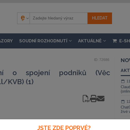
ÁZORY
SOUDNÍ ROZHODNUTÍ
AKTUÁLNĚ
E-S
NO
ID: 72686
AKT
ní o spojení podniků (Věc
l/KVB) (1)
1
Claud
(onli
1
ChatG
živé 
1
JSTE ZDE POPRVÉ?
Gemin