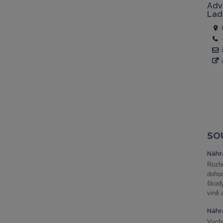
SO
Náhr
Rozho
doho
škod
vině 
Náhr
Vychá