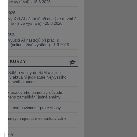
ne - živé vysílání) - 18.8.2026
5.08.2026
ické využití AI nástrojů při analýze a tvorbě
 (online - živé vysílání) - 25.8.2026
1.09.2026
ické využití AI nástrojů při práci s
aturou (online - živé vysílání) - 1.9.2026
INE KURZY
y ze SJM a vnosy do SJM a jejich
izace v aktuální judikatuře Nejvyššího
u a Ústavního soudu
věď z pracovního poměru z důvodu
luveného zameškání jedné směny
„tlačítková povinnost“ pro e-shopy
a cenových ujednání ve smlouvách v
etice
é stavby