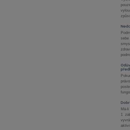
pouze
vylo
způs
Nedo
Podm
sebe
smys
zdra
podmí
Odův
před
Pokud
práv
posle
fungo
Dobrá
Má-li
1 zá
vyvrá
aktiv