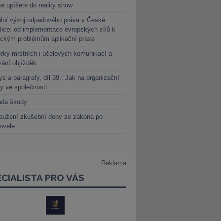
e upíšete do reality show
lní vývoj odpadového práva v České
lice: od implementace evropských cílů k
ickým problémům aplikační praxe
rky místních i účelových komunikací a
vání objížděk
s a paragrafy, díl 39.: Jak na organizační
y ve společnosti
ada škody
oužení zkušební doby ze zákona po
novele