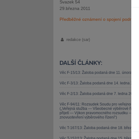
Svazek 54
29.března 2011
Předběžné oznámení o spojení podniků
redakce (sar)
DALŠÍ ČLÁNKY:
Věc F-15/13: Žaloba podaná dne 11. února 20
Věc F-3/13: Žaloba podaná dne 14. ledna 201
Věc F-2/13: Žaloba podaná dne 7. ledna 2013 
Věc F-94/11: Rozsudek Soudu pro veřejnou sl
(„Veřejná služba — Všeobecné výběrové řízen
přijetí — Výkon pravomocného rozsudku — Zása
znovuotevření výběrového řízení“)
Věc T-167/13: Žaloba podaná dne 18. března 
Věc T-152/13: Žaloba podaná dne 15. března 