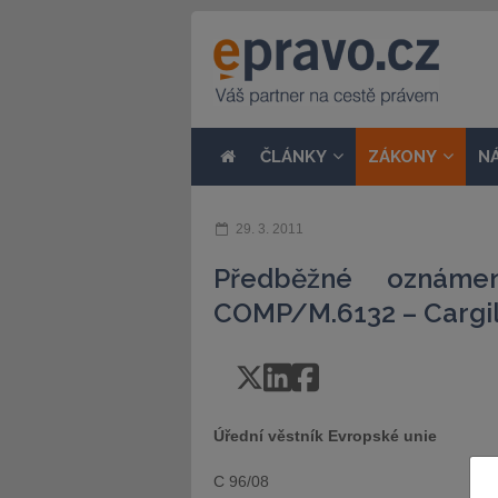
ČLÁNKY
ZÁKONY
N
29. 3. 2011
Předběžné oznáme
COMP/M.6132 – Cargil
Úřední věstník Evropské unie
C 96/08