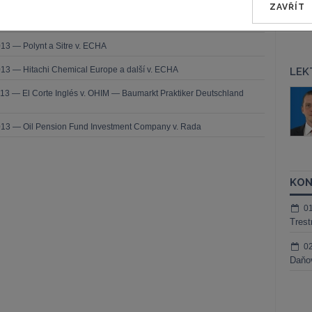
ZAVŘÍT
2013 — Saferoad RRS v. OHIM (MEGARAIL)
13 — Polynt a Sitre v. ECHA
13 — Hitachi Chemical Europe a další v. ECHA
LEK
áš Sokol
JUDr. Martin Maisner, Ph.D.,
13 — El Corte Inglés v. OHIM — Baumarkt Praktiker Deutschland
MCIArb
ktora
Kurzy lektora
013 — Oil Pension Fund Investment Company v. Rada
KON
0
Trest
0
Daňov