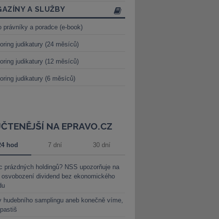
AZÍNY A SLUŽBY
o právníky a poradce (e-book)
oring judikatury (24 měsíců)
oring judikatury (12 měsíců)
oring judikatury (6 měsíců)
JČTENĚJŠÍ NA EPRAVO.CZ
24 hod
7 dní
30 dní
c prázdných holdingů? NSS upozorňuje na
y osvobození dividend bez ekonomického
du
y hudebního samplingu aneb konečně víme,
 pastiš