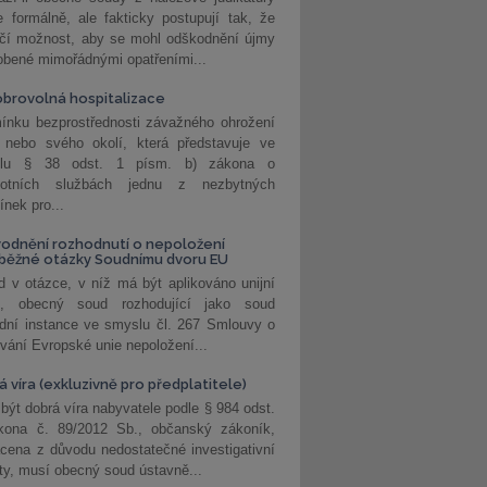
 formálně, ale fakticky postupují tak, že
učí možnost, aby se mohl odškodnění újmy
obené mimořádnými opatřeními...
brovolná hospitalizace
ínku bezprostřednosti závažného ohrožení
 nebo svého okolí, která představuje ve
lu § 38 odst. 1 písm. b) zákona o
votních službách jednu z nezbytných
nek pro...
odnění rozhodnutí o nepoložení
běžné otázky Soudnímu dvoru EU
 v otázce, v níž má být aplikováno unijní
o, obecný soud rozhodující jako soud
dní instance ve smyslu čl. 267 Smlouvy o
vání Evropské unie nepoložení...
 víra (exkluzivně pro předplatitele)
 být dobrá víra nabyvatele podle § 984 odst.
kona č. 89/2012 Sb., občanský zákoník,
cena z důvodu nedostatečné investigativní
ity, musí obecný soud ústavně...