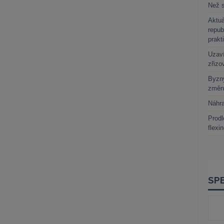
Než s
Aktuá
repub
prakt
Uzaví
zřizo
Byzny
změn
Náhr
Prodl
flexi