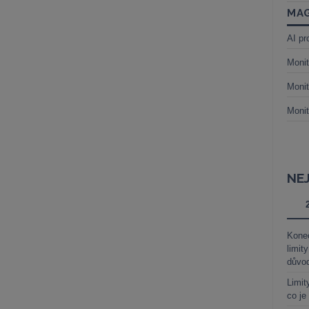
MAG
AI pr
Monit
Monit
Monit
NE
Kone
limit
důvo
Limit
co je