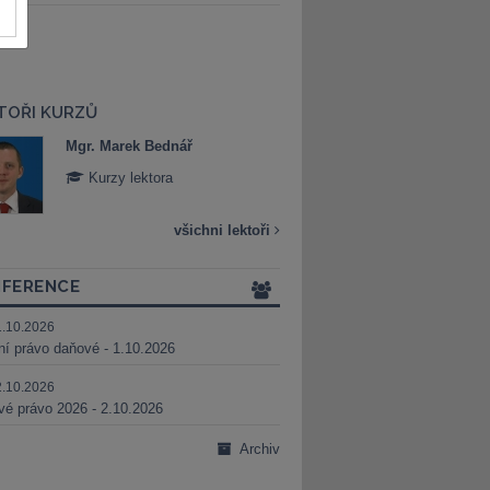
TOŘI KURZŮ
Mgr. Marek Bednář
Mgr. Veronika 
Kurzy lektora
Kurzy lektora
všichni lektoři
FERENCE
1.10.2026
ní právo daňové - 1.10.2026
2.10.2026
é právo 2026 - 2.10.2026
Archiv