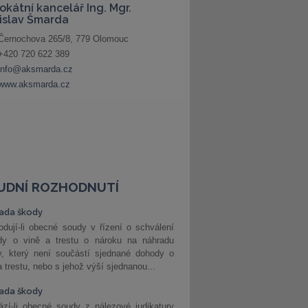
UDNÍ ROZHODNUTÍ
ada škody
dují-li obecné soudy v řízení o schválení
dy o vině a trestu o nároku na náhradu
y, který není součástí sjednané dohody o
a trestu, nebo s jehož výší sjednanou...
ada škody
zí-li obecné soudy z nálezové judikatury