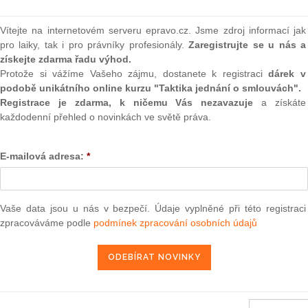
(onli
2
Vítejte na internetovém serveru epravo.cz. Jsme zdroj informací jak
(Věc COMP/M.6132 – Cargill/KVB) (1)
Prakt
pro laiky, tak i pro právníky profesionály.
Zaregistrujte se u nás a
smluv
získejte zdarma řadu výhod.
Protože si vážíme Vašeho zájmu, dostanete k registraci
dárek v
0
podobě unikátního online kurzu "Taktika jednání o smlouvách".
29. 3. 2011
Prakt
judik
Registrace je zdarma, k ničemu Vás nezavazuje
a získáte
každodenní přehled o novinkách ve světě práva.
ONL
E-mailová adresa:
*
13 — ZZ v. Komise
Vnos
valor
soud
3 — CK v. Komise
— ZZ v. Komise
Vaše data jsou u nás v bezpečí. Údaje vyplněné při této registraci
Výpo
neom
zpracováváme podle
podmínek zpracování osobních údajů
užbu (druhého senátu) ze dne 21. března 2013 — Brune v. Komise
í — Zrušení rozhodnutí o nezapsání na seznam uchazečů vhodných k
Nová 
da legality — Námitka protiprávnosti vznesená proti rozhodnutí o
Změn
energ
2013 — Comune di Milano v. Komise
Čern
2013 — Sea Handling v. Komise