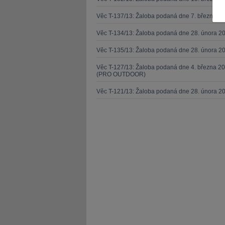
Věc T-137/13: Žaloba podaná dne 7. března 
Věc T-134/13: Žaloba podaná dne 28. února 20
Věc T-135/13: Žaloba podaná dne 28. února 20
JUDr. Tomáš Nielsen
JUDr. Tom
Věc T-127/13: Žaloba podaná dne 4. března 20
(PRO OUTDOOR)
Kurzy lektora
Kurzy le
Věc T-121/13: Žaloba podaná dne 28. února 2