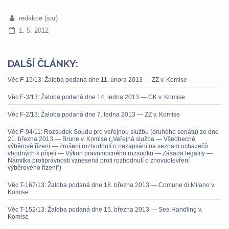
redakce (sar)
1. 5. 2012
DALŠÍ ČLÁNKY:
Věc F-15/13: Žaloba podaná dne 11. února 2013 — ZZ v. Komise
Věc F-3/13: Žaloba podaná dne 14. ledna 2013 — CK v. Komise
Věc F-2/13: Žaloba podaná dne 7. ledna 2013 — ZZ v. Komise
Věc F-94/11: Rozsudek Soudu pro veřejnou službu (druhého senátu) ze dne
21. března 2013 — Brune v. Komise („Veřejná služba — Všeobecné
výběrové řízení — Zrušení rozhodnutí o nezapsání na seznam uchazečů
vhodných k přijetí — Výkon pravomocného rozsudku — Zásada legality —
Námitka protiprávnosti vznesená proti rozhodnutí o znovuotevření
výběrového řízení“)
Věc T-167/13: Žaloba podaná dne 18. března 2013 — Comune di Milano v.
Komise
Věc T-152/13: Žaloba podaná dne 15. března 2013 — Sea Handling v.
Komise