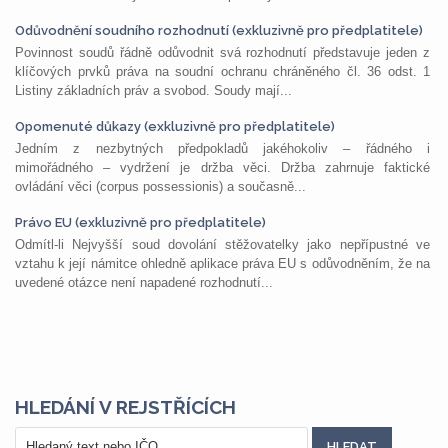
Odůvodnění soudního rozhodnutí (exkluzivně pro předplatitele)
Povinnost soudů řádně odůvodnit svá rozhodnutí představuje jeden z
klíčových prvků práva na soudní ochranu chráněného čl. 36 odst. 1
Listiny základních práv a svobod. Soudy mají...
Opomenuté důkazy (exkluzivně pro předplatitele)
Jedním z nezbytných předpokladů jakéhokoliv – řádného i
mimořádného – vydržení je držba věci. Držba zahrnuje faktické
ovládání věci (corpus possessionis) a současně...
Právo EU (exkluzivně pro předplatitele)
Odmítl-li Nejvyšší soud dovolání stěžovatelky jako nepřípustné ve
vztahu k její námitce ohledně aplikace práva EU s odůvodněním, že na
uvedené otázce není napadené rozhodnutí...
HLEDÁNÍ V REJSTŘÍCÍCH