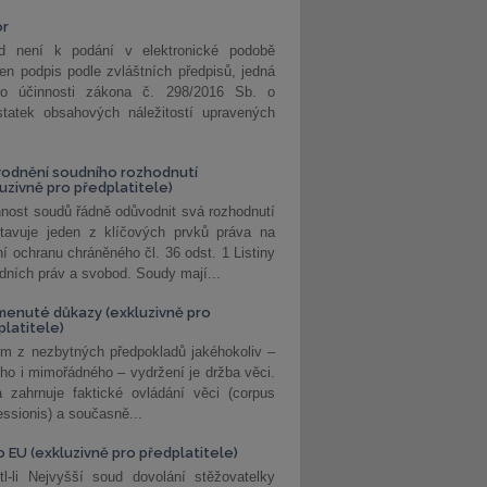
or
d není k podání v elektronické podobě
jen podpis podle zvláštních předpisů, jedná
o účinnosti zákona č. 298/2016 Sb. o
statek obsahových náležitostí upravených
odnění soudního rozhodnutí
luzivně pro předplatitele)
nost soudů řádně odůvodnit svá rozhodnutí
stavuje jeden z klíčových prvků práva na
í ochranu chráněného čl. 36 odst. 1 Listiny
dních práv a svobod. Soudy mají...
enuté důkazy (exkluzivně pro
platitele)
m z nezbytných předpokladů jakéhokoliv –
ho i mimořádného – vydržení je držba věci.
 zahrnuje faktické ovládání věci (corpus
ssionis) a současně...
o EU (exkluzivně pro předplatitele)
l-li Nejvyšší soud dovolání stěžovatelky