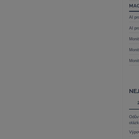
MAG
AI pr
AI pr
Monit
Monit
Monit
NE
Odůvo
otáz
Výpo