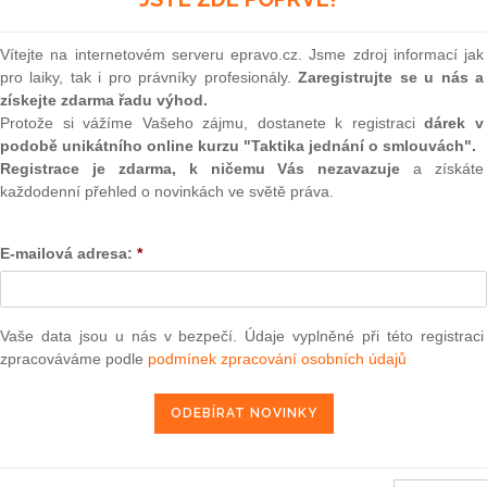
(onli
2
Vítejte na internetovém serveru epravo.cz. Jsme zdroj informací jak
Prakt
pro laiky, tak i pro právníky profesionály.
Zaregistrujte se u nás a
smluv
18. 4. 2013
získejte zdarma řadu výhod.
0
Protože si vážíme Vašeho zájmu, dostanete k registraci
dárek v
Prakt
podobě unikátního online kurzu "Taktika jednání o smlouvách".
judik
Registrace je zdarma, k ničemu Vás nezavazuje
a získáte
každodenní přehled o novinkách ve světě práva.
13 — ZZ v. Komise
ONL
3 — CK v. Komise
E-mailová adresa:
*
Vnos
valor
— ZZ v. Komise
soud
užbu (druhého senátu) ze dne 21. března 2013 — Brune v. Komise
Výpo
Vaše data jsou u nás v bezpečí. Údaje vyplněné při této registraci
í — Zrušení rozhodnutí o nezapsání na seznam uchazečů vhodných k
neom
da legality — Námitka protiprávnosti vznesená proti rozhodnutí o
zpracováváme podle
podmínek zpracování osobních údajů
Nová 
2013 — Comune di Milano v. Komise
Změn
energ
2013 — Sea Handling v. Komise
Čern
2013 — Saferoad RRS v. OHIM (MEGARAIL)