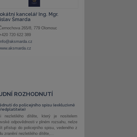
UDNÍ ROZHODNUTÍ
édnutí do policejního spisu (exkluzivně
předplatitele)
i nezletilého dítěte, který je nositelem
ovské odpovědnosti v plném rozsahu, nelze
ít přístup do policejního spisu, vedeného z
u zranění nezletilého dítěte,...