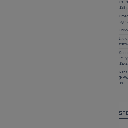
Užívá
dětí 
Urban
legis
Odpo
Uzaví
zřizo
Kone
limit
důvo
Naříz
(PPWR
unii