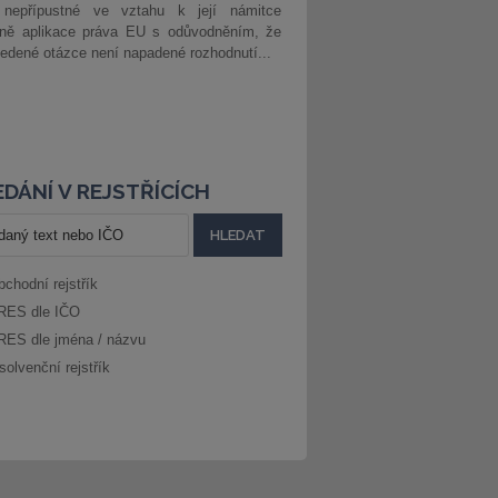
 nepřípustné ve vztahu k její námitce
dně aplikace práva EU s odůvodněním, že
edené otázce není napadené rozhodnutí...
DÁNÍ V REJSTŘÍCÍCH
bchodní rejstřík
RES dle IČO
RES dle jména / názvu
solvenční rejstřík