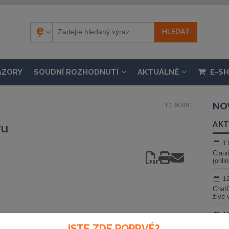
ÁZORY
SOUDNÍ ROZHODNUTÍ
AKTUÁLNĚ
E-S
NO
ID: 90891
AKT
ru
1
Claud
(onli
1
ChatG
živé 
1
Gemin
JSTE ZDE POPRVÉ?