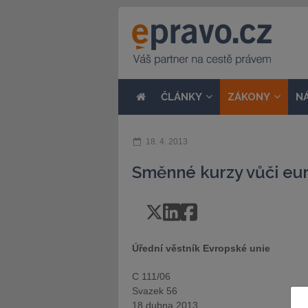
ČLÁNKY
ZÁKONY
N
18. 4. 2013
Směnné kurzy vůči eu
Úřední věstník Evropské unie
C 111/06
Svazek 56
18.dubna 2013