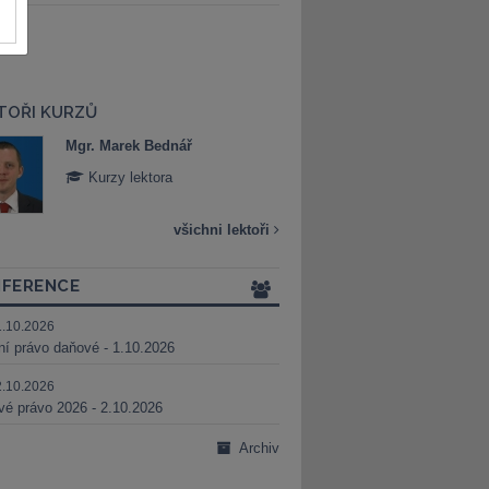
TOŘI KURZŮ
Mgr. Marek Bednář
Mgr. Veronika 
Kurzy lektora
Kurzy lektora
všichni lektoři
FERENCE
1.10.2026
ní právo daňové - 1.10.2026
2.10.2026
é právo 2026 - 2.10.2026
Archiv