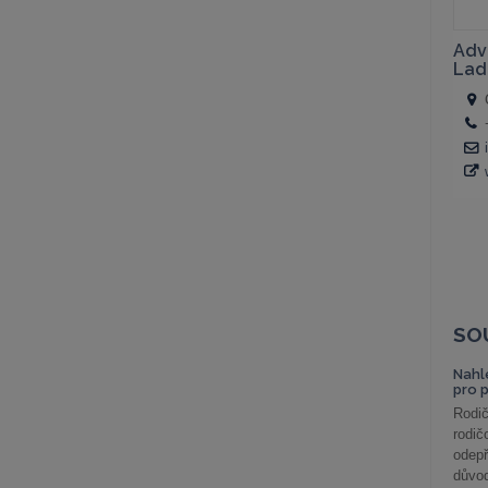
SO
Nahl
pro 
Rodič
rodič
odepř
důvod