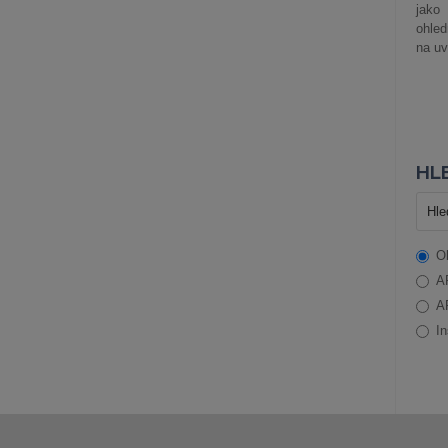
jako
ohle
na uv
HLE
O
A
A
In