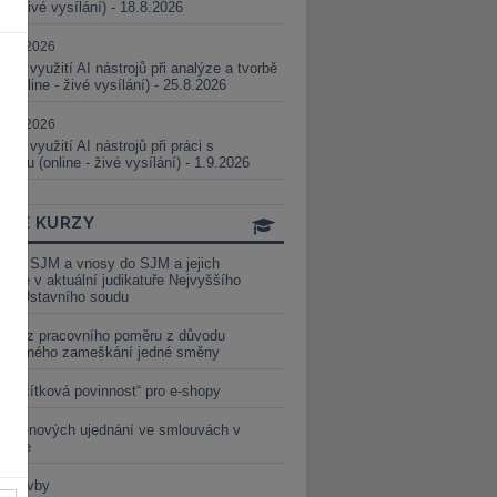
ne - živé vysílání) - 18.8.2026
5.08.2026
ické využití AI nástrojů při analýze a tvorbě
 (online - živé vysílání) - 25.8.2026
1.09.2026
ické využití AI nástrojů při práci s
aturou (online - živé vysílání) - 1.9.2026
INE KURZY
y ze SJM a vnosy do SJM a jejich
izace v aktuální judikatuře Nejvyššího
u a Ústavního soudu
věď z pracovního poměru z důvodu
luveného zameškání jedné směny
„tlačítková povinnost“ pro e-shopy
a cenových ujednání ve smlouvách v
etice
é stavby