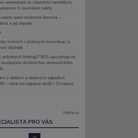
ní nemovitosti ve vlastnictví nezletilých
partnerem či manželem rodiče
 waste water treatment directive –
lativa a její dopady
r
rky místních i účelových komunikací a
vání objížděk
c prázdných holdingů? NSS upozorňuje na
y osvobození dividend bez ekonomického
du
ení o obalech a obalových odpadech
) – nová éra regulace obalů v Evropské