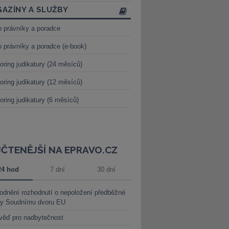
AZÍNY A SLUŽBY
o právníky a poradce
o právníky a poradce (e-book)
oring judikatury (24 měsíců)
oring judikatury (12 měsíců)
oring judikatury (6 měsíců)
JČTENĚJŠÍ NA EPRAVO.CZ
24 hod
7 dní
30 dní
dnění rozhodnutí o nepoložení předběžné
ky Soudnímu dvoru EU
věď pro nadbytečnost