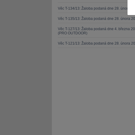
Věc T-134/13: Žaloba podaná dne 28. února 20
Věc T-135/13: Žaloba podaná dne 28. února 20
Věc T-127/13: Žaloba podaná dne 4. března 20
(PRO OUTDOOR)
JUDr. Tomáš Nielsen
JUDr. Tom
Věc T-121/13: Žaloba podaná dne 28. února 2
Kurzy lektora
Kurzy le