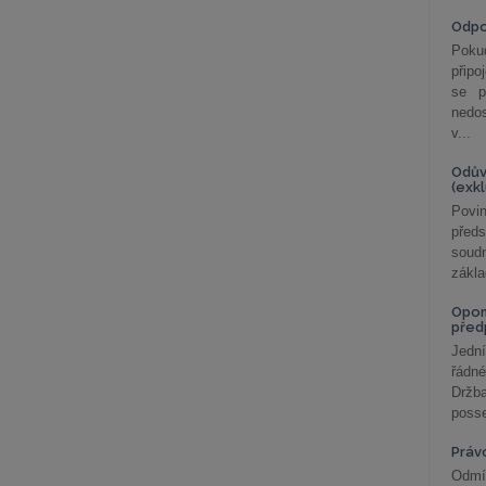
Odp
Poku
připo
se p
nedo
v...
Odův
(exk
Povin
před
soudn
zákla
Opom
před
Jední
řádné
Držba
posse
Práv
Odmít