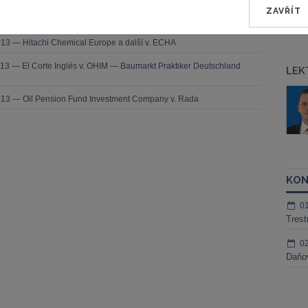
ZAVŘÍT
13 — Polynt a Sitre v. ECHA
13 — Hitachi Chemical Europe a další v. ECHA
13 — El Corte Inglés v. OHIM — Baumarkt Praktiker Deutschland
LEK
áš Sokol
JUDr. Martin Maisner, Ph.D.,
013 — Oil Pension Fund Investment Company v. Rada
MCIArb
ktora
Kurzy lektora
KON
0
Trest
0
Daňov