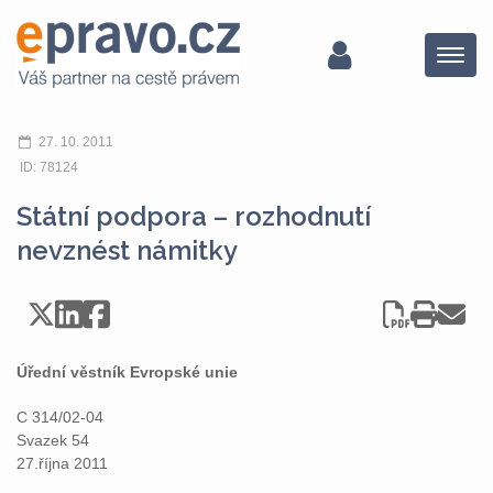
Menu
27. 10. 2011
ID: 78124
Státní podpora – rozhodnutí
nevznést námitky
Úřední věstník Evropské unie
C 314/02-04
Svazek 54
27.října 2011