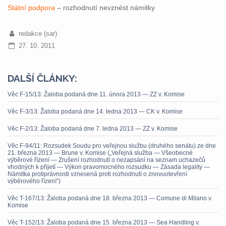
Státní podpora
– rozhodnutí nevznést námitky
redakce (sar)
27. 10. 2011
DALŠÍ ČLÁNKY:
Věc F-15/13: Žaloba podaná dne 11. února 2013 — ZZ v. Komise
Věc F-3/13: Žaloba podaná dne 14. ledna 2013 — CK v. Komise
Věc F-2/13: Žaloba podaná dne 7. ledna 2013 — ZZ v. Komise
Věc F-94/11: Rozsudek Soudu pro veřejnou službu (druhého senátu) ze dne
21. března 2013 — Brune v. Komise („Veřejná služba — Všeobecné
výběrové řízení — Zrušení rozhodnutí o nezapsání na seznam uchazečů
vhodných k přijetí — Výkon pravomocného rozsudku — Zásada legality —
Námitka protiprávnosti vznesená proti rozhodnutí o znovuotevření
výběrového řízení“)
Věc T-167/13: Žaloba podaná dne 18. března 2013 — Comune di Milano v.
Komise
Věc T-152/13: Žaloba podaná dne 15. března 2013 — Sea Handling v.