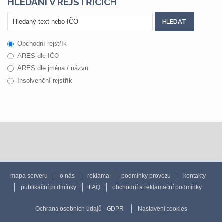
HLEDÁNÍ V REJSTŘÍCÍCH
Obchodní rejstřík
ARES dle IČO
ARES dle jména / názvu
Insolvenční rejstřík
mapa serveru
o nás
reklama
podmínky provozu
kontakty
publikační podmínky
FAQ
obchodní a reklamační podmínky
Ochrana osobních údajů - GDPR
Nastavení cookies