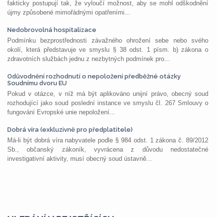
fakticky postupují tak, že vyloučí možnost, aby se mohl odškodnění
újmy způsobené mimořádnými opatřeními...
Nedobrovolná hospitalizace
Podmínku bezprostřednosti závažného ohrožení sebe nebo svého
okolí, která představuje ve smyslu § 38 odst. 1 písm. b) zákona o
zdravotních službách jednu z nezbytných podmínek pro...
Odůvodnění rozhodnutí o nepoložení předběžné otázky
Soudnímu dvoru EU
Pokud v otázce, v níž má být aplikováno unijní právo, obecný soud
rozhodující jako soud poslední instance ve smyslu čl. 267 Smlouvy o
fungování Evropské unie nepoložení...
Dobrá víra (exkluzivně pro předplatitele)
Má-li být dobrá víra nabyvatele podle § 984 odst. 1 zákona č. 89/2012
Sb., občanský zákoník, vyvrácena z důvodu nedostatečné
investigativní aktivity, musí obecný soud ústavně...