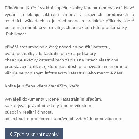
Přinášíme již třetí vydání úspěšné knihy Katastr nemovitostí. Nové
vydání reflektuje aktuální změny v právních předpisech a
soudních výkladech, a je obohaceno o praktické příklady, které
usnadňují orientaci ve složitějších aspektech této problematiky.
Publikace:
přináší srozumitelný a čtivý návod na použití katastru,
uvádí poznatky z katastrální praxe a judikatury,
obsahuje ukázky katastrálních zápisů na listech vlastnictví,
představuje aplikace, které jsou dostupné uživatelům internetu,
věnuje se popisným informacím katastru i jeho mapové části.
Kniha je určena všem čtenářům, kteří:
vytvářejí dokumenty určené katastrálním úřadům,
se zabývají právními vztahy k nemovitostem,
působí v realitní činnosti,
se zajímají o problematiku právních vztahů k nemovitostem.
Zpět na knižní novinky