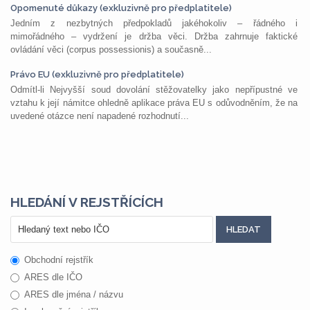
Opomenuté důkazy (exkluzivně pro předplatitele)
Jedním z nezbytných předpokladů jakéhokoliv – řádného i
mimořádného – vydržení je držba věci. Držba zahrnuje faktické
ovládání věci (corpus possessionis) a současně...
Právo EU (exkluzivně pro předplatitele)
Odmítl-li Nejvyšší soud dovolání stěžovatelky jako nepřípustné ve
vztahu k její námitce ohledně aplikace práva EU s odůvodněním, že na
uvedené otázce není napadené rozhodnutí...
HLEDÁNÍ V REJSTŘÍCÍCH
Obchodní rejstřík
ARES dle IČO
ARES dle jména / názvu