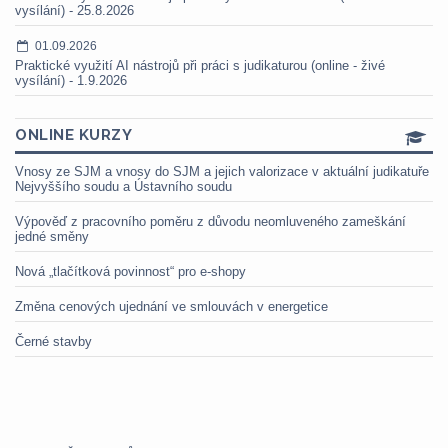
vysílání) - 25.8.2026
01.09.2026
Praktické využití AI nástrojů při práci s judikaturou (online - živé
vysílání) - 1.9.2026
ONLINE KURZY
Vnosy ze SJM a vnosy do SJM a jejich valorizace v aktuální judikatuře
Nejvyššího soudu a Ústavního soudu
Výpověď z pracovního poměru z důvodu neomluveného zameškání
jedné směny
Nová „tlačítková povinnost“ pro e-shopy
Změna cenových ujednání ve smlouvách v energetice
Černé stavby