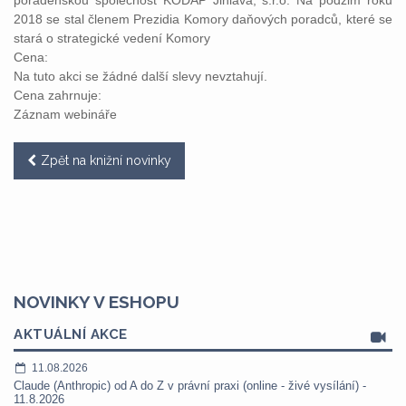
poradenskou společnost KODAP Jihlava, s.r.o. Na podzim roku
2018 se stal členem Prezidia Komory daňových poradců, které se
stará o strategické vedení Komory
Cena:
Na tuto akci se žádné další slevy nevztahují.
Cena zahrnuje:
Záznam webináře
Zpět na knižní novinky
NOVINKY V ESHOPU
AKTUÁLNÍ AKCE
11.08.2026
Claude (Anthropic) od A do Z v právní praxi (online - živé vysílání) -
11.8.2026