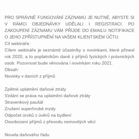
PRO SPRÁVNÉ FUNGOVÁNÍ ZÁZNAMU JE NUTNÉ, ABYSTE SI
V RÁMCI OBJEDNÁVKY UDĚLALI I REGISTRACI. PO
ZAKOUPENÍ ZÁZNAMU VÁM PŘÍJDE DO EMAILU NOTIFIKACE
O JEHO ZPŘÍSTUPNĚNÍ NA VAŠEM KLIENTSKÉM ÚČTU.
Cíl webináře:
Cílem webináře je seznámit účastníky s novinkami, které přinesl
rok 2020, a to poplatníkům daně z příjmů fyzických i právnických
osob. Pozornost bude věnována i novinkám roku 2021.
Obsah:
Novinky v daních z příjmů
Zpětné uplatnění daňové ztráty
Vzdání se práva na uplatnění daňové ztráty
Stravenkový paušál
Zrušení superhrubé mzdy
Odpočet úroků z úvěrů na bydlení
Osvobození příjmů z převodu nemovitých věcí
Novela daňového řádu