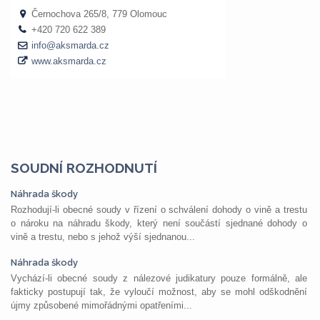
SOUDNÍ ROZHODNUTÍ
Náhrada škody
Rozhodují-li obecné soudy v řízení o schválení dohody o vině a trestu
o nároku na náhradu škody, který není součástí sjednané dohody o
vině a trestu, nebo s jehož výší sjednanou...
Náhrada škody
Vychází-li obecné soudy z nálezové judikatury pouze formálně, ale
fakticky postupují tak, že vyloučí možnost, aby se mohl odškodnění
újmy způsobené mimořádnými opatřeními...