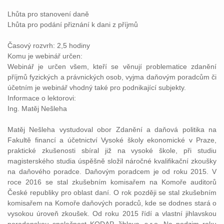
Lhůta pro stanovení daně
Lhůta pro podání přiznání k dani z příjmů
Časový rozvrh: 2,5 hodiny
Komu je webinář určen:
Webinář je určen všem, kteří se věnují problematice zdanění
příjmů fyzických a právnických osob, vyjma daňovým poradcům či
účetním je webinář vhodný také pro podnikající subjekty.
Informace o lektorovi:
Ing. Matěj Nešleha
Matěj Nešleha vystudoval obor Zdanění a daňová politika na
Fakultě financí a účetnictví Vysoké školy ekonomické v Praze,
praktické zkušenosti sbíral již na vysoké škole, při studiu
magisterského studia úspěšně složil náročné kvalifikační zkoušky
na daňového poradce. Daňovým poradcem je od roku 2015. V
roce 2016 se stal zkušebním komisařem na Komoře auditorů
České republiky pro oblast daní. O rok později se stal zkušebním
komisařem na Komoře daňových poradců, kde se dodnes stará o
vysokou úroveň zkoušek. Od roku 2015 řídí a vlastní jihlavskou