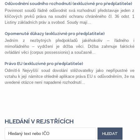
Odůvodnění soudního rozhodnutí (exkluzivně pro předplatitele)
Povinnost soudů řádně odůvodnit svá rozhodnutí představuje jeden z
klíčových prvků práva na soudní ochranu chráněného čl. 36 odst. 1
Listiny základních práv a svobod. Soudy mají...
Opomenuté důkazy (exkluzivně pro předplatitele)
Jedním z nezbytných předpokladů jakéhokoliv – řádného i
mimořádného – vydržení je držba věci. Držba zahrnuje faktické
ovládání věci (corpus possessionis) a současně...
Právo EU (exkluzivně pro předplatitele)
Odmítl-li Nejvyšší soud dovolání stěžovatelky jako nepřípustné ve
vztahu k její námitce ohledně aplikace práva EU s odůvodněním, že na
uvedené otázce není napadené rozhodnutí...
HLEDÁNÍ V REJSTŘÍCÍCH