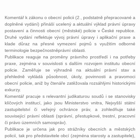
Komentář k zákonu o obecní policii (2., podstatně přepracované a
doplněné vydání) přináší ucelený a aktuální výklad právní úpravy
postavení a činnosti obecní (městské) policie v České republice.
Druhé vydání reflektuje vývoj právní úpravy i aplikační praxe a
klade důraz na přesné vymezení pojmů s využitím odborné
terminologie bezpečnostněprávní oblasti.
Publikace reaguje na proměny právního prostředí i na potřeby
praxe, zejména v souvislosti s dalším rozvojem institutu obecní
policie. Zaměřuje se výhradně na aktuální právní stav a
přehledně vykládá působnost, úkoly, povinnosti a pravomoci
obecní policie, aniž by čtenáře zatěžovala rozsáhlými historickými
exkurzy.
Komentář pracuje s relevantní judikaturou soudů i se stanovisky
klíčových institucí, jako jsou Ministerstvo vnitra, Nejvyšší státní
zastupitelství či veřejný ochránce práv, a zohledňuje také
související právní oblasti (správní, přestupkové, trestní, pracovní
či právo územních samospráv).
Publikace je určena jak pro strážníky obecních a městských
policií, tak pro představitele obcí (zejména starosty a zastupitele),