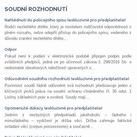
SOUDNÍ ROZHODNUTÍ
Nahlédnutí do policejního spisu (exkluzivně pro předplatitele)
Rodiči nezletilého dítěte, který je nositelem rodičovské odpovědnosti v
plném rozsahu, nelze odepřít přístup do policejního spisu, vedeného z
důvodu zranění nezletilého dítěte,...
Odpor
Pokud není k podání v elektronické podobě připojen podpis podle
zvláštních předpisů, jedná se po účinnosti zákona č. 298/2016 Sb. o
nedostatek obsahových náležitostí upravených v...
Odůvodnění soudního rozhodnutí (exkluzivně pro předplatitele)
Povinnost soudů řádně odůvodnit svá rozhodnutí představuje jeden z
klíčových prvků práva na soudní ochranu chráněného čl. 36 odst. 1
Listiny základních práv a svobod. Soudy mají...
Opomenuté důkazy (exkluzivně pro předplatitele)
Jedním z nezbytných předpokladů jakéhokoliv – řádného i
mimořádného – vydržení je držba věci. Držba zahrnuje faktické
ovládání věci (corpus possessionis) a současně...