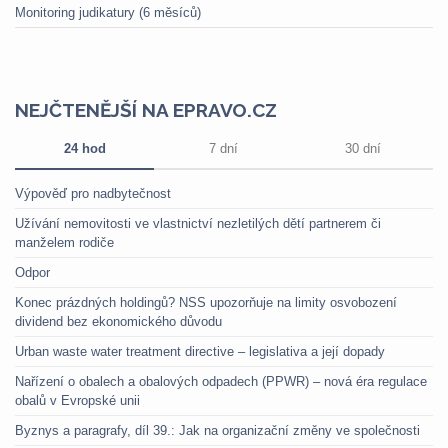
Monitoring judikatury (6 měsíců)
NEJČTENĚJŠÍ NA EPRAVO.CZ
24 hod
7 dní
30 dní
Výpověď pro nadbytečnost
Užívání nemovitosti ve vlastnictví nezletilých dětí partnerem či
manželem rodiče
Odpor
Konec prázdných holdingů? NSS upozorňuje na limity osvobození
dividend bez ekonomického důvodu
Urban waste water treatment directive – legislativa a její dopady
Nařízení o obalech a obalových odpadech (PPWR) – nová éra regulace
obalů v Evropské unii
Byznys a paragrafy, díl 39.: Jak na organizační změny ve společnosti