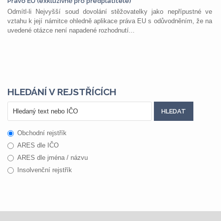
Právo EU (exkluzivně pro předplatitele)
Odmítl-li Nejvyšší soud dovolání stěžovatelky jako nepřípustné ve
vztahu k její námitce ohledně aplikace práva EU s odůvodněním, že na
uvedené otázce není napadené rozhodnutí...
HLEDÁNÍ V REJSTŘÍCÍCH
Obchodní rejstřík
ARES dle IČO
ARES dle jména / názvu
Insolvenční rejstřík