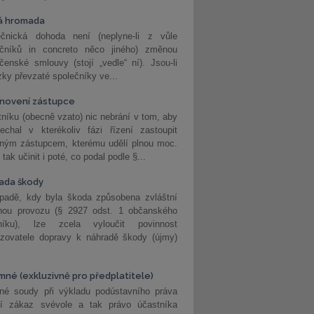
á hromada
ečnická dohoda není (neplyne-li z vůle
ečníků in concreto něco jiného) změnou
čenské smlouvy (stojí „vedle“ ní). Jsou-li
ky převzaté společníky ve...
novení zástupce
níku (obecně vzato) nic nebrání v tom, aby
echal v kterékoliv fázi řízení zastoupit
eným zástupcem, kterému udělí plnou moc.
tak učinit i poté, co podal podle §...
ada škody
ípadě, kdy byla škoda způsobena zvláštní
hou provozu (§ 2927 odst. 1 občanského
níku), lze zcela vyloučit povinnost
ozovatele dopravy k náhradě škody (újmy)
mné (exkluzivně pro předplatitele)
né soudy při výkladu podústavního práva
ší zákaz svévole a tak právo účastníka