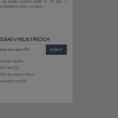
í na soudní ochranu podle čl. 36 odst. 1
ny základních práv a svobod,...
DÁNÍ V REJSTŘÍCÍCH
bchodní rejstřík
RES dle IČO
RES dle jména / názvu
solvenční rejstřík