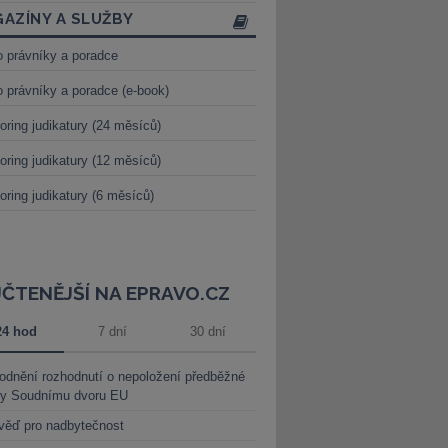
AZÍNY A SLUŽBY
o právníky a poradce
o právníky a poradce (e-book)
oring judikatury (24 měsíců)
oring judikatury (12 měsíců)
oring judikatury (6 měsíců)
JČTENĚJŠÍ NA EPRAVO.CZ
24 hod
7 dní
30 dní
dnění rozhodnutí o nepoložení předběžné
ky Soudnímu dvoru EU
věď pro nadbytečnost