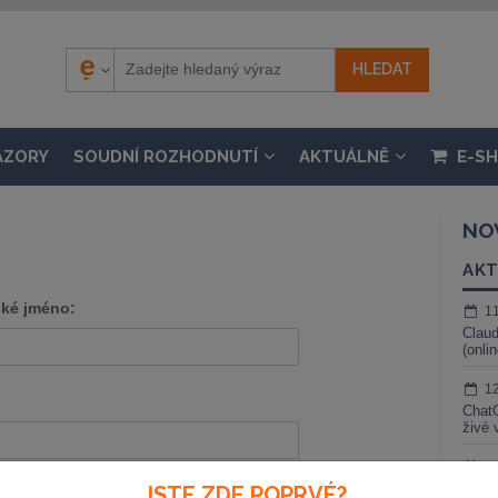
ÁZORY
SOUDNÍ ROZHODNUTÍ
AKTUÁLNĚ
E-S
NO
AKT
ské jméno:
1
Claud
(onli
1
ChatG
živé 
1
Zapomenuté heslo
Gemin
JSTE ZDE POPRVÉ?