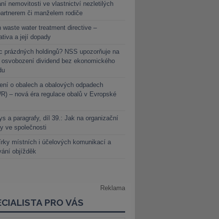
ní nemovitosti ve vlastnictví nezletilých
partnerem či manželem rodiče
 waste water treatment directive –
lativa a její dopady
c prázdných holdingů? NSS upozorňuje na
y osvobození dividend bez ekonomického
du
ení o obalech a obalových odpadech
) – nová éra regulace obalů v Evropské
s a paragrafy, díl 39.: Jak na organizační
y ve společnosti
rky místních i účelových komunikací a
vání objížděk