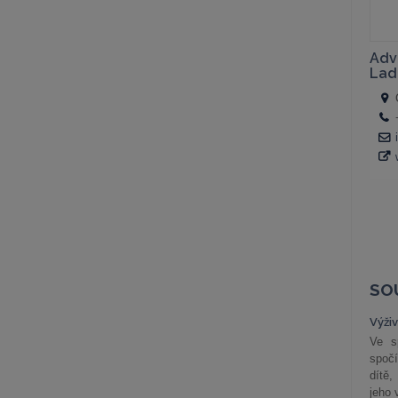
SO
Výži
Ve s
spočí
dítě,
jeho 