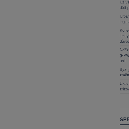
Užívá
dětí 
Urban
legis
Kone
limit
důvo
Naříz
(PPWR
unii
Byzny
změn
Uzaví
zřizo