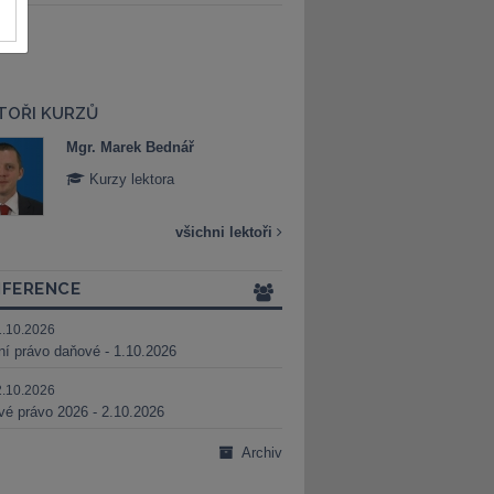
TOŘI KURZŮ
Mgr. Marek Bednář
Mgr. Veronika 
Kurzy lektora
Kurzy lektora
všichni lektoři
FERENCE
1.10.2026
ní právo daňové - 1.10.2026
2.10.2026
é právo 2026 - 2.10.2026
Archiv