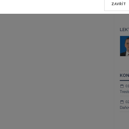
ZAVŘÍT
LEK
áš Sokol
JUDr. Martin Maisner, Ph.D.,
MCIArb
ktora
Kurzy lektora
KON
0
Trest
0
Daňov