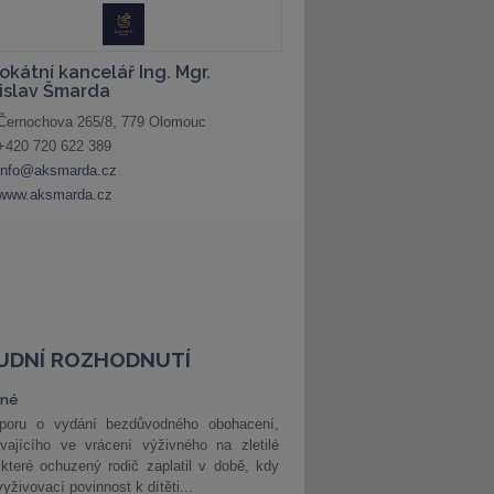
UDNÍ ROZHODNUTÍ
vné
poru o vydání bezdůvodného obohacení,
vajícího ve vrácení výživného na zletilé
 které ochuzený rodič zaplatil v době, kdy
vyživovací povinnost k dítěti...