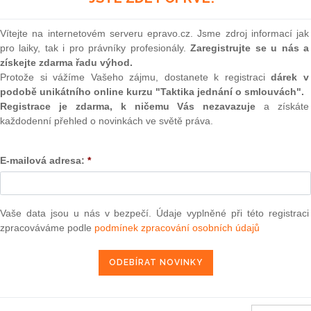
(onli
2
Vítejte na internetovém serveru epravo.cz. Jsme zdroj informací jak
Prakt
pro laiky, tak i pro právníky profesionály.
Zaregistrujte se u nás a
smluv
získejte zdarma řadu výhod.
Protože si vážíme Vašeho zájmu, dostanete k registraci
dárek v
0
podobě unikátního online kurzu "Taktika jednání o smlouvách".
Prakt
judik
Registrace je zdarma, k ničemu Vás nezavazuje
a získáte
každodenní přehled o novinkách ve světě práva.
ONL
E-mailová adresa:
*
Vnos
valor
soud
Výpo
Vaše data jsou u nás v bezpečí. Údaje vyplněné při této registraci
neom
zpracováváme podle
podmínek zpracování osobních údajů
Nová 
Změn
energ
Čern