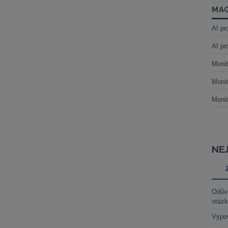
MAG
AI pr
AI pr
Monit
Monit
Monit
NE
Odůvo
otáz
Výpo