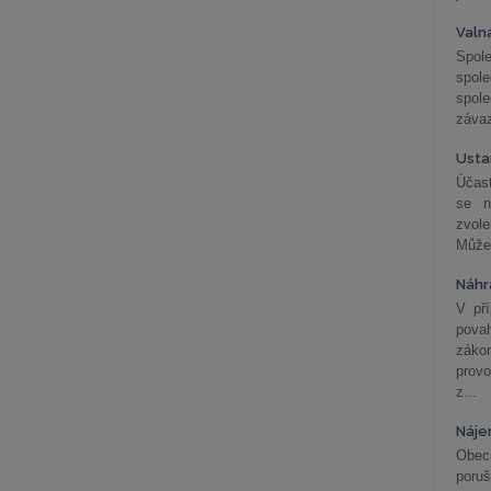
Valn
Spol
spol
spole
závaz
Usta
Účast
se n
zvol
Může 
Náhr
V př
pova
záko
prov
z...
Náje
Obec
poru