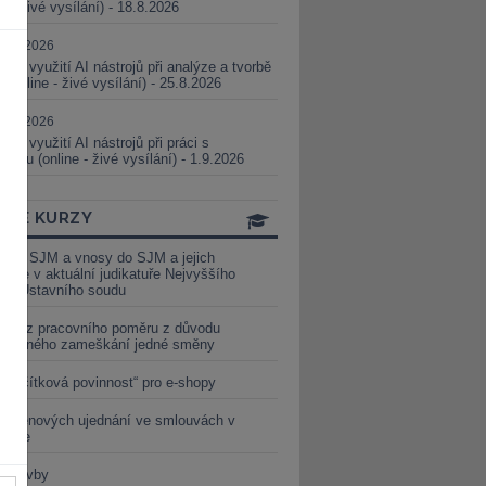
ne - živé vysílání) - 18.8.2026
5.08.2026
ické využití AI nástrojů při analýze a tvorbě
 (online - živé vysílání) - 25.8.2026
1.09.2026
ické využití AI nástrojů při práci s
aturou (online - živé vysílání) - 1.9.2026
INE KURZY
y ze SJM a vnosy do SJM a jejich
izace v aktuální judikatuře Nejvyššího
u a Ústavního soudu
věď z pracovního poměru z důvodu
luveného zameškání jedné směny
„tlačítková povinnost“ pro e-shopy
a cenových ujednání ve smlouvách v
etice
é stavby