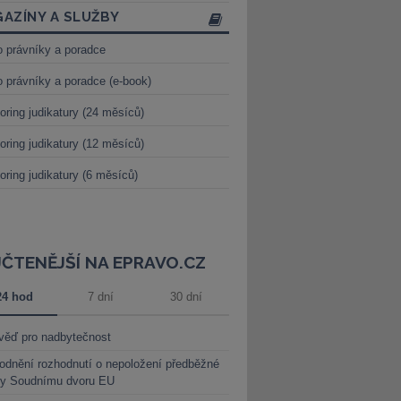
AZÍNY A SLUŽBY
o právníky a poradce
o právníky a poradce (e-book)
oring judikatury (24 měsíců)
oring judikatury (12 měsíců)
oring judikatury (6 měsíců)
JČTENĚJŠÍ NA EPRAVO.CZ
24 hod
7 dní
30 dní
věď pro nadbytečnost
dnění rozhodnutí o nepoložení předběžné
ky Soudnímu dvoru EU