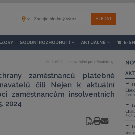
ÁZORY
SOUDNÍ ROZHODNUTÍ
AKTUÁLNĚ
E-S
NO
ID: 118028
upozornění pro uživatele
AKT
hrany zaměstnanců platebně
avatelů čili Nejen k aktuální
1
Claud
oci zaměstnancům insolventních
(onli
5. 2024
1
ChatG
živé 
1
Gemin