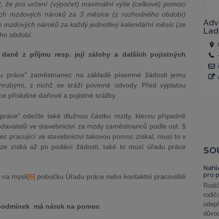
, že pro určení (výpočet) maximální výše (celkové) pomoci
ných mzdových nároků za 3 měsíce (z rozhodného období)
h mzdových nároků za každý jednotlivý kalendářní měsíc (ze
ho období.
daně z příjmu resp. její zálohy a dalších pojistných
du práce" zaměstnanec na základě písemné žádosti jemu
hrubými, z nichž se sráží povinné odvody. Před výplatou
 příslušné daňové a pojistné srážky.
ráce" odečte také dlužnou částku mzdy, kterou případně
odavatelů ve stavebnictví za mzdy zaměstnanců podle ust. §
 pracující ve stavebnictví takovou pomoc získal, musí to v
ze získá až po podání žádosti, také to musí úřadu práce
SO
Nahl
pro 
 na mysli
[6]
pobočku Úřadu práce nebo kontaktní pracoviště
Rodič
rodič
odepř
h podmínek má nárok na pomoc
důvod