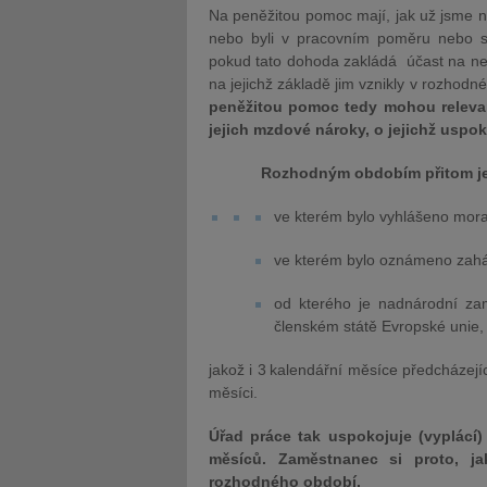
Na peněžitou pomoc mají, jak už jsme na
nebo byli v pracovním poměru nebo s
pokud tato dohoda zakládá účast na n
na jejichž základě jim vznikly v rozh
peněžitou pomoc tedy mohou relevant
jejich mzdové nároky, o jejichž uspo
Rozhodným obdobím přitom je ka
ve kterém bylo vyhlášeno mora
ve kterém bylo oznámeno zaháj
od kterého je nadnárodní za
členském státě Evropské unie,
jakož i 3
kalendářní měsíce předcházejíc
měsíci.
Úřad práce tak uspokojuje (vyplácí)
měsíců. Zaměstnanec si proto, ja
rozhodného období.