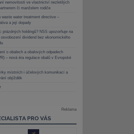
ní nemovitosti ve vlastnictví nezletilých
partnerem či manželem rodiče
 waste water treatment directive –
lativa a její dopady
c prázdných holdingů? NSS upozorňuje na
y osvobození dividend bez ekonomického
du
ení o obalech a obalových odpadech
) – nová éra regulace obalů v Evropské
rky místních i účelových komunikací a
vání objížděk
r