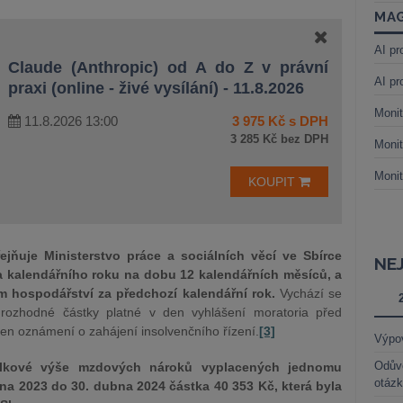
MAG
AI pr
Claude (Anthropic) od A do Z v právní
AI pr
praxi (online - živé vysílání) - 11.8.2026
Monit
11.8.2026 13:00
3 975 Kč s DPH
3 285 Kč bez DPH
Monit
Monit
KOUPIT
jňuje Ministerstvo práce a sociálních věcí ve Sbírce
NE
a kalendářního roku na dobu 12 kalendářních měsíců, a
m hospodářství za předchozí kalendářní rok.
Vychází se
rozhodné částky platné v den vyhlášení moratoria před
en oznámení o zahájení insolvenčního řízení.
[3]
Výpo
Odůvo
elkové výše mzdových nároků vyplacených jednomu
otáz
na 2023 do 30. dubna 2024 částka 40 353 Kč, která byla