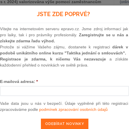
etos r. 2024) valorizována výše pomoci zaměstnancům
(onli
ně po mnoha letech předtím v zásadě nikoliv výrazně
2
JSTE ZDE POPRVÉ?
) novelizovaného zákona, došlo vloni (k 1. 7. 2023) ke
Prakt
í výše pomoci. Obojí nyní souhrnně stručně
smluv
aximální výše pomoci je klíčový - rozhodující den, kdy
Vítejte na internetovém serveru epravo.cz. Jsme zdroj informací jak
ího řízení vůči zaměstnavateli, nikoliv jen, kdy byl
0
pro laiky, tak i pro právníky profesionály.
Zaregistrujte se u nás a
Prakt
získejte zdarma řadu výhod.
judik
Protože si vážíme Vašeho zájmu, dostanete k registraci
dárek v
nice
podobě unikátního online kurzu "Taktika jednání o smlouvách".
ONL
Registrace je zdarma, k ničemu Vás nezavazuje
a získáte
. 1 písm. c) aktuálního znění zákona č.
118/2000
Sb.)
v
každodenní přehled o novinkách ve světě práva.
pokojil splatné mzdové nároky zaměstnanců, a to
dnem
Vnos
valor
vyhlášeno moratorium před zahájením insolvenčního řízení,
soud
bylo oznámeno zahájení insolvenčního řízení příslušným
E-mailová adresa:
*
adnárodního zaměstnavatele také dnem, od kterého je
Výpo
o v jiném členském státě Evropské unie podle přímo
neom
e
.
Nová 
Vaše data jsou u nás v bezpečí. Údaje vyplněné při této registraci
zpracováváme podle
podmínek zpracování osobních údajů
Změn
energ
epravo.cz?
Čern