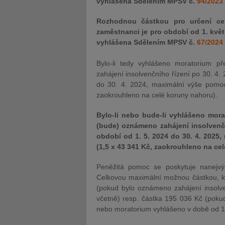
vyhlášena Sdělením MPSV č.
94/2023
Rozhodnou částkou pro určení c
zaměstnanci je pro období od 1. květ
vyhlášena Sdělením MPSV č.
67/2024
Bylo-li tedy vyhlášeno moratorium p
zahájení insolvenčního řízení po 30. 4.
do 30. 4. 2024, maximální výše pomoc
zaokrouhleno na celé koruny nahoru).
Bylo-li nebo bude-li vyhlášeno mor
(bude) oznámeno zahájení insolvenčníh
období od 1. 5. 2024 do 30. 4. 2025
(1,5 x 43 341 Kč, zaokrouhleno na ce
Peněžitá pomoc se poskytuje nanejv
Celkovou maximální možnou částkou, k
(pokud bylo oznámeno zahájení insolv
včetně) resp. částka 195 036 Kč (poku
nebo moratorium vyhlášeno v době od 1. 