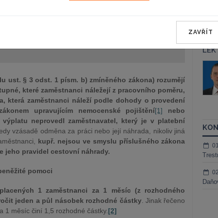
a jako dárek Vám zašleme aktuální online kurz na využití
ZAVŘÍT
REGISTROVAT ZDE
LEK
áš Sokol
JUDr. Martin Maisner, Ph.D.,
MCIArb
ktora
u ust. § 3 odst. 1 písm. b) zmíněného zákona) rozumějí
Kurzy lektora
tupné, které zaměstnanci náležejí z pracovního poměru,
a, která zaměstnanci náleží podle dohody o provedení
ákonem upravujícím nemocenské pojištění
[1]
nebo
 výplatu neprovedl zaměstnavatel, který je v platební
KON
dy vzásadě odměna za práci nebo její náhrada, nikoliv jiná
aměstnanci,
kupř. nejsou ve smyslu příslušného zákona
0
jeho pravidel cestovní náhrady.
Trest
 peněžité pomoci
0
Daňov
placených 1 zaměstnanci za 1 měsíc (z rozhodného
ročit jeden a půl násobek rozhodné částky
. Jinak řečeno
 1 měsíc činí 1,5 rozhodné částky.
[2]