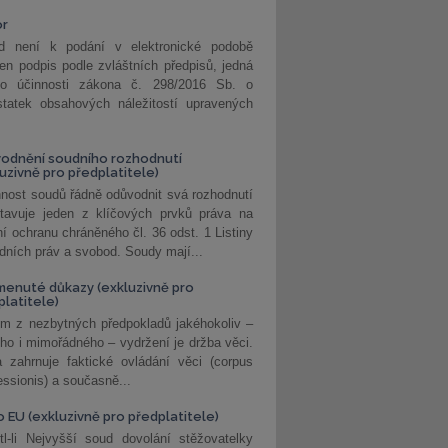
or
d není k podání v elektronické podobě
jen podpis podle zvláštních předpisů, jedná
o účinnosti zákona č. 298/2016 Sb. o
statek obsahových náležitostí upravených
odnění soudního rozhodnutí
luzivně pro předplatitele)
nost soudů řádně odůvodnit svá rozhodnutí
stavuje jeden z klíčových prvků práva na
í ochranu chráněného čl. 36 odst. 1 Listiny
dních práv a svobod. Soudy mají...
enuté důkazy (exkluzivně pro
platitele)
m z nezbytných předpokladů jakéhokoliv –
ho i mimořádného – vydržení je držba věci.
 zahrnuje faktické ovládání věci (corpus
ssionis) a současně...
o EU (exkluzivně pro předplatitele)
l-li Nejvyšší soud dovolání stěžovatelky