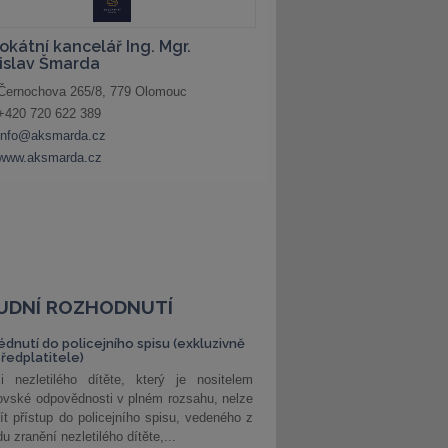
UDNÍ ROZHODNUTÍ
édnutí do policejního spisu (exkluzivně
předplatitele)
i nezletilého dítěte, který je nositelem
ovské odpovědnosti v plném rozsahu, nelze
ít přístup do policejního spisu, vedeného z
u zranění nezletilého dítěte,...