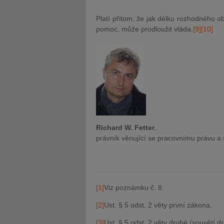
Platí přitom, že jak délku rozhodného o
pomoc, může prodloužit vláda.
[9]
[10]
Richard W. Fetter
,
právník věnující se pracovnímu právu a 
[1]
Viz poznámku č. 8.
[2]
Ust. § 5 odst. 2 věty první zákona.
[3]
Ust. § 5 odst. 2 věty druhé (souvětí 