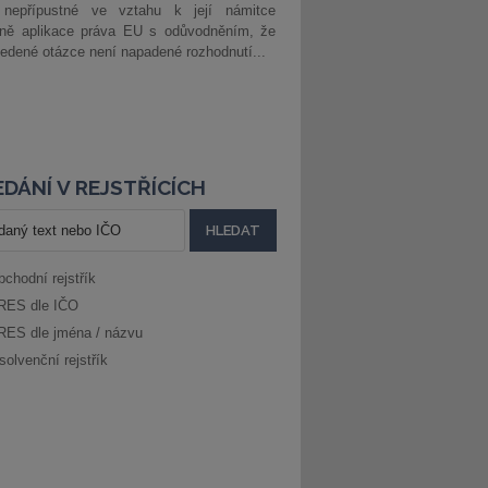
 nepřípustné ve vztahu k její námitce
dně aplikace práva EU s odůvodněním, že
edené otázce není napadené rozhodnutí...
DÁNÍ V REJSTŘÍCÍCH
bchodní rejstřík
RES dle IČO
RES dle jména / názvu
solvenční rejstřík