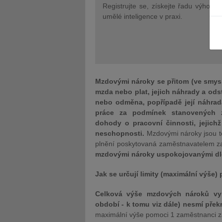
Registrujte se, získejte řadu výhod 
umělé inteligence v praxi.
JUDr. Tomáš Nielsen
JUDr. Tom
Kurzy lektora
Kurzy le
Mzdovými nároky se přitom (ve smysl
mzda nebo plat, jejich náhrady a ods
nebo odměna, popřípadě její náhrad
práce za podmínek stanovených z
dohody o pracovní činnosti, jejichž
neschopnosti.
Mzdovými nároky jsou te
plnění poskytovaná zaměstnavatelem z
mzdovými nároky uspokojovanými dle 
Jak se určují limity (maximální výše)
Celková výše mzdových nároků vy
období - k tomu viz dále) nesmí přek
maximální výše pomoci 1 zaměstnanci za