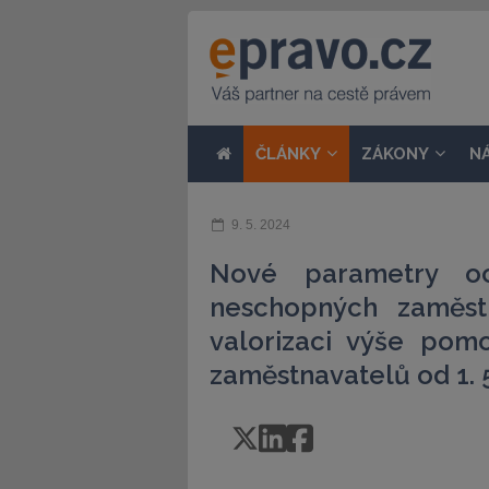
ČLÁNKY
ZÁKONY
N
9. 5. 2024
Nové parametry oc
neschopných zaměstn
valorizaci výše pom
zaměstnavatelů od 1. 