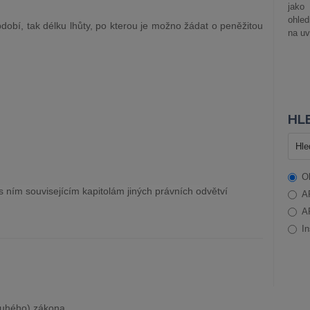
jako
ohle
bdobí, tak délku lhůty, po kterou je možno žádat o peněžitou
na uv
HLE
O
s ním souvisejícím kapitolám jiných právních odvětví
A
A
In
druhého) zákona.