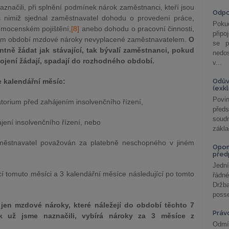
značili, při splnění podmínek nárok zaměstnanci, kteří jsou
Odp
 nimiž sjednal zaměstnavatel dohodu o provedení práce,
Poku
emocenském pojištění,
[8]
anebo dohodu o pracovní činnosti,
připo
odném období mzdové nároky nevyplacené zaměstnavatelem.
O
se p
ně žádat jak stávající, tak bývalí zaměstnanci, pokud
nedo
kojení žádají, spadají do rozhodného období.
v...
lendářní měsíc:
Odův
(exk
Povin
torium před zahájením insolvenčního řízení,
před
soudn
ení insolvenčního řízení, nebo
zákla
městnavatel považován za platebně neschopného v jiném
Opom
před
Jední
í tomuto měsíci a 3 kalendářní měsíce následující po tomto
řádné
Držba
posse
 jen mzdové nároky, které náležejí do období těchto 7
Práv
k už jsme naznačili, vybírá nároky za 3 měsíce z
Odmít