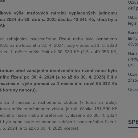
Sb.
Užívá
dětí 
elkové výše mzdových nároků vyplacených jednomu
Urban
na 2024 do 30. dubna 2025 částka 43 341 Kč, která byla
legis
Sb.
Kone
limit
řed zahájením insolvenčního řízení nebo bylo oznámeno
důvo
 2023 až do letošního 30. 4. 2024, tedy v době od 1. 5. 2023
i za 1 měsíc může činit až 60 530 Kč (1,5 x 40 353 Kč,
Naříz
(PPWR
unii
atorium před zahájením insolvenčního řízení nebo bylo
Uzaví
o řízení po 30. 4. 2024 (a to až do 30. 4. 2025) čili v
zřizo
, maximální výše pomoci za 1 měsíc činí nově 65 012 Kč
Odpo
lé koruny nahoru).
ýš za 3 měsíce z rozhodného období (k tomu viz dále).
terou může zaměstnanec získat, je tak částka 181 590 Kč
enčního řízení nebo moratorium vyhlášeno do 30. 4. 2024
d bylo nebo bude oznámeno zahájení insolvenčního řízení
5. 2024, a to až do 30. 4. 2025 včetně).