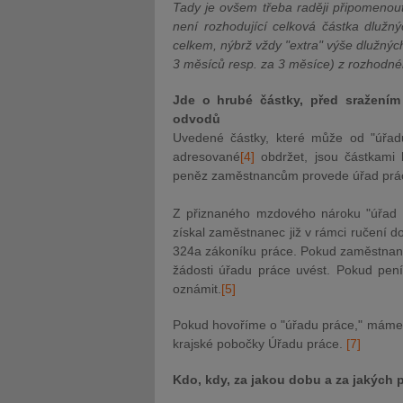
Tady je ovšem třeba raději připomenout
není rozhodující celková částka dluž
celkem, nýbrž vždy "extra" výše dlužnýc
3 měsíců resp. za 3 měsíce) z rozhodné
Jde o hrubé částky, před sražením 
odvodů
Uvedené částky, které může od "úřa
adresované
[4]
obdržet, jsou částkami 
peněz zaměstnancům provede úřad práce
Z přiznaného mzdového nároku "úřad p
získal zaměstnanec již v rámci ručení d
324a zákoníku práce. Pokud zaměstnanec
žádosti úřadu práce uvést. Pokud pení
oznámit.
[5]
Pokud hovoříme o "úřadu práce," máme
krajské pobočky Úřadu práce.
[7]
Kdo, kdy, za jakou dobu a za jakýc