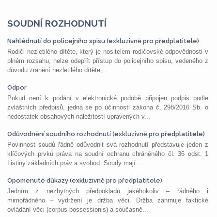
SOUDNÍ ROZHODNUTÍ
Nahlédnutí do policejního spisu (exkluzivně pro předplatitele)
Rodiči nezletilého dítěte, který je nositelem rodičovské odpovědnosti v
plném rozsahu, nelze odepřít přístup do policejního spisu, vedeného z
důvodu zranění nezletilého dítěte,...
Odpor
Pokud není k podání v elektronické podobě připojen podpis podle
zvláštních předpisů, jedná se po účinnosti zákona č. 298/2016 Sb. o
nedostatek obsahových náležitostí upravených v...
Odůvodnění soudního rozhodnutí (exkluzivně pro předplatitele)
Povinnost soudů řádně odůvodnit svá rozhodnutí představuje jeden z
klíčových prvků práva na soudní ochranu chráněného čl. 36 odst. 1
Listiny základních práv a svobod. Soudy mají...
Opomenuté důkazy (exkluzivně pro předplatitele)
Jedním z nezbytných předpokladů jakéhokoliv – řádného i
mimořádného – vydržení je držba věci. Držba zahrnuje faktické
ovládání věci (corpus possessionis) a současně...