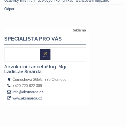
Uzavírky místních i účelových komunikací a zřizování objížděk
Odpor