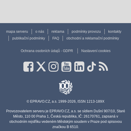
mapa serveru
o nás
reklama
podmínky provozu
kontakty
publikační podmínky
FAQ
obchodní a reklamační podmínky
Ochrana osobních údajů - GDPR
Nastavení cookies
© EPRAVO.CZ, a.s. 1999-2026, ISSN 1213-189X
Provozovatelem serveru je EPRAVO.CZ, a.s. se sídlem Dušní 907/10, Staré
Město, 110 00 Praha 1, Česká republika, IČ: 26170761, zapsaná v
obchodním rejstříku vedeném Městským soudem v Praze pod spisovou
značkou B 6510.