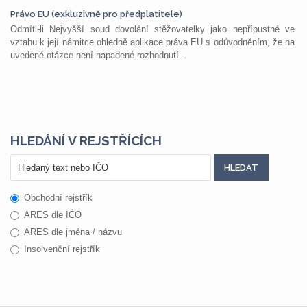
Právo EU (exkluzivně pro předplatitele)
Odmítl-li Nejvyšší soud dovolání stěžovatelky jako nepřípustné ve
vztahu k její námitce ohledně aplikace práva EU s odůvodněním, že na
uvedené otázce není napadené rozhodnutí...
HLEDÁNÍ V REJSTŘÍCÍCH
Obchodní rejstřík
ARES dle IČO
ARES dle jména / názvu
Insolvenční rejstřík