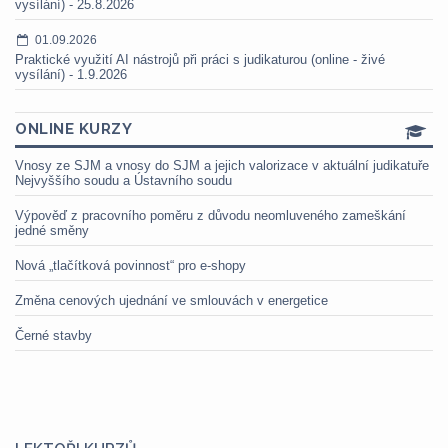
vysílání) - 25.8.2026
01.09.2026
Praktické využití AI nástrojů při práci s judikaturou (online - živé
vysílání) - 1.9.2026
ONLINE KURZY
Vnosy ze SJM a vnosy do SJM a jejich valorizace v aktuální judikatuře
Nejvyššího soudu a Ústavního soudu
Výpověď z pracovního poměru z důvodu neomluveného zameškání
jedné směny
Nová „tlačítková povinnost“ pro e-shopy
Změna cenových ujednání ve smlouvách v energetice
Černé stavby