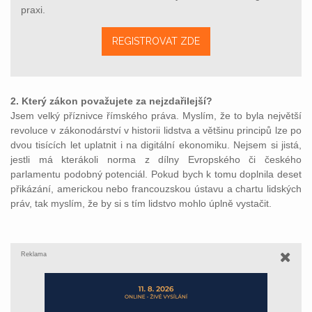
praxi.
REGISTROVAT ZDE
2. Který zákon považujete za nejzdařilejší?
Jsem velký příznivce římského práva. Myslím, že to byla největší
revoluce v zákonodárství v historii lidstva a většinu principů lze po
dvou tisících let uplatnit i na digitální ekonomiku. Nejsem si jistá,
jestli má kterákoli norma z dílny Evropského či českého
parlamentu podobný potenciál. Pokud bych k tomu doplnila deset
přikázání, americkou nebo francouzskou ústavu a chartu lidských
práv, tak myslím, že by si s tím lidstvo mohlo úplně vystačit.
Reklama