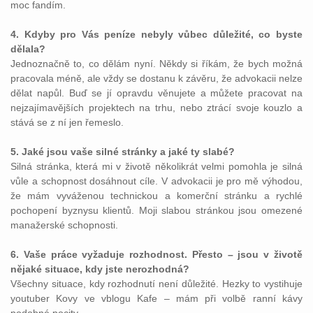
moc fandím.
4. Kdyby pro Vás peníze nebyly vůbec důležité, co byste
dělala?
Jednoznačně to, co dělám nyní. Někdy si říkám, že bych možná
pracovala méně, ale vždy se dostanu k závěru, že advokacii nelze
dělat napůl. Buď se jí opravdu věnujete a můžete pracovat na
nejzajímavějších projektech na trhu, nebo ztrácí svoje kouzlo a
stává se z ní jen řemeslo.
5. Jaké jsou vaše silné stránky a jaké ty slabé?
Silná stránka, která mi v životě několikrát velmi pomohla je silná
vůle a schopnost dosáhnout cíle. V advokacii je pro mě výhodou,
že mám vyváženou technickou a komerční stránku a rychlé
pochopení byznysu klientů. Moji slabou stránkou jsou omezené
manažerské schopnosti.
6. Vaše práce vyžaduje rozhodnost. Přesto – jsou v životě
nějaké situace, kdy jste nerozhodná?
Všechny situace, kdy rozhodnutí není důležité. Hezky to vystihuje
youtuber Kovy ve vblogu Kafe – mám při volbě ranní kávy