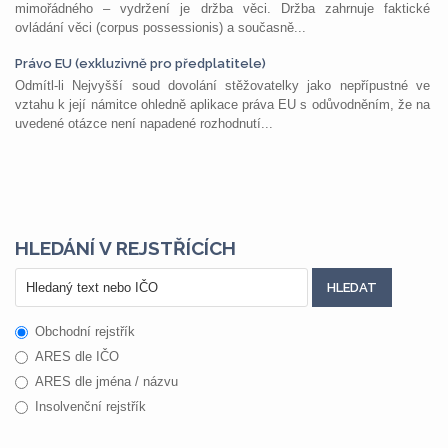
mimořádného – vydržení je držba věci. Držba zahrnuje faktické
ovládání věci (corpus possessionis) a současně...
Právo EU (exkluzivně pro předplatitele)
Odmítl-li Nejvyšší soud dovolání stěžovatelky jako nepřípustné ve
vztahu k její námitce ohledně aplikace práva EU s odůvodněním, že na
uvedené otázce není napadené rozhodnutí...
HLEDÁNÍ V REJSTŘÍCÍCH
Obchodní rejstřík
ARES dle IČO
ARES dle jména / názvu
Insolvenční rejstřík