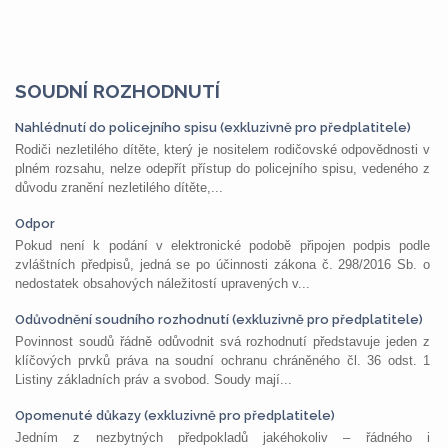
SOUDNÍ ROZHODNUTÍ
Nahlédnutí do policejního spisu (exkluzivně pro předplatitele)
Rodiči nezletilého dítěte, který je nositelem rodičovské odpovědnosti v
plném rozsahu, nelze odepřít přístup do policejního spisu, vedeného z
důvodu zranění nezletilého dítěte,...
Odpor
Pokud není k podání v elektronické podobě připojen podpis podle
zvláštních předpisů, jedná se po účinnosti zákona č. 298/2016 Sb. o
nedostatek obsahových náležitostí upravených v...
Odůvodnění soudního rozhodnutí (exkluzivně pro předplatitele)
Povinnost soudů řádně odůvodnit svá rozhodnutí představuje jeden z
klíčových prvků práva na soudní ochranu chráněného čl. 36 odst. 1
Listiny základních práv a svobod. Soudy mají...
Opomenuté důkazy (exkluzivně pro předplatitele)
Jedním z nezbytných předpokladů jakéhokoliv – řádného i