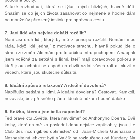
podobné pocity.
A také rozhodnutí, která se týkají mých blízkých, hlavně dětí.
Snažím se do jejich života zasahovat co nejméně a hodně dám
na manželův přirozený instinkt pro správnou cestu.
7. Jací lidé vás nejvíce dokáží rozčílit?
Není asi druh lidí, který by mě z principu rozčílil. Nemám moc
ráda, když lidé jednají z motivace strachu, hlavně pokud jde o
strach ze změn. Ale mám pro to určitou míru pochopení. A naopak
jsem vděčná za setkání s lidmi, kteří mají opravdovou pokoru a
kteří jsou ochotni se aspoň na chvíli vzdát všech rolí a mluvit o
věcech, které jsou skutečně důležité.
8. Ideální způsob relaxace? A ideální dovolená?
Naplňující setkání s lidmi. A ideální dovolená? Cestovat. Kamkoli,
nezávisle, bez přesného plánu. Ideálně někam hodně daleko.
9. Knížka, kterou jste četla naposled?
Teď právě čtu „Světla, která nevidíme“ od Anthonyho Doerra. Dvě
knihy, které na mě za poslední dobu nejvíce zapůsobily, jsou „Le
Club des incorrigibles optimistes“ od Jean-Michela Guenassia a
Nesnesitelná lehkost bytí a Valčík na rozloučenou od Kundery. Na