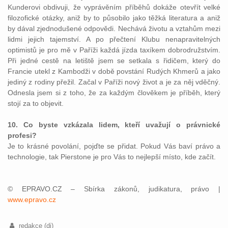
Kunderovi obdivuji, že vyprávěním příběhů dokáže otevřít velké
filozofické otázky, aniž by to působilo jako těžká literatura a aniž
by dával zjednodušené odpovědi. Nechává životu a vztahům mezi
lidmi jejich tajemství. A po přečtení Klubu nenapravitelných
optimistů je pro mě v Paříži každá jízda taxíkem dobrodružstvím.
Při jedné cestě na letiště jsem se setkala s řidičem, který do
Francie utekl z Kambodži v době povstání Rudých Khmerů a jako
jediný z rodiny přežil. Začal v Paříži nový život a je za něj vděčný.
Odnesla jsem si z toho, že za každým člověkem je příběh, který
stojí za to objevit.
10. Co byste vzkázala lidem, kteří uvažují o právnické
profesi?
Je to krásné povolání, pojďte se přidat. Pokud Vás baví právo a
technologie, tak Pierstone je pro Vás to nejlepší místo, kde začít.
© EPRAVO.CZ – Sbírka zákonů, judikatura, právo |
www.epravo.cz
redakce (dj)