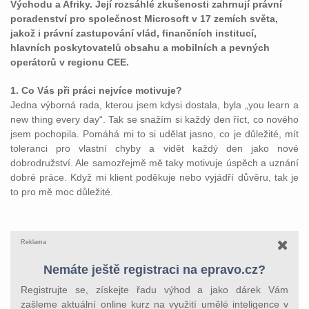
Východu a Afriky. Její rozsáhlé zkušenosti zahrnují právní
poradenství pro společnost Microsoft v 17 zemích světa,
jakož i právní zastupování vlád, finančních institucí,
hlavních poskytovatelů obsahu a mobilních a pevných
operátorů v regionu CEE.
1. Co Vás při práci nejvíce motivuje?
Jedna výborná rada, kterou jsem kdysi dostala, byla „you learn a
new thing every day“. Tak se snažím si každý den říct, co nového
jsem pochopila. Pomáhá mi to si udělat jasno, co je důležité, mít
toleranci pro vlastní chyby a vidět každý den jako nové
dobrodružství. Ale samozřejmě mě taky motivuje úspěch a uznání
dobré práce. Když mi klient poděkuje nebo vyjádří důvěru, tak je
to pro mě moc důležité.
Reklama
Nemáte ještě registraci na epravo.cz?
Registrujte se, získejte řadu výhod a jako dárek Vám
zašleme aktuální online kurz na využití umělé inteligence v