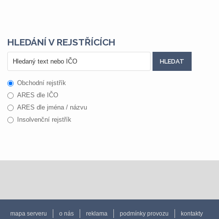
HLEDÁNÍ V REJSTŘÍCÍCH
Obchodní rejstřík
ARES dle IČO
ARES dle jména / názvu
Insolvenční rejstřík
mapa serveru
o nás
reklama
podmínky provozu
kontakty