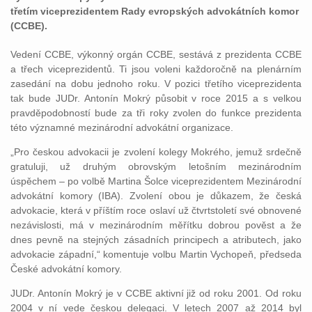
třetím viceprezidentem Rady evropských advokátních komor
(CCBE).
Vedení CCBE, výkonný orgán CCBE, sestává z prezidenta CCBE
a třech viceprezidentů. Ti jsou voleni každoročně na plenárním
zasedání na dobu jednoho roku. V pozici třetího viceprezidenta
tak bude JUDr. Antonín Mokrý působit v roce 2015 a s velkou
pravděpodobností bude za tři roky zvolen do funkce prezidenta
této významné mezinárodní advokátní organizace.
„Pro českou advokacii je zvolení kolegy Mokrého, jemuž srdečně
gratuluji, už druhým obrovským letošním mezinárodním
úspěchem – po volbě Martina Šolce viceprezidentem Mezinárodní
advokátní komory (IBA). Zvolení obou je důkazem, že česká
advokacie, která v příštím roce oslaví už čtvrtstoletí své obnovené
nezávislosti, má v mezinárodním měřítku dobrou pověst a že
dnes pevně na stejných zásadních principech a atributech, jako
advokacie západní,“ komentuje volbu Martin Vychopeň, předseda
České advokátní komory.
JUDr. Antonín Mokrý je v CCBE aktivní již od roku 2001. Od roku
2004 v ní vede českou delegaci. V letech 2007 až 2014 byl