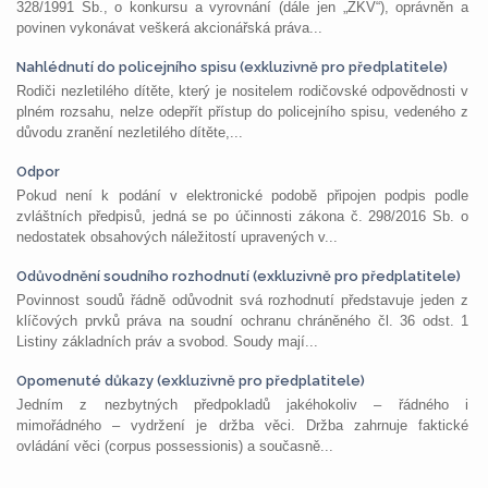
328/1991 Sb., o konkursu a vyrovnání (dále jen „ZKV“), oprávněn a
povinen vykonávat veškerá akcionářská práva...
Nahlédnutí do policejního spisu (exkluzivně pro předplatitele)
Rodiči nezletilého dítěte, který je nositelem rodičovské odpovědnosti v
plném rozsahu, nelze odepřít přístup do policejního spisu, vedeného z
důvodu zranění nezletilého dítěte,...
Odpor
Pokud není k podání v elektronické podobě připojen podpis podle
zvláštních předpisů, jedná se po účinnosti zákona č. 298/2016 Sb. o
nedostatek obsahových náležitostí upravených v...
Odůvodnění soudního rozhodnutí (exkluzivně pro předplatitele)
Povinnost soudů řádně odůvodnit svá rozhodnutí představuje jeden z
klíčových prvků práva na soudní ochranu chráněného čl. 36 odst. 1
Listiny základních práv a svobod. Soudy mají...
Opomenuté důkazy (exkluzivně pro předplatitele)
Jedním z nezbytných předpokladů jakéhokoliv – řádného i
mimořádného – vydržení je držba věci. Držba zahrnuje faktické
ovládání věci (corpus possessionis) a současně...