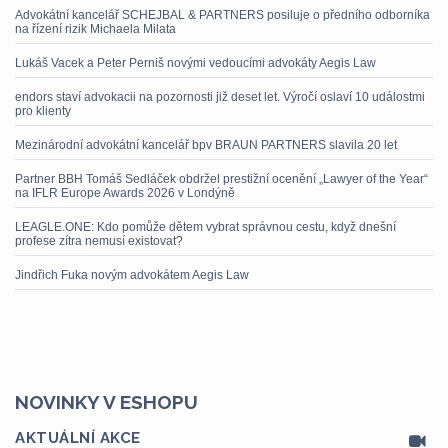
Advokátní kancelář SCHEJBAL & PARTNERS posiluje o předního odborníka
na řízení rizik Michaela Milata
Lukáš Vacek a Peter Perniš novými vedoucími advokáty Aegis Law
endors staví advokacii na pozornosti již deset let. Výročí oslaví 10 událostmi
pro klienty
Mezinárodní advokátní kancelář bpv BRAUN PARTNERS slavila 20 let
Partner BBH Tomáš Sedláček obdržel prestižní ocenění „Lawyer of the Year“
na IFLR Europe Awards 2026 v Londýně
LEAGLE.ONE: Kdo pomůže dětem vybrat správnou cestu, když dnešní
profese zítra nemusí existovat?
Jindřich Fuka novým advokátem Aegis Law
NOVINKY V ESHOPU
AKTUÁLNÍ AKCE