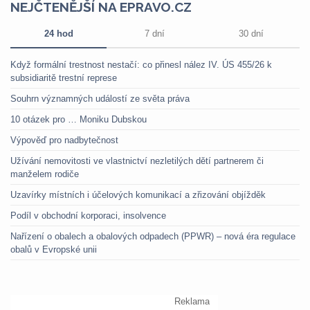
NEJČTENĚJŠÍ NA EPRAVO.CZ
24 hod
7 dní
30 dní
Když formální trestnost nestačí: co přinesl nález IV. ÚS 455/26 k
subsidiaritě trestní represe
Souhrn významných událostí ze světa práva
10 otázek pro … Moniku Dubskou
Výpověď pro nadbytečnost
Užívání nemovitosti ve vlastnictví nezletilých dětí partnerem či
manželem rodiče
Uzavírky místních i účelových komunikací a zřizování objížděk
Podíl v obchodní korporaci, insolvence
Nařízení o obalech a obalových odpadech (PPWR) – nová éra regulace
obalů v Evropské unii