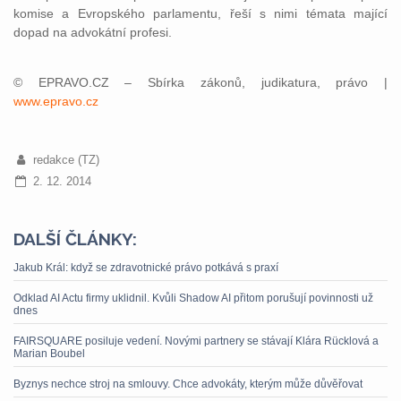
komise a Evropského parlamentu, řeší s nimi témata mající
dopad na advokátní profesi.
© EPRAVO.CZ – Sbírka zákonů, judikatura, právo |
www.epravo.cz
redakce (TZ)
2. 12. 2014
DALŠÍ ČLÁNKY:
Jakub Král: když se zdravotnické právo potkává s praxí
Odklad AI Actu firmy uklidnil. Kvůli Shadow AI přitom porušují povinnosti už
dnes
FAIRSQUARE posiluje vedení. Novými partnery se stávají Klára Rücklová a
Marian Boubel
Byznys nechce stroj na smlouvy. Chce advokáty, kterým může důvěřovat