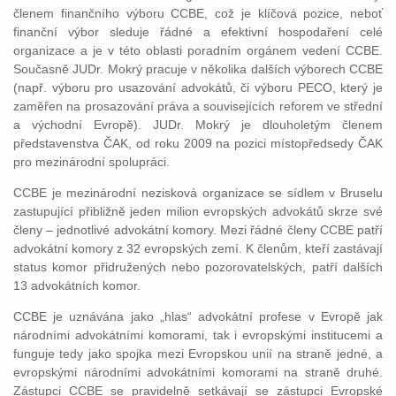
členem finančního výboru CCBE, což je klíčová pozice, neboť
finanční výbor sleduje řádné a efektivní hospodaření celé
organizace a je v této oblasti poradním orgánem vedení CCBE.
Současně JUDr. Mokrý pracuje v několika dalších výborech CCBE
(např. výboru pro usazování advokátů, či výboru PECO, který je
zaměřen na prosazování práva a souvisejících reforem ve střední
a východní Evropě). JUDr. Mokrý je dlouholetým členem
představenstva ČAK, od roku 2009 na pozici místopředsedy ČAK
pro mezinárodní spolupráci.
CCBE je mezinárodní nezisková organizace se sídlem v Bruselu
zastupující přibližně jeden milion evropských advokátů skrze své
členy – jednotlivé advokátní komory. Mezi řádné členy CCBE patří
advokátní komory z 32 evropských zemí. K členům, kteří zastávají
status komor přidružených nebo pozorovatelských, patří dalších
13 advokátních komor.
CCBE je uznávána jako „hlas“ advokátní profese v Evropě jak
národními advokátními komorami, tak i evropskými institucemi a
funguje tedy jako spojka mezi Evropskou unií na straně jedné, a
evropskými národními advokátními komorami na straně druhé.
Zástupci CCBE se pravidelně setkávají se zástupci Evropské