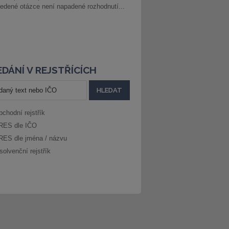
edené otázce není napadené rozhodnutí...
DÁNÍ V REJSTŘÍCÍCH
bchodní rejstřík
RES dle IČO
RES dle jména / názvu
solvenční rejstřík