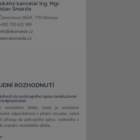
UDNÍ ROZHODNUTÍ
édnutí do policejního spisu (exkluzivně
předplatitele)
i nezletilého dítěte, který je nositelem
ovské odpovědnosti v plném rozsahu, nelze
ít přístup do policejního spisu, vedeného z
u zranění nezletilého dítěte,...
or