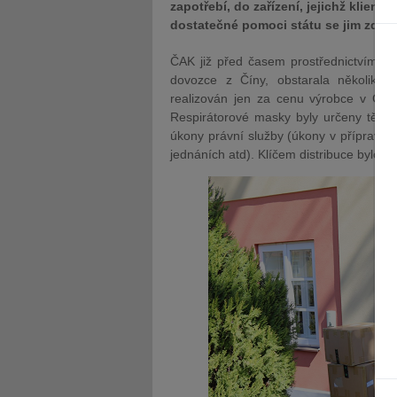
zapotřebí, do zařízení, jejichž klienti
dostatečné pomoci státu se jim zde s
ČAK již před časem prostřednictvím ko
dovozce z Číny, obstarala několik t
realizován jen za cenu výrobce v Čín
Respirátorové masky byly určeny těm
úkony právní služby (úkony v přípravné
jednáních atd). Klíčem distribuce bylo 