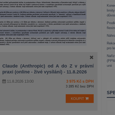
Kone
limit
důvo
Prodl
flexi
Náhr
Rekor
pro l
Naříz
(PPWR
Claude (Anthropic) od A do Z v právní
unii
praxi (online - živé vysílání) - 11.8.2026
11.8.2026 13:00
3 975 Kč s DPH
3 285 Kč bez DPH
KOUPIT