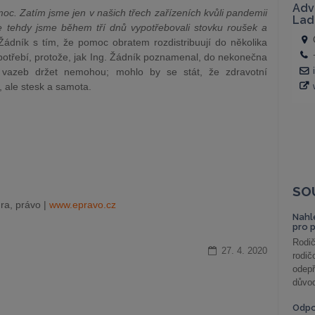
. Zatím jsme jen v našich třech zařízeních kvůli pandemii
le tehdy jsme během tří dnů vypotřebovali stovku roušek a
 Žádník s tím, že pomoc obratem rozdistribuují do několika
otřebí, protože, jak Ing. Žádník poznamenal, do nekonečna
ích vazeb držet nemohou; mohlo by se stát, že zdravotní
 ale stesk a samota.
SO
ra, právo |
www.epravo.cz
Nahl
pro 
Rodič
27. 4. 2020
rodič
odepř
důvod
Odp