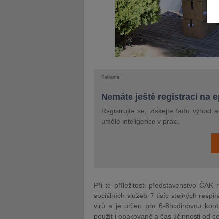
JUDr. Tomáš Nielsen
JUDr. Tom
Reklama
Kurzy lektora
Kurzy le
Nemáte ještě registraci na 
Registrujte se, získejte řadu výhod 
umělé inteligence v praxi.
Při té příležitosti představenstvo ČA
sociálních služeb 7 tisíc stejných respi
virů a je určen pro 6-8hodinovou konti
použít i opakovaně a čas účinnosti od ce