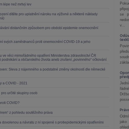
Poku
om lépe než mrtvý lev
připo
zení dítěte pro uplatnění nároku na výživné a některé náklady
se p
ná)
nedo
v...
ělávání distančním způsobem pro období epidemie onemocnění
Odův
(exk
ní svých zaměstnanců proti onemocnění COVID-19 a jeho
Povin
před
u ve věci mimořádného opatření Ministerstva zdravotnictví ČR
soudn
i podnikání a občanského života aneb zrušení „povinného“ očkování
zákla
zoven: Sleva z nájemného a podstatné změny okolností dle německé
Opom
před
Jední
y a COVID - 2021
řádné
 pro určité skupiny osob
Držba
posse
proti COVID?
Práv
 virem“ z pohledu soutěžního práva
Odmít
jako
a dovolenou a návratu z ní spojené s protiepidemickými opatřeními
ohle