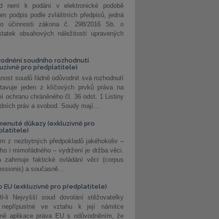
d není k podání v elektronické podobě
jen podpis podle zvláštních předpisů, jedná
o účinnosti zákona č. 298/2016 Sb. o
statek obsahových náležitostí upravených
odnění soudního rozhodnutí
luzivně pro předplatitele)
nost soudů řádně odůvodnit svá rozhodnutí
stavuje jeden z klíčových prvků práva na
í ochranu chráněného čl. 36 odst. 1 Listiny
dních práv a svobod. Soudy mají...
enuté důkazy (exkluzivně pro
platitele)
m z nezbytných předpokladů jakéhokoliv –
ho i mimořádného – vydržení je držba věci.
 zahrnuje faktické ovládání věci (corpus
ssionis) a současně...
o EU (exkluzivně pro předplatitele)
l-li Nejvyšší soud dovolání stěžovatelky
 nepřípustné ve vztahu k její námitce
dně aplikace práva EU s odůvodněním, že