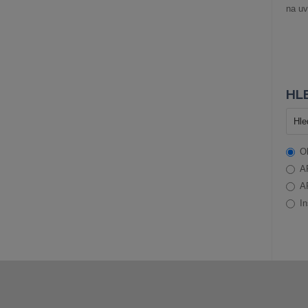
na uv
HLE
O
A
A
In