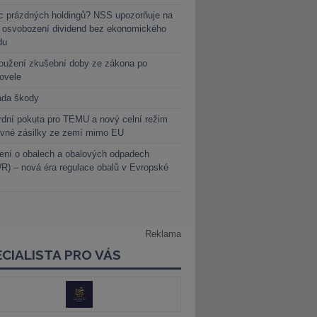
c prázdných holdingů? NSS upozorňuje na
y osvobození dividend bez ekonomického
du
oužení zkušební doby ze zákona po
novele
ada škody
dní pokuta pro TEMU a nový celní režim
evné zásilky ze zemí mimo EU
ení o obalech a obalových odpadech
) – nová éra regulace obalů v Evropské