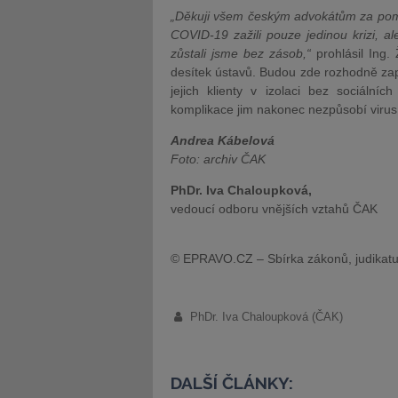
„Děkuji všem českým advokátům za pomoc
COVID-19 zažili pouze jedinou krizi, a
zůstali jsme bez zásob,“
prohlásil Ing.
desítek ústavů. Budou zde rozhodně zap
jejich klienty v izolaci bez sociáln
komplikace jim nakonec nezpůsobí virus,
Andrea Kábelová
Foto: archiv ČAK
PhDr. Iva Chaloupková,
vedoucí odboru vnějších vztahů ČAK
© EPRAVO.CZ – Sbírka zákonů, judikatu
PhDr. Iva Chaloupková (ČAK)
DALŠÍ ČLÁNKY: