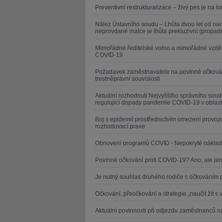
Preventivní restrukturalizace – živý pes je na t
Nález Ústavního soudu – Lhůta dvou let od naro
neprovdané matce je lhůta prekluzivní (propad
Mimořádné ředitelské volno a mimořádné vzd
COVID-19
Požadavek zaměstnavatele na povinné očková
trestněprávní souvislosti
Aktuální rozhodnutí Nejvyššího správního soud
regulující dopady pandemie COVID-19 v oblast
Boj s epidemií prostřednictvím omezení provo
rozhodovací praxe
Obnovení programů COVID - Nepokryté náklad
Povinné očkování proti COVID-19? Ano, ale jen
Je nutný souhlas druhého rodiče s očkováním 
Očkování, přeočkování a strategie „naučit žít s
Aktuální povinnosti při odjezdu zaměstnanců n