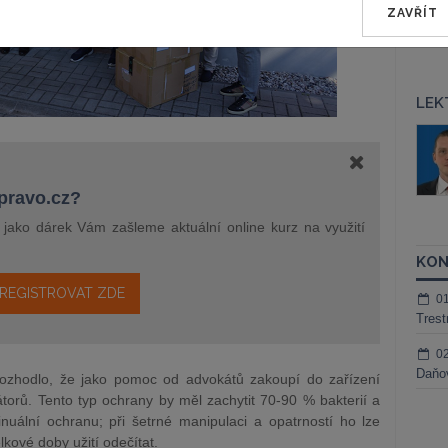
ZAVŘÍT
LEK
áš Sokol
JUDr. Martin Maisner, Ph.D.,
MCIArb
ktora
Kurzy lektora
epravo.cz?
a jako dárek Vám zašleme aktuální online kurz na využití
KON
REGISTROVAT ZDE
0
Trest
0
Daňov
K rozhodlo, že jako pomoc od advokátů zakoupí do zařízení
rátorů. Tento typ ochrany by měl zachytit 70-90 % bakterií a
nuální ochranu; při šetrné manipulaci a opatrností ho lze
lkové doby užití odečítat.