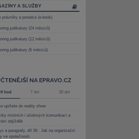
AZÍNY A SLUŽBY
o právníky a poradce (e-book)
oring judikatury (24 měsíců)
oring judikatury (12 měsíců)
oring judikatury (6 měsíců)
JČTENĚJŠÍ NA EPRAVO.CZ
24 hod
7 dní
30 dní
e upíšete do reality show
rky místních i účelových komunikací a
vání objížděk
s a paragrafy, díl 39.: Jak na organizační
y ve společnosti