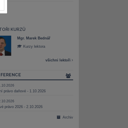
TOŘI KURZŮ
Mgr. Marek Bednář
Mgr. Veronika 
Kurzy lektora
Kurzy lektora
všichni lektoři
FERENCE
1.10.2026
ní právo daňové - 1.10.2026
2.10.2026
é právo 2026 - 2.10.2026
Archiv