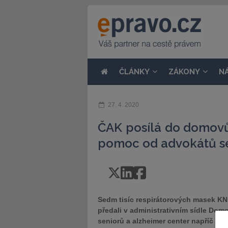
ČLÁNKY
ZÁKONY
N
27. 4. 2020
ČAK posílá do domovů
pomoc od advokátů se
Sedm tisíc respirátorových masek KN
předali v administrativním sídle Domo
seniorů a alzheimer center napříč Če