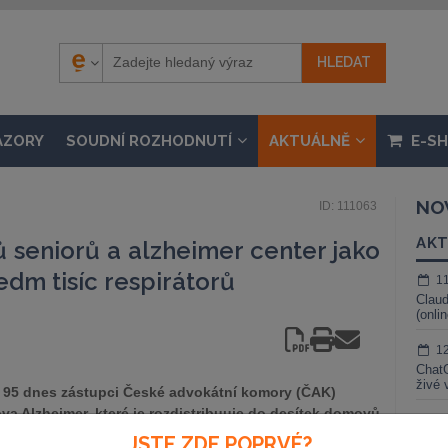
ÁZORY
SOUDNÍ ROZHODNUTÍ
AKTUÁLNĚ
E-S
NO
ID: 111063
AKT
 seniorů a alzheimer center jako
dm tisíc respirátorů
1
Claud
(onli
1
ChatG
živé 
 95 dnes zástupci České advokátní komory (ČAK)
va Alzheimer, které je rozdistribuuje do desítek domovů
1
skou republikou. Půjdou tam, kde jsou dnes nejvíce
JSTE ZDE POPRVÉ?
Gemin