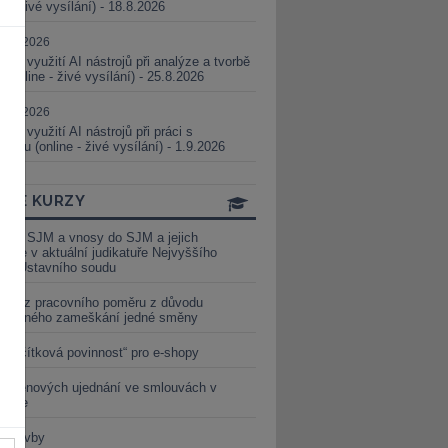
ne - živé vysílání) - 18.8.2026
5.08.2026
ické využití AI nástrojů při analýze a tvorbě
 (online - živé vysílání) - 25.8.2026
1.09.2026
ické využití AI nástrojů při práci s
aturou (online - živé vysílání) - 1.9.2026
INE KURZY
y ze SJM a vnosy do SJM a jejich
izace v aktuální judikatuře Nejvyššího
u a Ústavního soudu
věď z pracovního poměru z důvodu
luveného zameškání jedné směny
„tlačítková povinnost“ pro e-shopy
a cenových ujednání ve smlouvách v
etice
é stavby