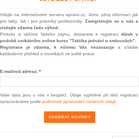
 a personál stojí nejníže v „ochranném řetězci“ a
(onli
tále nedostává.
2
Vítejte na internetovém serveru epravo.cz. Jsme zdroj informací jak
Prakt
pro laiky, tak i pro právníky profesionály.
Zaregistrujte se u nás a
legy advokáta Mgr. Roberta Plicky a jeho klienta, přímého
smluv
získejte zdarma řadu výhod.
isíc prostředků osobní ochrany pro advokáty. Nákup byl
Protože si vážíme Vašeho zájmu, dostanete k registraci
dárek v
ě a náklady na dopravu do ČR, zcela bez zisku dovozce.
0
podobě unikátního online kurzu "Taktika jednání o smlouvách".
 advokátům, kteří během pandemie musí konat neodkladné
Prakt
judik
Registrace je zdarma, k ničemu Vás nezavazuje
a získáte
m řízení, návštěvy věznic, účast na neodročených soudních
každodenní přehled o novinkách ve světě práva.
poměrné zastoupení advokátů v jednotlivých regionech.
ONL
E-mailová adresa:
*
Vnos
valor
soud
Výpo
Vaše data jsou u nás v bezpečí. Údaje vyplněné při této registraci
neom
zpracováváme podle
podmínek zpracování osobních údajů
Nová 
Změn
energ
Čern