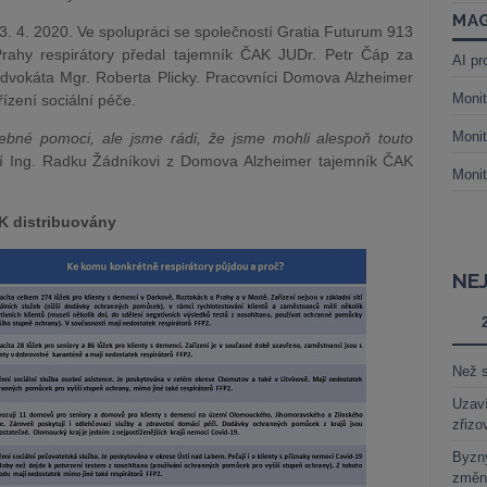
MAG
23. 4. 2020. Ve spolupráci se společností Gratia Futurum 913
ahy respirátory předal tajemník ČAK JUDr. Petr Čáp za
AI pr
dvokáta Mgr. Roberta Plicky. Pracovníci Domova Alzheimer
Monit
řízení sociální péče.
Monit
třebné pomoci, ale jsme rádi, že jsme mohli alespoň touto
ní Ing. Radku Žádníkovi z Domova Alzheimer tajemník ČAK
Monit
K distribuovány
NE
Než s
Uzaví
zřizo
Byzny
změn