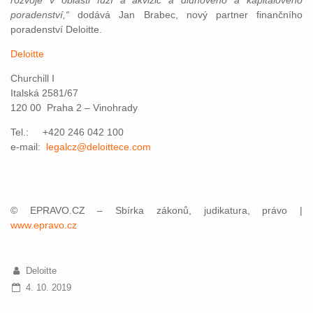
rozvoje v oblasti fúzí a akvizic a dluhového a kapitálového
poradenství,“
dodává Jan Brabec, nový partner finančního
poradenství Deloitte.
Deloitte
Churchill I
Italská 2581/67
120 00 Praha 2 – Vinohrady
Tel.: +420 246 042 100
e-mail:
legalcz@deloittece.com
© EPRAVO.CZ – Sbírka zákonů, judikatura, právo |
www.epravo.cz
Deloitte
4. 10. 2019