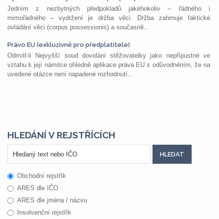
Jedním z nezbytných předpokladů jakéhokoliv – řádného i
mimořádného – vydržení je držba věci. Držba zahrnuje faktické
ovládání věci (corpus possessionis) a současně...
Právo EU (exkluzivně pro předplatitele)
Odmítl-li Nejvyšší soud dovolání stěžovatelky jako nepřípustné ve
vztahu k její námitce ohledně aplikace práva EU s odůvodněním, že na
uvedené otázce není napadené rozhodnutí...
HLEDÁNÍ V REJSTŘÍCÍCH
Obchodní rejstřík
ARES dle IČO
ARES dle jména / názvu
Insolvenční rejstřík