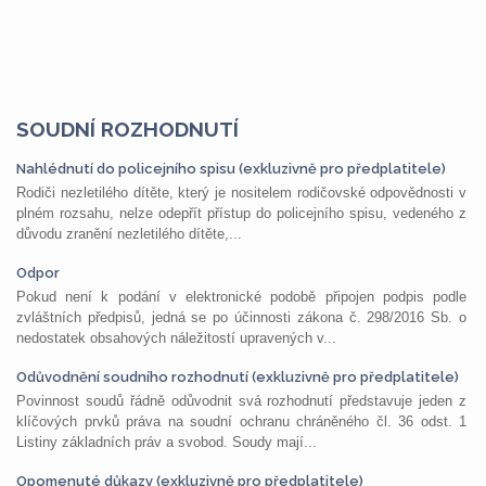
SOUDNÍ ROZHODNUTÍ
Nahlédnutí do policejního spisu (exkluzivně pro předplatitele)
Rodiči nezletilého dítěte, který je nositelem rodičovské odpovědnosti v
plném rozsahu, nelze odepřít přístup do policejního spisu, vedeného z
důvodu zranění nezletilého dítěte,...
Odpor
Pokud není k podání v elektronické podobě připojen podpis podle
zvláštních předpisů, jedná se po účinnosti zákona č. 298/2016 Sb. o
nedostatek obsahových náležitostí upravených v...
Odůvodnění soudního rozhodnutí (exkluzivně pro předplatitele)
Povinnost soudů řádně odůvodnit svá rozhodnutí představuje jeden z
klíčových prvků práva na soudní ochranu chráněného čl. 36 odst. 1
Listiny základních práv a svobod. Soudy mají...
Opomenuté důkazy (exkluzivně pro předplatitele)