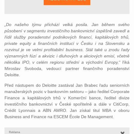
„Do našeho týmu přichází velká posila. Jan během svého
působení v segmentu investičního bankovnictví úspěšně zavedl a
řídil služby poradenství podnikových financí, kapitálových trhů,
private equity a finančních institucí v Česku i na Slovensku a
rozvinul je ve velmi profitabilní business. Stál také u zrodu řady
významných fúzí a akvizic i dluhových a akciových emisí, včetně
několika IPO, v celém regionu střední a východní Evropy,“
říká
Miroslav Svoboda, vedoucí partner finančního poradenství
Deloitte.
Před nástupem do Deloitte zastával Jan Brabec řadu seniorních
manažerských pozic v bankovním sektoru – jako ředitel Corporate
Finance a kapitálových trhů v Komerční bance, ředitel divize
investičního bankovnictví v České spořitelně a dále v CitiCorp,
Crédit Lyonnais a ABN AMRO. Jan získal titul MBA v oboru
Business and Finance na ESCEM École De Management.
Reklama