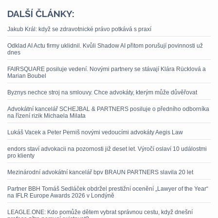
DALŠÍ ČLÁNKY:
Jakub Král: když se zdravotnické právo potkává s praxí
Odklad AI Actu firmy uklidnil. Kvůli Shadow AI přitom porušují povinnosti už
dnes
FAIRSQUARE posiluje vedení. Novými partnery se stávají Klára Rücklová a
Marian Boubel
Byznys nechce stroj na smlouvy. Chce advokáty, kterým může důvěřovat
Advokátní kancelář SCHEJBAL & PARTNERS posiluje o předního odborníka
na řízení rizik Michaela Milata
Lukáš Vacek a Peter Perniš novými vedoucími advokáty Aegis Law
endors staví advokacii na pozornosti již deset let. Výročí oslaví 10 událostmi
pro klienty
Mezinárodní advokátní kancelář bpv BRAUN PARTNERS slavila 20 let
Partner BBH Tomáš Sedláček obdržel prestižní ocenění „Lawyer of the Year“
na IFLR Europe Awards 2026 v Londýně
LEAGLE.ONE: Kdo pomůže dětem vybrat správnou cestu, když dnešní