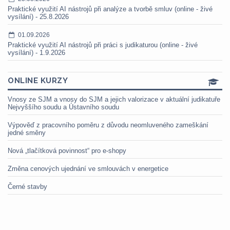
Praktické využití AI nástrojů při analýze a tvorbě smluv (online - živé
vysílání) - 25.8.2026
01.09.2026
Praktické využití AI nástrojů při práci s judikaturou (online - živé
vysílání) - 1.9.2026
ONLINE KURZY
Vnosy ze SJM a vnosy do SJM a jejich valorizace v aktuální judikatuře
Nejvyššího soudu a Ústavního soudu
Výpověď z pracovního poměru z důvodu neomluveného zameškání
jedné směny
Nová „tlačítková povinnost“ pro e-shopy
Změna cenových ujednání ve smlouvách v energetice
Černé stavby