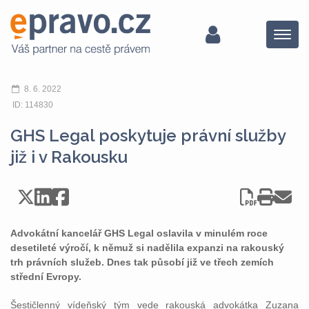
Menu
8. 6. 2022
ID: 114830
GHS Legal poskytuje právní služby
již i v Rakousku
Advokátní kancelář GHS Legal oslavila v minulém roce
desetileté výročí, k němuž si nadělila expanzi na rakouský
trh právních služeb. Dnes tak působí již ve třech zemích
střední Evropy.
Šestičlenný vídeňský tým vede rakouská advokátka Zuzana