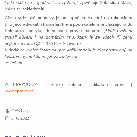
táhlo spíše na západ než na východ,“
vysvětluje Sebastian Mach,
jeden ze zakladatelů.
Cílem vídeňské pobočky je postupné etablování na rakouském
trhu jako advokátní kancelář, která podnikatelům přicházejícím do
Rakouska poskytuje komplexní právní podporu.
„Rádi bychom
získali důvěru i na domácím trhu, který je ze všech tří zemí
nejkonzervativnější,“
říká Erik Schwarcz,
a dodává:
„Největší výzvou pro další období je růst postavený na
kvalitním týmu lidí, na jehož budování
se těšíme.“
© EPRAVO.CZ – Sbírka zákonů, judikatura, právo |
www.epravo.cz
GHS Legal
8. 6. 2022