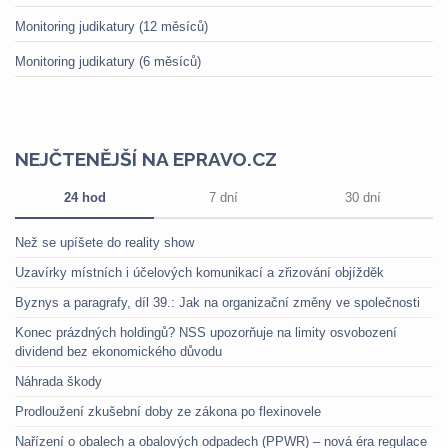
Monitoring judikatury (12 měsíců)
Monitoring judikatury (6 měsíců)
NEJČTENĚJŠÍ NA EPRAVO.CZ
24 hod
7 dní
30 dní
Než se upíšete do reality show
Uzavírky místních i účelových komunikací a zřizování objížděk
Byznys a paragrafy, díl 39.: Jak na organizační změny ve společnosti
Konec prázdných holdingů? NSS upozorňuje na limity osvobození
dividend bez ekonomického důvodu
Náhrada škody
Prodloužení zkušební doby ze zákona po flexinovele
Nařízení o obalech a obalových odpadech (PPWR) – nová éra regulace