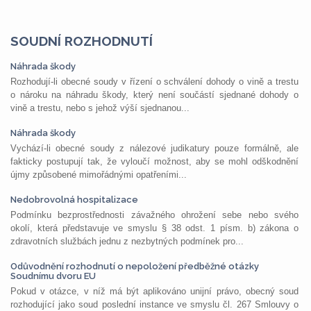
SOUDNÍ ROZHODNUTÍ
Náhrada škody
Rozhodují-li obecné soudy v řízení o schválení dohody o vině a trestu
o nároku na náhradu škody, který není součástí sjednané dohody o
vině a trestu, nebo s jehož výší sjednanou...
Náhrada škody
Vychází-li obecné soudy z nálezové judikatury pouze formálně, ale
fakticky postupují tak, že vyloučí možnost, aby se mohl odškodnění
újmy způsobené mimořádnými opatřeními...
Nedobrovolná hospitalizace
Podmínku bezprostřednosti závažného ohrožení sebe nebo svého
okolí, která představuje ve smyslu § 38 odst. 1 písm. b) zákona o
zdravotních službách jednu z nezbytných podmínek pro...
Odůvodnění rozhodnutí o nepoložení předběžné otázky
Soudnímu dvoru EU
Pokud v otázce, v níž má být aplikováno unijní právo, obecný soud
rozhodující jako soud poslední instance ve smyslu čl. 267 Smlouvy o