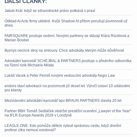
DALŠÍ ČLÁNKY:
Jakub Král: když se zdravotnické právo potkává s praxí
Odklad AI Actu firmy uklidnil. Kvůli Shadow AI přitom porušují povinnosti už
dnes
FAIRSQUARE posiluje vedení. Novými partnery se stávají Klára Rücklová a
Marian Boubel
Byznys nechce stroj na smlouvy. Chce advokáty, kterým může důvěřovat
Advokátní kancelář SCHEJBAL & PARTNERS posiluje o předního odborníka
na řízení rizik Michaela Milata
Lukáš Vacek a Peter Perniš novými vedoucími advokáty Aegis Law
endors staví advokacii na pozornosti již deset let. Výročí oslaví 10 událostmi
pro klienty
Mezinárodní advokátní kancelář bpv BRAUN PARTNERS slavila 20 let
Partner BBH Tomáš Sedláček obdržel prestižní ocenění „Lawyer of the Year“
na IFLR Europe Awards 2026 v Londýně
LEAGLE.ONE: Kdo pomůže dětem vybrat správnou cestu, když dnešní
profese zítra nemusí existovat?