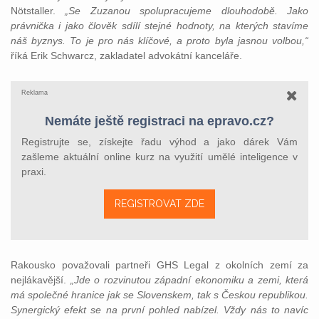
Nötstaller.
„Se Zuzanou spolupracujeme dlouhodobě. Jako
právnička i jako člověk sdílí stejné hodnoty, na kterých stavíme
náš byznys. To je pro nás klíčové, a proto byla jasnou volbou,“
říká Erik Schwarcz, zakladatel advokátní kanceláře.
Reklama
Nemáte ještě registraci na epravo.cz?
Registrujte se, získejte řadu výhod a jako dárek Vám
zašleme aktuální online kurz na využití umělé inteligence v
praxi.
REGISTROVAT ZDE
Rakousko považovali partneři GHS Legal z okolních zemí za
nejlákavější.
„Jde o rozvinutou západní ekonomiku a zemi, která
má společné hranice jak se Slovenskem, tak s Českou republikou.
Synergický efekt se na první pohled nabízel. Vždy nás to navíc