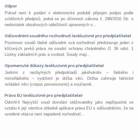
Odpor
Pokud není k podání v elektronické podobě připojen podpis podle
zvláštních předpisů, jedná se po účinnosti zákona č. 298/2016 Sb. o
nedostatek obsahových náležitostí upravených v...
Odůvodnění soudního rozhodnutí (exkluzivně pro předplatitele)
Povinnost soudů řádně odůvodnit svá rozhodnutí představuje jeden z
klíčových prvků práva na soudní ochranu chráněného čl. 36 odst. 1
Listiny základních práv a svobod. Soudy mají...
Opomenuté důkazy (exkluzivně pro předplatitele)
Jedním z nezbytných předpokladů jakéhokoliv – řádného i
mimořádného – vydržení je držba věci. Držba zahrnuje faktické
ovládání věci (corpus possessionis) a současně...
Právo EU (exkluzivně pro předplatitele)
Odmítl-li Nejvyšší soud dovolání stěžovatelky jako nepřípustné ve
vztahu k její námitce ohledně aplikace práva EU s odůvodněním, že na
uvedené otázce není napadené rozhodnutí...