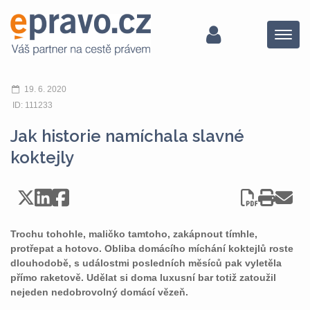
Menu
19. 6. 2020
ID: 111233
Jak historie namíchala slavné
koktejly
Trochu tohohle, maličko tamtoho, zakápnout tímhle,
protřepat a hotovo. Obliba domácího míchání koktejlů roste
dlouhodobě, s událostmi posledních měsíců pak vyletěla
přímo raketově. Udělat si doma luxusní bar totiž zatoužil
nejeden nedobrovolný domácí vězeň.