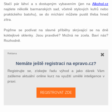
Stačí pár láhví a s dostupným vybavením (jen na
Alkohol.cz
najdete několik barmanských sad, včetně stylových kufrů nebo
praktického batohu), se do míchání můžete pustit třeba hned
zítra.
Pojďme se podívat na slavné příběhy skrývající se na dně
koktejlové sklenky. Jsou pravdivé? Možná ne zcela. Baví nás?
Rozhodně.
Reklama
Nemáte ještě registraci na epravo.cz?
Registrujte se, získejte řadu výhod a jako dárek Vám
zašleme aktuální online kurz na využití umělé inteligence v
praxi.
REGISTROVAT ZDE