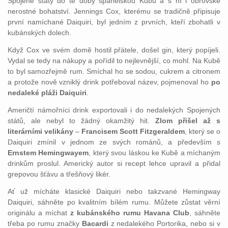
Spojené státy do té doby španělskou Kubu a s ní i obrovské
nerostné bohatství. Jennings Cox, kterému se tradičně připisuje
první namíchané Daiquiri, byl jedním z prvních, kteří zbohatli v
kubánských dolech.
Když Cox ve svém domě hostil přátele, došel gin, který popíjeli.
Vydal se tedy na nákupy a pořídil to nejlevnější, co mohl. Na Kubě
to byl samozřejmě rum. Smíchal ho se sodou, cukrem a citronem
a protože nově vzniklý drink potřeboval název, pojmenoval ho
po
nedaleké pláži Daiquiri
.
Američtí námořníci drink exportovali i do nedalekých Spojených
států, ale nebyl to žádný okamžitý hit.
Zlom přišel až s
literárními velikány
–
Francisem Scott Fitzgeraldem
, který se o
Daiquiri zmínil v jednom ze svých románů, a především s
Ernstem Hemingwayem
, který svou láskou ke Kubě a míchaným
drinkům proslul. Americký autor si recept lehce upravil a přidal
grepovou šťávu a třešňový likér.
Ať už mícháte klasické Daiquiri nebo takzvané Hemingway
Daiquiri, sáhněte po kvalitním bílém rumu. Můžete zůstat věrní
originálu a míchat
z kubánského rumu Havana Club
, sáhněte
třeba po rumu značky
Bacardi
z nedalekého Portorika, nebo si v