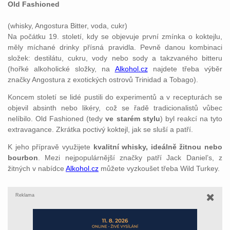
Old Fashioned
(whisky, Angostura Bitter, voda, cukr)
Na počátku 19. století, kdy se objevuje první zmínka o koktejlu,
měly míchané drinky přísná pravidla. Pevně danou kombinaci
složek: destilátu, cukru, vody nebo sody a takzvaného bitteru
(hořké alkoholické složky, na
Alkohol.cz
najdete třeba výběr
značky Angostura z exotických ostrovů Trinidad a Tobago).
Koncem století se lidé pustili do experimentů a v recepturách se
objevil absinth nebo likéry, což se řadě tradicionalistů vůbec
nelíbilo. Old Fashioned (tedy
ve starém stylu
) byl reakcí na tyto
extravagance. Zkrátka poctivý koktejl, jak se sluší a patří.
K jeho přípravě využijete
kvalitní whisky, ideálně žitnou nebo
bourbon
. Mezi nejpopulárnější značky patří Jack Daniel’s, z
žitných v nabídce
Alkohol.cz
můžete vyzkoušet třeba Wild Turkey.
Reklama