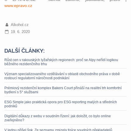
www.epravo.cz
Alkohol.cz
19. 6. 2020
DALŠÍ ČLÁNKY:
Růst cen v rakouských lyžařských regionech: proč se Alpy neřídí logikou
běžného rezidenčního trhu
Význam specializovaného vzdělávání v oblasti obchodního práva v době
rostoucí regulatorní náročnosti podnikání
Prémiový rezidenční komplex Bakers Court přináší na realitní trh komfortní
bydlení s 5* službami
ESG Simple jako praktická opora pro ESG reporting malých a středních
podniků
Digitální důkazy z webu v soudním řízení: jak doložit, co bylo online
zveřejněno?
V lednu přišel šok. Ze seznamu zmizely tisíce soudních překladatelů