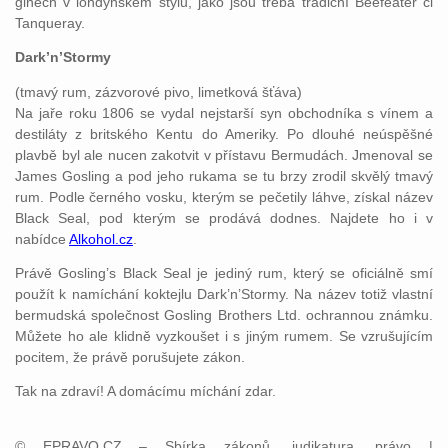
ginech v londýnském stylu, jako jsou třeba tradiční Beefeater či
Tanqueray.
Dark’n’Stormy
(tmavý rum, zázvorové pivo, limetková šťáva)
Na jaře roku 1806 se vydal nejstarší syn obchodníka s vínem a
destiláty z britského Kentu do Ameriky. Po dlouhé neúspěšné
plavbě byl ale nucen zakotvit v přístavu Bermudách. Jmenoval se
James Gosling a pod jeho rukama se tu brzy zrodil skvělý tmavý
rum. Podle černého vosku, kterým se pečetily láhve, získal název
Black Seal, pod kterým se prodává dodnes. Najdete ho i v
nabídce
Alkohol.cz
.
Právě Gosling’s Black Seal je jediný rum, který se oficiálně smí
použít k namíchání koktejlu Dark’n’Stormy. Na název totiž vlastní
bermudská společnost Gosling Brothers Ltd. ochrannou známku.
Můžete ho ale klidně vyzkoušet i s jiným rumem. Se vzrušujícím
pocitem, že právě porušujete zákon.
Tak na zdraví! A domácímu míchání zdar.
© EPRAVO.CZ – Sbírka zákonů, judikatura, právo |