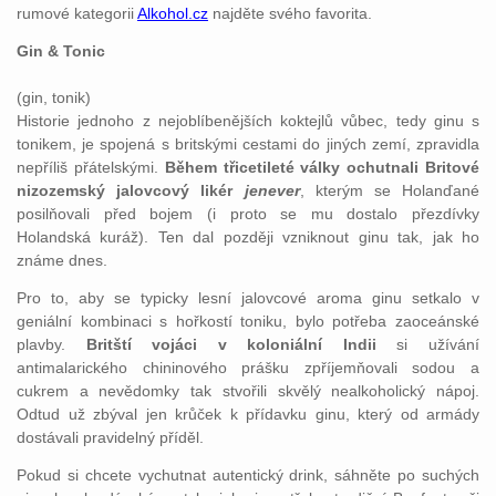
rumové kategorii
Alkohol.cz
najděte svého favorita.
Gin & Tonic
(gin, tonik)
Historie jednoho z nejoblíbenějších koktejlů vůbec, tedy ginu s
tonikem, je spojená s britskými cestami do jiných zemí, zpravidla
nepříliš přátelskými.
Během třicetileté války ochutnali Britové
nizozemský jalovcový likér
jenever
, kterým se Holanďané
posilňovali před bojem (i proto se mu dostalo přezdívky
Holandská kuráž). Ten dal později vzniknout ginu tak, jak ho
známe dnes.
Pro to, aby se typicky lesní jalovcové aroma ginu setkalo v
geniální kombinaci s hořkostí toniku, bylo potřeba zaoceánské
plavby.
Britští vojáci v koloniální Indii
si užívání
antimalarického chininového prášku zpříjemňovali sodou a
cukrem a nevědomky tak stvořili skvělý nealkoholický nápoj.
Odtud už zbýval jen krůček k přídavku ginu, který od armády
dostávali pravidelný příděl.
Pokud si chcete vychutnat autentický drink, sáhněte po suchých