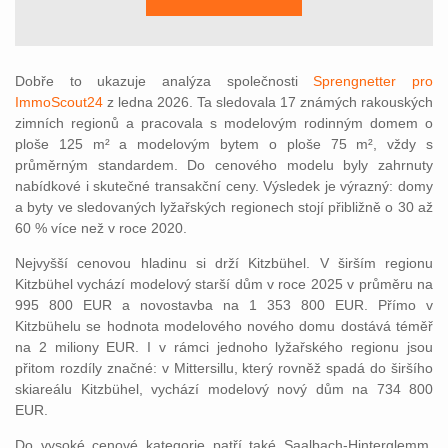
Dobře to ukazuje analýza společnosti
Sprengnetter pro
ImmoScout24
z ledna 2026. Ta sledovala 17 známých rakouských
zimních regionů a pracovala s modelovým rodinným domem o
ploše 125 m² a modelovým bytem o ploše 75 m², vždy s
průměrným standardem. Do cenového modelu byly zahrnuty
nabídkové i skutečné transakční ceny. Výsledek je výrazný: domy
a byty ve sledovaných lyžařských regionech stojí přibližně o 30 až
60 % více než v roce 2020.
Nejvyšší cenovou hladinu si drží Kitzbühel. V širším regionu
Kitzbühel vychází modelový starší dům v roce 2025 v průměru na
995 800 EUR a novostavba na 1 353 800 EUR. Přímo v
Kitzbühelu se hodnota modelového nového domu dostává téměř
na 2 miliony EUR. I v rámci jednoho lyžařského regionu jsou
přitom rozdíly značné: v Mittersillu, který rovněž spadá do širšího
skiareálu Kitzbühel, vychází modelový nový dům na 734 800
EUR.
Do vysoké cenové kategorie patří také Saalbach-Hinterglemm,