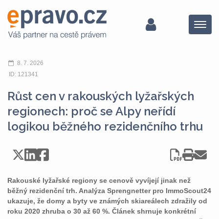
Menu
8. 7. 2026
ID: 121341
Růst cen v rakouských lyžařských
regionech: proč se Alpy neřídí
logikou běžného rezidenčního trhu
Rakouské lyžařské regiony se cenově vyvíjejí jinak než
běžný rezidenční trh. Analýza Sprengnetter pro ImmoScout24
ukazuje, že domy a byty ve známých skiareálech zdražily od
roku 2020 zhruba o 30 až 60 %. Článek shrnuje konkrétní