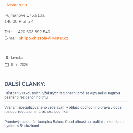
Livistar s.r.o.
Pujmanové 1753/10a
140 00 Praha 4
Tel.: +420 603 892 540
E-mail:
philipp.chizzola@livistar.cz
Livistar
8. 7. 2026
DALŠÍ ČLÁNKY:
Růst cen v rakouských lyžařských regionech: proč se Alpy neřídí logikou
běžného rezidenčního trhu
Význam specializovaného vzdělávání v oblasti obchodního práva v době
rostoucí regulatorní náročnosti podnikání
Prémiový rezidenční komplex Bakers Court přináší na realitní trh komfortní
bydlení s 5* službami