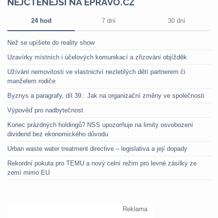
NEJČTENĚJŠÍ NA EPRAVO.CZ
24 hod
7 dní
30 dní
Než se upíšete do reality show
Uzavírky místních i účelových komunikací a zřizování objížděk
Užívání nemovitosti ve vlastnictví nezletilých dětí partnerem či
manželem rodiče
Byznys a paragrafy, díl 39.: Jak na organizační změny ve společnosti
Výpověď pro nadbytečnost
Konec prázdných holdingů? NSS upozorňuje na limity osvobození
dividend bez ekonomického důvodu
Urban waste water treatment directive – legislativa a její dopady
Rekordní pokuta pro TEMU a nový celní režim pro levné zásilky ze
zemí mimo EU