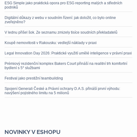
ESG Simple jako praktická opora pro ESG reporting malých a středních
podniků
Digitální důkazy z webu v soudním řízení: jak doložit, co bylo online
zveřejněno?
V lednu přišel šok. Ze seznamu zmizely tisíce soudních překladatelů
Koupě nemovitosti v Rakousku: vedlejší náklady v praxi
Legal Innovation Day 2026: Praktické využití umělé inteligence v právní praxi
Prémiový rezidenční komplex Bakers Court přináší na realitní trh komfortní
bydlení s 5* službami
Festival jako prestižní teambuilding
Spojení Generali České a Právní ochrany D.A.S. přináší první výhodu:
navýšení pojistného limitu na 5 milionů
NOVINKY V ESHOPU