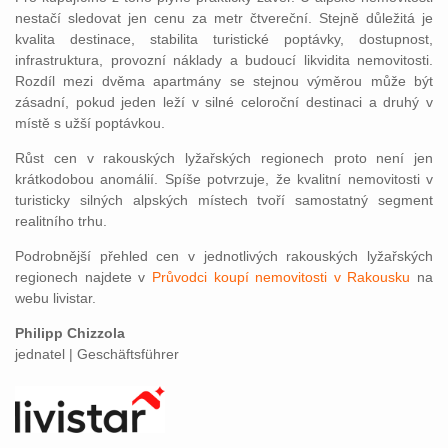
nestačí sledovat jen cenu za metr čtvereční. Stejně důležitá je
kvalita destinace, stabilita turistické poptávky, dostupnost,
infrastruktura, provozní náklady a budoucí likvidita nemovitosti.
Rozdíl mezi dvěma apartmány se stejnou výměrou může být
zásadní, pokud jeden leží v silné celoroční destinaci a druhý v
místě s užší poptávkou.
Růst cen v rakouských lyžařských regionech proto není jen
krátkodobou anomálií. Spíše potvrzuje, že kvalitní nemovitosti v
turisticky silných alpských místech tvoří samostatný segment
realitního trhu.
Podrobnější přehled cen v jednotlivých rakouských lyžařských
regionech najdete v
Průvodci koupí nemovitosti v Rakousku
na
webu livistar.
Philipp Chizzola
jednatel | Geschäftsführer