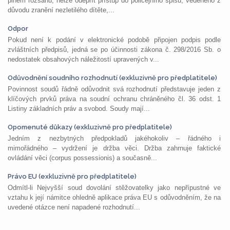
plném rozsahu, nelze odepřít přístup do policejního spisu, vedeného z
důvodu zranění nezletilého dítěte,...
Odpor
Pokud není k podání v elektronické podobě připojen podpis podle
zvláštních předpisů, jedná se po účinnosti zákona č. 298/2016 Sb. o
nedostatek obsahových náležitostí upravených v...
Odůvodnění soudního rozhodnutí (exkluzivně pro předplatitele)
Povinnost soudů řádně odůvodnit svá rozhodnutí představuje jeden z
klíčových prvků práva na soudní ochranu chráněného čl. 36 odst. 1
Listiny základních práv a svobod. Soudy mají...
Opomenuté důkazy (exkluzivně pro předplatitele)
Jedním z nezbytných předpokladů jakéhokoliv – řádného i
mimořádného – vydržení je držba věci. Držba zahrnuje faktické
ovládání věci (corpus possessionis) a současně...
Právo EU (exkluzivně pro předplatitele)
Odmítl-li Nejvyšší soud dovolání stěžovatelky jako nepřípustné ve
vztahu k její námitce ohledně aplikace práva EU s odůvodněním, že na
uvedené otázce není napadené rozhodnutí...