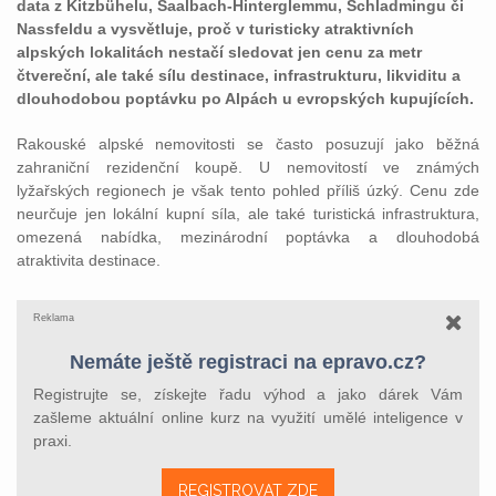
data z Kitzbühelu, Saalbach-Hinterglemmu, Schladmingu či
Nassfeldu a vysvětluje, proč v turisticky atraktivních
alpských lokalitách nestačí sledovat jen cenu za metr
čtvereční, ale také sílu destinace, infrastrukturu, likviditu a
dlouhodobou poptávku po Alpách u evropských kupujících.
Rakouské alpské nemovitosti se často posuzují jako běžná
zahraniční rezidenční koupě. U nemovitostí ve známých
lyžařských regionech je však tento pohled příliš úzký. Cenu zde
neurčuje jen lokální kupní síla, ale také turistická infrastruktura,
omezená nabídka, mezinárodní poptávka a dlouhodobá
atraktivita destinace.
Reklama
Nemáte ještě registraci na epravo.cz?
Registrujte se, získejte řadu výhod a jako dárek Vám
zašleme aktuální online kurz na využití umělé inteligence v
praxi.
REGISTROVAT ZDE