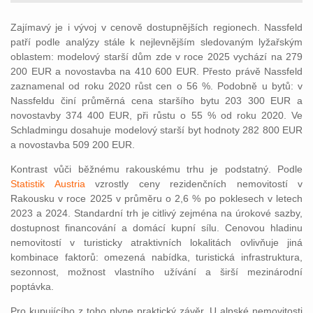
Zajímavý je i vývoj v cenově dostupnějších regionech. Nassfeld
patří podle analýzy stále k nejlevnějším sledovaným lyžařským
oblastem: modelový starší dům zde v roce 2025 vychází na 279
200 EUR a novostavba na 410 600 EUR. Přesto právě Nassfeld
zaznamenal od roku 2020 růst cen o 56 %. Podobně u bytů: v
Nassfeldu činí průměrná cena staršího bytu 203 300 EUR a
novostavby 374 400 EUR, při růstu o 55 % od roku 2020. Ve
Schladmingu dosahuje modelový starší byt hodnoty 282 800 EUR
a novostavba 509 200 EUR.
Kontrast vůči běžnému rakouskému trhu je podstatný. Podle
Statistik Austria
vzrostly ceny rezidenčních nemovitostí v
Rakousku v roce 2025 v průměru o 2,6 % po poklesech v letech
2023 a 2024. Standardní trh je citlivý zejména na úrokové sazby,
dostupnost financování a domácí kupní sílu. Cenovou hladinu
nemovitostí v turisticky atraktivních lokalitách ovlivňuje jiná
kombinace faktorů: omezená nabídka, turistická infrastruktura,
sezonnost, možnost vlastního užívání a širší mezinárodní
poptávka.
Pro kupujícího z toho plyne praktický závěr. U alpské nemovitosti