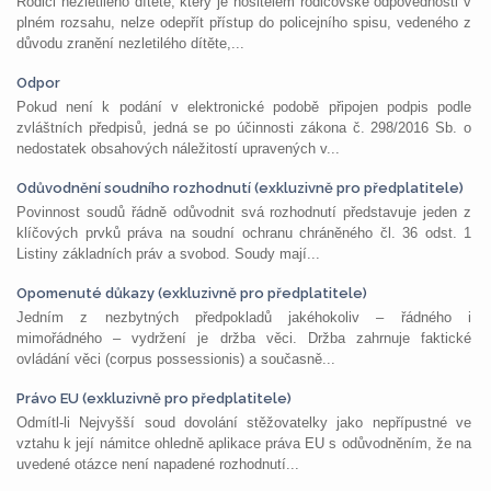
Rodiči nezletilého dítěte, který je nositelem rodičovské odpovědnosti v
plném rozsahu, nelze odepřít přístup do policejního spisu, vedeného z
důvodu zranění nezletilého dítěte,...
Odpor
Pokud není k podání v elektronické podobě připojen podpis podle
zvláštních předpisů, jedná se po účinnosti zákona č. 298/2016 Sb. o
nedostatek obsahových náležitostí upravených v...
Odůvodnění soudního rozhodnutí (exkluzivně pro předplatitele)
Povinnost soudů řádně odůvodnit svá rozhodnutí představuje jeden z
klíčových prvků práva na soudní ochranu chráněného čl. 36 odst. 1
Listiny základních práv a svobod. Soudy mají...
Opomenuté důkazy (exkluzivně pro předplatitele)
Jedním z nezbytných předpokladů jakéhokoliv – řádného i
mimořádného – vydržení je držba věci. Držba zahrnuje faktické
ovládání věci (corpus possessionis) a současně...
Právo EU (exkluzivně pro předplatitele)
Odmítl-li Nejvyšší soud dovolání stěžovatelky jako nepřípustné ve
vztahu k její námitce ohledně aplikace práva EU s odůvodněním, že na
uvedené otázce není napadené rozhodnutí...