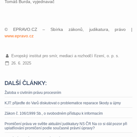
Tomáš Burda, vyjednavač
© EPRAVO.CZ – Sbírka zákonů, judikatura, právo |
www.epravo.cz
Evropský institut pro smír, mediaci a rozhodčí řízení, o. p. s.
26. 6. 2025
DALŠÍ ČLÁNKY:
Žaloba v civilním právu procesním
KJT: přijeďte do Varů diskutovat o problematice reparace škody a újmy
Zákon č. 106/1999 Sb., o svobodném přístupu k informacím
Promlčení práva ve světle aktuální judikatury NS ČR Na co si dát pozor při
uplatňování promlčení podle současné právní úpravy?