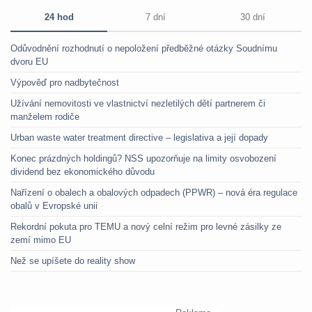
24 hod
7 dní
30 dní
Odůvodnění rozhodnutí o nepoložení předběžné otázky Soudnímu
dvoru EU
Výpověď pro nadbytečnost
Užívání nemovitosti ve vlastnictví nezletilých dětí partnerem či
manželem rodiče
Urban waste water treatment directive – legislativa a její dopady
Konec prázdných holdingů? NSS upozorňuje na limity osvobození
dividend bez ekonomického důvodu
Nařízení o obalech a obalových odpadech (PPWR) – nová éra regulace
obalů v Evropské unii
Rekordní pokuta pro TEMU a nový celní režim pro levné zásilky ze
zemí mimo EU
Než se upíšete do reality show